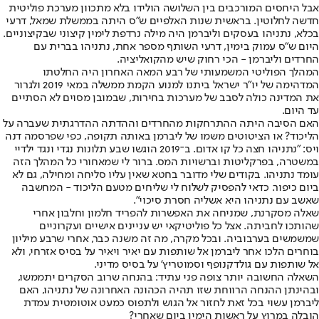
אבל היחסים המורכבים בין השלושה הולידו בלא מתכוון מערכת פוליטית
חדשה לחלוטין. בראשית שנות האלפיים ש"ס היתה בממשלת שמאל, דרעי
בכלא, נתניהו בעסקים וליברמן היה מילה נרדפת לימין קיצוני שבקיצוניים.
היום ש"ס עמוק בימין, דרעי השותף מספר אחת, נתניהו בברית עם
החרדים וליברמן - הכי רחוק שיש מהקואליציה.
המהלך הפוליטי המשמעותי של רבע המאה האחרון היה החלטתו
המדהימה של יו"ר ישראל ביתנו למנוע הקמת ממשלה במאי 2019 ולגרור
את המדינה כולה לסבב של מערכות בחירות, שבמובן מסוים לא הסתיים
עד היום.
האם הסיבה היתה ההתרחקות מהחרדים וההדתה ההדרגתית שעברה על
הליכוד? או הציטוטים משמו של ליברמן באותה תקופה, כפי שפרסמה דנה
ויס: "נתניהו חצה כל קו אדום. ב־2019 הוגשו שבע תלונות נגדי ונגד ילדיי
במשטרה, בפרקליטות וברשויות המס. ברור לי שמאחורי כל המהלך הזה
עומד נתניהו. בקודים שלי מדובר בחטא שאין עליו סליחה ומחילה, גם לא
ביום כיפור. כדאי להפסיק לשלוח לי שליחים מטעם הליכוד - המחשבה
שאשב עם נתניהו היא אשליה חסרת סיכוי".
שאלה מסקרנת, שמניחה את האפשרות להפריד חלמון וחלבון אחרי
שהותכו לחביתה. אצל כל פוליטיקאי יש עניינים אישיים ועקרוניים
שמשמשים בערבוביה. ובכל מקרה, מה זה משנה כבר, אחרי שרבע מיליון
בוחרים הלכו אחר ליברמן אל שותפות עם יאיר ויאיר על בסיס אזרחי, ולא
אל שותפות עם גולדקנופף וסמוטריץ' על בסיס מדיני.
השאלה החשובה יותר צופה פני עתיד: בהנחה שרוב הסקרים יתממשו,
ובהינתן ההנחה הרווחת שזו תהיה הכהונה האחרונה של נתניהו, האם
ליברמן עשוי בכל זאת לחזור אל הגוש ולתפוס כמעט אוטומטית עמדת
הובלה במרוץ על ראשות הימין ביום שאחרי?