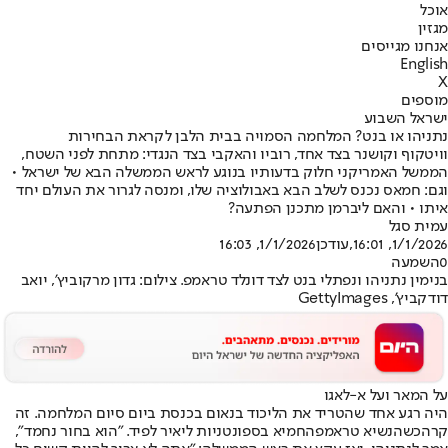
אוכל
מגזין
אנחנו מגייסים
English
X
מוספים
ישראל השבוע
נתניהו או בנט? המלחמה הסמויה בבית הלבן לקראת הבחירות
וויטקוף וקושנר בצד אחד, רוביו והאקבי בצד הנגדי: מתחת לפני השטח,
הממשל האמריקני חלוק בדעותיו בנוגע לראש הממשלה הבא של ישראל •
וגם: חמאס נכנס לשלב הבא באבולוציה שלו, ומנסה לגרור את העולם יחד
איתו • והאם ליברמן מתכנן הפתעה?
עמית סגל
1/1/2026, 16:01
,עודכן
1/1/2026, 16:03
0
השמעה
בנימין נתניהו ונפתלי בנט לצד דונלד טראמפ. צילום: גדון מרקוביץ', יואב
דודקביץ', GettyImages
על המאר ועל א-לאגו
היה רגע אחד שהטריד את הליכוד בנאום בכנסת ביום סיום המלחמה. זה
קרה
כשהנשיא טראמפ
החמיא בספונטניות ליאיר לפיד. "הוא בחור נחמד",