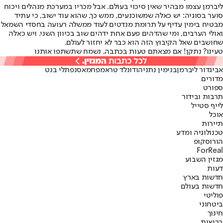
ליברמן עצמו מבהיר שאין סיכוי בעולם. אבל מכריו במערכת מנהלים ויכוח
סוער בסוגיה: יש כאלה שמשוכנעים, ממש כך, שהוא עוד ישוב, כי עתיד
מבטיח בימין עדיף על תרומת מנדטים לעוד ממשלה רעועה בחסדי השמאל
ואולי הערבים, ומי שהדהים פעם אחת ידהים שוב בכיוון השני. ויש כאלה
שחושבים שאל הקיבוץ הזה הוא כבר לא יחזור לעולם.
טעינו? נתקן! אם מצאתם טעות בכתבה, נשמח שתשתפו אותנו
אביגדור ליברמן
בנימין נתניהו
דונלד טראמפ
חמאס
נפתלי בנט
מדורים
ספורט
תרבות ובידור
לייף סטייל
אוכל
תיירות
טכנולוגיה ומדע
הורוסקופ
ForReal
מגזין השבוע
דעות
חדשות בארץ
חדשות בעולם
פוליטי
ביטחוני
חינוך
בריאות