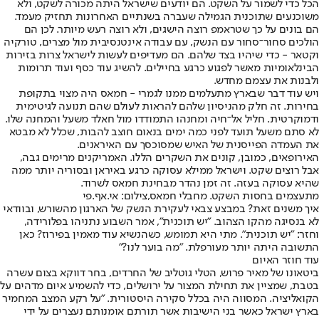
הכל כדי לשמור על השקט. הם יודעים שישראל היתה מכורה לשקט, ולא
משוכנעים שתוכנית הגמילה שעברה בשנתיים האחרונות תחזיק מעמד.
הם בונים על כך שטראמפ רוצה הישגים, ולא רוצה רעש מיותר. לכן הם
הולכים סחור־סחור עם הנשק, עם עבודה אינטנסיבית מול מצרים, טורקיה
וקטאר - כדי שיהיו בצד שלהם. הם מעדיפים לעשות לישראל צרות בזירות
הבינלאומיות מאשר לפגוע כרגע בחיילים. להשיג עוד כסף ועוד תרומות
ולבנות את עצמם מחדש.
ויש עוד דבר שבארץ מתעלמים ממנו לגמרי - חמאס היה מצוי בתקופת
בחירות. זה חלק מהניסיון שלהם להראות לעולם שהם תנועה לגיטימית
ודמוקרטית. חליל אל־חיה ומחנהו התמודדו מול חאלד משעל והמחנה שלו.
לא סתם משעל תועד לפני כמה ימים בנאום חוצב להבות, שכלל לא מבטא
את העמדה הפייסנית של האיש שמסוכסך עם האיראנים.
האירופאים, כמובן, קונים את השקרים הללו. האמריקנים מרימים גבה,
אבל רוצים שקט. וישראל ממילא עסוקה כרגע באיראן ובסוריה יותר ממה
שהיא עסוקה בעזה. זה זמן נהדר מבחינת חמאס לשרוד.
מתעצמים בחסות השקט. מחבלי חמאס,צילום: אי.אף.פי
איך משנים זאת? במבצע צבאי לעקירת הנשק של הארגון מהשורש, ובוודאי
לא בנסיגה מהקו הצהוב. "יש תוכנית", אמר השבוע נתניהו בפלורידה,
וחזר: "יש תוכנית". מתי היא תמומש, כשהנשיא עוד מאמין בפירוז? כאן
התשובה היתה יותר מעורפלת. "מה בוער לנו?"
עוד חוזר האיום
ביטאונו של מאיר פרוש, הטלי גוטליב של החרדים, בחר דווקא בצום עשרה
בטבת, שמציין את תחילת המצור על ירושלים, כדי להשמיע איום מדהים על
הקואליציה. המסווה היה בכלל סקירה היסטורית. "על רקע המצב המחמיר
בארץ ישראל כאשר בני הישיבות אשר תורתם אומנותם נעצרים על ידי