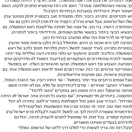
אמר לנתניהו, ואז עקץ את ראש הממשלה: "אתה לא צריך להיות קשוח כל
כך, עכשיו כשהמלחמה נגמרה". האם זהו רמז שהנשיא מתכוון לנקוט, השם
ישמור ויציל, ניטרליות במערכת הבחירות הקרבה?
יש תקדימים. נתניהו, כזכור, תלה ממצודת זאב בקמפיין 2019 פוסטר ענק
שלו ושל טראמפ, אבל נשיא ארה"ב הקפיד אז להזמין לבית הלבן גם את
המתחרה הישיר, בני גנץ, על אפה ועל חמתה של לשכת ראש הממשלה. גם
הנשיא הניצי ביותר בנושאי שלום ושטחים, והידידותי ביותר לנתניהו,
העדיף אז להיראות כמי שלא מתערב בבחירות כאן.
הסיבה לכך היא שכאז כן היום, מתחולל בבית הלבן עימות סמוי מהעין
בסוגיית נתניהו. ג'ארד קושנר, למשל, רחוק מלהיות תומך נלהב של ראש
הממשלה והליכוד. לסטיב וויטקוף יש כלפי נתניהו דעה שלילית עוד יותר.
אפשר להניח שהתדרוכים העוקצניים (ובדיעבד המאוד לא מדויקים) טרם
הפגישה השבוע נגד ראש הממשלה הגיעו מהאזורים האלה. יש בממשל
האמריקני גורמים רבי כוח, שהיו רוצים מאוד לראות ראש ממשלה אחר. גם
מסיבות אישיות, וגם מסיבות אידיאולוגיות.
אבל אגפים נרחבים עוד יותר בממשל - שר החוץ רוביו, שר ההגנה הגסת',
השגריר האקבי ואחרים - עודם ליכודניקים על מלא, אם לא ימינה משם.
ואיפה טראמפ? הוא היה מסווג כאן בסקרים "נוטה לליכוד".
התוצאה, בינתיים,
חד־משמעית
: "עם כמעט כל מנהיג אחר, ישראל לא היתה
שורדת", הבהיר שוב ושוב מול המצלמות במאר־א־לאגו. נתניהו לא יכול
לנסח זאת טוב יותר. מי כמוהו מבין את המשמעות האלקטורלית
הדרמטית שעשויה להיות לכך. או, למשל, להגעה לקבלת פרס ישראל ערב
השקת קמפיין. בכל זאת, מי שמפעיל לחצים להעניק חנינה, יכול גם
להדהים בצעדים שאיננו משערים.
קיבל רמז מה צריך לעשות כדי לפלס דרך לליבו של טראמפ. נפתלי