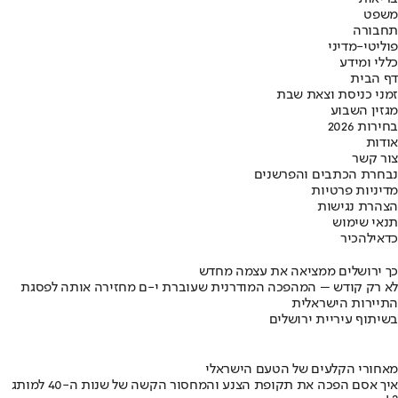
משפט
תחבורה
פוליטי-מדיני
כללי ומידע
דף הבית
זמני כניסת וצאת שבת
מגזין השבוע
בחירות 2026
אודות
צור קשר
נבחרת הכתבים והפרשנים
מדיניות פרטיות
הצהרת נגישות
תנאי שימוש
כדאי
להכיר
כך ירושלים ממציאה את עצמה מחדש
לא רק קודש – המהפכה המודרנית שעוברת י-ם מחזירה אותה לפסגת
התיירות הישראלית
בשיתוף עיריית ירושלים
מאחורי הקלעים של הטעם הישראלי
איך אסם הפכה את תקופת הצנע והמחסור הקשה של שנות ה-40 למותג