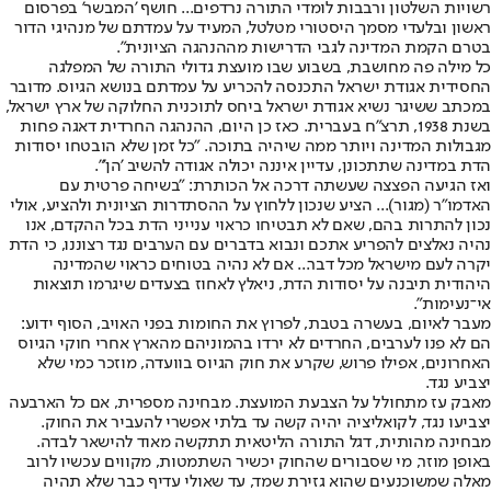
רשויות השלטון ורבבות לומדי התורה נרדפים... חושף 'המבשר' בפרסום
ראשון ובלעדי מסמך היסטורי מטלטל, המעיד על עמדתם של מנהיגי הדור
בטרם הקמת המדינה לגבי הדרישות מההנהגה הציונית".
כל מילה פה מחושבת, בשבוע שבו מועצת גדולי התורה של המפלגה
החסידית אגודת ישראל התכנסה להכריע על עמדתם בנושא הגיוס. מדובר
במכתב ששיגר נשיא אגודת ישראל ביחס לתוכנית החלוקה של ארץ ישראל,
בשנת 1938, תרצ"ח בעברית. כאז כן היום, ההנהגה החרדית דאגה פחות
מגבולות המדינה ויותר ממה שיהיה בתוכה. "כל זמן שלא הובטחו יסודות
הדת במדינה שתתכונן, עדיין איננה יכולה אגודה להשיב 'הן'".
ואז הגיעה הפצצה שעשתה דרכה אל הכותרת: "בשיחה פרטית עם
האדמו"ר (מגור)... הציע שנכון ללחוץ על ההסתדרות הציונית ולהציע, אולי
נכון להתרות בהם, שאם לא תבטיחו כראוי ענייני הדת בכל ההקדם, אנו
נהיה נאלצים להפריע אתכם ונבוא בדברים עם הערבים נגד רצוננו, כי הדת
יקרה לעם מישראל מכל דבר... אם לא נהיה בטוחים כראוי שהמדינה
היהודית תיבנה על יסודות הדת, ניאלץ לאחוז בצעדים שיגרמו תוצאות
אי־נעימות".
מעבר לאיום, בעשרה בטבת, לפרוץ את החומות בפני האויב, הסוף ידוע:
הם לא פנו לערבים, החרדים לא ירדו בהמוניהם מהארץ אחרי חוקי הגיוס
האחרונים, אפילו פרוש, שקרע את חוק הגיוס בוועדה, מוזכר כמי שלא
יצביע נגד.
מאבק עז מתחולל על הצבעת המועצת. מבחינה מספרית, אם כל הארבעה
יצביעו נגד, לקואליציה יהיה קשה עד בלתי אפשרי להעביר את החוק.
מבחינה מהותית, דגל התורה הליטאית תתקשה מאוד להישאר לבדה.
באופן מוזר, מי שסבורים שהחוק יכשיר השתמטות, מקווים עכשיו לרוב
מאלה שמשוכנעים שהוא גזירת שמד, עד שאולי עדיף כבר שלא תהיה