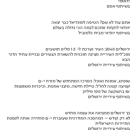
לאומי?
בשיתוף אסם
אתם עוד לא שם? הטיסה למונדיאל כבר יצאה
יונדאי לוקחת אתכם לבמה הכי גדולה בעולם
בשיתוף יונדאי מבית כלמוביל
ירושלים 2040: העיר נערכת ל- 1.5 מליון תושבים
מנכ"לית העירייה מציגה תוכנית להשארת הצעירים ובניית עתיד הדור
הבא
בשיתוף עיריית ירושלים
שופינג, אמנות ואוכל: המרכז המתחדש של מזרח י-ם
קפיצה קטנה לחו"ל: טיילת חדשה, מיצגי אמנות, וכיכרות משופצות
בהשקעה של 100 מיליון ₪
בשיתוף עיריית ירושלים
כך ירושלים ממציאה את עצמה מחדש
לא רק קודש – המהפכה המודרנית שעוברת י-ם מחזירה אותה לפסגת
התיירות הישראלית
בשיתוף עיריית ירושלים