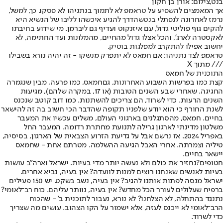
בנט,צילום: אורן בן חקון
אך המאמצים להשפיע על טראמפ לא לתמוך בנתניהו לא פסקו. כך, למשל,
נרמז לאחרונה ל
נפתלי בנט
שהדרך להגיע איכשהו לליבו של הנשיא היא
להקים גוף פוליטי גדול, עם איזנקוט ועדיף גם ליברמן. מי שידוע בחיבתו
לאקסטרה לארג', והכל אצלו גדול מהחיים, מהמלונות ועד החתימה, לא
יחשוב אפילו להתקרב למפלגות בוטיק.
טראמפ לצד נתניהו: אם חמאס לא יתפרק מנשקו - זה יהיה נורא בשבילו
/// מתוך X
התוכנית של חמאס
קצת כמו בפרשות השבוע האחרונות, גם
חמאס
, כמו פרעה, מבין שנגמרה
החגיגה. שאחרי שבע השנים הטובות (או 17, במקרה שלהם), מגיעות
השנים הרעות. כדי לשרוד, הם צריכים להשתנות. כמו דוב קוטב שנכנס
לשנת החורף כי הוא יודע שלפניו תקופה שהדבר הכי חשוב בה זה להישאר
בחיים. חמאס, מהסתגלנים בארגוני העולם, משלים עכשיו את המעבר
משלטון מדינתי לארגון גרילה לתנועת מחתרת רדומה. המעבר החל
באפריל 2024. אז נרשם אבל על גדיעת הזרוע הצבאית של הארגון, בסיסיה,
טיליה וצמרתה. אחרי האבל הגיעה ההשלמה. מטרתם אחת - שחמאס
יישאר בחיים.
חטופים?
נחזיר את כולם ולא נעשה יותר מדי בעיות. ישראל וארה"ב עושות
בעיות לאנשים שאנחנו רוצים למנות לוועדה? אין בעיה, נביא אחרים.
ישראל מנסה לפתות אותנו להגיב? אין בעיה, נשב בשקט. יש 150 פעילים
ברפיח שעלולים לעורר הכל מחדש? אין בעיה, נוותר עליהם. כוח רב־לאומי?
נתנגד בהתחלה, לא הצלחנו? לא נורא, נעבור לתוכנית ב' - שהכוח
הרב־לאומי לא ייכנס לעזה, אלא ישמור על הקו הצהוב. עושים מה שצריך
כדי לשרוד.