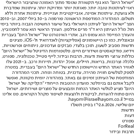
"ישראל היום" הוא גוף תקשורת שנוסד מתוך האמונה שהציבור הישראלי
ראוי לעיתונות טובה יותר, מאוזנת יותר ומדויקת יותר. עיתונות שמדברת
ולא צועקת. עיתונות אמינה, אובייקטיבית ועניינית. עיתונות אחרת וללא
תשלום. המהדורה המודפסת הראשונה פורסמה ב-30 ביולי 2007, וב-2010
הפך "ישראל היום" לעיתון הישראלי בעל שיעור החשיפה הגבוה ביותר בימי
חול. מו"ל העיתון היא ד"ר מרים אדלסון. העורך הראשי הוא עמר לחמנוביץ,
והעורך המייסד הוא עמוס רגב. אתרי האינטרנט של "ישראל היום" בעברית
ובאנגלית, כמו כן היישומונים (אפליקציות) לאנדרואיד ול-iOS, מציגים
חדשות מסביב לשעון, תוכן בלעדי, מבזקים ועדכונים, ניתוחים ופרשנויות,
וידיאו, פודקאסטים ושידורים חיים. פלטפורמות הדיגיטל של "ישראל היום"
כוללות ערוצי חדשות ודעות, תרבות ובידור, לייף סטייל, טכנולוגיה, ספורט,
כלכלה וצרכנות, בריאות, חיילים, אוכל, יהדות, תיירות ורכב. ב-2021 עלו
לאוויר האתר החדש והיישומון החדש של "ישראל היום" בעברית, במטרה
לספק לגולשים חוויה מהירה, עדכנית, בטוחה ונוחה. תכני המהדורה
המודפסת של העיתון זמינים גם באתר, במהדורה יומית מקוונת, ואפשר
לקבל אותם גם בניוזלטר. מועדון ההטבות הייחודי "הקליקה של ישראל
היום" מציע לגולשי האתר הנחות ומבצעים על מוצרים ושירותים. ישראל
היום פתוח להערות, לביקורת ולהצעות לשיפור מקהל הקוראים. פנו אלינו
במייל hayom@israelhayom.co.il.
יום שלישי, 2.6.2026
י"ז בסיון תשפ"ו
חדשות
דעות
ספורט
ForReal
תרבות ובידור