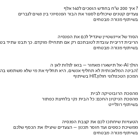
איך 200 ש"ח בחודש הופכים ל140 אלף ?
צעדים קטנים שיכולים לסגור את הבור הפנסיוני בין נשים לגברים
בשיתוף מנורה מבטחים
הסוד של איינשטיין שיגדיל לכם את הפנסיה
הריבית דריבית עובדת לטובתכם רק אם תתחילו מוקדם. כך תבנו עתיד בט
בשיתוף מנורה מבטחים
אל תישארו מאחור – בואו לגלות לאן ה-AI הולך
הבינה המלאכותית לא תחליף אנשים, היא תחליף את מי שלא משתמש בה!
בשיתוף HIT,המכון הטכנולוגי חולון
מהפכת הרובוטיקה לבית
מהפכת הניקיון החכם: כל הבית נקי בלחיצת כפתור
בשיתוף רונלייט
הטעויות שיחתכו לכם את קצבת הפנסיה
ממשיכת כספים ועד חוסר תכנון – הצעדים שיצילו את הכסף שלכם
בשיתוף מנורה מבטחים