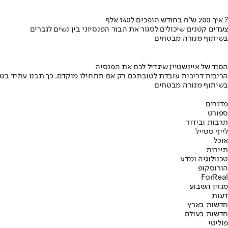
איך 200 ש"ח בחודש הופכים ל140 אלף ?
צעדים קטנים שיכולים לסגור את הבור הפנסיוני בין נשים לגברים
בשיתוף מנורה מבטחים
הסוד של איינשטיין שיגדיל לכם את הפנסיה
הריבית דריבית עובדת לטובתכם רק אם תתחילו מוקדם. כך תבנו עתיד בט
בשיתוף מנורה מבטחים
מדורים
ספורט
תרבות ובידור
לייף סטייל
אוכל
תיירות
טכנולוגיה ומדע
הורוסקופ
ForReal
מגזין השבוע
דעות
חדשות בארץ
חדשות בעולם
פוליטי