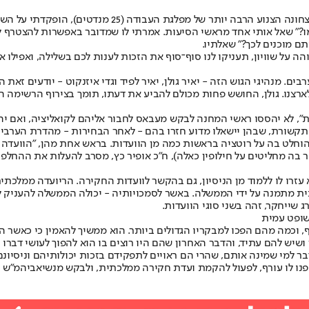
בבחירות לראשות הממשלה, וניצחונה הצנוע הרבה
ו?" שאל אותי אחד מראשי הסיעות. אמרתי לו שמדובר באפשרות להצטרף ל
ם מוכנים לכך?" שאלתיו.
והה על שוויון, תעניקו לנו סוף־סוף את הזכות לענות לכם בשלילה, ואפילו
רבים
. מנהיגי הגוש הזה - יאיר גולן, יאיר לפיד וגדי איזנקוט - יודעים 
לארצנו. גולן, החושש פחות מכולם להביע את דעתו, תומך בצירוף הרשימה ה
א יהססו ראשי המחנה לבקש מעבאס לחבור אליהם לקואליציה, ואם יהיה מ
התקשורת, שבהן יישאלו מדוע חזרו בהם - לאחר הבחירות - מהדרת הערבים
 הוחלט בה על רוטציה בראשות כמה מן הוועדות. בראש אחת מהן, "הוועדה 
ה מחליטים על חילופין כאלה), ח"כ אופיר כץ, מסרב להעלות את ההחלפה ע
זרו לו ללמוד מן הניסיון, גם בהקשר לוועדות החקירה. הרי
ועדה ממלכתי
ית מתמנה על ידי הממשלה. באשר לסמכויותיה - יכולה הממשלה להעניק
שייחקר, זהה בשני סוגי הוועדות.
שופט עמית
רף, וכמה מהם הפכו למבקריו הגדולים ביותר. הוא ממשיך להאמין כי כאשר ה
ש להם עתיד, והדבר האחרון שהם היו רוצים בו הוא להפוך לעושי דברו ולמ
למי שמינה אותם, שהרי הם ראויים לתפקידם בזכות יכולותיהם וניסיונם
הפנו לו עורף, לפעול להקמת ועדת חקירה ממלכתית, ולבקש מנשיא
ביהמ"ש ה