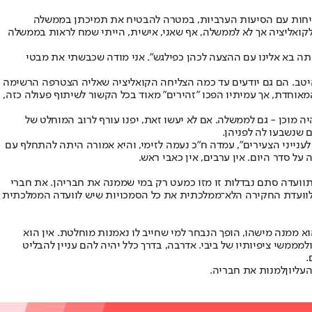
 יותר של מפלגת העבודה (25 מנדטים), הופקדתי על השיחות עם הסיעות הערביות, במטרה להבטיח את תמיכתן בממשלה
קואליציה אך לא לממשלה, אף שאני, אישית, הייתי שמח לראות בממשלה
 אתה בא אלינו עם ההצעה לכהן כפילגש". אני מודה שכבשתי את מבטי
זאת היטב. הם גם יודעים עד כמה הצליחה הקואליציה שאליה הצטרפה הרשימה
מאוחדת, אך עמיתיו הפכו "זהירים" מאוד בכל הקשור לשיתוף פעולה כזה,
וכן - גם לממשלה. אם לא יעשו זאת, יפנו עורף לרוב המוחלט של
 שנשבעו לה לפניהן.
לענייני הצעירים", עמדה ח"כ נעמה לזימי, והיא אמורה היתה להתחלף עם
ל סדר היום. אין ערבים, אין כאבי ראש.
ת
וועדה סתם נבדלות זו מזו כמעט רק במי שממנה את חבריהן. את חברי
 לוועדת החקירה הלא־ממלכתית את כל הסמכויות שיש לוועדה הממלכתית
וא ממנה מישהו, הופך הנבחר למי שחייב לו נאמנות מוחלטת. אין הוא
ממשי ציפיותיו של ביבי. אדרבה, בדרך כלל יהיה להם עניין להבליט
.
עליון
למנות את חבריה.