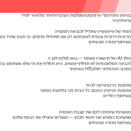
בנימין נתניהו
גדי איזנקוט
המפלגות הערביות
יאיר גולן
יאיר לפיד
כדאי
להכיר
הסוד של איינשטיין שיגדיל לכם את הפנסיה
הריבית דריבית עובדת לטובתכם רק אם תתחילו מוקדם. כך תבנו עתיד בט
בשיתוף מנורה מבטחים
אל תישארו מאחור – בואו לגלות לאן ה-AI הולך
הבינה המלאכותית לא תחליף אנשים, היא תחליף את מי שלא משתמש בה!
בשיתוף HIT,המכון הטכנולוגי חולון
מהפכת הרובוטיקה לבית
מהפכת הניקיון החכם: כל הבית נקי בלחיצת כפתור
בשיתוף רונלייט
הטעויות שיחתכו לכם את קצבת הפנסיה
ממשיכת כספים ועד חוסר תכנון – הצעדים שיצילו את הכסף שלכם
בשיתוף מנורה מבטחים