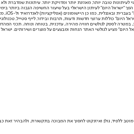
לעיתונות טובה יותר, מאוזנת יותר ומדויקת יותר. עיתונות שמדברת ולא צ
שלום. המהדורה המודפסת הראשונה פורסמה ב-30 ביולי 2007, וב-2010 הפך "ישראל היום" לעיתון הישראלי בעל שי
לחמנוביץ,
ל היום" כוללות ערוצי חדשות ודעות, תרבות ובידור, לייף סטייל, טכנולוגיה
ברית, במטרה לספק לגולשים חוויה מהירה, עדכנית, בטוחה ונוחה. תכני המה
ל היום" מציע לגולשי האתר הנחות ומבצעים על מוצרים ושירותים. ישראל 
ב ללפיד, גולן ואיזנקוט לחסוך את המבוכה בתקשורת, ולהבהיר זאת כבר 