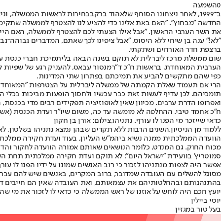
0
השמעה
ב־1999
, לאחר ניצחונו הסוחף של
אהוד ברק
החדשה "מבחוץ". "האם באת אלינו כדי להציע לנו להצטרף לממשלה שתקימ
את השר הערבי הראשון. "אבל אילו הצעתי לכם להצטרף לממשלה, האם היית
"לא!" ענה בן שיחי ללא היסוס, "אבל ציפינו לכך שאתם, המדברים גבוהה־גב
ברצפת חדר האורחים ושתקתי.
שום ממשלת מרכז ליברלית לא תוקם בשנה הבאה בלי
תמיכת חברי כנסת ע
הערבית המאוחדת, בראשות ח"כ ד"ר
מנסור עבאס
, להעניק רגע של שפיות 
כפי שהם מתקשים להביע את תמיכתם בפתרון שתי המדינות.
הרי אם תעמוד שאלת הקמתה של ממשלה ליברלית על הצטרפות "המאוחדת", ל
תומכיהם. לכן עדיף לעשות זאת כבר עכשיו ולחסוך הופעות מביכות בכלי 
ואפרופו הדרת ערבים. מכיוון שאין לאופוזיציה תפקידים רבים מדי בכנסת,
ח"כ אחמד טיבי. ההחלפה לא מומשה עד כה, משום שיו"ר ועדת הכנסת (אשר ב
כדאי שייזכר מי הפנו לו עורף. נתניהו,צילום: אורן בן חקון
ללמוד מן הניסיון.
השנים הרבות ללא תקדים שבהן נמצא נתניהו בשלטון, לא ע
הוועדה הממלכתית ממנה נשיא ביהמ"ש העליון, בעוד ועדת חקירה ממלכת
מכוח החוק. גם המנדט, כלומר הנושאים שאותם אמורה הוועדה לחקור והדרג 
סמוטריץ' בוועידת "ישראל היום": לא תוקם ועדת חקירה ממלכתית תחת ה
אפשר היה לצפות מנתניהו לזכור כי רוב האנשים שמונו על ידיו הפנו לו עו
מסוגל להשלים עם העובדה שמדובר, ברוב המקרים, באנשים שיש להם עבר ושי
בהתנהגותם ובהחלטותיהם את עצמאותם, ואת העובדה שאין הם חייבים דבר 
יועץ חכם היה לוחש על אוזנו של ראש הממשלה כי כדאי לו לזכור את מי ש
יוסי ביילין
בעל טור במגזין