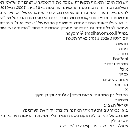
"ישראל היום" הוא גוף תקשורת שנוסד מתוך האמונה שהציבור הישראלי ראוי 
ת
ופרשנויות, וידיאו, פודקאסטים ושידורים חיים. פלטפורמות הדיגיטל של "ישרא
ב-2021 עלו לאוויר האתר החדש והיישומון החדש של "ישראל היום" בע
ואפשר לקבל אותם גם בניוזלטר. מועדון ההטבות הייחודי "הקליקה של ישרא
במייל hayom@israelhayom.co.il.
יום ראשון, 3.5.2026
ט"ז באייר תשפ"ו
חדשות
דעות
ספורט
ForReal
תרבות ובידור
אוכל
מגזין
אנחנו מגייסים
English
X
ההבדל בין המחנות. עבאס ולפיד| צילום: אורן בן חקון
מוספים
ישראל השבוע
בואו נגמור עם זה: עד מתי המחנה הליברלי ידיר את הערבים?
שום ממשלת מרכז לא תוקם בשנה הבאה בלי תמיכת הרשימות הערביות • מוט
יוסי ביילין
19/11/2025, 17:27
,עודכן
19/11/2025, 17:27