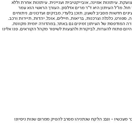
ועקת. עיתונות אמינה, אובייקטיבית ועניינית. עיתונות אחרת וללא
עור החשיפה הגבוה ביותר בימי חול. מו"ל העיתון היא ד"ר מרים אדלסון. העורך הראשי הוא עמר
 והעורך המייסד הוא עמוס רגב. אתרי האינטרנט של "ישראל היום" בעברית ובאנגלית, כמו כן היישומונים (אפליקציות) לאנדרואיד ול-iOS, מציגים חדשות מסביב לשעון, תוכן בלעדי, מבזקים ועדכונים, ניתוחים
, ספורט, כלכלה וצרכנות, בריאות, חיילים, אוכל, יהדות, תיירות ורכב.
דורה המודפסת של העיתון זמינים גם באתר, במהדורה יומית מקוונת,
היום פתוח להערות, לביקורת ולהצעות לשיפור מקהל הקוראים. פנו אלינו
מעכשיו • וגם: הלקח שנתניהו מסרב להפיק ממרום שנות ניסיונו