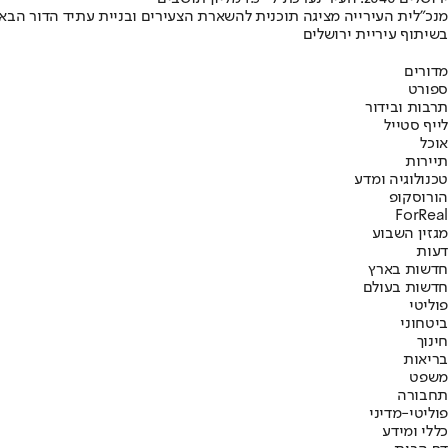
מנכ"לית העירייה מציגה תוכנית להשארת הצעירים ובניית עתיד הדור הבא
בשיתוף עיריית ירושלים
מדורים
ספורט
תרבות ובידור
לייף סטייל
אוכל
תיירות
טכנולוגיה ומדע
הורוסקופ
ForReal
מגזין השבוע
דעות
חדשות בארץ
חדשות בעולם
פוליטי
ביטחוני
חינוך
בריאות
משפט
תחבורה
פוליטי-מדיני
כללי ומידע