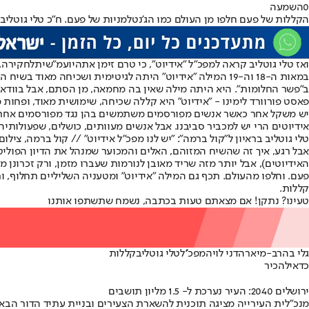
0
השמעה
הקללות של פעם חלפו מן העולם כמו הג'נטלמניות של פעם. ח"כ טלי גוטליב. 
ואז טלי גוטליב קראה למפכ"ל "אידיוט"
, כי טרם זימן את
היועמ"שית
לחקירה.
במאות ה-18 וה-19 המילה "אידיוט" היתה לגיטימית ושכיחה 
ב"פשר החלומות". היא היתה מילה שאין בה מחמאה, מן הסתם, אבל בוודאי
פאסט פורוורד לימינו - "אידיוט" היא קללה שכיחה, שימושית מאוד, ופחות 
יש משקל אחר כאשר אנשים מפורסמים משתמשים בהן נגד מפורסמים אחרים. א
אידיוטים הרי יש למכביר סביבנו. אבל אנשים מעוותים, כושלים, שפעולותיה
טלי גוטליב בראיון ל"קול ברמה": "יש לנו מפכ"ל אידיוט" // קול ברמה, צילום: י
אבל רגע, איך זה שהשיח המזוהם, האלים והמכוער שמנהל את הדיון הפוליט
האידיוטים), אבל יותר מזה שריד מאובן לנורמות שעברו מזמן, ורק זכרונן
פעם. וחלפו מהעולם. תכף גם המילה "אידיוט" ומטעניה השליליים תחלוף, ו
קללות.
טעינו? נתקן! אם מצאתם טעות בכתבה, נשמח שתשתפו אותנו
גלי בהרב-מיארה
דני לוי
המפכ''ל
טלי גוטליב
קללות
כדאי
להכיר
ירושלים 2040: העיר נערכת ל- 1.5 מליון תושבים
מנכ"לית העירייה מציגה תוכנית להשארת הצעירים ובניית עתיד הדור הבא