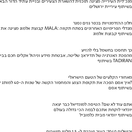
מנכ"לית העירייה מציגה תוכנית להשארת הצעירים ובניית עתיד הדור הבא
בשיתוף עיריית ירושלים
חלון ההזדמנויות בכפר גנים נסגר
קבוצת אלמוג מציגה את פרויקט MALA: מגדלי הפרימיום האחרונים בפתח תקווה
בשיתוף קבוצת אלמוג
כך תחסכו בחשמל בלי להזיע
מהפכת האנרגיה של תדיראן: שליטה, אבטחת מידע וניהול אקלים חכם בבי
בשיתוף TADIRAN
מאחורי הקלעים של הטעם הישראלי
איך אסם הפכה את תקופת הצנע והמחסור הקשה של שנות ה-40 למותג לאומי?
בשיתוף אסם
אתם עוד לא שם? הטיסה למונדיאל כבר יצאה
יונדאי לוקחת אתכם לבמה הכי גדולה בעולם
בשיתוף יונדאי מבית כלמוביל
ירושלים 2040: העיר נערכת ל- 1.5 מליון תושבים