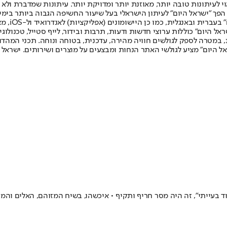
לעיתונות טובה יותר, מאוזנת יותר ומדויקת יותר. עיתונות שמדברת ולא צ
שלום. המהדורה המודפסת הראשונה פורסמה ב-30 ביולי 2007, וב-2010 הפך "ישראל היום" לעיתון הישראלי בעל שי
לחמנוביץ,
ל היום" כוללות ערוצי חדשות ודעות, תרבות ובידור, לייף סטייל, טכנולוגיה
ברית, במטרה לספק לגולשים חוויה מהירה, עדכנית, בטוחה ונוחה. תכני המה
ל היום" מציע לגולשי האתר הנחות ומבצעים על מוצרים ושירותים. ישראל 
וד בעייתי", זה היה מסר חריף ותקיף • איכשהו, בשיח המזוהם, האלים וה