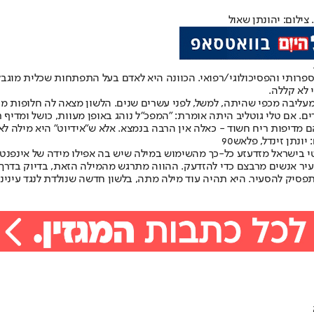
צילום: יהונתן שאול
מאוד בשיח הספרותי והפסיכולוגי/רפואי. הכוונה היא לאדם בעל התפתחות שכלית 
 לא קללה.
מעליבה מכפי שהיתה, למשל, לפני עשרים שנים. הלשון מצאה לה חלופות מעל
ם טלי גוטליב היתה אומרת: "המפכ"ל נוהג באופן מעוות, כושל ומדיף ריח
ם מדיפות ריח חשוד - כאלה אין הרבה בנמצא. אלא ש"אידיוט" היא מילה לא
ונתן זינדל, פלאש90
י בישראל מזדעזע כל-כך מהשימוש במילה שיש בה אפילו מידה של אינפנטיל
 מעיר אנשים מרבצם כדי להזדעק. ההווה מתרגש מהמילה הזאת, בדיוק בדרך
תפסיק להסעיר. היא תהיה עוד מילה מתה, בלשון חדשה שנולדת לנגד עינינו