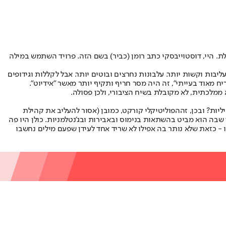
מוגבלת. היי, דוסטוייבסקי כתב רומן (כביר) בשם הזה. פרויד השתמש במילה
יבות וקשות יותר. עלבונות נחרצים ובוטים יותר. אבל לקללות וגידופים
 מאוד בעייתי", זה היה מסר חריף ותקיף יותר מאשר "אידיוט".
 ממלכתית, לא מקובלת בשיח הציבורי, ולכן פסולה.
יות? ובכן, זה
הפוליטיקלי קורקט
, כמובן (אסור להעליב את קהילת
 שבה הוא מביט בהשתאות בנימוס ובאבירות ובג'נטלמניות. כולן היו פה
 - כזאת שלא נותר בה אפילו לא שריד אחד לעידן שפעם מילים נחשבו