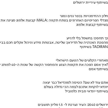
בשיתוף עיריית ירושלים
חלון ההזדמנויות בכפר גנים נסגר
קבוצת אלמוג מציגה את פרויקט MALA: מגדלי הפרימיום האחרונים בפתח תקווה
בשיתוף קבוצת אלמוג
כך תחסכו בחשמל בלי להזיע
מהפכת האנרגיה של תדיראן: שליטה, אבטחת מידע וניהול אקלים חכם בבי
בשיתוף TADIRAN
מאחורי הקלעים של הטעם הישראלי
איך אסם הפכה את תקופת הצנע והמחסור הקשה של שנות ה-40 למותג לאומי?
בשיתוף אסם
אתם עוד לא שם? הטיסה למונדיאל כבר יצאה
יונדאי לוקחת אתכם לבמה הכי גדולה בעולם
בשיתוף יונדאי מבית כלמוביל
ירושלים 2040: העיר נערכת ל- 1.5 מליון תושבים