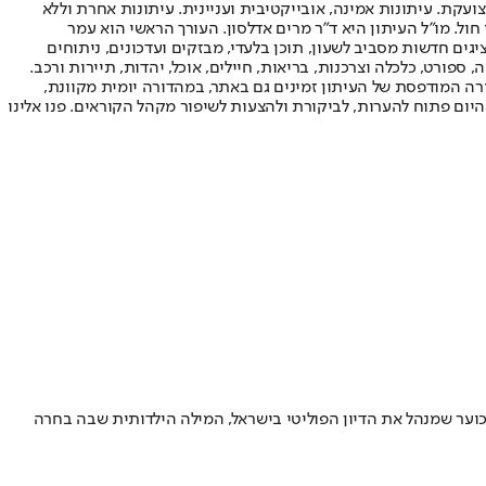
ועקת. עיתונות אמינה, אובייקטיבית ועניינית. עיתונות אחרת וללא
עור החשיפה הגבוה ביותר בימי חול. מו"ל העיתון היא ד"ר מרים אדלסון. העורך הראשי הוא עמר
 והעורך המייסד הוא עמוס רגב. אתרי האינטרנט של "ישראל היום" בעברית ובאנגלית, כמו כן היישומונים (אפליקציות) לאנדרואיד ול-iOS, מציגים חדשות מסביב לשעון, תוכן בלעדי, מבזקים ועדכונים, ניתוחים
, ספורט, כלכלה וצרכנות, בריאות, חיילים, אוכל, יהדות, תיירות ורכב.
דורה המודפסת של העיתון זמינים גם באתר, במהדורה יומית מקוונת,
היום פתוח להערות, לביקורת ולהצעות לשיפור מקהל הקוראים. פנו אלינו
מכוער שמנהל את הדיון הפוליטי בישראל, המילה הילדותית שבה בחרה