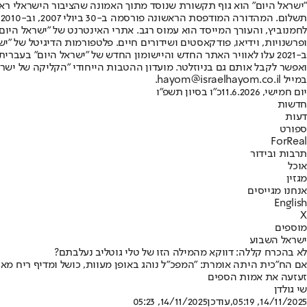
"ישראל היום" הוא גוף תקשורת שנוסד מתוך האמונה שהציבור הישראלי ראוי 
ת
ופרשנויות, וידיאו, פודקאסטים ושידורים חיים. פלטפורמות הדיגיטל של "ישרא
ב-2021 עלו לאוויר האתר החדש והיישומון החדש של "ישראל היום" בע
ואפשר לקבל אותם גם בניוזלטר. מועדון ההטבות הייחודי "הקליקה של ישרא
במייל hayom@israelhayom.co.il.
יום חמישי, 11.6.2026
כ"ו בסיון תשפ"ו
חדשות
דעות
ספורט
ForReal
תרבות ובידור
אוכל
מגזין
אנחנו מגייסים
English
X
מוספים
ישראל השבוע
לא בהכרח קללה: דווקא מהמילה הזו של טלי גוטליב נעלבתם?
אם הח"כית היתה אומרת: "המפכ"ל נוהג באופן מעוות, כושל ומדיף ריח מא
זעזעה את אמות הספים
שי גולדן
14/11/2025, 05:19
,עודכן
14/11/2025, 05:23