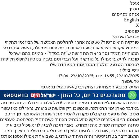
אוכל
מגזין
אנחנו מגייסים
English
X
מוספים
ישראל השבוע
טורקיה היא פרטנר? 30 שנה אחרי, להחלטה האמיצה של רבין אין תחליף
במפגש אקראי בצבא או בשעות ארוכות בישיבות ממשלה, האיש עם כובע
המצחייה תמיד נסך בי את התחושה ש"זה בסדר" • בימים בהם ישראל
מוכנה להישען אפילו על טורקיה ועל הבריונים בעזה בניסיון לחפש חלופות
לפרטנר הטבעי, בולטת המנהיגות המיוחדת שלו
יוסי ביילין
29/10/2025, 16:55
,עודכן
29/10/2025, 17:06
0
השמעה
האיש בכובע המצחייה. יצחק רבין, 1994. צילום: אי.פי
בפעם הראשונה
לא נפגשנו בעצם. חטיבה 8 של אלברט מנדלר היתה פרוסה
במדבר פארן.
ימי ההמתנה, שנמשכו רק שלושה שבועות, נראו לנו כמו עשר
שנים
. שלוש פעמים קיבלנו פקודה להסיר את רשתות ההסוואה מן הרכב
שממנו היינו אמורים לבקש סיוע מחיל האוויר כשתתחיל המלחמה. פעמיים
ניתנה הפקודה לפרוס אותן מחדש. נאצר חיכה לרבין, לוי אשכול נאם את
נאומו המגומגם, שגרם לנו לחשוב שאין מי שיחליט בירושלים, האלוף חיים
הרצוג דיבר בטרנזיסטור והיה היחיד שהרגיע. פעם אחת אפילו אספו אותנו