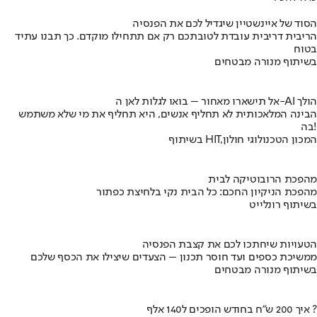
הסוד של איינשטיין שיגדיל לכם את הפנסיה
הריבית דריבית עובדת לטובתכם רק אם תתחילו מוקדם. כך תבנו עתיד
בטוח
בשיתוף מנורה מבטחים
אל תישארו מאחור – בואו לגלות לאן ה-AI הולך
הבינה המלאכותית לא תחליף אנשים, היא תחליף את מי שלא משתמש
בה!
בשיתוף HIT,המכון הטכנולוגי חולון
מהפכת הרובוטיקה לבית
מהפכת הניקיון החכם: כל הבית נקי בלחיצת כפתור
בשיתוף רונלייט
הטעויות שיחתכו לכם את קצבת הפנסיה
ממשיכת כספים ועד חוסר תכנון – הצעדים שיצילו את הכסף שלכם
בשיתוף מנורה מבטחים
איך 200 ש"ח בחודש הופכים ל140 אלף ?