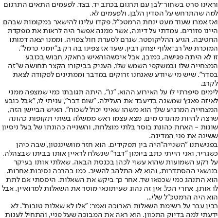
וראינו סרט בשחור־לבן עם תרגום בכתב יד, בצד. לפעמים התאים התרגום
למה שהתרחש על הסדין הלבן, ולפעמים לא.
ואז אמרו שעוד מעט ינחת הרמטכ"ל. פקדו עלינו להישאר במקומות שבהם
היינו פזורים. עמדתי על דיונה, אשר ממנה אפשר היה לראות את מפקדת
החטיבה. הגיע ההליקופטר, שגרם לסערת חול צפויה, וממנו יצאה דמותו
המוכרת של רב־אלוף יצחק רבין, שעד אז צפינו בה רק ב"יומני כרמל".
זו לא היתה פגישה, כמובן, אבל איכשהו
האיש בחאקי
, חבוש בכובע
המצחייה שלו ובמשקפי השמש שלו, העניק בביקורו הקצר תחושה ש"זה
בסדר". שיש מי שיודע שאנחנו זרוקים במדבר וממתינים לפקודה לצאת
לקרב.
לימים סיפרתי לו על האירוע ההוא. "נו", היתה תגובתו כמי שמצפה ממני
לאיזה פאנץ' שמשנה בדיעבד את העלילה. "שום דבר", עניתי לו, "אבל כובע
המצחייה המרגיע שלך הוא משהו שאיני יכול לשכוח". האיש הביישן הזה,
שרצה להיות מהנדס מים, מצא עצמו ראש ממשלה בשתי תקופות כהונה
שונות - האחת כהונת בוסר בלתי מוצלחת, והשנייה כהונתו של בעל ניסיון
ששינה את פני המדינה.
בפגישתנו "השנייה"
היה בין תפקידים. הוא חזר מוושינגטון, שבה כיהן
כשגריר, ואני הייתי כתב ביומון "דבר" שנשלח לראיין אותו בביתו שבצהלה,
על רקע השמועות שהוא עשוי לכהן בכנסת הבאה. שאלתי אותו בעיקר
בנושאי ההסתדרות, והוא לא התלהב להשיב. כמו בהרבה נסיבות אחרות,
הוא התנהג כמי שכפאו שד. אחר כך ביקש את השאלות. היססתי אם לתת
לו אותן. אחרי הכל, אין זה נהוג שעיתונאי מוסר את השאלות למרואיין. אבל
הוא היה הרמטכ"ל שלי...
רבין עבר על רשימת השאלות הארוכה ואמר: "אלו לא שאלות טובות". לא
ידעתי למה בדיוק התכוון. הוא ראה את המבוכה שעל פניי, והתחיל לענות