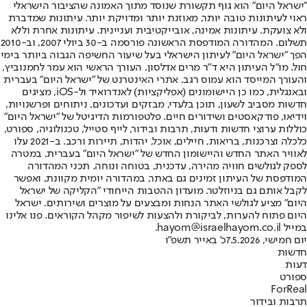
"ישראל היום" הוא גוף תקשורת שנוסד מתוך האמונה שהציבור הישראלי
ראוי לעיתונות טובה יותר, מאוזנת יותר ומדויקת יותר. עיתונות שמדברת
ולא צועקת. עיתונות אמינה, אובייקטיבית ועניינית. עיתונות אחרת וללא
תשלום. המהדורה המודפסת הראשונה פורסמה ב-30 ביולי 2007, וב-2010
הפך "ישראל היום" לעיתון הישראלי בעל שיעור החשיפה הגבוה ביותר בימי
חול. מו"ל העיתון היא ד"ר מרים אדלסון. העורך הראשי הוא עמר לחמנוביץ,
והעורך המייסד הוא עמוס רגב. אתרי האינטרנט של "ישראל היום" בעברית
ובאנגלית, כמו כן היישומונים (אפליקציות) לאנדרואיד ול-iOS, מציגים
חדשות מסביב לשעון, תוכן בלעדי, מבזקים ועדכונים, ניתוחים ופרשנויות,
וידיאו, פודקאסטים ושידורים חיים. פלטפורמות הדיגיטל של "ישראל היום"
כוללות ערוצי חדשות ודעות, תרבות ובידור, לייף סטייל, טכנולוגיה, ספורט,
כלכלה וצרכנות, בריאות, חיילים, אוכל, יהדות, תיירות ורכב. ב-2021 עלו
לאוויר האתר החדש והיישומון החדש של "ישראל היום" בעברית, במטרה
לספק לגולשים חוויה מהירה, עדכנית, בטוחה ונוחה. תכני המהדורה
המודפסת של העיתון זמינים גם באתר, במהדורה יומית מקוונת, ואפשר
לקבל אותם גם בניוזלטר. מועדון ההטבות הייחודי "הקליקה של ישראל
היום" מציע לגולשי האתר הנחות ומבצעים על מוצרים ושירותים. ישראל
היום פתוח להערות, לביקורת ולהצעות לשיפור מקהל הקוראים. פנו אלינו
במייל hayom@israelhayom.co.il.
יום חמישי, 7.5.2026
כ' באייר תשפ"ו
חדשות
דעות
ספורט
ForReal
תרבות ובידור