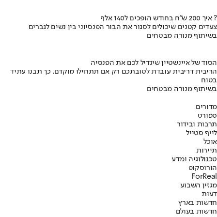
איך 200 ש"ח בחודש הופכים ל140 אלף ?
צעדים קטנים שיכולים לסגור את הבור הפנסיוני בין נשים לגברים
בשיתוף מנורה מבטחים
הסוד של איינשטיין שיגדיל לכם את הפנסיה
הריבית דריבית עובדת לטובתכם רק אם תתחילו מוקדם. כך תבנו עתיד
בטוח
בשיתוף מנורה מבטחים
מדורים
ספורט
תרבות ובידור
לייף סטייל
אוכל
תיירות
טכנולוגיה ומדע
הורוסקופ
ForReal
מגזין השבוע
דעות
חדשות בארץ
חדשות בעולם