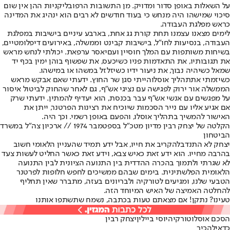
על השאלות באופן סדור ומדויק. מן התשובות הרפובליקניות ההן אין שום
סיכוי שמישהו היה מנחש כי בעוד חודשים לא רבים הוא ינהיג את המדינה
כראש מפלגת העבודה.
לימים מצאנו עצמנו תחת קורת גג אחת, בארבע עיניים בישיבות במפלגת
העבודה, בנסיעות לחו"ל, בישיבות קבינט וממשלה, באירועים דיפלומטיים,
בשיחות משותפות עם המלך חוסיין ועם
יאסר ערפאת
. יכולתי לנחש מראש
את תגובותיו, את התאדמות פניו כשיכעס, את שפשוף בוהן ימין בכף יד
שמאל כשיהיה נבוך, את ניעור ידיו כשיזלזל במשהו או במישהו.
כשיזמתי את
תהליך אוסלו
הייתי סגן שר החוץ. ידעתי שאם אבקש מראש
הממשלה אור ירוק לפגישה עם נציגי אש"ף, גם לאחר שהחוק לביטול איסור
על מפגשים עם אנשי אש"ף עבר בכנסת, הוא יעדיף להמתין. ידעתי שרק
אם אגיע אליו עם נייר הסכמות שיוכיח את רצינות הפרטנר, ייתן את
האישור להמשיך בתהליך אוסלו, והפעם באופן רשמי. וכך היה.
הקלטה של יצחק רבין מדיון מטכ"ל בספטמבר 1974 // ארכיון צה"ל במשרד
הביטחון
יצחק לא התנדב
להקריב את חייו, אבל ידע תמיד שהעניין הלאומי חשוב
בהרבה מחייו. הוא ידע זאת כאיש צבא, וידע זאת כאשר החליט לעשות צעד
לא שגרתי ולתמוך בהכרה ההדדית בין התנועה הציונית לבין התנועה
הלאומית הפלשתינית. בימים שבהם ממשיכים לחפש חלופות לפרטנר
הטבעי שלנו, ומגיעים לטורקיה ולבריונים בעזה, מתברר שאין תחליף
להחלטה האמיצה של האיש המיוחד הזה.
טעינו? נתקן! אם מצאתם טעות בכתבה, נשמח שתשתפו אותנו
הסכם אוסלו
טורקיה
יוסי ביילין
יצחק רבין
כדאי
להכיר