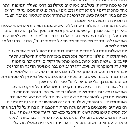
העולם לא להשלים עם משטר הרוע.
על פי כמה עדויות, בשלבים מסוימים נשקלו גם דרכי פעולה תקיפות יותר.
אחד מהסיפורים ייחס לפהלווי ולנציגים ישראלים, שהוסמכו על ידי רה"מ
מנחם בגין, תוכנית מעשית להפיכה שתחזיר אותו לשלטון. למרבה הצער,
התוכנית הזו מעולם לא יושמה.
בשנים האחרונות פהלווי השתדל להדגיש שאמנם הוא קורא לחילופי שלטון
באיראן - אבל מכוון רק לשיטות שאינן צבאיות. נוסף על כך, הוא חזר שוב
ושוב על כך שלא יתעקש על חזרה אל כס המלכות. "אני רק רוצה לעזור לעם
האיראני להשתחרר מהעריצות ולצעוד אל הדמוקרטיה", הדגיש בפני כל מי
שרצה לשמוע.
אם שואלים אותו על מידת מעורבותו בניסיונות להפיל בכוח את משטר
האייתוללות, פהלווי מתחמק ומסתפק באמירה כללית ודיפלומטית עד
שיעמום, שלפיה הוא "פועל באופן מתמשך לקידום ולתמיכה ביוזמות
שקטות ודמוקרטיות, שמטרתן להוביל מעבר ממשטר הדיכוי הנוכחי אל
עבר איראן חופשית ודמוקרטית". האם מאחורי המילים הדיפלומטיות
מתחבאת ההבנה שמשטרים אכזריים מהסוג שמושל באיראן לא מפנים את
מקומם סתם כך, בלי שיסייעו להם? סביר להניח שכן.
ובכל זאת, גם כעת, בשעה שההתקפות הישראליות על מוקדי המשטר
האיראני נמשכות ביתר שאת, פהלווי נצמד אל הקו הזהיר והמחושב.
כשהוא מתבקש לתאר את מה שהרגיש עם תחילת המבצע הצבאי נגד
האייתוללות - הזהירות, ואולי גם ההבנה שהתשובה תגיע גם לאיראנים
המבועתים שנמצאים ברגעים אלה תחת ההפצצות, גוברות על כל דבר אחר.
"כל הסלמה שמובילה לעימות ולסבל מכאיבה לי עד עמקי נשמתי, שכן
תמיד החפים מפשע הם אלה שמשלמים את המחיר הכבד ביותר", אומר
פהלווי. "עם זאת, חשוב להבהיר: האחריות האמיתית מוטלת על עלי