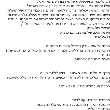
הבינלאומית, ושנשלטת על פי רצון העם האיראני".
אילו יחסים ראוי שיתקיימו בין איראן לבין ישראל בעתיד?
"איראן וישראל יכולות וצריכות לטפח יחסים של כבוד הדדי ושל תועלת
משותפת, שיהיו מבוססים על דיפלומטיה, שיתוף פעולה כלכלי, יציבות
אזורית ודו־קיום בשלום. נשאף גם ליחסים דומים עם כל שכנינו בעולם
הערבי - מערב הסעודית, דרך ירדן ועד לאיחוד האמירויות". √
אריאל בולשטיין
איראן
הסכם שלום
מבצע עם כלביא
כדאי
להכיר
הסוד של איינשטיין שיגדיל לכם את הפנסיה
הריבית דריבית עובדת לטובתכם רק אם תתחילו מוקדם. כך תבנו עתיד
בטוח
בשיתוף מנורה מבטחים
אל תישארו מאחור – בואו לגלות לאן ה-AI הולך
הבינה המלאכותית לא תחליף אנשים, היא תחליף את מי שלא משתמש
בה!
בשיתוף HIT,המכון הטכנולוגי חולון
מהפכת הרובוטיקה לבית
מהפכת הניקיון החכם: כל הבית נקי בלחיצת כפתור
בשיתוף רונלייט