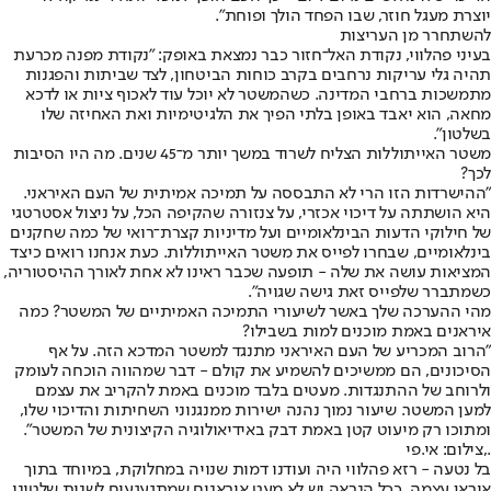
יוצרת מעגל חוזר, שבו הפחד הולך ופוחת".
להשתחרר מן העריצות
בעיני פהלווי, נקודת האל־חזור כבר נמצאת באופק: "נקודת מפנה מכרעת
תהיה גלי עריקות נרחבים בקרב כוחות הביטחון, לצד שביתות והפגנות
מתמשכות ברחבי המדינה. כשהמשטר לא יוכל עוד לאכוף ציות או לדכא
מחאה, הוא יאבד באופן בלתי הפיך את הלגיטימיות ואת האחיזה שלו
בשלטון".
משטר האייתוללות הצליח לשרוד במשך יותר מ־45 שנים. מה היו הסיבות
לכך?
"ההישרדות הזו הרי לא התבססה על תמיכה אמיתית של העם האיראני.
היא הושתתה על דיכוי אכזרי, על צנזורה שהקיפה הכל, על ניצול אסטרטגי
של חילוקי הדעות הבינלאומיים ועל מדיניות קצרת־רואי של כמה שחקנים
בינלאומיים, שבחרו לפייס את משטר האייתוללות. כעת אנחנו רואים כיצד
המציאות עושה את שלה - תופעה שכבר ראינו לא אחת לאורך ההיסטוריה,
כשמתברר שלפייס זאת גישה שגויה".
מהי ההערכה שלך באשר לשיעורי התמיכה האמיתיים של המשטר? כמה
איראנים באמת מוכנים למות בשבילו?
"הרוב המכריע של העם האיראני מתנגד למשטר המדכא הזה. על אף
הסיכונים, הם ממשיכים להשמיע את קולם - דבר שמהווה הוכחה לעומק
ולרוחב של ההתנגדות. מעטים בלבד מוכנים באמת להקריב את עצמם
למען המשטר. שיעור נמוך נהנה ישירות ממנגנוני השחיתות והדיכוי שלו,
ומתוכו רק מיעוט קטן באמת דבק באידיאולוגיה הקיצונית של המשטר".
.,צילום: אי.פי
בל נטעה - רזא פהלווי היה ועודנו דמות שנויה במחלוקת, במיוחד בתוך
איראן עצמה. ככל הנראה יש לא מעט איראנים שמתגעגעים לשנות שלטונו