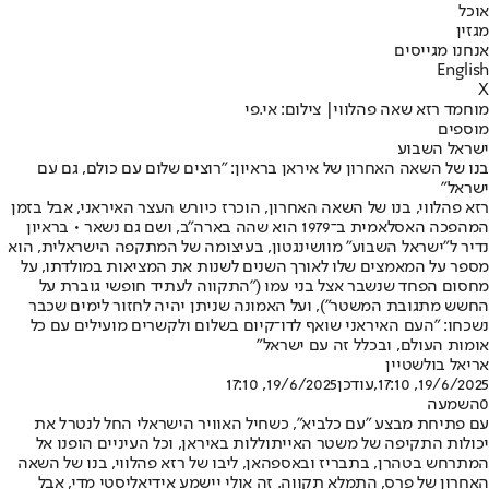
אוכל
מגזין
אנחנו מגייסים
English
X
מוחמד רזא שאה פהלווי| צילום: אי.פי
מוספים
ישראל השבוע
בנו של השאה האחרון של איראן בראיון: "רוצים שלום עם כולם, גם עם
ישראל"
רזא פהלווי, בנו של השאה האחרון, הוכרז כיורש העצר האיראני, אבל בזמן
המהפכה האסלאמית ב־1979 הוא שהה בארה"ב, ושם גם נשאר • בראיון
נדיר ל"ישראל השבוע" מוושינגטון, בעיצומה של המתקפה הישראלית, הוא
מספר על המאמצים שלו לאורך השנים לשנות את המציאות במולדתו, על
מחסום הפחד שנשבר אצל בני עמו ("התקווה לעתיד חופשי גוברת על
החשש מתגובת המשטר"), ועל האמונה שניתן יהיה לחזור לימים שכבר
נשכחו: "העם האיראני שואף לדו־קיום בשלום ולקשרים מועילים עם כל
אומות העולם, ובכלל זה עם ישראל"
אריאל בולשטיין
19/6/2025, 17:10
,עודכן
19/6/2025, 17:10
0
השמעה
עם פתיחת מבצע "עם כלביא", כשחיל האוויר הישראלי החל לנטרל את
יכולות התקיפה של משטר האייתוללות באיראן, וכל העיניים הופנו אל
המתרחש בטהרן, בתבריז ובאספהאן, ליבו של רזא פהלווי, בנו של השאה
האחרון של פרס, התמלא תקווה. זה אולי יישמע אידיאליסטי מדי, אבל