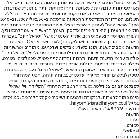
"ישראל היום" הוא גוף תקשורת שנוסד מתוך האמונה שהציבור הישראלי
ראוי לעיתונות טובה יותר, מאוזנת יותר ומדויקת יותר. עיתונות שמדברת
ולא צועקת. עיתונות אמינה, אובייקטיבית ועניינית. עיתונות אחרת וללא
תשלום. המהדורה המודפסת הראשונה פורסמה ב-30 ביולי 2007, וב-2010
הפך "ישראל היום" לעיתון הישראלי בעל שיעור החשיפה הגבוה ביותר בימי
חול. מו"ל העיתון היא ד"ר מרים אדלסון. העורך הראשי הוא עמר לחמנוביץ,
והעורך המייסד הוא עמוס רגב. אתרי האינטרנט של "ישראל היום" בעברית
ובאנגלית, כמו כן היישומונים (אפליקציות) לאנדרואיד ול-iOS, מציגים
חדשות מסביב לשעון, תוכן בלעדי, מבזקים ועדכונים, ניתוחים ופרשנויות,
וידיאו, פודקאסטים ושידורים חיים. פלטפורמות הדיגיטל של "ישראל היום"
כוללות ערוצי חדשות ודעות, תרבות ובידור, לייף סטייל, טכנולוגיה, ספורט,
כלכלה וצרכנות, בריאות, חיילים, אוכל, יהדות, תיירות ורכב. ב-2021 עלו
לאוויר האתר החדש והיישומון החדש של "ישראל היום" בעברית, במטרה
לספק לגולשים חוויה מהירה, עדכנית, בטוחה ונוחה. תכני המהדורה
המודפסת של העיתון זמינים גם באתר, במהדורה יומית מקוונת, ואפשר
לקבל אותם גם בניוזלטר. מועדון ההטבות הייחודי "הקליקה של ישראל
היום" מציע לגולשי האתר הנחות ומבצעים על מוצרים ושירותים. ישראל
היום פתוח להערות, לביקורת ולהצעות לשיפור מקהל הקוראים. פנו אלינו
במייל hayom@israelhayom.co.il.
יום שני, 4.5.2026
י"ז באייר תשפ"ו
חדשות
דעות
ספורט
ForReal
תרבות ובידור