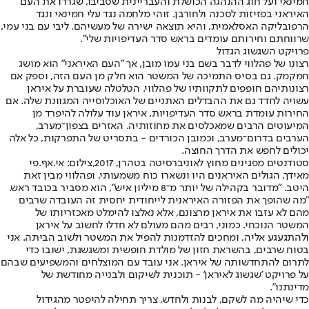
חמינאי ועל חוג ההנהגה הכושלת והעבריינית שסביבו, שגררו את העם
האיראני בפזיזות לסכנה ולחורבן. זוהי מלחמה נגד עלי חמינאי ונגד
הרפובליקה האסלאמית, והיא תוצאה ישירה של מעשיהם. ליבי עם בני עמי,
שרווחתם וחירותם עומדים בראש סדר העדיפויות שלי".
פרויקט השגשוג הגדול
רצונו של פהלווי לדבר בשם בני עמו מובן, אך "העם האיראני" הוא מושג
חמקמק. גם בסיס התמיכה של המשטר הוא חלק מן העם הזה, וספק אם
רצונותיהם חופפים לתקוותיו של פהלווי. הטלטלה שעוברת על איראן
עשויה לחדד גם את ההבדלים האתניים של האוכלוסייה המגוונת שלה. אם
החירות עומדת בראש סדר העדיפויות, איראן עוד עלולה להיפרד מן
המיעוטים הרבים שמאכלסים את מחוזותיה. האזרים בצפון־מערב,
הערבים בדרום־מערב, וכמובן הכורדים - בתסריט של התפרקות, כל אלה
יכולים לחפש את הדרך החוצה.
סטודנטים מפגינים מחוץ לאוניברסיטה בטהרן, 2017,צילום: אי.אף.פי
מאידך, הגולים האיראנים היו ונשארו כוח משמעותי, ופהלווי מבין זאת
היטב. "מדובר בקהילה של יותר מ־8 מיליון איש", הוא מסביר בכובד ראש.
"מה שהופך את הפזורה האיראנית לייחודית יחסית זה העובדה שרבים
מהם לא עזבו את איראן מרצונם, אלא נאלצו להימלט מאכזריותו של
המשטר הנוכחי. כמוני, רבים מהם מעולם לא חדלו לחשוב על איראן
ולהתגעגע אליה, ומחכים להזדמנות להפיל את המשטר ולשוב הביתה. אני
בטוח שרבים, בהשראת חזון של מולדת חופשית ומשגשגת, ישובו כדי
לתרום להתחדשותה של איראן. אני עובד עם המוצלחים והמשפיעים שבהם
על פרויקט 'שגשוג לאיראן' - תוכנית לשיקום ולבנייה מחודשת של
מדינתנו".
כדי שיהיה מה לשקם, לבנות ולחדש, צריך תחילה להיפטר מהגידול