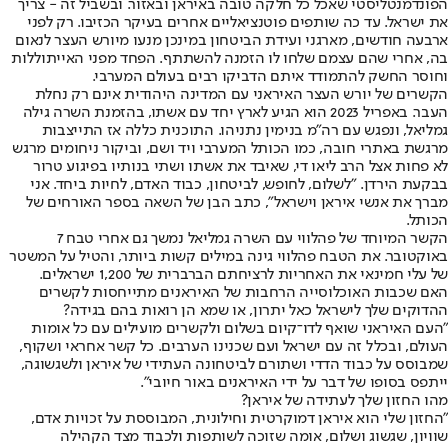
הפונדמנטליסטי שאכל כל חלקה טובה באיראן ובאזור. ובשביל זה - צריך
את ישראל. עד כה שותפים פוטנציאליים אחרים בעיקר הכזיבו. רק לפני
ארבעה חודשים, מארגני ועידת הביטחון במינכן מנעו מיורש העצר לנאום
בה, אחרי שהם עצמם שלחו לו הזמנה להשתתף. הפחד מפני האייתוללות
וחוסר החשק להתמודד איתם הדביקו רבים בעולם המערבי.
הקשרים של יורש העצר האיראני עם המדינה היהודית אינם רק נחלת
העבר. באפריל 2023 הוא הגיע לארץ יחד עם אשתו, בהזמנת השרה גילה
גמליאל, ונפגש עם רה"מ בנימין נתניהו. התוכנית כללה אז התייצבות
מרגשת באתרי חובה, כמו הכותל המערבי ויד ושם, וביקור ניחומים מרגש
לא פחות אצל הרב ליאו די, שאיבד את אשתו ושתי בנותיו בפיגוע טרור
בבקעת הירדן. "לשלום, לחופש, לביטחון, כבוד האדם, לחיות ביחד. אני
מברך את אנשי איראן וישראל", כתב הבן של השאה בספר האורחים של
הכותל.
הקשר המיוחד של פהלווי עם השרה גמליאל נמשך גם אחרי טבח 7
באוקטובר. את הטבח פהלווי גינה במילים קשות ביותר, והטיל על המשטר
של עלי חמינאי את האחריות לרציחתם הברברית של 1,200 ישראלים.
האם שכבות האוכלוסייה הרחבות של האיראנים מתייחסות לקשרים
ההדוקים שלך לישראל כאל יתרון, או שמא הן רואות בהם בגידה?
"העם האיראני שואף לדו־קיום בשלום ולקשרים מועילים עם כל אומות
העולם, ובכלל זה עם ישראל ועם שכנינו הערבים. כל קשר אחראי ושקוף,
שמבוסס על כבוד הדדי ושתורם לביטחונה העתידי של איראן ולשגשוגה,
ייתפס בסופו של דבר על ידי האיראנים באור חיובי".
מהו החזון שלך לעתידה של איראן?
"החזון שלי הוא איראן דמוקרטית וחילונית, המבוססת על זכויות אדם,
שוויון, שגשוג ושלום, אומה שזוכה לשותפות ולכבוד מצד הקהילה