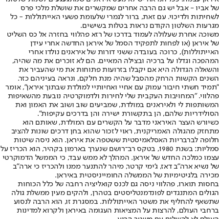
של אביו - אבל יש גם הרבה אחרים שמקשרים את שושלת מלכי פרס
לשחיתות ולדיכוי. עם זאת, ברור לגמרי שלעומת פשעי האייתוללות - כל
מגרעות השלטון הקודם נראות בטלות בשישים.
משוכה אחרת שעלולה לעמוד בדרכו של רזא פהלווי בחזרה אל כס השליט
של איראן (או לפחות לתפקיד הסמל של איראן החדשה אחרי עידן
האייתוללות), כרוכה בעובדה ששני דורות של איראנים נולדו אחרי
המהפכה וגדלו על ברכיה ובצילה המאיים. הם לא זוכרים את מה שהיה,
והשאלה הגדולה היא אם יקבלו בזרועות פתוחות את מי שהעביר את
השנים הקשות הרחק מהסבל שהיה מנת חלקם, ונראה בעיניהם כזר.
"תמיד חשתי חיבור עמוק עם אחיי ואחיותיי למולדת שבתוך איראן", אומר
פהלווי. "המחויבות העקבית שלי לחירות ולדמוקרטיה נובעת מהשאיפות
המשותפות לי ולאיראנים במולדת, שמביעים שוב ושוב את האמון ואת
הסולידריות שלהם, הן בתקשורת ישירה והן בדרכים עקיפות".
כשיורש העצר האיראני מדבר על הקשרים עם המולדת, שאותם הוא
מתחזק מהגולה האמריקנית, ראוי לזכור שהוא בחן דרכים שונות להציב
חלופה לברבריות האסלאמיסטית ששטפה את איראן. הוא ניסה שיטות
סמליות: בשנת 1980, בטקס רב־רושם שנערך בארמון בקהיר, הוא הכריז על
עצמו כמלכה החדש של איראן. המהלך לא ממש עבד, כי הממשל הדמוקרטי
של נשיא ארה"ב דאז, ג'ימי קרטר, מיהר להתנער ממנו ולהכריז כי ארה"ב
מכירה בלגיטימיות של הממשלה החומייניסטית באיראן.
בחסות תוארו, פהלווי ניסה גם לכנס קואליציה רחבה של כלל הכוחות
הגולים המתנגדים לפונדמנטליסטים בטהרן, ולהקים מעין ממשלת גולה
שתשאף להחליף את משטר האייתוללות. במסגרת זו, הוא הרבה לנסוע
ברחבי העולם, להרצות על המציאות העגומה באיראן ולקרוא למדינות