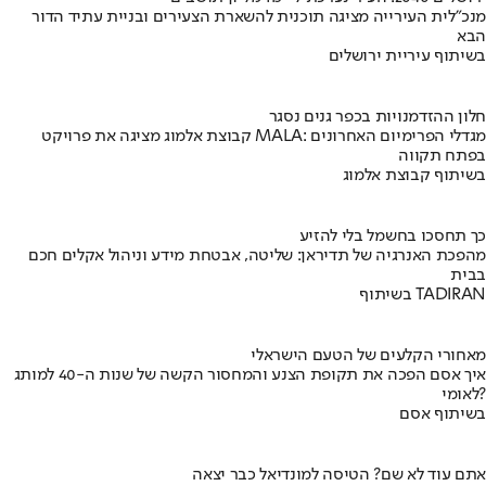
מנכ"לית העירייה מציגה תוכנית להשארת הצעירים ובניית עתיד הדור
הבא
בשיתוף עיריית ירושלים
חלון ההזדמנויות בכפר גנים נסגר
קבוצת אלמוג מציגה את פרויקט MALA: מגדלי הפרימיום האחרונים
בפתח תקווה
בשיתוף קבוצת אלמוג
כך תחסכו בחשמל בלי להזיע
מהפכת האנרגיה של תדיראן: שליטה, אבטחת מידע וניהול אקלים חכם
בבית
בשיתוף TADIRAN
מאחורי הקלעים של הטעם הישראלי
איך אסם הפכה את תקופת הצנע והמחסור הקשה של שנות ה-40 למותג
לאומי?
בשיתוף אסם
אתם עוד לא שם? הטיסה למונדיאל כבר יצאה