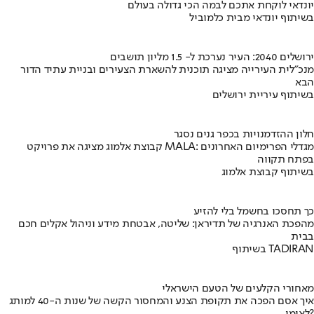
יונדאי לוקחת אתכם לבמה הכי גדולה בעולם
בשיתוף יונדאי מבית כלמוביל
ירושלים 2040: העיר נערכת ל- 1.5 מליון תושבים
מנכ"לית העירייה מציגה תוכנית להשארת הצעירים ובניית עתיד הדור
הבא
בשיתוף עיריית ירושלים
חלון ההזדמנויות בכפר גנים נסגר
קבוצת אלמוג מציגה את פרויקט MALA: מגדלי הפרימיום האחרונים
בפתח תקווה
בשיתוף קבוצת אלמוג
כך תחסכו בחשמל בלי להזיע
מהפכת האנרגיה של תדיראן: שליטה, אבטחת מידע וניהול אקלים חכם
בבית
בשיתוף TADIRAN
מאחורי הקלעים של הטעם הישראלי
איך אסם הפכה את תקופת הצנע והמחסור הקשה של שנות ה-40 למותג