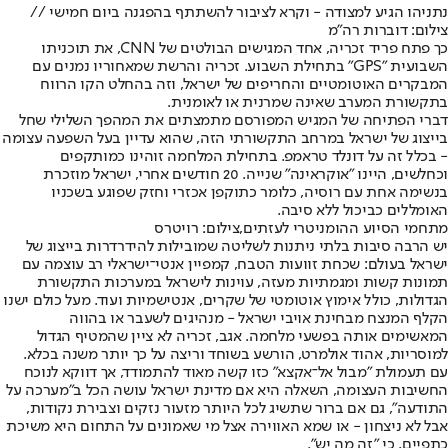
נתניהו הגיע למצודה - וקרא לציבור להשתתף בהפגנה ביום חמישי //
צילום: דוברות רה"מ
כך פתח פריד זכריה, אחד המגישים הבולטים של CNN, את תוכניתו
השבועית "GPS" בתחילת השבוע. זכריה והרשת שמאחוריו נמנים עם
המבקרים האוטומטיים והחריפים של ישראל, וזה בהחלט הקו הרווח
בתקשורת המערב שאינה שמרנית או לאומנית.
דברי הפתיחה של המגיש המפורסם מתמצתים את המהפך השלילי שחל
בייצוג של ישראל במרחב התקשורתי הזה, שהוא עדיין בעל השפעה עצומה
- בכלל זה על דונלד טראמפ. בתחילת המלחמה זוהינו כמותקפים
וכחלשים, היינו "אוקראינה" שנייה. 20 חודשים אחרי, ישראל מוזכרת
בנשימה אחת עם רוסיה, כלומר כתוקפן אכזרי וחזק שפוגע בשכניו
האומללים כביכול ללא סיבה.
מתחמי הסיוע ההומניטרי לעזתים,צילום: רויטרס
יש הרבה סיבות בלתי ניתנות לשליטה שמובילות להידרדרות בייצוג של
ישראל בעולם: שכחת זוועות הטבח, קמפיין אנטי־ישראלי רב עוצמה עם
תמונות קשות ומגמתיות מעזה, עוינות לישראל במערכות התקשורת
הגדולות, כולל אימוץ אוטומטי של שקרים, אנטישמיות ועוד. מעל כולם ישנו
הקלף המנצח מבחינת אויבי ישראל - מנהיגים לשעבר או בהווה
המאשימים אותה בפשעי מלחמה. אגב, זכריה לא ציין שהמטיף הגדול
למוסריות, אהוד אולמרט, הורשע בשוחד וריצה על כך יותר משנה בכלא.
עם תעמולת "מבול אל־אקצא" כזו קשה מאוד להתמודד, אך דווקא לנוכח
החשיבות העצומה, השאלה היא אם מדינת ישראל עושה הכל ב"מערכה על
התודעה", גם אם ברור שתשיג לכל היותר מזעור נזקים וצבירת נקודות,
אבל לא ניצחון - או שמא האווירה אצל מי שאמונים על התחום היא משיכת
כתפיים, כי "זה מה יש".