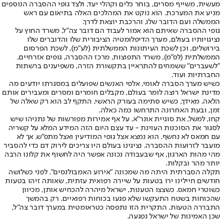
מעשית, משייף מסרים, בוחר כלים וקהלי יעד, ולצד גופי ההסברה הנוספים
מניע את המערכת. הוא נוקט את המהלכים האלה בתיאום עם ראש
הממשלה ועם הדובר שלו, והרכבת יוצאת לדרך.
גופי ההסברה שאיתם הוא אמור לעבוד הם דובר צה"ל, משרד החוץ על
נציגויותיו בעולם, מערך הדיפלומטיה הציבורית שלו והדוברים שלו
בירושלים, וכן לשכת העיתונות הממשלתית (לע"מ), לשכת הפרסום
הממשלתית (לפ"מ), משרד התפוצות, מרכז ההסברה, גופים אזרחיים,
"לשעברים" ששמחים להתראיין בתקשורת הזרה, משפיענים ברשתות
החברתיות ועוד.
כשיש מערך הסברה לאומי, אלפי האנשים שפועלים במסגרתו יודעים מה
מדינת ישראל רוצה לומר בעולם, מקבלים חומרים ומסרים ומעבירים אותם
הלאה. מאידך, כשיש סתימה בעורק הראשי, התקף לב הוא רק שאלה של
זמן, ובעת האחרונה התרחשו כמה כאלה.
קחו, למשל, את סוגיית אונר"א. על אף אמירות מפורשות של נתניהו שיש
לסגור את הסוכנות העוינת - עד עצם היום הזה המידע המלא על קשריה
עם חמאס לא נחשף. הוא נמצא אצל גופי המודיעין ואצל מתפ"ש, אך לא
מועבר לזרועות ההסברה. נציגינו בעולם היו צריכים לירוק דם כדי להסביר
מהי מהות הארגון, אף שבעבודה נכונה אפשר היה לחשוף את קלונו הרבה
יותר מהר ובקלות.
תקלה הסברתית היתה מה שמכונה "אירוע האמבולנסים". לפני כשלושה
חודשים חיילינו ירו בטעות על שיירה רפואית עזתית, שאותה זיהו בטעות
כשוטרי חמאס. כשצצו הטענות, ישראל מיהרה להכחיש אותן, מכיוון
שהכוחות בשטח התעקשו שלא פגעו בכוחות רפואיים. רק בהמשך
התבררה הטעות. התקרית הזו נתפסה כטראומטית במערך דובר צה"ל,
שכן האמינות של ישראל נפגעה.