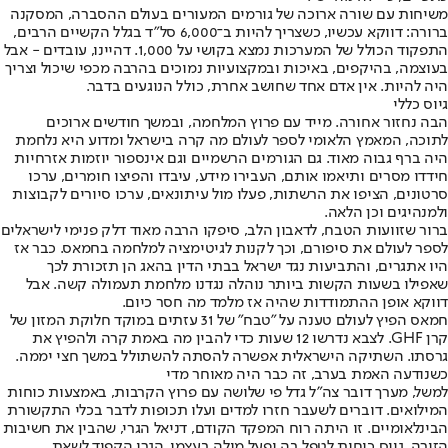
משיחות עם שורה ארוכה של גורמים המעורים בעולם ההסברה, המסקנה
ברורה: דווקא עכשיו, כשצריך להיות ב־6,000 סל"ד בגלל הקשיים הרבים,
התפקוד הכולל של המערכות נמצא בקושי על 1,000. דהיינו, עובדים - אבל
בעוצמה, בהיקפים, באיכות ובמקצועיות נמוכים בהרבה מכפי שיכול וצריך
היה להיות. אין אדם אחד שחושב אחרת, כולל הנוגעים בדבר.
גיוס כללי
הבה נחזור אחורה. מייד עם פרוץ המלחמה, ובמשך חודשים ארוכים
לתוכה, המאמץ הלאומי לספר לעולם מה קרה בישראל ומדוע היא נלחמת
היה ברף גבוה מאוד. גם הגורמים הרשמיים וגם אינספור יוזמות אזרחיות
חידדו מסרים ותיאמו אותם, העבירו מידע, עיבדו והפיצו חומרים, ערכו
סרטונים, הציפו את הרשתות, פעלו מול עיתונאים, ערכו סיורים לקבוצות
ולמנהיגים וכן הלאה.
ברור שזוועות הטבח, לדאבון הלב, סיפקו הרבה מאוד דלק פנימי לישראלים
לספר לעולם את סיפורם, וכך לקנות לגיטימציה למלחמה בחמאס. כבר אז
היו אתגרים, והתביעות נגד ישראל בבתי הדין בהאג הן תזכורת לכך
שאפילו בשעות הקשות ביותר נוהלה נגדנו מלחמת תעמולה קשה. אבל
דווקא אופן ההתמודדות שהיה אז מלמד מה חסר כיום.
חמאס הפיץ לעולם טענה על "טבח" של 31 עזתים במוקד חלוקת המזון של
קרן GHF. לצבא נדרשו 12 שעות כדי להבין מה באמת קרה ולהפיץ את
גרסתו. השתיקה הישראלית אפשרה להסתה להשתולל במשך חצי יממה.
כשנודעה האמת בערב, זה כבר היה מאוחר מדי
למשל, מערך דובר צה"ל גדל פי שלושה עם פרוץ הקרבות, באמצעות כוחות
המילואים. דוברים לשעבר חזרו למדים ועלו תכופות לדבר בכלי התקשורת
הבינלאומיים. זו היתה רוח המפקד הקודם, דניאל הגרי, שהבין את חשיבות
הזירה, גייס כוחות לטפל בה ופעל מולה בעצמו. הגרי הקפיד לשאת