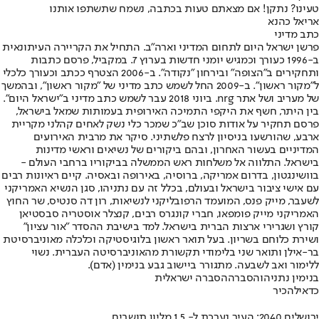
טעינו? נתקן! אם מצאתם טעות בכתבה, נשמח שתשתפו אותנו
אריאל כהנא
כתב מדיני
פרשן ישראל היום לתחום המדיני וארה"ב. התחיל את הקריירה העיתונאית
ב-1996 כעורך וכמגיש יומני חדשות בערוץ 7. במקביל, פרסם כתבות
ותחקירים ב"הצופה" ובירחון "נקודה". ב-2006 הצטרף ככתב וכעורך כלכלי
ל"מקור ראשון". ב-2009 החל לשמש כתב מדיני של "מקור ראשון", ובהמשך
של מעריב ושל אתר nrg. ביוני 2018 עבר לשמש כתב מדיני ב"ישראל היום".
בין היתר, חשף את היקפי התמיכה האירופית בעמותות שמאל בישראל,
פרסם תחקיר על אודות סוכן שב"כ שמכר כלי נשק לאחים קהלני מקריית
ארבע, שהורשעו בניסיון לרצח פלשתיני. סיקר את מרבית האירועים
המדיניים בעשור האחרון, ובהם ביקורים של נשיאים וראשי מדינות
בישראל. התלווה אל משלחות ראש הממשלה בביקוריו ברחבי העולם -
בוושינגטון, בדרום אמריקה, ברוסיה, באירופה ובאסיה. קיים ראיונות רבים
עם אישי ציבור בישראל ובעולם, בכלל זה עם נתניהו, סגן הנשיא האמריקני
לשעבר, מייק פנס, המועמד הרפובליקני לנשיאות, רון דה סנטיס, שר החוץ
האמריקני מייק פומפאו, חברי קונגרס רבים, קנצלר אוסטריה סבסטיאן
קורץ ושגרירי ארצות הברית בישראל. למד בישיבת ההסדר "אור עציון"
ושירת כלוחם בשריון. בעל תואר ראשון בלוגיסטיקה וכלכלה מאוניברסיטת
בר-אילן ותואר שני בלימודי תקשורת מהאוניברסיטה העברית. נשוי
ללימור ואב לשבעה. מתגורר ביישוב גבע בנימין (אדם).
בנימין נתניהו
הסברה
הסברה ישראלית
כדאי
להכיר
ירושלים 2040: העיר נערכת ל- 1.5 מליון תושבים