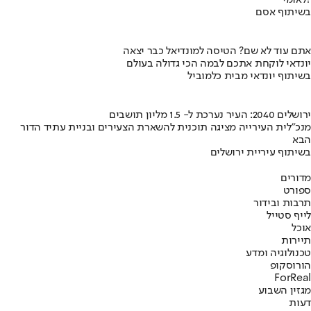
לאומי?
בשיתוף אסם
אתם עוד לא שם? הטיסה למונדיאל כבר יצאה
יונדאי לוקחת אתכם לבמה הכי גדולה בעולם
בשיתוף יונדאי מבית כלמוביל
ירושלים 2040: העיר נערכת ל- 1.5 מליון תושבים
מנכ"לית העירייה מציגה תוכנית להשארת הצעירים ובניית עתיד הדור
הבא
בשיתוף עיריית ירושלים
מדורים
ספורט
תרבות ובידור
לייף סטייל
אוכל
תיירות
טכנולוגיה ומדע
הורוסקופ
ForReal
מגזין השבוע
דעות