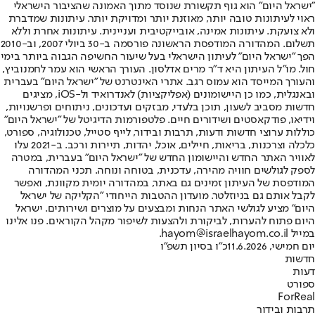
"ישראל היום" הוא גוף תקשורת שנוסד מתוך האמונה שהציבור הישראלי
ראוי לעיתונות טובה יותר, מאוזנת יותר ומדויקת יותר. עיתונות שמדברת
ולא צועקת. עיתונות אמינה, אובייקטיבית ועניינית. עיתונות אחרת וללא
תשלום. המהדורה המודפסת הראשונה פורסמה ב-30 ביולי 2007, וב-2010
הפך "ישראל היום" לעיתון הישראלי בעל שיעור החשיפה הגבוה ביותר בימי
חול. מו"ל העיתון היא ד"ר מרים אדלסון. העורך הראשי הוא עמר לחמנוביץ,
והעורך המייסד הוא עמוס רגב. אתרי האינטרנט של "ישראל היום" בעברית
ובאנגלית, כמו כן היישומונים (אפליקציות) לאנדרואיד ול-iOS, מציגים
חדשות מסביב לשעון, תוכן בלעדי, מבזקים ועדכונים, ניתוחים ופרשנויות,
וידיאו, פודקאסטים ושידורים חיים. פלטפורמות הדיגיטל של "ישראל היום"
כוללות ערוצי חדשות ודעות, תרבות ובידור, לייף סטייל, טכנולוגיה, ספורט,
כלכלה וצרכנות, בריאות, חיילים, אוכל, יהדות, תיירות ורכב. ב-2021 עלו
לאוויר האתר החדש והיישומון החדש של "ישראל היום" בעברית, במטרה
לספק לגולשים חוויה מהירה, עדכנית, בטוחה ונוחה. תכני המהדורה
המודפסת של העיתון זמינים גם באתר, במהדורה יומית מקוונת, ואפשר
לקבל אותם גם בניוזלטר. מועדון ההטבות הייחודי "הקליקה של ישראל
היום" מציע לגולשי האתר הנחות ומבצעים על מוצרים ושירותים. ישראל
היום פתוח להערות, לביקורת ולהצעות לשיפור מקהל הקוראים. פנו אלינו
במייל hayom@israelhayom.co.il.
יום חמישי, 11.6.2026
כ"ו בסיון תשפ"ו
חדשות
דעות
ספורט
ForReal
תרבות ובידור