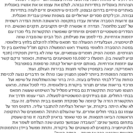
הצהרות באנגלית בתדירות גבוהה, לצלם את עצמו או את אנשיו באנגלית
באתרים פיזיים בדרום ובצפון, להכניס עיתונאים זרים לעזה בתדירות
גבוהה, וכן לקדם מסרים ישראליים גם בשפות שאינן עברית ואנגלית.
גם זרועות הסברה אחרות עבדו בתקופה הראשונה תחת הגדרה רשמית
של "מצב מלחמה". הגדרה זו אפשרה לגייס תקציבים, תקנים ואנשים. היו
הסדרים משפטיים דחופים ומיוחדים שאפשרו התקשרות בלי מכרז עם
יוזמות אזרחיות, כדי לממן את פעילותן. הכל הבינו שהסברה שווה
לגיטימציה, ושבלעדיה הפעולה נגד חמאס עלולה להיבלם בלחץ בינלאומי.
במטה ההסברה הלאומי במשרד ראש הממשלה הוקם חמ"ל שתיאם בין כל
הגורמים. המטה הפיק חומרים עצמאיים, אף שזה לא בדיוק תפקידו (תכף
נגיע לנעשה בו). הופעלו כ־10,000 משפיענים ברשתות, וכאמור נרקם קשר
עם יוזמות אזרחיות. באותם ימים ישראל קנתה פרסומת בסופרבול
האמריקני, יצאה בקמפיין שלטי חוצות בבירות העולם, ועוד.
הדוגמה המופתית ביותר לאופן המצוין שבו נוהלו אז הדברים נגעה לכניסת
כוחות צה"ל לבתי החולים בעזה. היה ברור שההשתלטות על שיפא ועל
מרכזי בריאות אחרים תגרור ביקורת בינלאומית. כדי לסכל אותה, מראש
הוצפו מערכות התקשורת גם במידע מפליל על השימוש שעשה חמאס
בבתי החולים, וגם בצידוקים המשפטיים לפעולה. הגרי עצמו תדרך את
התקשורת הזרה על קיומה של מִפקדת חמאס בבית החולים. זה עבד.
לא שלא היתה ביקורת, אך ישראל הצליחה להתגבר עליה. הדפוס חזר על
עצמו גם בבתי חולים אחרים, עד שהעולם התרגל. המאמצים של התקופה
הראשונה הביאו תוצאות. או כפי שאמר בראיון לכתבה זו גורם שעסק
בתחום במשך שנים: "העובדה שבמשך כמעט שנה הצלחנו לשמר את
הלגיטימציה בתנאים לא פשוטים של ביקורת, ותחת ממשל ביידן והתמונות