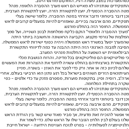
כשהמערכות במצב פעולה רגיל, הוואקום מורגש היטב.
התפקידים שנתניהו לא מאייש הם ראש מערך ההסברה הלאומי, מנהל
מטה ההסברה הכפוף לו, יועץ לתקשורת הזרה, יועץ לתקשורת הערבית,
וכן דובר ביטחוני ודובר אזרחי במטה ההסברה. כלומר שישה בעלי
תפקידים, מהם ארבעה בכירים, שאמורים להיות במעגלים קרובים לראש
הממשלה. החוסר הזה בהחלט מורגש.
"מערך ההסברה הלאומי" הוקם כלקח ממלחמת לבנון השנייה, ועל סמך
המלצות של גורמי מקצוע. הקביעה הראשונה והחשובה ביותר היתה
שהמערך יפעל במשרד ראש הממשלה ויהיה כפוף ישירות לראש הממשלה.
הסיבה למבנה הארגוני הזה היתה ההבנה עד כמה לדיווחי התקשורת
הבינלאומית יש השפעה על החלטות מנהיגי המערב.
כי פוליטיקאים הם פוליטיקאים בכל מדינה, והרוח הנושבת מכלי
התקשורת בארצותיהם בהחלט עשויה לדחוף את ההצהרות ואת המעשים
שלהם לכיוון כזה או אחר. ורק כדי לסבר את האוזן - בשגרה, מניין
העיתונאים הזרים השוהים בישראל בכל רגע נתון הוא הרביעי בעולם, אחרי
ארה"ב, רוסיה וסין. בתקופות סוערות, מספרם מזנק עד כדי אלפים - כפי
שקרה בתחילת המלחמה.
התפקידים שנתניהו לא מאייש הם ראש מערך ההסברה הלאומי, מנהל
מטה ההסברה הכפוף לו, יועץ לתקשורת הזרה, יועץ לתקשורת הערבית,
וכן דובר ביטחוני ודובר אזרחי במטה ההסברה. כלומר שישה בעלי
תפקידים, מהם ארבעה בכירים, שאמורים להיות במעגלים קרובים לראש
הממשלה. החוסר הזה בהחלט מורגש
אי אפשר להוכיח זאת מדעית, אך סביר מאוד שיש קשר בין הורדת הראש
שלנו בעולם לבין הלחץ הגובר שלו על הראש שלנו. כדי לשמר את
הלגיטימציה לפעולותיה - בפרט לנוכח העוינות הידועה - ישראל חייבת