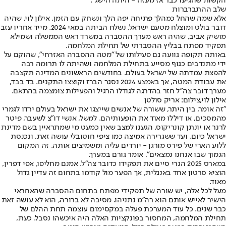
הקשות שהגיעו כבר אז מעזה - היתה הישג".
שלב ההתברברות
אלא שמה שהחל כמהלך פתיחה יפה הלך ונשחק עם הזמן. אילון לוי, שהיה
דובר בולט ומוצלח מטעם ישראל, נשלח הביתה במאי 2024. מייד אחריו עזב
מושיק אביב, שהיה ראש מערך ההסברה במשרד ראש הממשלה ושמילא
תפקיד מפתח בבליץ ההסברתי של תחילת המלחמה.
באותה תקופה גוועה גם פעילותו של "מטה ההסברה האזרחי", שהוקם על
ידי מתנדבים כגוף מסייע בתחילת המלחמה ושהיתה לו תרומה רבה
להפצת עמדתה של ישראל בעולם. בחודשים הראשונים המדינה תקצבה
את עבודת המטה, אך באמצע 2024 נסגר הברז וקוצצו התקנים. בד בבד,
מערך דובר צה"ל חזר בהדרגה לגודלו הרגיל והפעילות צומצמה בהתאם.
אילון לוי,צילום: אריק סולטן
"זה אומר, בין היתר, ששורה של אנשים שייצגו את ישראל בעולם ירדו לגמרי
מהמסכים, או דיללו מאוד את הופעותיהם. למשל, אנשי דו"צ לשעבר, פיטר
לרנר או יונתן קונריקוס. הגענו למצב שאין כמעט מי שמתראיין בשם מדינת
ישראל כיום. ועד ששגרירה אמיצה כמו ציפי חוטובלי עושה זאת, ונכנסת
ללוע הארי של פירס מורגן - יורדים עליה ומשמיצים אותה. זה המקום
הנמוך שבו אנחנו נמצאים", אומר גורם במערך.
במארס 2025 הגרי סיים את תפקידו כדובר צה"ל. אמנם מחליפו, אפי דפרין,
הוציא סרטון אחד באנגלית, אך הפער מול קודמו בתחום זה עדיין גדול
מאוד.
מעל לכל אלה, יש שורה של תפקידי מפתח בתחום ההסברה שהאחראי
הישיר לאייש אותם הוא רה"מ נתניהו. מסיבה לא ברורה, הוא לא עושה זאת
כבר שנים. כל עוד המערכת פעלה במקסימום עוצמה תחת ההלם של
תחילת המלחמה, המחסור בפונקציות האלה היה איכשהו נסבל. כעת,