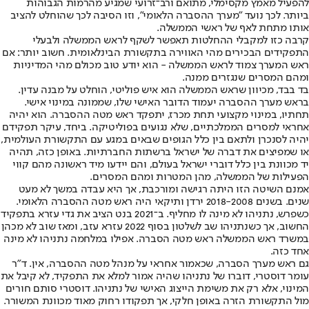
להפעיל מאמץ מקסימלי, מתואם ורב־זרועי שמגיע מהרמות הגבוהות
ביותר. לכך נועד "מערך ההסברה הלאומי", וזו הסיבה לכך שהוחלט להציב
אותו מתחת לאף של ראשי הממשלה.
קרבה כזו למקבלי ההחלטות תאפשר לשקף לראש הממשלה ולבעלי
התפקידים הבכירים מהי האווירה בתקשורת הבינלאומית. חשוב יותר: אם
ראש המערך צמוד לראש הממשלה - הוא יודע טוב מכולם מהי המדיניות
ומהם המסרים שנגזרים ממנה.
בד בבד, מכיוון שראש הממשלה הוא איש פוליטי, הוחלט על מבנה עדין.
בראש מערך ההסברה יעמוד הדובר האישי שלו, שממונה במינוי אישי.
תחתיו, במינוי מקצועי תחת מכרז, יתפקד ראש מטה ההסברה. הוא יהיה
אחראי למסרים הממלכתיים, שלא נגועים בפוליטיקה. ביחד, עיקר תפקידם
יהיה לסנכרן ולתאם בין כלל הגופים שבאים במגע עם התקשורת העולמית,
או שמפיצים את דברה של ישראל ברשתות החברתיות. באופן כזה, תהיה
יד מכוונת בין כלל דוברי ישראל בעולם, והם יידעו מיד ראשונה מהם קווי
הפעילות של הממשלה, מהן המטרות ומהם המסרים.
אמנם השיטה הזו היתה רגישה ומורכבת, אך היא עבדה במשך לא מעט
שנים. בשנים 2018-2008 ירדן ותיקאי היה ראש מטה ההסברה הלאומי.
כשפרש, נתניהו לא מינה לו מחליף. ב־2021 בנט הציב את גדי עזרא בתפקיד
החשוב, אך כשנתניהו שב לשלטון בסוף 2022 עזרא עזב, ומאז שוב לא מכהן
במשרד ראש הממשלה ראש מטה הסברה. אפילו במלחמה נתניהו לא מינה
אחד כזה.
גם ראש מערך הסברה, שכאמור אחראי על מנהל מטה ההסברה, אין. ד"ר
עומר דוסטרי, דוברו של נתניהו שהיה אמור למלא את התפקיד, לא קיבל את
המינוי, אלא רק את משימת הייצוג האישי של נתניהו. דוסטרי סותם חורים
מול התקשורת הזרה באופן חלקי, אך תפקודו רחוק מאוד מכוונת המשורר.