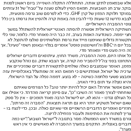
אלא שבמאמץ לתקן אותה, התחוללה התקלה השנייה: ביום ראשון לפנות
בוקר, ערב חג השבועות, חמאס הפיץ לעולם טענה על "טבח" של 31 עזתים
במוקד חלוקת המזון של קרן GHF. כדי לא לפרסם שוב גרסה מוטעית,
לצבא נדרשו 12 שעות כדי להבין מה באמת קרה ולהפיץ את גרסתו בין כלל
גופי ההסברה הישראליים.
השתיקה הישראלית אפשרה להסתה האנטי־ישראלית להשתולל במשך
חצי יממה. כשנודעה האמת בערב, זה כבר היה מאוחר מדי. כלומר, שני כלי
תקשורת גדולים שאימצו מייד את גרסת הפלשתינים נאלצו להתנצל. לא
בכל יום ה־BBC וה"וושינגטון פוסט" אומרים בגלוי ובאופן רשמי "טעינו", אך
זה היה מעט מדי ומאוחר מדי.
כל אותו היום, מטה ההסברה, משרד החוץ, עיתונאים ודוברים ישראלים
התחננו בפני צה"ל להסביר מה קורה, אך הצבא שתק. גם נוהל שנקבע
מזמן, האומר שבמצבים כאלה שולחים לתקשורת דוברים שמזכירים את
ערכיה של ישראל, ושמדגישים כי חמאס הוא זה שמתעלל באוכלוסיית עזה
ומבצע פשעי מלחמה כשיטה - לא בוצע. דממה נפלה על הצד הישראלי,
והיא נוצלה עד תום בידי האויב.
האם אפשר אחרת? האם יכול להיות יותר טוב? כל הגורמים שאיתם
שוחחתי לצורך מאמר זה השיבו "כן", עם סימן קריאה מהדהד. כי אפילו אם
כל העולם נגדנו - והוא לא, יש לישראל הרבה מאוד תומכים - אין כל ספק
שאם ישראל תשקיע יותר היא גם תראה תוצאות. "הסברה זה מרתון",
חוזרים ואומרים הדוברים הרשמיים ומי שאינם כאלה. ובכן, כדי לנצח בו -
צריך לפתוח את הסתימות ולעבור מזחילה לריצה.
גורם במשרד ראש הממשלה מסר בתגובה ל"ישראל השבוע":
"יש כמה
דוברים באנגלית. התקנים במערך ההסברה לא מאוישים כי אין ראש
מערך".