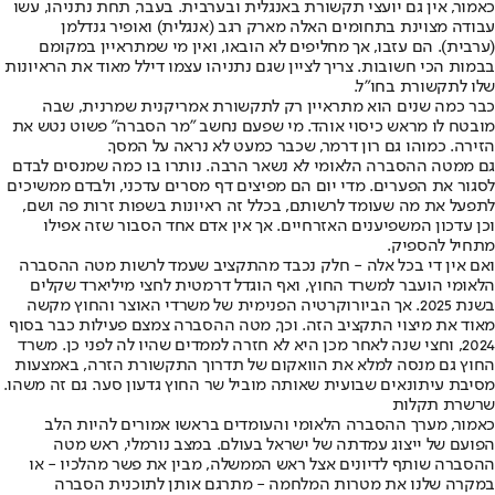
כאמור, אין גם יועצי תקשורת באנגלית ובערבית. בעבר, תחת נתניהו, עשו
עבודה מצוינת בתחומים האלה מארק רגב (אנגלית) ואופיר גנדלמן
(ערבית). הם עזבו, אך מחליפים לא הובאו, ואין מי שמתראיין במקומם
בבמות הכי חשובות. צריך לציין שגם נתניהו עצמו דילל מאוד את הראיונות
שלו לתקשורת בחו"ל.
כבר כמה שנים הוא מתראיין רק לתקשורת אמריקנית שמרנית, שבה
מובטח לו מראש כיסוי אוהד. מי שפעם נחשב "מר הסברה" פשוט נטש את
הזירה. כמוהו גם רון דרמר, שכבר כמעט לא נראה על המסך.
גם ממטה ההסברה הלאומי לא נשאר הרבה. נותרו בו כמה שמנסים לבדם
לסגור את הפערים. מדי יום הם מפיצים דף מסרים עדכני, ולבדם ממשיכים
לתפעל את מה שעומד לרשותם, בכלל זה ראיונות בשפות זרות פה ושם,
וכן עדכון המשפיענים האזרחיים. אך אין אדם אחד הסבור שזה אפילו
מתחיל להספיק.
ואם אין די בכל אלה - חלק נכבד מהתקציב שעמד לרשות מטה ההסברה
הלאומי הועבר למשרד החוץ, ואף הוגדל דרמטית לחצי מיליארד שקלים
בשנת 2025. אך הביורוקרטיה הפנימית של משרדי האוצר והחוץ מקשה
מאוד את מיצוי התקציב הזה. וכך, מטה ההסברה צמצם פעילות כבר בסוף
2024, וחצי שנה לאחר מכן היא לא חזרה לממדים שהיו לה לפני כן. משרד
החוץ גם מנסה למלא את הוואקום של תדרוך התקשורת הזרה, באמצעות
מסיבת עיתונאים שבועית שאותה מוביל שר החוץ גדעון סער. גם זה משהו.
שרשרת תקלות
כאמור, מערך ההסברה הלאומי והעומדים בראשו אמורים להיות הלב
הפועם של ייצוג עמדתה של ישראל בעולם. במצב נורמלי, ראש מטה
ההסברה שותף לדיונים אצל ראש הממשלה, מבין את פשר מהלכיו - או
במקרה שלנו את מטרות המלחמה - מתרגם אותן לתוכנית הסברה