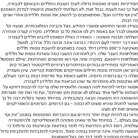
המדיניות הפגינו נאמנות גדולה לערך השבת החללים והבאתם לקבורה,
ועל כך נאה לשבח. ובכל זאת, לא הצלחתי להתאפק וניגשתי לבדוק האומנם
"אין אף מדינה ועם", שמתאמצים כך להשיב את גופות חלליהם אחרי שנים
כה רבות.
בעידן מנועי החיפוש ומאגרי המידע, גוגל והבינה המלאכותית, נעשה קל
ופשוט לברר אם באמת רק לנו אכפת כל כך מחללינו. סקירה קצרה ומהירה
העלתה תבונה פשוטה - האמירה כאילו המאמץ להביא חללים לקבורה
הוא דבר ייחודי לעם היהודי, כנראה אינה נכונה כלל. ארה"ב, למשל,
משקיעה כ־200 מיליון דולר בשנה במאמצים להשבת גופות חללים
ממלחמות העבר שלה. רק לאחרונה הושבו כמה עשרות גופות של חללים
ממלחמת וייטנאם. במקרה אחר, אף הוא מהשנים האחרונות, שילם הממשל
האמריקני במחירים גבוהים ובוויתורים רציניים לדיקטטור האכזר קים
ג׳ונג־און תמורת גופות חיילים אמריקנים ממלחמת קוריאה. עיון מעמיק
מגלה כי גם גרמניה ורוסיה, ולמען האמת עוד מדינות רבות ברחבי העולם,
לא שוקטות ולא מוותרות עד שהן מביאות את חלליהן לקבורה.
אפשר וכדאי לתהות למה הגאווה הלאומית שלנו צריכה להיבנות דווקא על
האתוס ש״לאף אחד בעולם לא אכפת חוץ מאיתנו״, את מי ואת מה משרתת
ההשוואה הזו והטענה הבאה בעקבותיה. במיוחד כאשר בקלות רבה כל כך
אפשר לראות שהיא פשוט לא נכונה - גם הרוסים, הגרמנים והאמריקנים
עושים זאת לא מעט.
כדאי גם להיות קצת יותר זהירים עם ההכרזות המוגזמות בסגנון "אין אף
עם בעולם...", במיוחד של מי שאינו מומחה לגיאופוליטיקה ולהיסטוריה
עולמית. רמת הידע הנדרשת כדי לומר בוודאות ובנחרצות כה גדולות כי
תופעה כלשהי אינה קיימת גבוהה מאוד, והסיכוי להתבדות ולהתבזות גדול
שבעתיים מהסיכוי לומר דבר מה בעל משמעות.