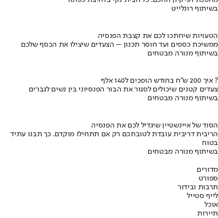
מהפכת הניקיון החכם: כל הבית נקי בלחיצת כפתור
בשיתוף רונלייט
הטעויות שיחתכו לכם את קצבת הפנסיה
ממשיכת כספים ועד חוסר תכנון – הצעדים שיצילו את הכסף שלכם
בשיתוף מנורה מבטחים
איך 200 ש"ח בחודש הופכים ל140 אלף ?
צעדים קטנים שיכולים לסגור את הבור הפנסיוני בין נשים לגברים
בשיתוף מנורה מבטחים
הסוד של איינשטיין שיגדיל לכם את הפנסיה
הריבית דריבית עובדת לטובתכם רק אם תתחילו מוקדם. כך תבנו עתיד
בטוח
בשיתוף מנורה מבטחים
מדורים
ספורט
תרבות ובידור
לייף סטייל
אוכל
תיירות