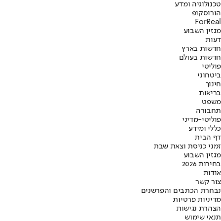
טכנולוגיה ומדע
הורוסקופ
ForReal
מגזין השבוע
דעות
חדשות בארץ
חדשות בעולם
פוליטי
ביטחוני
חינוך
בריאות
משפט
תחבורה
פוליטי-מדיני
כללי ומידע
דף הבית
זמני כניסת וצאת שבת
מגזין השבוע
בחירות 2026
אודות
צור קשר
נבחרת הכתבים והפרשנים
מדיניות פרטיות
הצהרת נגישות
תנאי שימוש