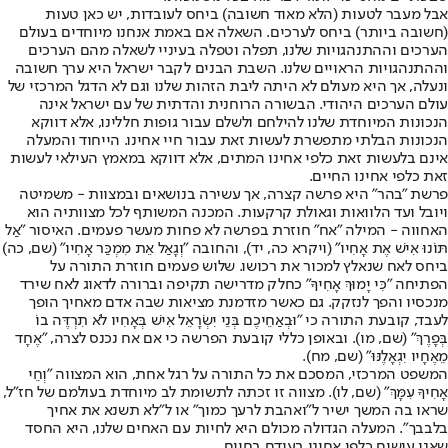
אבל מעבר לטעות (הלא מאוד חשובה) ביחס לעובדות, יש כאן טעות
(חשובה ביותר) ביחס לערכים. השאלה אם באמת אנחנו מיוחדים בעולם
הערכים וההתנהגויות שלנו, תפלה וטפלה בעיניי לשאלה מהם הערכים
וההתנהגויות הראויים שלנו. השבת הבנים לקבר ישראל היא ערך חשובה
ונעלה, אך היא מעולם לא היתה ליבת הזהות שלנו וגם לא הדגל המרכזי של
עולם הערכים היהודי. הבשורה הרוחנית והדתית של עם ישראל אינה
הנכונות המיוחדת שלנו להילחם ולשלם עבור גופות חללינו, אלא דווקא
הנכונות הבלתי מתפשרת לעשות זאת עבור חיי אחינו. הייחוד והמעלה
אינם בלעשות זאת כלפי אחינו המתים, אלא דווקא במאמץ העילאי לעשות
זאת כלפי אחינו החיים.
פרשת "בהר" היא פרשה קצרה, אך עשירה בנושאים ובמצוות - משמיטה
ויובל ועד הלוואות וגאולת קרקעות. המכנה המשותף לכל מצוותיה הוא
האחווה - המילה "אח" חוזרת בפרשה לא פחות מעשר פעמים. האיסור "אַל
תּוֹנוּ אִישׁ אֶת אָחִיו" (ויקרא כה, יד), והחובה "וְגָאַל אֵת מִמְכַּר אָחִיו" (שם, כה)
ביחס לאח שנאלץ למכור את רכושו. שלוש פעמים חוזרת התורה על
הפתיחה "כִּי יָמוּךְ אָחִיךָ" כחלק מדרישה תקיפה וברורה לדאוג לאח שירד
מנכסיו והפך לנזקק. גם כאשר מזדמנת מציאות שבה אדם מאחיך הופך
לעבד, קובעת התורה כי "וּבְאַחֵיכֶם בְּנֵי יִשְׂרָאֵל אִישׁ בְּאָחִיו לֹא תִרְדֶּה בוֹ
בְּפָרֶךְ" (שם, מו). ובאופן כללי קובעת הפרשה כי אם אח נכנס לצרה, "אֶחָד
מֵאֶחָיו יִגְאָלֶנּוּ" (שם, מח).
המשפט המרכזי, המסכם את כל התורה על רגל אחת, הוא המצווה "וְחֵי
אָחִיךָ עִמָּךְ" (שם, לו). מצווה זו זכתה לתשומת לב מיוחדת בעולמם של חז"ל,
שראו בה המשך ישיר ל"ואהבת לרעך כמוך" או ל"לא תשנא את אחיך
בלבבך". המעלה הגדולה מכולם היא לחיות עם האחים שלנו, היא החסד
שאנו עושים כלפי אחינו בעודם בחיים.