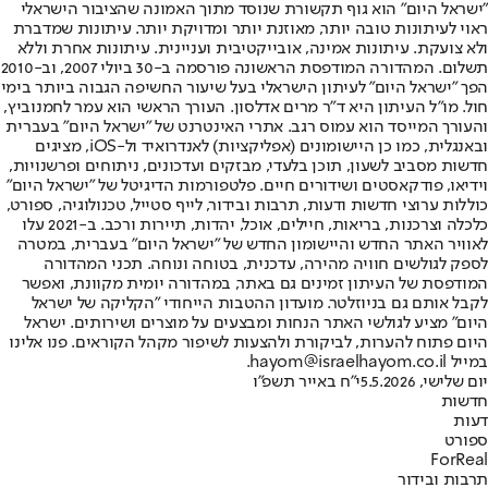
"ישראל היום" הוא גוף תקשורת שנוסד מתוך האמונה שהציבור הישראלי
ראוי לעיתונות טובה יותר, מאוזנת יותר ומדויקת יותר. עיתונות שמדברת
ולא צועקת. עיתונות אמינה, אובייקטיבית ועניינית. עיתונות אחרת וללא
תשלום. המהדורה המודפסת הראשונה פורסמה ב-30 ביולי 2007, וב-2010
הפך "ישראל היום" לעיתון הישראלי בעל שיעור החשיפה הגבוה ביותר בימי
חול. מו"ל העיתון היא ד"ר מרים אדלסון. העורך הראשי הוא עמר לחמנוביץ,
והעורך המייסד הוא עמוס רגב. אתרי האינטרנט של "ישראל היום" בעברית
ובאנגלית, כמו כן היישומונים (אפליקציות) לאנדרואיד ול-iOS, מציגים
חדשות מסביב לשעון, תוכן בלעדי, מבזקים ועדכונים, ניתוחים ופרשנויות,
וידיאו, פודקאסטים ושידורים חיים. פלטפורמות הדיגיטל של "ישראל היום"
כוללות ערוצי חדשות ודעות, תרבות ובידור, לייף סטייל, טכנולוגיה, ספורט,
כלכלה וצרכנות, בריאות, חיילים, אוכל, יהדות, תיירות ורכב. ב-2021 עלו
לאוויר האתר החדש והיישומון החדש של "ישראל היום" בעברית, במטרה
לספק לגולשים חוויה מהירה, עדכנית, בטוחה ונוחה. תכני המהדורה
המודפסת של העיתון זמינים גם באתר, במהדורה יומית מקוונת, ואפשר
לקבל אותם גם בניוזלטר. מועדון ההטבות הייחודי "הקליקה של ישראל
היום" מציע לגולשי האתר הנחות ומבצעים על מוצרים ושירותים. ישראל
היום פתוח להערות, לביקורת ולהצעות לשיפור מקהל הקוראים. פנו אלינו
במייל hayom@israelhayom.co.il.
יום שלישי, 5.5.2026
י"ח באייר תשפ"ו
חדשות
דעות
ספורט
ForReal
תרבות ובידור