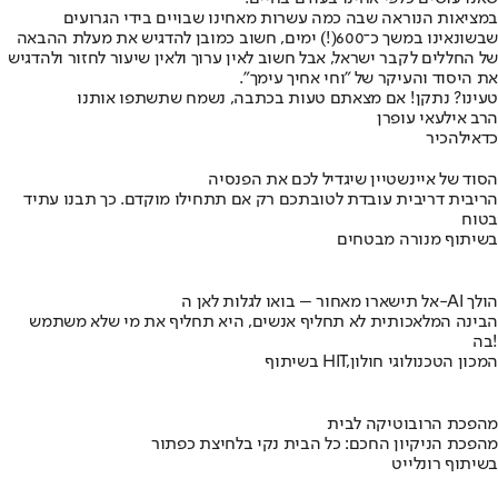
במציאות הנוראה שבה כמה עשרות מאחינו שבויים בידי הגרועים
שבשונאינו במשך כ־600(!) ימים, חשוב כמובן להדגיש את מעלת ההבאה
של החללים לקבר ישראל, אבל חשוב לאין ערוך ולאין שיעור לחזור ולהדגיש
את היסוד והעיקר של "וחי אחיך עימך".
טעינו? נתקן! אם מצאתם טעות בכתבה, נשמח שתשתפו אותנו
הרב אילעאי עופרן
כדאי
להכיר
הסוד של איינשטיין שיגדיל לכם את הפנסיה
הריבית דריבית עובדת לטובתכם רק אם תתחילו מוקדם. כך תבנו עתיד
בטוח
בשיתוף מנורה מבטחים
אל תישארו מאחור – בואו לגלות לאן ה-AI הולך
הבינה המלאכותית לא תחליף אנשים, היא תחליף את מי שלא משתמש
בה!
בשיתוף HIT,המכון הטכנולוגי חולון
מהפכת הרובוטיקה לבית
מהפכת הניקיון החכם: כל הבית נקי בלחיצת כפתור
בשיתוף רונלייט