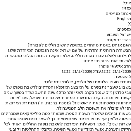
אוכל
מגזין
אנחנו מגייסים
English
X
מוספים
ישראל השבוע
בהר־בחוקותי
האם אנחנו באמת מיוחדים במאמץ להשיב חללים לקבורה?
הבשורה הרוחנית והדתית של עם ישראל אינה הנכונות המיוחדת שלנו
להילחם ולשלם עבור גופות חללינו, אלא דווקא הנכונות הבלתי מתפשרת
לעשות זאת עבור חיי אחינו
הרב אילעאי עופרן
21/5/2025, 15:32
,עודכן
21/5/2025, 15:32
0
השמעה
סגירת מעגל. הלווייתו של פלדמן, צילום: יוסי זליגר
בשבוע שעבר נתבשרנו על המבצע המופלא והמדהים להשבת גופתו של
צבי פלדמן ז"ל, שנפל בקרב לפני יותר מ־40 שנה ונחשב נעדר במשך שנים
קשות וארוכות. בקצב החדשות המחריד של מדינת ישראל, שבו "צרות
אחרונות משכחות את הראשונות" (מסכת ברכות, יג.) הכותרת המרגשת
הזו לא קיבלה את תשומת הלב המגיעה לה.
בשעות ובימים שלאחר השבת הגופה, שמעתי כמה פוליטיקאים שמכריזים
בגאווה ש״אין אף עם או מדינה שמתאמצים כך להשיב בנים שנפלו אחרי
עשרות שנים". ואכן, הפעילות הנמרצת להשבת גופות החללים ראויה לכל
חיזוק והערכה. אנשי המודיעין ואנשי השטח, מקבלי ההחלטות וקובעי