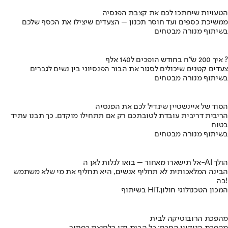
הטעויות שיחתכו לכם את קצבת הפנסיה
ממשיכת כספים ועד חוסר תכנון – הצעדים שיצילו את הכסף שלכם
בשיתוף מנורה מבטחים
איך 200 ש"ח בחודש הופכים ל140 אלף ?
צעדים קטנים שיכולים לסגור את הבור הפנסיוני בין נשים לגברים
בשיתוף מנורה מבטחים
הסוד של איינשטיין שיגדיל לכם את הפנסיה
הריבית דריבית עובדת לטובתכם רק אם תתחילו מוקדם. כך תבנו עתיד
בטוח
בשיתוף מנורה מבטחים
אל תישארו מאחור – בואו לגלות לאן ה-AI הולך
הבינה המלאכותית לא תחליף אנשים, היא תחליף את מי שלא משתמש
בה!
בשיתוף HIT,המכון הטכנולוגי חולון
מהפכת הרובוטיקה לבית