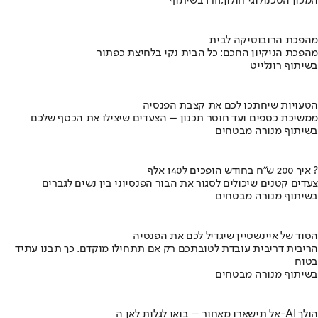
בשיתוף HIT,המכון הטכנולוגי חולון
מהפכת הרובוטיקה לבית
מהפכת הניקיון החכם: כל הבית נקי בלחיצת כפתור
בשיתוף רונלייט
הטעויות שיחתכו לכם את קצבת הפנסיה
ממשיכת כספים ועד חוסר תכנון – הצעדים שיצילו את הכסף שלכם
בשיתוף מנורה מבטחים
איך 200 ש"ח בחודש הופכים ל140 אלף ?
צעדים קטנים שיכולים לסגור את הבור הפנסיוני בין נשים לגברים
בשיתוף מנורה מבטחים
הסוד של איינשטיין שיגדיל לכם את הפנסיה
הריבית דריבית עובדת לטובתכם רק אם תתחילו מוקדם. כך תבנו עתיד
בטוח
בשיתוף מנורה מבטחים
אל תישארו מאחור – בואו לגלות לאן ה-AI הולך