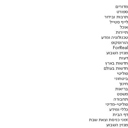
מדורים
ספורט
תרבות ובידור
לייף סטייל
אוכל
תיירות
טכנולוגיה ומדע
הורוסקופ
ForReal
מגזין השבוע
דעות
חדשות בארץ
חדשות בעולם
פוליטי
ביטחוני
חינוך
בריאות
משפט
תחבורה
פוליטי-מדיני
כללי ומידע
דף הבית
זמני כניסת וצאת שבת
מגזין השבוע