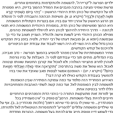
ילדים הפרעה ל"קריירה", להגשמה ולהתקדמות בתחומים אחרים.
פרשת שמיני מציגה בהרבה מובנים את המודל ההפוך בדיוק. היא מספרת
לנו על הקדשתו של כוהן הדת היהודי הראשון - "וַיְהִי בַּיּוֹם הַשְּׁמִינִי קָרָא
מֹשֶׁה לְאַהֲרֹן וּלְבָנָיו" (ויקרא ט, א). משימת הכהונה והעבודה לפני ה' מוטלת
מן הרגע הראשון על אהרן יחד עם בניו. אם בנצרות הקתולית המשפחה
היא ההפך ממשימתו של כוהן הדת, במסורת היהודית המשפחה היא תנאי
לכהונה - הדרך היחידה להיהפך לכוהן היא להיוולד למשפחת כוהנים,
ממילא הכוהן היהודי חייב לשאת אישה ולהוליד. העניין חשוב עד כדי כך
שבמשנה (יומא א, א) מובאת דעתו של רבי יהודה, ולפיה בזמן בית המקדש
כוהן גדול שלא היה נשוי לא היה רשאי לעבוד את עבודת יום הכיפורים
ולהיכנס אל קודש הקודשים.
מחיר המשפחתיות של אהרן ממהר להופיע בהמשך הפרשה - נדב ואביהו,
בניו הגדולים, מתים תוך כדי עבודתם לפני ה'. האבלות על בניו גורמת
לאהרן לחרוג מהציווי האלוהי, ולא לאכול את קורבן החטאת שאותו נצטווה
לאכול. הוא שואל את משה בהתרסה: "וַתִּקְרֶאנָה אֹתִי כָּאֵלֶּה וְאָכַלְתִּי חַטָּאת
הַיּוֹם?" (ויקרא י, יט) - האומנם אפשר לצפות מאב שאיבד את שני בניו
להמשיך בעבודת הקודש כאילו לא קרה דבר?
האירוע המחריד הזה מלמד עד כמה עמוקה הסתירה שבין הנאמנות
למשפחה לבין הנאמנות לאל, ועד כמה קשה לשתי האהבות והמחויבויות
הללו לדור בכפיפה אחת.
אך למרות זאת מתעקשת התורה כי כוהני הדת והמנהיגים הרוחניים
חייבים להיות בעלי משפחות. הרמב"ם פוסק כי "אין מעמידין בכל
הסנהדרין... מי שאין לו בנים כדי שיהא רחמן" (הלכות סנהדרין ב, ב). אף על
פי שילדים ומשפחה עלולים "להפריע" להתמסרות הטוטאלית לאל ולתורתו,
כדי לשמש דיין ופוסק חייב אדם להיות בעל משפחה. ההורות מחדדת