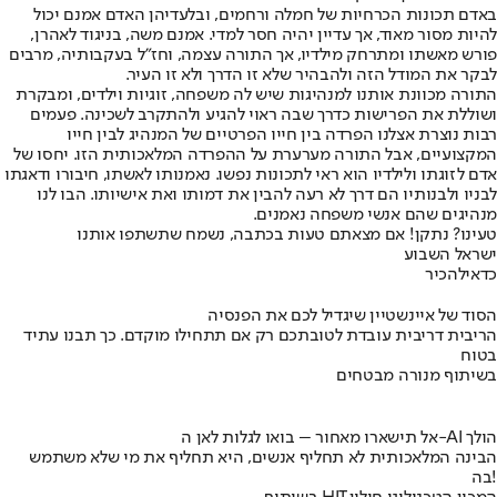
באדם תכונות הכרחיות של חמלה ורחמים, ובלעדיהן האדם אמנם יכול
להיות מסור מאוד, אך עדיין יהיה חסר למדי. אמנם משה, בניגוד לאהרן,
פורש מאשתו ומתרחק מילדיו, אך התורה עצמה, וחז"ל בעקבותיה, מרבים
לבקר את המודל הזה ולהבהיר שלא זו הדרך ולא זו העיר.
התורה מכוונת אותנו למנהיגות שיש לה משפחה, זוגיות וילדים, ומבקרת
ושוללת את הפרישות כדרך שבה ראוי להגיע ולהתקרב לשכינה. פעמים
רבות נוצרת אצלנו הפרדה בין חייו הפרטיים של המנהיג לבין חייו
המקצועיים, אבל התורה מערערת על ההפרדה המלאכותית הזו. יחסו של
אדם לזוגתו ולילדיו הוא ראי לתכונות נפשו. נאמנותו לאשתו, חיבורו ודאגתו
לבניו ולבנותיו הם דרך לא רעה להבין את דמותו ואת אישיותו. הבו לנו
מנהיגים שהם אנשי משפחה נאמנים.
טעינו? נתקן! אם מצאתם טעות בכתבה, נשמח שתשתפו אותנו
ישראל השבוע
כדאי
להכיר
הסוד של איינשטיין שיגדיל לכם את הפנסיה
הריבית דריבית עובדת לטובתכם רק אם תתחילו מוקדם. כך תבנו עתיד
בטוח
בשיתוף מנורה מבטחים
אל תישארו מאחור – בואו לגלות לאן ה-AI הולך
הבינה המלאכותית לא תחליף אנשים, היא תחליף את מי שלא משתמש
בה!