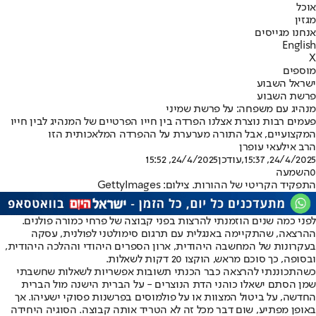
אוכל
מגזין
אנחנו מגייסים
English
X
מוספים
ישראל השבוע
פרשת השבוע
מנהיג עם משפחה: על פרשת שמיני
פעמים רבות נוצרת אצלנו הפרדה בין חייו הפרטיים של המנהיג לבין חייו
המקצועיים, אבל התורה מערערת על ההפרדה המלאכותית הזו
הרב אילעאי עופרן
24/4/2025, 15:37
,עודכן
24/4/2025, 15:52
0
השמעה
התפקיד הקריטי של ההורות. צילום: GettyImages
לפני כמה שנים הוזמנתי להרצות בפני קבוצה של פרחי כמורה פולנים.
ההרצאה, שהתקיימה באנגלית עם תרגום סימולטני לפולנית, עסקה
בעקרונות של המחשבה היהודית, ארון הספרים היהודי וההלכה היהודית,
ובסופה, כך סוכם מראש, הוקצו 20 דקות לשאלות.
כשהתכוננתי להרצאה כבר הכנתי תשובות אפשריות לשאלות שחשבתי
שמן הסתם ישאלו כוהני הדת הנוצרים - על הברית הישנה מול הברית
החדשה, על ביטול המצוות או על פולמוסים בפרשנות פסוקי ישעיהו. אך
באופן מפתיע, שום דבר מכל זה לא הטריד אותה קבוצה. הסוגיה היחידה