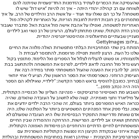
שהעסיקה את הכמרים לעתיד בהזדמנות החד־פעמית שניתנה להם
לשוחח עם רב קהילה יהודי היתה - איך זה להיות "איש דת" שיש לו
משפחה? על כך הם שאלו עוד ועוד - על אשת הרב והילדים של הרב, על איך
מתמרנים בין חובות דתיות לחובות הוריות, על האחריות לקהילה מול
האחריות למשפחה, ואפילו על אהבת אישה מול אהבת האל. מתברר שעבור
כוהן הדת הקתולי, שאינו מתחתן לעולם, הרעיון של רב נשוי ואב לילדים
מעניין שבעתיים מתיאולוגיה ומהיסטוריוגרפיה יהודית.
.,צילום: GettyImages
המתח בין שתי המחויבויות הבלתי מתפשרות האלה מלווה את החיים
שלנו כל העת. הרצון לחוות תפילה מרוממת, להתמסר לעבודת ה'
ולמצוותיו, או פשוט להצליח לצלול אל הספרים ואל הלימוד, מתנפץ בקול
רעש גדול מול החובה לדאוג לילדים, לפרנס את המשפחה ולהתחשב בבת
הזוג. קל להבין את הטענה שהעול המשפחתי סותר במידה רבה את
העיסוק הרוחני. כשפרסמתי את הספר הראשון שלי, הציע לי אחי יוחאי
(בחיוך, כמובן) להוסיף בראש הספר הקדשה: "לילדיי, שאילולא הם הספר
הזה היה נכתב מזמן..."
השבוע מת האפיפיור פרנציסקוס - מנהיגה העליון של הכנסייה הקתולית,
על מיליארד וחצי מאמיניה. קשה שלא לחשוב על העובדה שהאדם, שהיה
כנראה האיש המפורסם ביותר בעולם, זה שהכי הרבה ילדים יודעים את
שמו, ובלי ספק אחד המנהיגים המשפיעים ביותר על הפלנטה שלנו, היה
אדם שאחת מדרישות התפקיד הבסיסיות שלו היא העובדה שמעולם לא
התחתן ושאינו אב לילדים. הפרישות, ההרחקה וההפרדה שבין החיים
המשפחתיים לחיים הדתיים והרוחניים הן מיסודות האמונה הקתולית.
קצת אירוני שבנקודת הקיצון הזו נפגשת הקתוליות השמרנית עם
הפרוגרסיביות הקיצונית - שתיהן רואות במחויבות המשפחתית ובהולדת