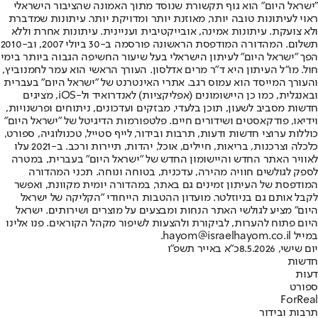
"ישראל היום" הוא גוף תקשורת שנוסד מתוך האמונה שהציבור הישראלי
ראוי לעיתונות טובה יותר, מאוזנת יותר ומדויקת יותר. עיתונות שמדברת
ולא צועקת. עיתונות אמינה, אובייקטיבית ועניינית. עיתונות אחרת וללא
תשלום. המהדורה המודפסת הראשונה פורסמה ב-30 ביולי 2007, וב-2010
הפך "ישראל היום" לעיתון הישראלי בעל שיעור החשיפה הגבוה ביותר בימי
חול. מו"ל העיתון היא ד"ר מרים אדלסון. העורך הראשי הוא עמר לחמנוביץ,
והעורך המייסד הוא עמוס רגב. אתרי האינטרנט של "ישראל היום" בעברית
ובאנגלית, כמו כן היישומונים (אפליקציות) לאנדרואיד ול-iOS, מציגים
חדשות מסביב לשעון, תוכן בלעדי, מבזקים ועדכונים, ניתוחים ופרשנויות,
וידיאו, פודקאסטים ושידורים חיים. פלטפורמות הדיגיטל של "ישראל היום"
כוללות ערוצי חדשות ודעות, תרבות ובידור, לייף סטייל, טכנולוגיה, ספורט,
כלכלה וצרכנות, בריאות, חיילים, אוכל, יהדות, תיירות ורכב. ב-2021 עלו
לאוויר האתר החדש והיישומון החדש של "ישראל היום" בעברית, במטרה
לספק לגולשים חוויה מהירה, עדכנית, בטוחה ונוחה. תכני המהדורה
המודפסת של העיתון זמינים גם באתר, במהדורה יומית מקוונת, ואפשר
לקבל אותם גם בניוזלטר. מועדון ההטבות הייחודי "הקליקה של ישראל
היום" מציע לגולשי האתר הנחות ומבצעים על מוצרים ושירותים. ישראל
היום פתוח להערות, לביקורת ולהצעות לשיפור מקהל הקוראים. פנו אלינו
במייל hayom@israelhayom.co.il.
יום שישי, 8.5.2026
כ"א באייר תשפ"ו
חדשות
דעות
ספורט
ForReal
תרבות ובידור