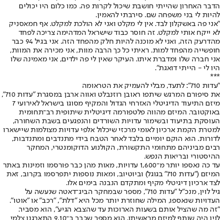
הדבר האחרון שהייתי חושבת שיכול לקרות פה. כמו כלום היו יכולים
להיות לי בני משפחה שם. סירבתי להאמין.
"אני פה באשקלון לבד. אין לי מקלט ואני לא הולכת למקלט. אף חמאסניק
לא ייקח אותי למקלט. זה חוסר כבוד שישראל המדהימה צריכה לפחד
מהדרעק הזה, ואני לא מוכנה להיות חלק מהפחד הזה. אני בגיל 94 כבר
חופשייה מהפחד למות. ראיתי כל כך הרבה מוות, אני מכירה את המוות,
אני חברה שלו ומדברת איתו. העיקר שאין לי פה ילדים, אני מאמינה שלו
היו לי - הייתי דואגת".
***
"עדות 710": לתעד, מבלי להעמיק את הטראומה
את סיפורם המרגש שיתפו ראובן רוזנבלט ואווה ארבן במסגרת "עדות 710",
מיזם התיעוד הדיגיטלי האזרחי הגדול והמקיף מסוגו בישראל לאירועי 7
באוקטובר. המיזם מהווה פלטפורמה דיגיטלית שיתופית רב־תחומית
העוסקת בתיעוד ובשימור עדויות השורדים והנפגעים בשבת השחורה,
למטרת הקמת ארכיון לאומי מרכזי שיכלול אלפי עדויות מצולמות שיישארו
לדורות. הוא הוקם יומיים בלבד לאחר הטבח בידי מתנדבים ומתנדבות,
רבים מביניהם מתחומי התקשורת, הקולנוע הדוקומנטרי, המחקר
ההיסטורי ובריאות הנפש.
עד כה נאספו יותר מ־1,600 עדויות, מאות מהן כבר פורסמו וזמינות באתר
המיזם ("עדות 710" בגוגל) וביוטיוב, ומאות נוספות יתפרסמו בקרוב, זאת
לצד ארכיון דיגיטלי מקיף ומתקדם הנבנה בימים אלו.
גיל לוין, מנכ"ל "עדות 710", מספר שבמחקר הביג־דאטה שנעשה על
העדויות שנאספו, המילה שחוזרת יותר מכל היא "דלת", "רכב" או "אוטו".
"זה מה שהציל אותם בשעות הארוכות עד שהצבא הגיע", הוא מסביר.
לוין היה שותף למיזם מראשיתו. הוא מספר שכבר ב־9.10 התארגנו צלמי