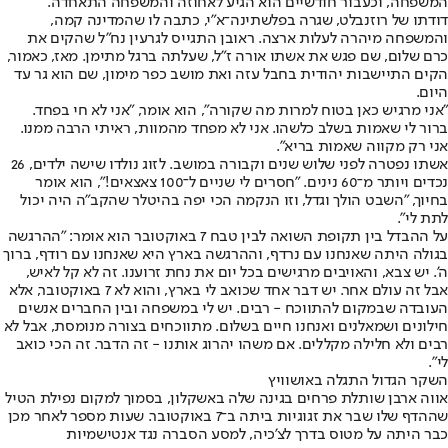
המשפחה, וכעבור חודשיים הוא הגיע לאחוזה והמשפחה התאחדה.
דודתו של רוזנבלט, שגרה בפלשתינה־א"י, כתבה לו שהמדינה קמה,
והמשפחה מיהרה לעלות ארצה. ראובן התגייס לגרעין נח"ל שהקים את
כרם שלום, שם פגש את אשתו אורה ז"ל, שעלתה ברגל מתימן. מאז, כאמור,
הקים התיישבות יהודית בחבל עזה ואת מושב כפר מימון, שם הוא גר עד
היום.
"אני מרגיש כאן בטוח למרות מה שקורה", הוא אומר, "אני לא חי בפחד.
ברור לי שאמות בשלב כלשהו. אני לא מפחד מהמוות, ראיתי הרבה ממנו.
אני רק מקווה שאמות בריא".
אשתו נפטרה לפני שלוש שנים וקבורה במושב. לזוג נולדו שישה ילדים, 26
נכדים ויותר מ־60 נינים. "חסרים לי שניים ל־100 צאצאים!", הוא אומר
בחיוך, "השבט הולך וגדל, וזו הנקמה הכי יפה בהיטלר שהקב"ה היה יכול
לתת לי".
על ההבדל בין תקופת השואה לבין טבח 7 באוקטובר הוא אומר: "ההרגשה
בגולה היתה שאנחנו עם נרדף, וההרגשה בארץ היא שאנחנו עם רודף, ברוך
ה'. יש צבא, והאויבים מרגישים בכל יום את נחת זרוענו. זה לא קל לאיש,
אבל זה עולם אחר. יש דבר אחד שכואב לי בארץ, והוא לא 7 באוקטובר, אלא
העובדה שבמקום להתווכח - רבים. יש לי במשפחה ובין החברים אנשים
חילונים ושמאלנים ואנחנו חיים בשלום. מתווכחים בצורה מנומסת, אבל לא
רבים ולא חלילה מקללים. אם משהו יהרוג אותנו - זה הדבר. זה הכי כואב
לי".
השקר הגדול התגלה באושוויץ
אווה ארבן שותלת פרחים בגינה שלה באשקלון, בסמוך למקום נפילת הטיל
שההדף שלו שבר את זגוגיות ביתה ב־7 באוקטובר. שעות מספר לאחר מכן
כבר היתה על מטוס בדרך לצ'כיה, למסע הסברה נגד אנטישמיות