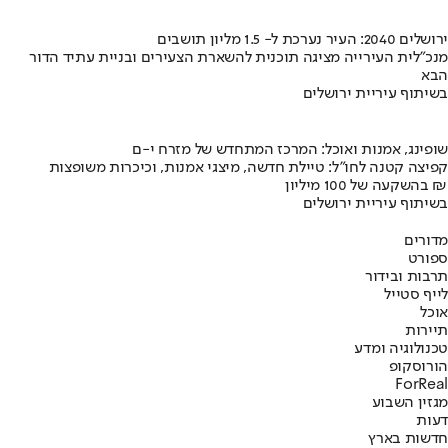
ירושלים 2040: העיר נערכת ל- 1.5 מליון תושבים
מנכ"לית העירייה מציגה תוכנית להשארת הצעירים ובניית עתיד הדור
הבא
בשיתוף עיריית ירושלים
שופינג, אמנות ואוכל: המרכז המתחדש של מזרח י-ם
קפיצה קטנה לחו"ל: טיילת חדשה, מיצגי אמנות, וכיכרות משופצות
בהשקעה של 100 מיליון ₪
בשיתוף עיריית ירושלים
מדורים
ספורט
תרבות ובידור
לייף סטייל
אוכל
תיירות
טכנולוגיה ומדע
הורוסקופ
ForReal
מגזין השבוע
דעות
חדשות בארץ