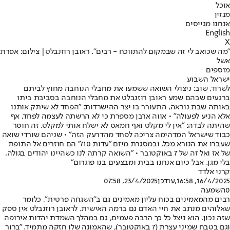
אוכל
מגזין
אנחנו מגייסים
English
X
"מה שכואב לי זה שבמקום להתווכח - רבים". ראובן רוזנבלט| צילום: אפרת
אשל
מוספים
ישראל השבוע
לשרוד, שוב: ניצולי השואה ששמעו את מחבלי הנוחבה מחוץ לביתם
ברגעים שבהם שמע ראובן רוזנבלט את מחבלי הנוחבה בסביבת ביתו
באותה שבת נוראה, התעורר בו יצר ההישרדות: "הפחד לא שיתק אותנו
אלא הניע לפעולה" • אווה ארבן מספרת כי לא הרשתה לעצמה לפחד, אף
שהיתה לבדה: "אין לי מקלט ואף חמאס לא ישלח אותי למקלט. זה חוסר
כבוד שישראל המדהימה צריכה לפחד מהדרעק הזה" • שניהם שורדי שואה
שעברו את הנורא מכל, ובמסגרת מיזם "עדות 710" הם חוזרים אל התופת
של אז ואל זה של 7 באוקטובר • "השואה קרתה לנו כשהיינו יהודים בגולה,
בלי מגן. אבל כיום אנחנו בבית ומבצעים בנו פוגרום"
קרני אלדד
16/4/2025, 16:58
,עודכן
23/4/2025, 07:58
0
השמעה
רבים מהמאמינים בכוח עליון מאמינים גם ב"השגחה פרטית", כלומר
שאלוהים מנתב את חיי האדם גם ברמה האישית. לראובן רוזנבלט אין ספק
שזה נכון. הוא ניצל כל כך הרבה פעמים, גם במהלך השמדת יהדות אירופה
וגם בטבח שמיני עצרת (7 באוקטובר), שהאמונה שלו חזקה מתמיד. "ברור