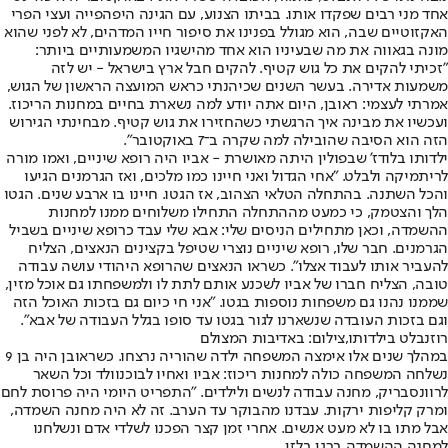
אחד מני רבים שפקדו אותו. בביתו הצנוע, עם הגינה היפהפייה ועצי הפרי
האקזוטיים שבה, הוא מגולל בפנינו את סיפור חייו המדהים, לא לפני שהוא
מונה בגאווה את מה שבעיניו הוא אחד מהישגיו המשמעותיים ביותר:
"זכיתי להקים את כל גוש קטיף. להקים חבל ארץ בישראל - יש לזה
משמעות אדירה. בעשר השנים שכיהנתי כראש המועצה הראשון של הגוש,
אמרתי לעצמי: ראובן, היום אתה יודע למה נשארת בחיים במחנות הריכוז.
ועכשיו את מבינה איך הרגשתי כשהחזירו את גוש קטיף. מבחינתי הגירוש
הזה הוא הסיבה שהובילה למה שקרה ב־7 באוקטובר".
ילדותו בלודז' שבפולין היתה מאושרת - אביו היה רופא שיניים, ואמו מורה
לריתמיקה ולבלט. "אחי הגדול ואני חיינו כמו מלכים, ואז הגרמנים הגיעו
והכל השתנה. בהתחלה הטלאי הצהוב, אז הגטו. חיינו בו ארבע שנים. הגטו
הלך והצטמק, כי כמעט מההתחלה התחילו משלוחים ממנו למחנות
ההשמדה, וכאן מתחילים הניסים שלי: אבא שלי עבד כרופא שיניים בשביל
הגרמנים. חבר שלו, רופא שיניים נוצרי שטיפל בקצינים הנאצים, הצליח
להעביר אותו לעבוד אצלו". כשראו הנאצים שהרופא היהודי עושה עבודה
טובה, הצליח חברו של אביו לשכנע אותם לתת לו ולמשפחתו גם אוכל מזין,
שממנו נהנו גם משפחות נוספות בגטו. "אני חי כיום גם בזכות האוכל הזה
וגם בזכות העובדה שנשארנו לגור בגטו עד סופו בגלל העבודה של אבא".
רוזנבלט בילדותו,צילום: באדיבות המצולם
במהלך שנים אלו אימצה המשפחה ילדה שהוריה נרצחו. כשראובן היה בן 9
נשלחה המשפחה כולה למחנות ריכוז: אביו ואחיו לבוכנוולד וכל השאר
לרוונסבריק, מחנה עבודה לנשים ולילדים. "התפריט היומי היה פרוסת לחם
ומרק קליפות ירקות. עבדנו מהבוקר עד הערב. זה לא היה מחנה השמדה,
אבל מתו בו לא מעט אנשים. אחרי זמן קצר הפכנו לשלדי אדם ונשלחנו
למחנה ההשמדה ברגן בלזן.