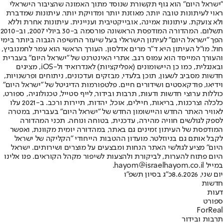
"ישראל היום" הוא גוף תקשורת שנוסד מתוך האמונה שהציבור הישראלי
ראוי לעיתונות טובה יותר, מאוזנת יותר ומדויקת יותר. עיתונות שמדברת
ולא צועקת. עיתונות אמינה, אובייקטיבית ועניינית. עיתונות אחרת וללא
תשלום. המהדורה המודפסת הראשונה פורסמה ב-30 ביולי 2007, וב-2010
הפך "ישראל היום" לעיתון הישראלי בעל שיעור החשיפה הגבוה ביותר בימי
חול. מו"ל העיתון היא ד"ר מרים אדלסון. העורך הראשי הוא עמר לחמנוביץ,
והעורך המייסד הוא עמוס רגב. אתרי האינטרנט של "ישראל היום" בעברית
ובאנגלית, כמו כן היישומונים (אפליקציות) לאנדרואיד ול-iOS, מציגים
חדשות מסביב לשעון, תוכן בלעדי, מבזקים ועדכונים, ניתוחים ופרשנויות,
וידיאו, פודקאסטים ושידורים חיים. פלטפורמות הדיגיטל של "ישראל היום"
כוללות ערוצי חדשות ודעות, תרבות ובידור, לייף סטייל, טכנולוגיה, ספורט,
כלכלה וצרכנות, בריאות, חיילים, אוכל, יהדות, תיירות ורכב. ב-2021 עלו
לאוויר האתר החדש והיישומון החדש של "ישראל היום" בעברית, במטרה
לספק לגולשים חוויה מהירה, עדכנית, בטוחה ונוחה. תכני המהדורה
המודפסת של העיתון זמינים גם באתר, במהדורה יומית מקוונת, ואפשר
לקבל אותם גם בניוזלטר. מועדון ההטבות הייחודי "הקליקה של ישראל
היום" מציע לגולשי האתר הנחות ומבצעים על מוצרים ושירותים. ישראל
היום פתוח להערות, לביקורת ולהצעות לשיפור מקהל הקוראים. פנו אלינו
במייל hayom@israelhayom.co.il.
יום שני, 8.6.2026
כ"ג בסיון תשפ"ו
חדשות
דעות
ספורט
ForReal
תרבות ובידור