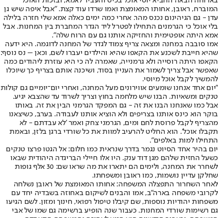
בארוחה הבאה החביא יוסי אוכל בכיס והעביר לאמא, ובזכות האוכל
המוברח, ראובן, אחותו המאומצת ואמו שרדו עוד קצת. "אבל איפה שיש גן
עדן - גם הגיהינום נכנס מהר. אחרי כמה ימים כאלה אמא שלי חזרה בלילה
בלי אוכל כי הגרמנים התחילו לפטרל ליד הגדר המחברת בין המחנות. אבל
אמא היתה אופטימית והחזיקה אותנו גם עם הרוח שלה".
אמו סובבה במחנה ומצאה צריף צמוד לגדר של המחנה לדוגמה. היא ידעה
שהיא חייבת לשכנע את הקאפו שהיא והילדים יעברו לשם, וכאן – נס נוסף:
הקאפו היתה רוסייה ולא גרמנייה, שאמרה לה כי היא עוזרת ליהודים כמה
שאפשר אבל צריך לשמור את העניין בסוד, ושיכנה אותם בצריף כך שיוכלו
להמשיך לקבל אוכל מיוסי.
"יום אחד אנחנו שומעים אווירונים מעל המחנה, ואחרי יום־יומיים גם קולות
טנקים ומשאיות. הבנו שיש מלחמה בחוץ וצריך לשרוד עד שהצבא יגיע.
אבל כמו שאנחנו הבנו את זה - גם המפקד הגרמני הבין את זה. באותו
בוקר הוא כינס אותנו בצריפים ולא הוציא אותנו לעבודה. בערב, כשיצאנו
מהצריף לקבל פרוסת לחם ומים, הגרמני צחק ואמר 'לא עבדתם - לא
תקבלו אוכל'. הוא החליט להרעיב למוות את כל שורדי ברגן בלזן, ובאמת
התחילו למות באלפים".
יום בהיר אחד הסיוט נגמר בדרך שנראית כמו חלום: אל הגטו פרצו טנקים
כשעל החזית שלהם מגן דוד ענק. היו אלו חיילי הבריגדה היהודית שבאו
לשחרר את המחנה, ולימים הם יתארו את מה שראו שם: 30 אלף גופות
שחלקן עדיין נושמות, כמו ראובן ומשפחתו.
לאחר השחרור התפצלה המשפחה: אחותו המאומצת של ראובן נשלחה
לקרובי משפחה בארה"ב, אמו והבנים לשיקום באחוזה בשבדיה יחד עם
משפחות יהודיות נוספות, שם קיבלו טיפול רפואי, חינוך ומזון. לשם הגיעו
גם רשימות שורדי המחנות. כעבור שנה הופיע ברשימה גם שמו של אבי