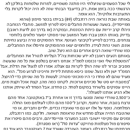
לי שכל הפעמים שניצלתי היו מתנה משמיים, למרות שלפחות בחלקן לא
הרגשתי ככה בזמן אמת, רק בדיעבד הבנתי שזה לא היה יכול לקרות בלי
התערבות אלוקית", הוא אומר.
באותה שבת נוראה היה רוזנבלט (89) בביתו בכפר מימון (שהוא
ממייסדיו), בשעה שעשרות מחבלים ניסו לפרוץ למושב. מחבלי הנוחבה
ניהלו קרב יריות עם כיתת הכוננות, ובמקרה (או בדרך נס, לדעת ראובן)
בדיוק באותו הזמן עברו מעל המושב שני מסוקי יסעור מלאים בלוחמי
צנחנים, בדרכם לסייע לקיבוצי העוטף. אחד המסוקים נורה וביצע נחיתת
אונס, השני נחת לצידו, הלוחמים יצאו מהמסוקים וחיסלו את המחבלים.
כמו שורדי שואה רבים אחרים גם הוא ניצל, שוב.
באותם רגעים ראובן לא ידע שכוחות צה"ל הצליחו לנטרל את המחבלים.
"המטפלת שלי ואני נכנסנו לממ"ד. אנחנו רואים בטלפון את כל מה שנעשה
מסביב וברור לנו שזה הולך לקרות גם אצלנו. אמרו לנו לנעול את הדלת, אבל
הממ"ד ישן ולא ננעל. שמנו כיסא מתחת לידית וחיכינו לגרוע מכל". הוא
מעיד שהם לא פחדו כי היו מוכווני מטרה: לעשות כל מה שניתן כדי להינצל.
"במטבח יש סט של סכינים ארוכות. לקחנו כמה מהן, קצת אוכל וקצת מים,
היינו עסוקים בלשרוד במקום לפחד. כן פחדנו, אבל הפחד לא שיתק אותנו
אלא הניע אותנו לפעולה".
כ־2,500 שורדי שואה נפגעו בדרך זו או אחרת ב־7 באוקטובר. אחד מהם
נרצח בטבח, אחר נחטף, וקרוב ל־100 מהם הלכו לעולמם מאז החלה
המלחמה. נוסף על אלו יש גם מי שאיבדו נכדים, ילדים וחברים, או מי
שהטבח החיה אצלם מחדש את טראומת השואה. חלקם, כמו רוזנבלט,
נמנים עם מקימי יישובי הנגב המערבי ומייסדיהם, ורבים מהם סיפרו את
סיפורם מול מצלמות פרויקט "עדות 710" (ראו מסגרת).
מבחינתו של רוזנבלט, כאמור, העובדה ששרד את 7 באוקטובר היא עוד נס