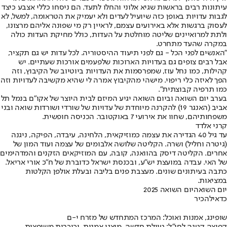
עיתונות רבים בראשות שגיא אלוני והחלו לתעד. הם ניסחו כללי אצבע כיצד
לגבות עדויות באופן כזה שיועיל לעדים ולא יעמיק את הטראומה, למשל, לא
לעסוק ברגשות אלא באירועים עצמם, לראיין רק מי שפונה אליהם מרצונו,
ולתת למרואיינים שליטה מוחלטת על העדות, כולל מחיקת העדות כולה
במקרה שהעד מתחרט.
"האנשים לפני הכל - גם לפני תיעוד ההיסטוריה. לכל עדות יש גם תקציר,
אבל רבים צופים גם בעדויות הארוכות שלפעמים אורכות שעתיים. יש
קהילות, כמו נחל עוז, שמפרסמות את העדויות ביוטיוב של הקיבוץ, וזה
הפך לאיזה כלי ריפוי. מישהי מהקיבוץ אמרה לי שהיא מקשיבה לעדויות וזה
כמו תרפיה קבוצתית".
בערב יום השואה וביום השואה יגיע המיזם לבית היוצר של אקו"ם בנמל תל
אביב (האנגר 19) להקרנה מיוחדת של עדויות של שורדי ושורדות שואה ובני
משפחותיהם, שחוו את אירועי 7 באוקטובר. הכניסה חופשית.
קרני אלדד
עד גיל 40 הגדירה את עצמה כמוזיקאית, הלחינה, עיבדה, הפיקה, ניגנה
(גיטרה וחליל) ושרה. הקליטה שלושה אלבומים של עצמה ועוד המון של
אחרים. הקליטה דיסק בהוואנה, קובה, עם המוזיקאים הזקנים והמדהימים
של האי. עבדה במועצת יש"ע, ובכנסת ישראל כדוברת של ח"כ אורי אריאל.
כתבה בעיתונים שונים. מעצבת פנים בליבה ובעלת אולפן הקלטות
במציאות.
יום השואה
יום השואה 2025
כדאי
להכיר
שופינג, אמנות ואוכל: המרכז המתחדש של מזרח י-ם