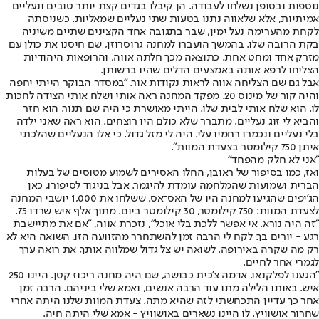
נוספות ובסופן נשלחו לעבודה. הן קיבלו בגדים קצת יותר טובים ונעליים
אמיתיות, אלא שלאווה נתנו בטעות שתי נעליים שמאליות. כשניסתה
לקחת מהערימה נעל ימין, שבר בתגובה אחד הקצינים שתיים משיניה
בקת הרובה שלו. בהמשך הועברו למחנה גרוסרוזן, שם חיסנו את כולן עם
מזרק אחד ומחט אחת. כתוצאה מכך חלתה אווה, והרופאות היהודיות
הצליחו לרפא אותה באמצעים הדלים שהיו ברשותן.
אבל גם שם הצליחה אווה לראות נקודות אור. "במסדר הבוקר הייתי יחפה
והיה קור של מינוס 20. מפקד המחנה ראה אותי ושלח אותי הצידה לחכות
לו. הוא שלח אותי לבית שלו. הייתי מאושרת כי היה שם תנור. הוא חזר
והביא לי זוג נעליים. מתברר שלא כולם היו רוצחים. הוא ראה שאני ילדה
בלי נעליים ונכמרו רחמיו עלי. היה לי מזל גדול, כי אלו הנעליים שהלכתי
איתן 750 קילומטר בצעדת המוות".
"אני לא חלק מהפחד"
ואז, כמו בסיפור של ראובן, החלו האסירים לשמוע מטוסים של בעלות
הברית ושמועות שהמלחמה עומדת להיגמר. אבל בניגוד לסיפורו, כאן
הג'יפים שהגיעו למחנה היו של האס־אס, ששלחו את 1,000 יושבי המחנה
לצעדת המוות: 750 קילומטר, 30 קילומטר ביום. מתוך אלף איש שרדו 75.
"זה היה נורא. אי אפשר ללכת בלי אוכל", נזכרת אווה, "אם את מתיישבת
רגע - יורים בך. לקח לי הרבה זמן להשתחרר מהזוועה הזו. השואה היא לא
רק מה שקרה באירופה. לשואה יש צל גדול שמלווה אותך, את רואה ערך
לגמרי אחר לחיים.
"הגענו לפלקנאו, אדמה צ'כית כבושה, שם היה מחנה ריכוז קטן. היינו 250
איש. באותו הלילה מתו עוד הרבה אנשים, ואמא שלי ביניהם. הרבה זמן
אחר כך עדיין התכחשתי לזה שהיא מתה. צעדת המוות שלנו היתה אחרי
שחרור אושוויץ. לו היינו נשארים באושוויץ - אמא שלי היתה חיה.