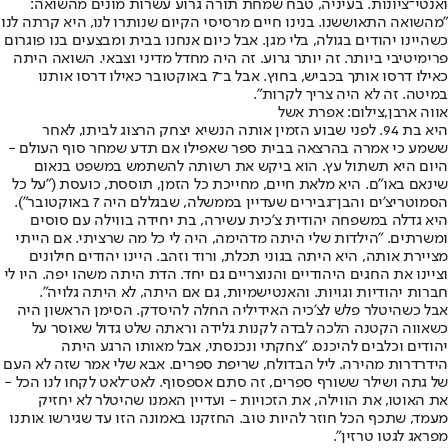
ואנטי־ציונות. בעיניה, טבח שמחת תורה גרוע עשרות מונים מהשואה:
"מהשואה התאוששנו. בנינו חיים מרסיסי הקיום שנותרו לנו, היא קרתה לנו
כשהיינו יהודים בגולה, בלי מגן. אבל כיום אנחנו בבית ומבצעים בנו פוגרום
פרימיטיבי ביותר. זה יותר גרוע. זה היה מחדל מדיני וצבאי. השואה היתה
כאילו דרסו אותך בכביש, בחוץ. אבל ב־7 באוקטובר כאילו דרסו אותנו
במיטה. זה לא היה צריך לקרות".
אווה ארבן,צילום: אפרת אשל
היא בת 94. לפני שבוע הזמין אותה הנשיא יצחק הרצוג לביתו, לאחר
ששמע כי אמרה בהרצאה בבית ספר שאפילו אם תדע שמחר סוף העולם -
היום היא תשתול עץ. הוא ביקש את רשותה להשתמש במשפט בנאום
שינאם באו"ם. היא מלאת חיים, מחייכת כל הזמן, תוססת, כועסת ("על כל
הסמוטריצ'ים והבן־גבירים שעדיין בממשלה, שבגללם היה 7 באוקטובר").
היא גדלה במשפחה יהודית צ'כית עשירה, בת יחידה בווילה עם סוסים
ומשרתים. "הילדות שלי היתה מדהימה, היה לי כל מה שרציתי. אם הייתי
מציירת אותה, היא היתה בגוני תכלת, ורוד וזהב. היינו יהודים חילונים
וציינו את החגים היהודיים והנוצריים גם יחד. הדת היתה משהו יפה. היו לי
חברות יהודיות וגויות. והאנטישמיות, גם אם היתה, לא היתה גלויה".
אבל כשהיטלר פלש לצ'כיה האידיליה החלה להיסדק. הסימן הראשון היה
כשאווה הקטנה הלכה לבדה לקנות גלידה וראתה שלט גדול שאוסר על
יהודים וכלבים להיכנס. "צחקתי ונכנסתי, אבל מאותו הרגע היתה
הידרדרות מהירה. ליל הבדולח, שריפת ספרים. אבא שלי אמר שזה לא העם
של גתה ושילר ששורף ספרים, זה סתם אספסוף. לאט־לאט לקחו לנו הכל -
את האוטו, את הווילה, את הזכויות - ועדיין האמנו שהיטלר לא יחזיק
מעמד, שתכף הכל חוזר להיות טוב. החזקנו באמונה הזו עד שגירשו אותנו
מפראג לגטו טרזין".