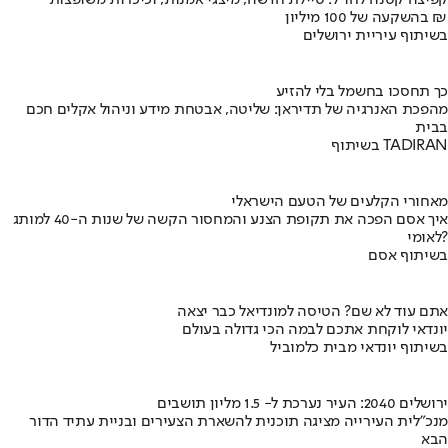
קפיצה קטנה לחו"ל: טיילת חדשה, מיצגי אמנות, וכיכרות משופצות
בהשקעה של 100 מיליון ₪
בשיתוף עיריית ירושלים
כך תחסכו בחשמל בלי להזיע
מהפכת האנרגיה של תדיראן: שליטה, אבטחת מידע וניהול אקלים חכם
בבית
בשיתוף TADIRAN
מאחורי הקלעים של הטעם הישראלי
איך אסם הפכה את תקופת הצנע והמחסור הקשה של שנות ה-40 למותג
לאומי?
בשיתוף אסם
אתם עוד לא שם? הטיסה למונדיאל כבר יצאה
יונדאי לוקחת אתכם לבמה הכי גדולה בעולם
בשיתוף יונדאי מבית כלמוביל
ירושלים 2040: העיר נערכת ל- 1.5 מליון תושבים
מנכ"לית העירייה מציגה תוכנית להשארת הצעירים ובניית עתיד הדור
הבא