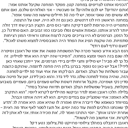
"הכניסו אותנו לצריפים במחנה קטן. מפקד המחנה שקיבל אותנו אמר:
'אתם יהודים? יש לכם אלוהים? אז מעכשיו - אני האלוהים שלכם, ואם אתם
לא עושים מה שאני אומר, יש לי פה 30 חיילים שיעשו מה שאני אומר'.
במחנה הראשון היו לנו דרגשים, כאן גם זה לא היה, ישנו על הרצפה.
התפריט היה פרוסת לחם דקיקה וחצי כוס מים. הקצין הבין שזו דרך זולה
יותר להרוג אותנו, ובאמת אנשים נפלו סביבנו כמו זבובים. האם פחדנו? כן,
כל הזמן. הגרמנים לא היו צריכים סיבה לרצוח אותנו וראיתי המון רציחות
סתמיות. מה שקצת הפיג את הפחד היה האובססיה למצוא משהו לאכול".
"מעם נרדף לעם רודף"
הנס הבא אירע כאשר מכרה של המשפחה פגשה את אמו של ראובן וסיפרה
לה שגם בנה השני נמצא במחנה. "הסיכוי שזה יקרה הוא אחד למיליון. זה
כל כך לא סביר! יש מיליון וחצי ילדים בידי הגרמנים, איך ייתכן שאחי כאן
לידי?! אבל יש כאן נס נוסף: בברגן בלזן היה מחנה לדוגמה, שהוקם כהצגה
עבור משלחת של הצלב האדום. הם לקחו את אחי ועוד 50 ילדים למחנה
הזה, שהיה צמוד למחנה שלנו, גדר ליד גדר. והוא כאן לידנו, ישן על מיטה עם
סדין נקי ושמיכה, מקבל ארוחות דשנות שלוש פעמים ביום, פעמיים בשבוע
מקלחת, בשביל שמשלחת הצלב האדום תדווח שהכל בסדר".
בלילה הלכו ראובן ואמו לגדר וביקשו מהילדים לקרוא ליוסי. "הוא התקרב
ולא האמנו: אחי שמנצ'יק עם בגדים נקיים. הוא לא זיהה אותנו ונבהל,
במיוחד כשאמא שלי דיברה איתו ואמרה לו שהיא אמו. היא אמרה לו: 'תדע
לך שאנחנו הולכים למות עוד כמה ימים. אל תעז לספר לאף אחד מה ראית -
אחרת יהרגו אותך'. יוסי התרגז ואמר לה, 'את מכירה אותי, אני לא אתן לזה
לקרות. אני אחשוב מה לעשות'".
ראובן רוזנבלט במהלך צילומי פרויקט 710,צילום: נטע דקל