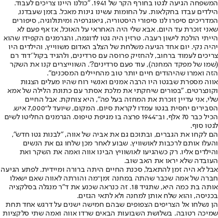
המשפחה הגיעה לגטו בחורף הקר של 1941. "כולנו היינו צריכים לעבוד.
הילדים עבדו בחקלאות. על החומות עשינו גינות מאכל. בזמן שעבדנו,
המדריכים סיפרו לנו סיפורי היסטוריה, גיאוגרפיה ומיתולוגיה, סיפורים
שאני זוכרת עד היום. אבא שלי היה האחראי על האוכל, אז אף פעם לא
הייתי הולכת לישון רעבה. טרזין היה גטו לדוגמה, והגרמנים הקפידו שהוא
יהיה נקי. יום אחד הגיעה משלחת של הצלב האדום משווייץ, והילדים היו
צריכים לעמוד ברחוב, להחזיק פרוסה עם סרדינים, ולהגיד בקול 'דוד רם
(שמו של מפקד המחנה), עוד פעם סרדינים?'. השווייצרים קנו את השקר
הזה ואמרו שהיהודים חיים יותר טוב מהחיילים המסכנים".
אווה מספרת שבגטו היו הרבה אמנים ואנשי רוח שהיו מעלים הצגות
וקונצרטים. "בפורים שיחקתי את מלכת אסתר עם כתונת הלילה של אמא
שלי, אני עדיין זוכרת את המחזה בעל פה", היא צוחקת. אבל החיים
הסבירים יחסית בגטו עמדו לקראת סיום. המקום, שיועד ל־7,000 איש,
הכיל כבר 70 אלף, וב־1944 פרצה בו מגיפת טיפוס. הגרמנים החליטו לשים
לגטו סוף.
הם לקחו את הגברים, ובתוכם גם את אביה של אווה, "לבנות גטו חדש",
והעלו אותם לרכבות לאושוויץ. שבוע לאחר מכן שלחו גם את הנשים
והילדים אליו. רק כשהגיעו לאושוויץ הבינו אווה ואמה את השקר ואת
העובדה שלא יראו את האב שוב.
אבל לא היה זמן להתאבל, סכנת החיים היתה ברורה ומיידית. לפתע הגיעה
חברה של אמה שכבר שהתה במחנה זמן־מה והורתה לאווה שאם ישאלו
אותה בת כמה היא, שתגיד 18. זה כנראה שכנע את ד"ר מנגלה בסלקציה
בכניסה, והוא שלח אותן למחנה ולא לתאי הגזים.
הן נשלחו אל הצריפים הצפופים שבהם חמישה ישנים על דרגש אחד תחת
שמיכה רטובה. בשלושת השבועות הבאים שרדו אווה ואמה שתי סלקציות