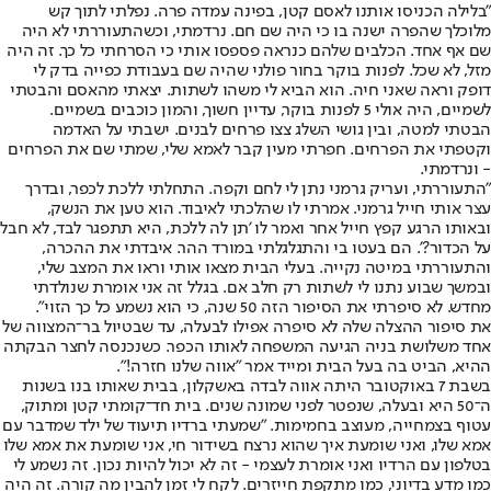
"בלילה הכניסו אותנו לאסם קטן, בפינה עמדה פרה. נפלתי לתוך קש
מלוכלך שהפרה ישנה בו כי היה שם חם. נרדמתי, וכשהתעוררתי לא היה
שם אף אחד. הכלבים שלהם כנראה פספסו אותי כי הסרחתי כל כך. זה היה
מזל, לא שכל. לפנות בוקר בחור פולני שהיה שם בעבודת כפייה בדק לי
דופק וראה שאני חיה. הוא הביא לי משהו לשתות. יצאתי מהאסם והבטתי
לשמיים, היה אולי 5 לפנות בוקר, עדיין חשוך, והמון כוכבים בשמיים.
הבטתי למטה, ובין גושי השלג צצו פרחים לבנים. ישבתי על האדמה
וקטפתי את הפרחים. חפרתי מעין קבר לאמא שלי, שמתי שם את הפרחים
- ונרדמתי.
"התעוררתי, ועריק גרמני נתן לי לחם וקפה. התחלתי ללכת לכפר, ובדרך
עצר אותי חייל גרמני. אמרתי לו שהלכתי לאיבוד. הוא טען את הנשק,
ובאותו הרגע קפץ חייל אחר ואמר לו 'תן לה ללכת, היא תתפגר לבד, לא חבל
על הכדור?'. הם בעטו בי והתגלגלתי במורד ההר. איבדתי את ההכרה,
והתעוררתי במיטה נקייה. בעלי הבית מצאו אותי וראו את המצב שלי,
ובמשך שבוע נתנו לי לשתות רק חלב אם. בגלל זה אני אומרת שנולדתי
מחדש. לא סיפרתי את הסיפור הזה 50 שנה, כי הוא נשמע כל כך הזוי".
את סיפור ההצלה שלה לא סיפרה אפילו לבעלה, עד שבטיול בר־המצווה של
אחד משלושת בניה הגיעה המשפחה לאותו הכפר. כשנכנסה לחצר הבקתה
ההיא, הביט בה בעל הבית ומייד אמר "אווה שלנו חזרה!".
בשבת 7 באוקטובר היתה אווה לבדה באשקלון, בבית שאותו בנו בשנות
ה־50 היא ובעלה, שנפטר לפני שמונה שנים. בית חד־קומתי קטן ומתוק,
עטוף בצמחייה, מעוצב בחמימות. "שמעתי ברדיו תיעוד של ילד שמדבר עם
אמא שלו, ואני שומעת איך שהוא נרצח בשידור חי, אני שומעת את אמא שלו
בטלפון עם הרדיו ואני אומרת לעצמי - זה לא יכול להיות נכון. זה נשמע לי
כמו מדע בדיוני, כמו מתקפת חייזרים. לקח לי זמן להבין מה קורה. זה היה