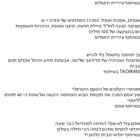
בשיתוף עיריית ירושלים
שופינג, אמנות ואוכל: המרכז המתחדש של מזרח י-ם
קפיצה קטנה לחו"ל: טיילת חדשה, מיצגי אמנות, וכיכרות משופצות
בהשקעה של 100 מיליון ₪
בשיתוף עיריית ירושלים
כך תחסכו בחשמל בלי להזיע
מהפכת האנרגיה של תדיראן: שליטה, אבטחת מידע וניהול אקלים חכם
בבית
בשיתוף TADIRAN
מאחורי הקלעים של הטעם הישראלי
איך אסם הפכה את תקופת הצנע והמחסור הקשה של שנות ה-40 למותג
לאומי?
בשיתוף אסם
אתם עוד לא שם? הטיסה למונדיאל כבר יצאה
יונדאי לוקחת אתכם לבמה הכי גדולה בעולם
בשיתוף יונדאי מבית כלמוביל