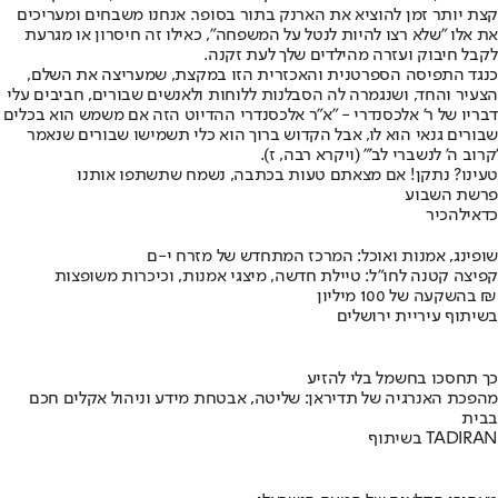
קצת יותר זמן להוציא את הארנק בתור בסופר. אנחנו משבחים ומעריכים
את אלו "שלא רצו להיות לנטל על המשפחה", כאילו זה חיסרון או מגרעת
לקבל חיבוק ועזרה מהילדים שלך לעת זקנה.
כנגד התפיסה הספרטנית והאכזרית הזו במקצת, שמעריצה את השלם,
הצעיר והחד, ושנגמרה לה הסבלנות ללוחות ולאנשים שבורים, חביבים עלי
דבריו של ר' אלכסנדרי - "א"ר אלכסנדרי ההדיוט הזה אם משמש הוא בכלים
שבורים גנאי הוא לו, אבל הקדוש ברוך הוא כלי תשמישו שבורים שנאמר
'קרוב ה' לנשברי לב'" (ויקרא רבה, ז).
טעינו? נתקן! אם מצאתם טעות בכתבה, נשמח שתשתפו אותנו
פרשת השבוע
כדאי
להכיר
שופינג, אמנות ואוכל: המרכז המתחדש של מזרח י-ם
קפיצה קטנה לחו"ל: טיילת חדשה, מיצגי אמנות, וכיכרות משופצות
בהשקעה של 100 מיליון ₪
בשיתוף עיריית ירושלים
כך תחסכו בחשמל בלי להזיע
מהפכת האנרגיה של תדיראן: שליטה, אבטחת מידע וניהול אקלים חכם
בבית
בשיתוף TADIRAN