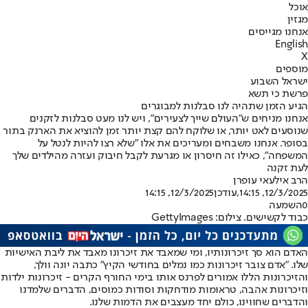
אוכל
מגזין
אנחנו מגייסים
English
X
מוספים
ישראל השבוע
פרשת כי תשא
הגיע הזמן שתהיה לנו סבלנות למבוגרים
אנחנו מניחים ש"העולם שייך לצעירים", ויש לנו מעט סבלנות לזקנים
שנוסעים לאט יותר, או שלוקח להם קצת יותר זמן להוציא את הארנק בתור
בסופר. אנחנו משבחים ומעריכים את אלו "שלא רצו להיות לנטל על
המשפחה", כאילו זה חיסרון או מגרעת לקבל חיבוק ועזרה מהילדים שלך
לעת זקנה
הרב אילעאי עופרן
12/3/2025, 14:15
,עודכן
12/3/2025, 14:15
0
השמעה
כבוד לקשישים. צילום: GettyImages
האדם הוא סך זיכרונותיו, ומי שמאבד את זיכרונו מאבד את ליבת האישיות
שלו. "אדם צובר זיכרונות כמו נמלים בחודשי הקיץ" כתבה יונה וולך,
והזיכרונות הללו אמורים לפרנס אותו בימי החורף הקרים - זיכרונות ילדות
וזיכרונות אהבה, טראומות מודחקות וסודות כמוסים, הדברים שלמדנו
והדברים שחווינו, כולם יחד מעצבים את הדמות שלנו.