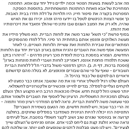
מה אהב לעשות בשעות הפנאי וכמה ילדים גידל יחד עם אמא. התמונה
המחויכת של אבא מאחת החתונות המשפחתיות, בתוספת הפסקה
המפרטת בקצרה את סיפור חייו, היו תלויות על דלת חדרו בבית האבות.
כך אנשי הצוות הניגשים לטפל בו יידעו מיהו ומהו. יכירו גם את האיש
שהיה, ולא רק את המצב העגום שבו נתון מי שהולך ומאבד את זיכרונותיו
ואת זהותו.
בסוף פרשת "כי תשא" שובר משה את לוחות הברית. הוא משליך מידיו את
מעשה האלוקים ומנפץ אותם בתחתית הר סיני. חז"ל למדו מהפסוקים
המתארים את שבירת הלוחות ואת עשיית הלוחות השניים, כי לאחר
המעשה אסף משה את השברים והניח אותם בארון הברית יחד עם הלוחות
החדשים. הגמרא במסכת ברכות לומדת מכך רעיון מדהים - "היזהרו בזקן
ששכח תלמודו מחמת אונסו, דאמרינן: לוחות ושברי לוחות מונחות בארון"
(מסכת ברכות, דף ח, ב). הזקן הדמנטי משול בדברי חז"ל ללוחות הברית
השבורים - שאף על פי שהם שבורים ומנופצים, לא בטלה מהם קדושתם
וראויים הם למקום של כבוד בהיכל ה'.
העולם שלנו רגיל להשליך אחרי גוו את מה שנשבר. אנחנו כבר כמעט לא
לוקחים נעליים לסנדלר, בגדים לחייט ומכשירים אלקטרוניים לחשמלאי.
יותר פשוט וזול לקנות חדש. אפילו מכונאות הרכב היא מקצוע הולך ונעלם
בעולם המכוניות החשמליות. הרעיון של לאסוף את השברים ולשמור אותם,
כפי שעושה משה ללוחות הברית, נראה לאדם המודרני רעיון מוזר ותמוה -
זה הרי כבר שבור, ויש לוחות חדשים, מה הטעם בשמירת השברים?
התפיסה הזו יכולה להיות הגיונית כשמדובר בסנדלים שחוקים, בחולצה
קרועה או בטוסטר שגורם שוב ושוב לקצר חשמלי במטבח, אבל לעיתים
נראה שהיא זולגת קצת גם ליחס לבני אדם. אנחנו מניחים ש"העולם שייך
לצעירים", ויש לנו מעט סבלנות לזקנים שנוסעים לאט יותר, או שלוקח להם