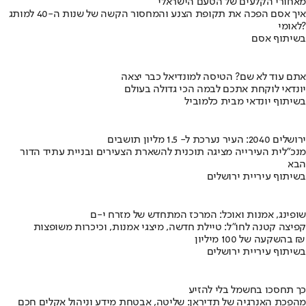
מאחורי הקלעים של הטעם הישראלי
איך אסם הפכה את תקופת הצנע והמחסור הקשה של שנות ה-40 למותג
לאומי?
בשיתוף אסם
אתם עוד לא שם? הטיסה למונדיאל כבר יצאה
יונדאי לוקחת אתכם לבמה הכי גדולה בעולם
בשיתוף יונדאי מבית כלמוביל
ירושלים 2040: העיר נערכת ל- 1.5 מליון תושבים
מנכ"לית העירייה מציגה תוכנית להשארת הצעירים ובניית עתיד הדור
הבא
בשיתוף עיריית ירושלים
שופינג, אמנות ואוכל: המרכז המתחדש של מזרח י-ם
קפיצה קטנה לחו"ל: טיילת חדשה, מיצגי אמנות, וכיכרות משופצות
בהשקעה של 100 מיליון ₪
בשיתוף עיריית ירושלים
כך תחסכו בחשמל בלי להזיע
מהפכת האנרגיה של תדיראן: שליטה, אבטחת מידע וניהול אקלים חכם