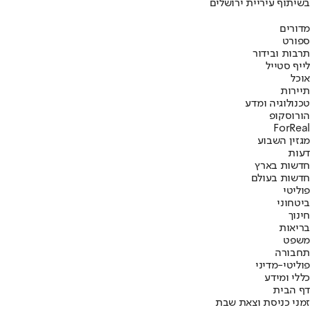
בשיתוף עיריית ירושלים
מדורים
ספורט
תרבות ובידור
לייף סטייל
אוכל
תיירות
טכנולוגיה ומדע
הורוסקופ
ForReal
מגזין השבוע
דעות
חדשות בארץ
חדשות בעולם
פוליטי
ביטחוני
חינוך
בריאות
משפט
תחבורה
פוליטי-מדיני
כללי ומידע
דף הבית
זמני כניסת וצאת שבת