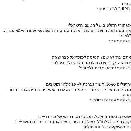
בבית
בשיתוף TADIRAN
מאחורי הקלעים של הטעם הישראלי
איך אסם הפכה את תקופת הצנע והמחסור הקשה של שנות ה-40 למותג
לאומי?
בשיתוף אסם
אתם עוד לא שם? הטיסה למונדיאל כבר יצאה
יונדאי לוקחת אתכם לבמה הכי גדולה בעולם
בשיתוף יונדאי מבית כלמוביל
ירושלים 2040: העיר נערכת ל- 1.5 מליון תושבים
מנכ"לית העירייה מציגה תוכנית להשארת הצעירים ובניית עתיד הדור
הבא
בשיתוף עיריית ירושלים
שופינג, אמנות ואוכל: המרכז המתחדש של מזרח י-ם
קפיצה קטנה לחו"ל: טיילת חדשה, מיצגי אמנות, וכיכרות משופצות
בהשקעה של 100 מיליון ₪