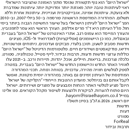
"ישראל היום" הוא גוף תקשורת שנוסד מתוך האמונה שהציבור הישראלי
ראוי לעיתונות טובה יותר, מאוזנת יותר ומדויקת יותר. עיתונות שמדברת
ולא צועקת. עיתונות אמינה, אובייקטיבית ועניינית. עיתונות אחרת וללא
תשלום. המהדורה המודפסת הראשונה פורסמה ב-30 ביולי 2007, וב-2010
הפך "ישראל היום" לעיתון הישראלי בעל שיעור החשיפה הגבוה ביותר בימי
חול. מו"ל העיתון היא ד"ר מרים אדלסון. העורך הראשי הוא עמר לחמנוביץ,
והעורך המייסד הוא עמוס רגב. אתרי האינטרנט של "ישראל היום" בעברית
ובאנגלית, כמו כן היישומונים (אפליקציות) לאנדרואיד ול-iOS, מציגים
חדשות מסביב לשעון, תוכן בלעדי, מבזקים ועדכונים, ניתוחים ופרשנויות,
וידיאו, פודקאסטים ושידורים חיים. פלטפורמות הדיגיטל של "ישראל היום"
כוללות ערוצי חדשות ודעות, תרבות ובידור, לייף סטייל, טכנולוגיה, ספורט,
כלכלה וצרכנות, בריאות, חיילים, אוכל, יהדות, תיירות ורכב. ב-2021 עלו
לאוויר האתר החדש והיישומון החדש של "ישראל היום" בעברית, במטרה
לספק לגולשים חוויה מהירה, עדכנית, בטוחה ונוחה. תכני המהדורה
המודפסת של העיתון זמינים גם באתר, במהדורה יומית מקוונת, ואפשר
לקבל אותם גם בניוזלטר. מועדון ההטבות הייחודי "הקליקה של ישראל
היום" מציע לגולשי האתר הנחות ומבצעים על מוצרים ושירותים. ישראל
היום פתוח להערות, לביקורת ולהצעות לשיפור מקהל הקוראים. פנו אלינו
במייל hayom@israelhayom.co.il.
יום ראשון, 7.6.2026
כ"ב בסיון תשפ"ו
חדשות
דעות
ספורט
ForReal
תרבות ובידור