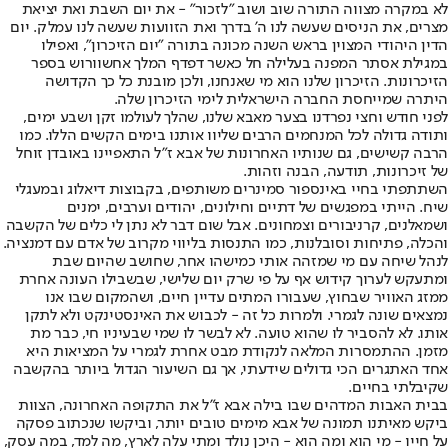
לא במקרה מצווה התורה שוב ושוב "לזכור" - את יום השבת ואת יציאת
מצרים, את הניסים שעשה לנו ה' בדרך ואת הזוועות שעשה לנו עמלק. יום
הדין היהודי המצוין בראש השנה מכונה בתורה "יום הזיכרון", ואפילו
במגילת אסתר המפנה בעלילה חל כאשר דפדף המלך אחשוורוש בספר
הזיכרונות. הזיכרון שלנו הוא מי שאנחנו, ולכן מובנת כל כך הקדושה
היתרה שמייחסת החברה הישראלית לימי הזיכרון שלה.
לפני חודש וחצי נפרדנו בצער מאבא שלנו, שהלך לעולמו זקן ושבע ימים,
ותודה גדולה לכל המנחמים הרבים שליוו אותנו בימים הקשים הללו. כמו
הרבה קשישים, גם שנותיו האחרונות של אבא ז"ל התאפיינו באובדן זוחל
של זיכרונות, תודעה, הבנה וזהות.
השתתפתי בחיי באינספור סמינרים משותפים, בקבוצות דיאלוג ובמעגלי
שיח. הייתי במפגשים של דתיים וחילונים, יהודים וערבים, ימנים
ושמאלנים, קרניבורים וצמחונים. אבל שום דבר לא נתן לי כלים של הקשבה
והכלה, פתיחות וסובלנות, כמו התנסות בליווי מקרוב של אדם עם דמנציה.
לנהל שיחה עם מי שמזהה אותי כמישהו אחר, שחושב שהיום שבת
ומתעקש לערוך קידוש אף על פי שרק יום שלישי, שבשבילו העונה אחרת
ממזג האוויר שבחוץ, שעבורו המתים עדיין חיים, ושהמקום שבו אנו
נמצאים שונה לגמרי. ולמרות כל זה - לכבוש את האינסטינקט ולא לתקן
אותו. לא להסביר לו שהוא טועה. לא לבשר לו שמי שבעיניו חי, כבר מת
מזמן. ההתמסרות המלאה לנקודת מבט אחרת לגמרי על המציאות היא
אחד האתגרים הכי גדולים שידעתי, אך גם השיעור הגדול ביותר בהקשבה
שקיבלתי בחיים.
בבית האבות המדהים שבו בילה אבא ז"ל את התקופה האחרונה, הצוות
ביקש מאיתנו תמונה של אבא מימים טובים יותר, וביקשו שנכתוב פסקה
על חייו - מי הוא ומה הוא - היכן נולד ומתי עלה לארץ, מה למד, במה עסק,