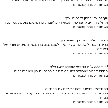
ממשיכת כספים ועד חוסר תכנון – הצעדים שיצילו את הכסף שלכם
בשיתוף מנורה מבטחים
איך להשקיע נכון לפנסיה שלך
תוחלת החיים מתארכת והכסף חייב לעבוד: כך תתכננו אופק כלכלי נכון
בשיתוף מנורה מבטחים
צוואה בגיל פרישה: כך תעשו נכון
ברירת המחדל של החוק לא תמיד לטובתכם. כך תבטיחו מימוש צודק של
הצוואה
בשיתוף מנורה מבטחים
איך 200 ש"ח בחודש הופכים ל140 אלף ?
צעדים קטנים שיכולים לסגור את הבור הפנסיוני בין נשים לגברים
בשיתוף מנורה מבטחים
הסוד של איינשטיין שיגדיל לכם את הפנסיה
הריבית דריבית עובדת לטובתכם רק אם תתחילו מוקדם. כך תבנו עתיד
בטוח
בשיתוף מנורה מבטחים