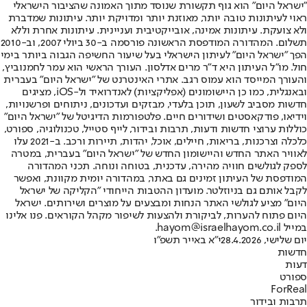
"ישראל היום" הוא גוף תקשורת שנוסד מתוך האמונה שהציבור הישראלי
ראוי לעיתונות טובה יותר, מאוזנת יותר ומדויקת יותר. עיתונות שמדברת
ולא צועקת. עיתונות אמינה, אובייקטיבית ועניינית. עיתונות אחרת וללא
תשלום. המהדורה המודפסת הראשונה פורסמה ב-30 ביולי 2007, וב-2010
הפך "ישראל היום" לעיתון הישראלי בעל שיעור החשיפה הגבוה ביותר בימי
חול. מו"ל העיתון היא ד"ר מרים אדלסון. העורך הראשי הוא עמר לחמנוביץ,
והעורך המייסד הוא עמוס רגב. אתרי האינטרנט של "ישראל היום" בעברית
ובאנגלית, כמו כן היישומונים (אפליקציות) לאנדרואיד ול-iOS, מציגים
חדשות מסביב לשעון, תוכן בלעדי, מבזקים ועדכונים, ניתוחים ופרשנויות,
וידיאו, פודקאסטים ושידורים חיים. פלטפורמות הדיגיטל של "ישראל היום"
כוללות ערוצי חדשות ודעות, תרבות ובידור, לייף סטייל, טכנולוגיה, ספורט,
כלכלה וצרכנות, בריאות, חיילים, אוכל, יהדות, תיירות ורכב. ב-2021 עלו
לאוויר האתר החדש והיישומון החדש של "ישראל היום" בעברית, במטרה
לספק לגולשים חוויה מהירה, עדכנית, בטוחה ונוחה. תכני המהדורה
המודפסת של העיתון זמינים גם באתר, במהדורה יומית מקוונת, ואפשר
לקבל אותם גם בניוזלטר. מועדון ההטבות הייחודי "הקליקה של ישראל
היום" מציע לגולשי האתר הנחות ומבצעים על מוצרים ושירותים. ישראל
היום פתוח להערות, לביקורת ולהצעות לשיפור מקהל הקוראים. פנו אלינו
במייל hayom@israelhayom.co.il.
יום שלישי, 28.4.2026
י"א באייר תשפ"ו
חדשות
דעות
ספורט
ForReal
תרבות ובידור