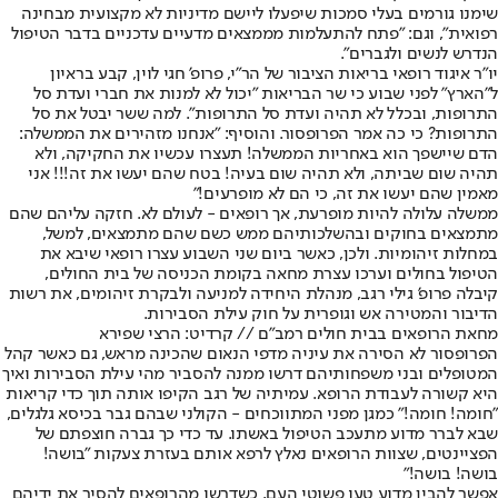
שימנו גורמים בעלי סמכות שיפעלו ליישם מדיניות לא מקצועית מבחינה
רפואית", וגם: "פתח להתעלמות מממצאים מדעיים עדכניים בדבר הטיפול
הנדרש לנשים ולגברים".
יו"ר איגוד רופאי בריאות הציבור של הר"י, פרופ' חגי לוין, קבע בראיון
ל"הארץ" לפני שבוע כי שר הבריאות "יכול לא למנות את חברי ועדת סל
התרופות, ובכלל לא תהיה ועדת סל התרופות". למה ששר יבטל את סל
התרופות? כי כה אמר הפרופסור. והוסיף: "אנחנו מזהירים את הממשלה:
הדם שיישפך הוא באחריות הממשלה! תעצרו עכשיו את החקיקה, ולא
תהיה שום שביתה, ולא תהיה שום בעיה! בטח שהם יעשו את זה!!! אני
מאמין שהם יעשו את זה, כי הם לא מופרעים!"
ממשלה עלולה להיות מופרעת, אך רופאים - לעולם לא. חזקה עליהם שהם
מתמצאים בחוקים ובהשלכותיהם ממש כשם שהם מתמצאים, למשל,
במחלות זיהומיות. ולכן, כאשר ביום שני השבוע עצרו רופאי שיבא את
הטיפול בחולים וערכו עצרת מחאה בקומת הכניסה של בית החולים,
קיבלה פרופ' גילי רגב, מנהלת היחידה למניעה ולבקרת זיהומים, את רשות
הדיבור והמטירה אש וגופרית על חוק עילת הסבירות.
מחאת הרופאים בבית חולים רמב"ם // קרדיט: הרצי שפירא
הפרופסור לא הסירה את עיניה מדפי הנאום שהכינה מראש, גם כאשר קהל
המטופלים ובני משפחותיהם דרשו ממנה להסביר מהי עילת הסבירות ואיך
היא קשורה לעבודת הרופא. עמיתיה של רגב הקיפו אותה תוך כדי קריאות
"חומה! חומה!" כמגן מפני המתווכחים - הקולני שבהם גבר בכיסא גלגלים,
שבא לברר מדוע מתעכב הטיפול באשתו. עד כדי כך גברה חוצפתם של
הפציינטים, שצוות הרופאים נאלץ לרפא אותם בעזרת צעקות "בושה!
בושה! בושה!"
אפשר להבין מדוע טעו פשוטי העם, כשדרשו מהרופאים להסיר את ידיהם