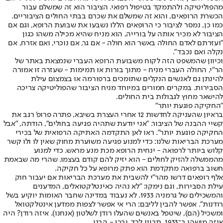
מהפוליטיקה ולהתמקד בטיפול רפואי. הציבור הוא זה שמשלם עבור
הכשרת הרופאים, והוא זה שמשלם את שכרם בבתי החולים הציבוריים.
כמו כן, נמסר לציבור כי הרופאים הללו נשבעו את שבועת הרופא, וגם אם
הציבור לא מכיר אותה על בורייה, הוא מניח שהיא מכילה משהו כגון
"ועזרתם לאדם החולה באשר הוא חולה - אם גר, אם נוכרי, ואם אזרח, אם
נקלה ואם נכבד".
וכיוון שהמשפט הזה לקוח משבועת הרופא העברי שנמצאת באתר של
הר"י, החולה העברי מניח - מתוך בורות או תמימות - שעזרה זו אמורה
להינתן גם לאנשים הנקלים שתומכים ברפורמה או בצמצום עילת
הסבירות. במקרים חמורים במיוחד מניח הציבור שהפוליטיקה צריכה
להישאר מחוץ לגבולות בית החולים.
"החקיקה פוגעת יותר"
בראיון שהעניקה לחדשות 12 אחרי העצרת בשיבא, פתרה פרופ' רגב את
קשיי ההבנה של הציבור. "אני יודעת שתהיה פגיעה בחולים", הודתה, "אבל
החקיקה פוגעת יותר". ראו לאן התקדמה האתיקה הרפואית של בכירי
מערכת הבריאות שלנו: כדי למנוע פגיעה משוערת מחוק שאין לו ולו קשר
קלוש ביותר לרפואה - ינחית הרופא מכת מנע מראש. כדי למנוע
מהממשלה להזיק לחולים - הוא יזיק להם קודם בעצמו. שהרי מה שבאמת
חשוב ברפואה מתקדמת הוא פתק מרופא על כל חקיקה.
אלף רופאים דרשו מהר"י להשבית את מערכת הבריאות אם יעבור חוק
עילת הסבירות, וגם נימקו: "לא נהיה כאינטלקטואלים, המדענים
והמשכילים של גרמניה 1933. לא נעבוד במדינה שחבר האומות יוקיע בשל
רודנות". אפשר להבין לליבם: הרי אי אפשר לצפות ממדען אינטלקטואל
ומשכיל (הם), שיטפל באנשים שהעלו רודן לשלטון (אנחנו). איזה רודן? היה
איזה מישהו ב־1933. תבינו לבד. ובכן - הבנו.