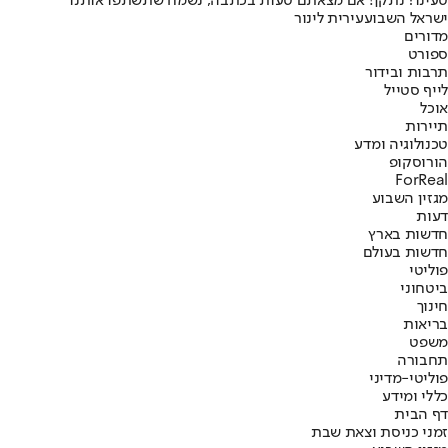
טעינו? נתקן! אם מצאתם טעות בכתבה, נשמח שתשתפו אותנו
ישראל השבוע
עירית לינור
מדורים
ספורט
תרבות ובידור
לייף סטייל
אוכל
תיירות
טכנולוגיה ומדע
הורוסקופ
ForReal
מגזין השבוע
דעות
חדשות בארץ
חדשות בעולם
פוליטי
ביטחוני
חינוך
בריאות
משפט
תחבורה
פוליטי-מדיני
כללי ומידע
דף הבית
זמני כניסת וצאת שבת