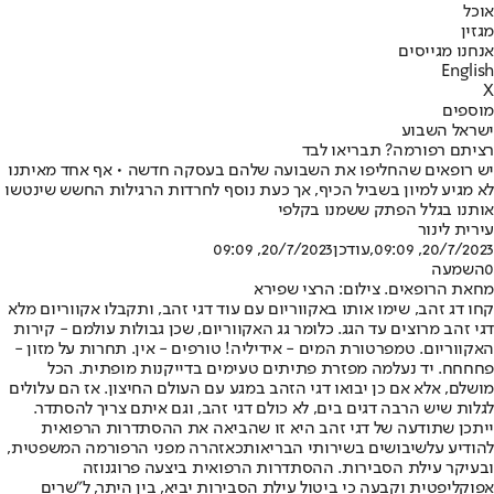
אוכל
מגזין
אנחנו מגייסים
English
X
מוספים
ישראל השבוע
רציתם רפורמה? תבריאו לבד
יש רופאים שהחליפו את השבועה שלהם בעסקה חדשה • אף אחד מאיתנו
לא מגיע למיון בשביל הכיף, אך כעת נוסף לחרדות הרגילות החשש שינטשו
אותנו בגלל הפתק ששמנו בקלפי
עירית לינור
20/7/2023, 09:09
,עודכן
20/7/2023, 09:09
0
השמעה
מחאת הרופאים. צילום: הרצי שפירא
קחו דג זהב, שימו אותו באקווריום עם עוד דגי זהב, ותקבלו אקווריום מלא
דגי זהב מרוצים עד הגג. כלומר גג האקווריום, שכן גבולות עולמם - קירות
האקווריום. טמפרטורת המים - אידיליה! טורפים - אין. תחרות על מזון -
פחחחח. יד נעלמה מפזרת פתיתים טעימים בדייקנות מופתית. הכל
מושלם, אלא אם כן יבואו דגי הזהב במגע עם העולם החיצון. אז הם עלולים
לגלות שיש הרבה דגים בים, לא כולם דגי זהב, וגם איתם צריך להסתדר.
ייתכן שתודעה של דגי זהב היא זו שהביאה את ההסתדרות הרפואית
להודיע על
שיבושים בשירותי הבריאות
כאזהרה מפני הרפורמה המשפטית,
ובעיקר עילת הסבירות. ההסתדרות הרפואית ביצעה פרוגנוזה
אפוקליפטית וקבעה כי ביטול עילת הסבירות יביא, בין היתר, ל"שרים