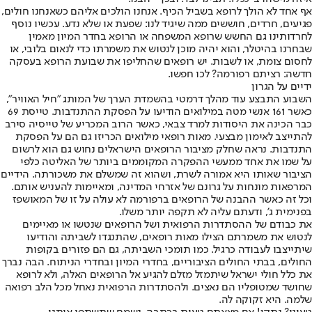
אף אחד לא הולך לרופא בשביל הכיף. אנחנו הולכים אליהם כשאנחנו חולים,
פגיעים, חרדים, חוששים ממה שיגיד לנו: שפעת או שלא נדע. עכשיו נוסף
לחרדותינו גם החשש שרופא המשפחה או הרופא בחדר המיון מאמין
שבחרנו בהיטלר, והוא יהיה מוכן לנטוש את משמרתו כדי לנאום בלובי, או
לחסום צומת, או לשבות. יש רופאים שהחליפו את שבועת הרופא בעסקה
חדשה: רציתם רפורמה? לכו חפשו.
ידיים על הגרון
השבוע התבצע עוד מהלך דרמטי בהשמדת הערך של המותג "חיל האוויר",
כאשר 161 אנשי מטה במילואים הודיעו על הפסקת ההתנדבות. טייסת 69
כבר הכינה את היסודות למרד צבאי, כאשר הרוב המכריע של טייסיה סירב
להתייצב לאימון מבצעי. מאות רופאי מילואים הכריזו גם הם על הפסקת
התנדבות. נראה שחלק מציבור הרופאים הישראלים נחוש גם הוא לרשום
על שמו את אחד ממעשי ההפקרה המקוממים ביותר של האליטה כלפי
הציבור שאותו היא אמורה לשרת, ושהוא זה שמשלם את משכורתה. הידיים
המרפאות מונחות על גרונם של אזרחי המדינה, ומאיימות להעניש אותם.
וכל זה כאשר ההבנה של הרופאים ברפורמה לא עולה על זו של המאושפז
בפנימית ג', ודעתם עליה לא תקפה יותר משלו.
את כבודם של ההסתדרות הרפואית ושל הרופאים שנטשו או מאיימים
לנטוש את משמרתם הצילו מאות רופאים, שהתנגדו לשביתה והודיעו
שיתייצבו לעבודה כרגיל. כמו תומכי השביתה, גם הם פזורים בקופות
החולים, בבתי החולים הציבוריים, בחדרי המיון ובחדרי הניתוח. הבה נברך
את כלל חולי ישראל שיתמזל מזלם להגיע אל הרופאים האלה, ולא לרופא
שחושד שמטופליו הם נאצים. ולהסתדרות הרפואית נאחל מכל הלב רפואה
שלמה. היא זקוקה לה.