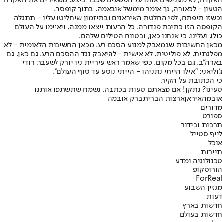
האקדח, לא מענישים אותו על הפשעים שכבר ביצע. משאירים את האקדח
הטעון - לכאורה, כך אומר מימשל אובאמה, בתוך קופסה.
וכשזו תיפתח, לפי החלטת האיראנים ובתיזמון שיחליטו עליו - תתגלה
הקופסה הזו כתיבת פנדורה. כל הרעות ייצאו ממנה, ויאיימו על העולם
כולו, ועלינו. כי אנחנו כאן, ובטווח הטילים שלהם.
מכאן החשיבות שבמאבק למנוע הסכם רע. מכאן החשיבות הלאומית - לא
מפלגתית, לא פוליטית, לא אישית - להיאבק נגד ההסכם הרע. גם כאן, גם
בארה"ב. גם בכל מקום. כפי שאמר ראש עיריית ניו יורק לשעבר, רודי
ג'וליאני: "אילו הייתי נתניהו - הייתי נוסע עד סוף העולם".
כי הכתובת על הקיר.
טעינו? נתקן! אם מצאתם טעות בכתבה, נשמח שתשתפו אותנו
אובמה
איראן
ארצות הברית
ברק אובמה
מדורים
ספורט
תרבות ובידור
לייף סטייל
אוכל
תיירות
טכנולוגיה ומדע
הורוסקופ
ForReal
מגזין השבוע
דעות
חדשות בארץ
חדשות בעולם