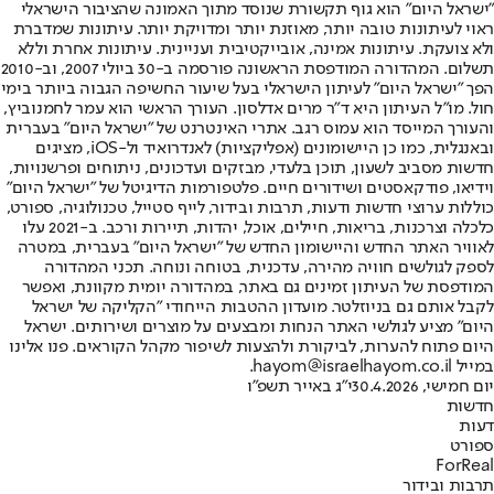
"ישראל היום" הוא גוף תקשורת שנוסד מתוך האמונה שהציבור הישראלי
ראוי לעיתונות טובה יותר, מאוזנת יותר ומדויקת יותר. עיתונות שמדברת
ולא צועקת. עיתונות אמינה, אובייקטיבית ועניינית. עיתונות אחרת וללא
תשלום. המהדורה המודפסת הראשונה פורסמה ב-30 ביולי 2007, וב-2010
הפך "ישראל היום" לעיתון הישראלי בעל שיעור החשיפה הגבוה ביותר בימי
חול. מו"ל העיתון היא ד"ר מרים אדלסון. העורך הראשי הוא עמר לחמנוביץ,
והעורך המייסד הוא עמוס רגב. אתרי האינטרנט של "ישראל היום" בעברית
ובאנגלית, כמו כן היישומונים (אפליקציות) לאנדרואיד ול-iOS, מציגים
חדשות מסביב לשעון, תוכן בלעדי, מבזקים ועדכונים, ניתוחים ופרשנויות,
וידיאו, פודקאסטים ושידורים חיים. פלטפורמות הדיגיטל של "ישראל היום"
כוללות ערוצי חדשות ודעות, תרבות ובידור, לייף סטייל, טכנולוגיה, ספורט,
כלכלה וצרכנות, בריאות, חיילים, אוכל, יהדות, תיירות ורכב. ב-2021 עלו
לאוויר האתר החדש והיישומון החדש של "ישראל היום" בעברית, במטרה
לספק לגולשים חוויה מהירה, עדכנית, בטוחה ונוחה. תכני המהדורה
המודפסת של העיתון זמינים גם באתר, במהדורה יומית מקוונת, ואפשר
לקבל אותם גם בניוזלטר. מועדון ההטבות הייחודי "הקליקה של ישראל
היום" מציע לגולשי האתר הנחות ומבצעים על מוצרים ושירותים. ישראל
היום פתוח להערות, לביקורת ולהצעות לשיפור מקהל הקוראים. פנו אלינו
במייל hayom@israelhayom.co.il.
יום חמישי, 30.4.2026
י"ג באייר תשפ"ו
חדשות
דעות
ספורט
ForReal
תרבות ובידור