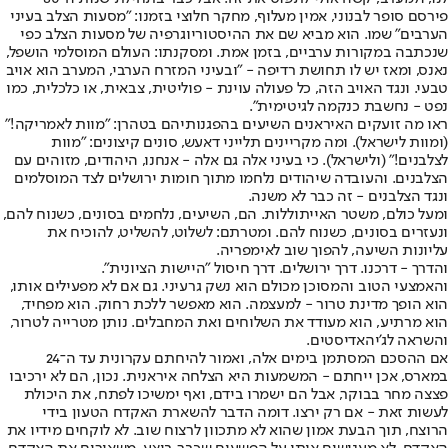
פירסם סופר לבנוני, אמין מעלוף, מחקר חלוצי בזמנו: "מסעות הצלב בעיני
הערבים" שמו. הוא מביא שם את ההיסטוריוגרפיה של מסעות הצלב כפי
שנכתבה במקורות ערביים, בזמן אמת. ומסקנתו: העולם המוסלמי הושפל,
נאנס, ומאז יש לו תחושת רדיפה - "ובעיני המזרח הערבי, המערב הוא אויב
טבעי. ונגד האויב הזה, כל פעולה עוינת - פוליטית, צבאית, או כלכלית, כמו
נפט - נחשבת כנקמה לגיטימית".
ראו מה זועקים האיראנים השיעים בהפגנותיהם בטהרן: "מוות לאמריקה!"
(ומוות לישראל). ומה מקריינים תלייני דאעש, סונים קיצונים: "מוות
לצלבנים!" (ולישראל). כי בעיני אלה גם אלה - אנחנו, היהודים, מזוהים עם
הצלבנים. והעובדה שיהודים נלחמו מתוך חומות ירושלים לצד המוסלמים
ונגד הצלבנים - זה כבר לא משנה.
ומעל כולם, משטר האייתוללות. הם, השיעים, נלחמים בסונים, כשנוח להם,
ונעזרים בסונים, כשנוח להם. ומטרתם: לשלוט, להשליט, להוכיח את
עליונות השיעה, להפוך שוב לאימפריה.
והדרך - דרכנו. דרך ירושלים. דרך חיסול "היישות הציונית".
והאמצעי הטוב והמסוכן מכולם הוא נשק גרעיני. גם אם לא מפעילים אותו,
הוא הופך מדינת טרור - למעצמה. הוא מאפשר ללכת רחוק. הוא מפחיד,
הוא מרתיע, הוא מעודד את השלוחים ואת המחבלים. נותן מטרייה לטרור,
והשראה לג'יהאדיסטים.
אם ההסכם המסתמן בימים אלה, ואמור להיחתם עקרונית עד ה־24
במארס, אכן ייחתם - המשמעות היא הצלחה איראנית. נכון, הם לא ירכיבו
פצצה מחר בבוקר, אבל הם ישמרו בידם, ואף ימשיכו לפתח, את היכולת
לעשות זאת - אם רק ירצו. דומה הדבר להשארת האקדח הטעון בידי
הרוצח, תוך הבעת אמון שהוא לא מתכוון לרצוח שוב. לא לוקחים מידיו את