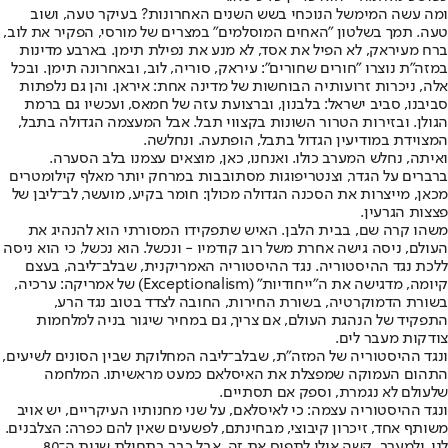
ומה עשה המימשל הנוכחי בשש השנים האחרונות? בעיקר טעה, ושוב
טעה. תמך בשלטון "האחים המוסלמים" במצרים של מורסי, הפקיר את לוב,
ברח מעיראק, לא הפיל את אסד, לא מנע את נפילת תימן. בארבע מדינות
במזה"ת נוצרו "חורים שחורים": עיראק, סוריה, לוב, ובאחרונה תימן. ובכל
אלה, ניכרות זרועותיה הבוחשות של מדינה אחת: איראן. והן גם נלפתות
סביבנו, סביב ישראל: בלבנון, וברצועת עזה של חמאס, ועכשיו גם ברמת
הגולן. ובזירות הטרור השונות בקצווי תבל. אבל המעצמה הגדולה בתבל,
המצוידת במודיעין הגדול בתבל, הופתעה. ונחלשה.
ואיתה, נחלש המערב כולו. ואנחנו, כאן, מוצאים עצמנו בלב הסערה.
ברברים על הגדר, וצנטריפוגות מסתובבות במרחק יותר מאלף קילומטרים
מכאן, מייצרות את הסכנה הגדולה מכולן: חומר בקיע, מועשר, לב־ליבן של
פצצות הגרעין.
משהו קרה שם, בבית הלבן. האיש שתפקידו המסורתי הוא להנהיג את
העולם, ניסה גישה אחרת משל רוב קודמיו - ונכשל. הוא נכשל, כי הוא ניסה
ללכת נגד ההיסטוריה. נגד ההיסטוריה האמריקנית, שבלב־ליבה, בעצם
קיומה, מדגישה את ה"ייחודיות" (Exceptionalism) של אמריקה: ערכיה,
בשורת הדמוקרטיה, בשורת החירות, החובה לצדד בטוב נגד הרע,
התפקיד של הנהגת העולם, אם צריך, גם במחיר שיגור בניה למלחמות
צודקות מעבר לים.
ונגד ההיסטוריה של המזה"ת, שבלב־ליבה המחלוקת שבין הסונים לשיעים,
התהום העמוקה שמפצלת את האיסלאם כמעט מראשיתו. המלחמה
שלעולם לא נגמרת, וספק אם תסתיים.
ונגד ההיסטוריה עצמה: כי לאיסלאם, על שני מחנותיו העיקריים, יש אויב
משותף אחד, זיכרון קיבוצי, מבחינתם, לפשעים שאין להם כפרה: הצלבנים.
לנו, ולמערב, קשה אולי לתפוס את זה. אבל כבר בתחילת שנות ה־80