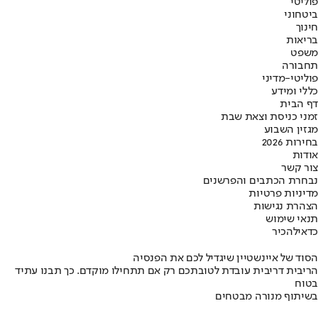
פוליטי
ביטחוני
חינוך
בריאות
משפט
תחבורה
פוליטי-מדיני
כללי ומידע
דף הבית
זמני כניסת וצאת שבת
מגזין השבוע
בחירות 2026
אודות
צור קשר
נבחרת הכתבים והפרשנים
מדיניות פרטיות
הצהרת נגישות
תנאי שימוש
כדאי
להכיר
הסוד של איינשטיין שיגדיל לכם את הפנסיה
הריבית דריבית עובדת לטובתכם רק אם תתחילו מוקדם. כך תבנו עתיד
בטוח
בשיתוף מנורה מבטחים