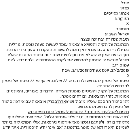
אוכל
מגזין
אנחנו מגייסים
English
X
מוספים
ישראל השבוע
תיבת פנדורה ובתוכה פצצה
הכתובת על הקיר, והנשיא אובאמה עומד לעשות טעות נוספת, גורלית,
במזה"ת • ההסכם עם איראן דומה להשארת האקדח הטעון בידי הרוצח,
תוך הבעת אמון שהוא לא מתכוון לרצוח שוב • זה סיפור ההסכם שאליו
מוביל אובאמה: הניסיון להכחיש את לקחי ההיסטוריה, ולהתכחש להם
עמוס רגב
27/2/2015, 01:09
,עודכן
2/1/2018, 11:34
0
סיפור של ניסיון להכחיש ולהתכחש // צילום: אי.אף פי // סיפור של ניסיון
להכחיש ולהתכחש
הכתובת על הקיר, והעיניים מופנות הצידה. הדברים נאמרים, והאוזניים
אטומות. זוהי המציאות, ובורחים ממנה.
זהו סיפור ההסכם שאליו מוביל נשיא
ארה"ב
ברק אובאמה עם איראן: סיפור
של ניסיון להכחיש, ולהתכחש.
רוצים לקבל עוד עדכונים? הצטרפו לישראל היום בפייסבוק
"מי שאינו יודע היסטוריה, נגזר עליו שיחזור עליה", אמר פעם הפילוסוף
אדמונד בורק, ולפתגם נוספו מאז אין־סוף גירסאות. אולי המתאימה ביותר
לענייננו היא דווקא של סופר בן־זמננו: "אם אינך יודע היסטוריה, אינך יודע