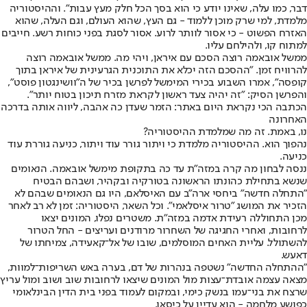
דבר, כמו עלה, שאינו יודע כי הוא בסך הכל חלק מעץ עבות". וההיסטוריה
מלמדת, למי שרק מוכן ללמוד - גם העץ, שהוא העולם, וגם העלה, שהוא
האזרח הפשוט - כי אסור לוותר לרוע. אסור לסגת בפני כוחות רשע. חייבים
למתוח קו, ולהילחם עליו.
ממשל אובאמה רוצה הסכם עם איראן, ויהי מה. ממשל אובאמה רוצה
להרוויח זמן. "ההסכם הזה יכלא את התוכנית הגרעינית של איראן בתוך
קופסה", אמרו השבוע בכירי המימשל לפרשן בכיר של ה"וושינגטון פוסט",
והפרשן הסיק: "זה יהיה צעד ראשון לקראת מזרח תיכון בטוח יותר".
הכתבה הכי נקראת היום באתר: הזמר שעדן כה אהבה, ליווה אותה בדרכה
האחרונה
נו, באמת. זה מה שמלמדת ההיסטוריה?
נהפוך הוא. ההיסטוריה מלמדת כי ויתור גורר עוד ויתור, כניעה גוררת עוד
כניעה.
ננסה לבחון מה קרה במזה"ת עד כה בתקופת מימשל אובאמה. הנאומים
שנשא בתחילת כהונתו הראשונה בטורקיה ובקהיר, ושבהם הבטיח
"התחלה חדשה" ביחסי ארה"ב עם האיסלאם, היו גם הנאומים שבהם לא
הזכיר את המושג "טרור איסלאמי". וכל השאר, היסטוריה: זמן לא רב לאחר
מכן התחוללה רעידת אדמה במזה"ת. משטרים נפלו, המונים יצאו
לרחובות, ואחרי החגיגה של השחרור מרודנים ועריצים - החל הטרור
להשתולל. עליית האחים המוסלמים, שובו של אל־קאעידה, צמיחתו של
דאעש.
"ההתחלה החדשה" נשטפה בנהרות של דם, בערה באש השריפות־למוות,
מצאה עצמה אובדת־עצות מול המונים שיצאו לרחובות שוב ושוב ומול עריץ
שרצח את בני־עמו בנשק כימי, ובמקום לעמוד בפני בית הדין הבינלאומי
כפושע מלחמה - הוא עדיין על כיסאו.