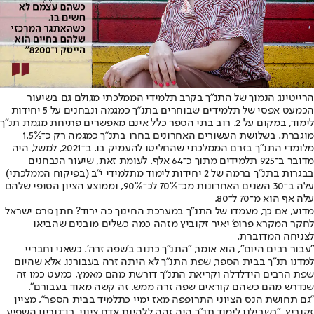
הרייטינג הנמוך של התנ"ך בקרב תלמידי הממלכתי מגולם גם בשיעור
הכמעט אפסי של תלמידים שבוחרים בתנ"ך כמגמה ונבחנים על 5 יחידות
לימוד, במקום על 2. רוב בתי הספר כלל אינם מאפשרים פתיחת מגמת תנ"ך
מוגברת. בשלושת העשורים האחרונים בחרו בתנ"ך כמגמה רק כ־1.5%
מלומדי התנ"ך בזרם הממלכתי שהחליטו להעמיק בו. ב־2021, למשל, היה
מדובר ב־925 תלמידים מתוך כ־64 אלף. לעומת זאת, שיעור הנבחנים
בבגרות בתנ"ך ברמה של 2 יחידות לימוד מתלמידי י"ב (בפיקוח הממלכתי)
עלה ב־30 השנים האחרונות מכ־70% לכ־90%, וממוצע הציון הסופי שלהם
עלה אף הוא מ־70 ל־80.
מדוע, אם כך, מעמדו של התנ"ך במערכת החינוך כה ירוד? חתן פרס ישראל
לחקר המקרא פרופ' יאיר זקוביץ מזהה כמה כשלים מובנים שהביאו
לצניחה המדוברת.
"עבור רבים היום", הוא אומר, "התנ"ך כתוב ב'שפה זרה'. כשאני וחבריי
למדנו תנ"ך בבית הספר, שפת התנ"ך לא היתה זרה בעבורנו. אלא שהיום
שפת הרבים הידלדלה וקריאת התנ"ך דורשת מהם מאמץ, כמעט כמו זה
שנדרש מהם כשהם קוראים שפה זרה ממש. זה קשה מאוד בעבורם".
"גם תחושת הנס הציוני התרופפה מאז ימיי כתלמיד בבית הספר", מציין
זקוביץ. "בשבילנו לימוד תנ"ך היה זהה ללהיות אדם ציוני. בן־גוריון השפיע