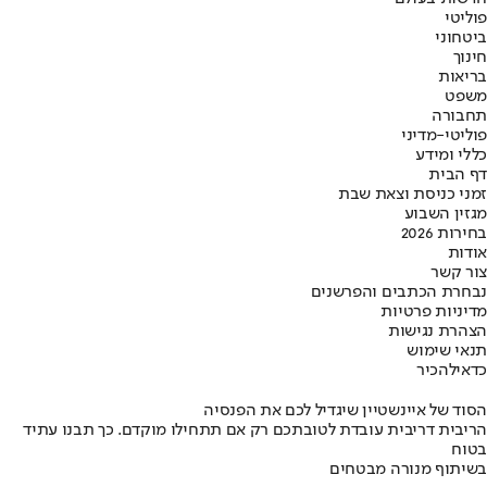
פוליטי
ביטחוני
חינוך
בריאות
משפט
תחבורה
פוליטי-מדיני
כללי ומידע
דף הבית
זמני כניסת וצאת שבת
מגזין השבוע
בחירות 2026
אודות
צור קשר
נבחרת הכתבים והפרשנים
מדיניות פרטיות
הצהרת נגישות
תנאי שימוש
כדאי
להכיר
הסוד של איינשטיין שיגדיל לכם את הפנסיה
הריבית דריבית עובדת לטובתכם רק אם תתחילו מוקדם. כך תבנו עתיד
בטוח
בשיתוף מנורה מבטחים