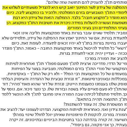
פותחים תנ"ך, להעניק להם תחושה שזה שלהם".
ההמלצה של צידון לשר החינוך יואב קיש היא להגדיל משעתיים לשלוש את
לימודי התנ"ך השבועיים בזרם הממלכתי, ולהכיר בו כמקצוע ליבה. כיום
הוא מוגדר כ"מקצוע חובה" בלבד. ההמלצה הזאת של צידון היא רבת
משמעות ועשויה להעלות במידה ניכרת את חשיבות התנ"ך כמקצוע, הן
בעיני התלמידים והן בעיני המורים.
נסביר: תלמיד שאינו עובר בגרות באחד ממקצועות הליבה אינו זכאי
לתעודת בגרות. אם שר החינוך יאמץ את ההמלצה של צידון, תלמידים שלא
יעברו בחינת בגרות בתנ"ך לא יהיו זכאים לתעודה. לעומת זאת, כיום
"רשאי" כל תלמיד להיכשל באחד ממקצועות החובה - כאמור, התנ"ך מוגדר
ככזה - ועדיין יהיה זכאי לתעודת בגרות.
להציב את המורה במרכז
מי־טל הדדי, מדריכה ארצית לתנ"ך מטעם מפמ"ר תנ"ך ואחראית לפיתוח
המקצועי של מורי התנ"ך בזרם הממלכתי, מצביעה בצער על הפיחות
במעמדם של כל המקצועות רבי המלל - ולא רק של התנ"ך - באקדמיות,
במכללות ובאוניברסיטאות. "זו נגזרת טבעית של ההגדרה והעיסוק הבלתי
פוסק שלנו בעצמנו כמעצמת הייטק; נגזרת של דור שהוא מאוד 'מהיר'; דור
שהתנ"ך לא פעם מאיים עליו בשפה ובזרות שלו. כך נוצר ניכור. אם, נוסף על
כך, תלמיד מתגלגל לכיתה שבה המורה אינו מחובר לתנ"ך ולא הוכשר ללמד
תנ"ך, התוצאה תהיה בהתאם".
זו המשמרת שלך. זה עומד להשתנות?
"ענת צידון ואני, כאחראית לפיתוח המקצועי, הגדרנו לעצמנו יעד: להציב את
המורה במרכז, להקנות לו מיומנויות שאיתן יוכל לחולל שינוי במהלך
השיעור. זה קורה בהדרגה כבר בחטיבות הביניים ובתיכונים. זה יקרה
בעתיד, כך אני מקווה, גם ביסודי".