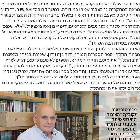
היחידה ששילבה את המקרא ביצירתה. ההיסטוריונית פרופ' אניטה שפירא
מצאה במחקריה כי בעבור שמר ובני דורה, במשך קרוב ל־100 שנה, "התנ"ך
היה הטקסט מעצב הזהות הראשון במעלה בחברה היהודית הנוצרת בארץ
ישראל", וכי "התרבות העברית החדשה נתגבשה בצילו. השפה העברית
המודרנית ספגה ממנו ניבים ומכתמים, דימויים ואסוציאציות". "אלא שמאז
שנות ה־70 של המאה ה־20", העירה שפירא, "חל פיחות במעמד הנישא של
התנ"ך כטקסט מעצב זהות, ואת מקומו של המקרא בזהות הישראלית
תפסה במידה רבה השואה".
האהבה וההכוונה לתנ"ך הגיעו באותן שנים מלמעלה. במגילת העצמאות
מכונה התנ"ך "ספר הספרים הנצחי". דוד בן־גוריון, שאירח בביתו במסגרת
"חוג התנ"ך" את מיטב חוקרי המקרא, הטעים לא פעם כי מאז הגיע לארץ
עוצבה אישיותו בעיקר על ידי התנ"ך, "שרק פה בארץ החילותי להבין אותו
בכל עומקו והושפעתי ממנו יותר מכל ספר וספרות אחרים". יצחק טבנקין
העיד שבחדרו של כל פועל בתקופת העלייה השנייה היה ספר תנ"ך.
יצירותיהם של המשוררת רחל, שאול טשרניחובסקי וזאב ז'בוטינסקי ורבים
אחרים ינקו אף הן מהתנ"ך.