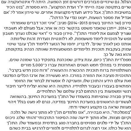
הגלגל. גם שינויים מבורכים דורשים זמן הטמעה. היתה לי אינטראקציה עם
שרים בתקופה שבה הייתי יו"ר ועדת המקצוע", היא מספרת. "בנט הכיר
בחשיבות התנ"ך, אבל כידוע תעדף מקצועות אחרים. שי פירון אמר לי: 'אם
אגדיל את מספר השעות, ייצאו נגדי על הדתה'".
פירון (שר החינוך בשנים 2014-2013) מגיב: "איני זוכר דברים שאמרתי
ב־2014. ייתכן שנאמר משפט בהקשר כזה או אחר, אבל מעולם לא חשבתי
שצריך לצמצם את לימודי התנ"ך". פירון סבור כי "ראוי שכולנו נערוך חשבון
נפש על תוכנית לימוד משעממת, לא רלוונטית ונעדרת זהות שליוותה
אותנו כאן לאורך שנים". לדבריו, יחסו של הנוער ללימוד תנ"ך עובר שינוי
עמוק בעקבות תוכנית הלימודים המשמעותית שאותה הנהיג בתקופתו,
והוא גאה על כך.
מפמ"רית התנ"ך כיום, ענת צידון, שמכהנת בתפקיד כבר שמונה שנים,
מספרת כי במהלך חמש השנים האחרונות עברו כ־5,000 מורים
השתלמויות ברוח תוכנית ההכשרה וההעשרה "ורוח נכון חדש בקרבי".
התוכנית מציבה את המורה במרכז. היא מעשירה את ארגז הכלים הפדגוגי
ואת עולם הידע והתוכן שלו, ומעניקה לו אפשרות לבחור את החומר
המתאים בעבורו ובעבור תלמידיו. התקווה היא שהוא יצליח לייצר חיבור
רגשי ומשמעות בין התחום לבין עולמם של התלמידים.
צידון סבורה שהפיחות במעמדו של התנ"ך במערכת החינוך, בהשוואה
לעשורים הראשונים במערכת החינוך במדינה, נגרם לא מעט בגלל זיהוי
מעוות שראה בו מקצוע נישתי ודתי.
"בממלכתי", היא מבהירה, "אנו מלמדים תנ"ך לא מתוך גישה של הלכה
וקיום מצוות, אלא מתוך ידיעה שזה הסיפור התרבותי־זהותי שלנו. ניכוס
התנ"ך על ידי פלגים מסוימים בחברה פגע בתדמית ובמעמד שלו. התנ"ך
הוא של כולנו. אני רוצה לגרום לתלמידים ולמורים להרגיש בבית כשהם