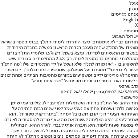
אוכל
מגזין
אנחנו מגייסים
English
X
מוספים
ישראל השבוע
תורתם כבר לא אומנותם: כיצד הידרדרו לימודי התנ"ך בבתי הספר בישראל
מעמדו של התנ"ך, שהיה מעצב הזהות הראשון במעלה בחברה היהודית
בעשורים הראשונים למדינה, נמצא בשפל: רק 1.5% מלומדי התנ"ך בזרם
הממלכתי בוחרים בו כמגמת לימוד. רק 2.4% מהתלמידים סבורים שיש
להשקיע בו • "אין מורה לתנ"ך שלא נשאל על ידי התלמידים שלו: 'מה התנ"ך
יעזור לי בחיים?'" מספרת יעל שפיגלמן, שמכשירה מורים לתנ"ך • במשרד
החינוך לא מרימים ידיים ומשקיעים במורים מחטיבות הביניים ומהתיכונים
• לעומת זאת, ביסודי מדווחים מורים על "מצב איום ונורא"
נדב שרגאי
24/5/2023, 09:07
,עודכן
24/5/2023, 09:07
0
השמעה
תור הזהב של התנ"ך בהוויה הישראלית חלף־עבר לו. צילום: עמי שומן
פגישה בלתי נשכחת אחת עם נעמי שמר לפני שנים רבות הותירה על
העיתונאי הצעיר רוני קובן רושם בל יימחה. "בתוך דקות ספורות", הוא
שחזר לימים, "היא הצליחה לעשות את מה שאף מורה להיסטוריה לא גרם
לי במאות שעות לימוד. היא חיברה אותי לעברי, לארץ ההיא, הבתולית
והיפה, שתמיד היתה נראית לי כמו פנטזיה מטורללת של הדור הישן".
שמר, שיצירתה שזורה דימויים, פסוקים, ניבים ונופים מהתנ"ך, לא היתה