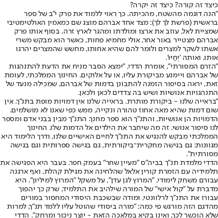
כיצד זה קורה? כיצד זה יקרה?
"הנה דוגמה מהשטח, מהכיתה. כך ראוי ללמוד את פרק י"ב של ספר
בראשית (פרשת לך לך): מצד אחד אברהם מוצג שם כמאמין האולטימטיבי
שמציית לאל, עוזב את ארצו ומולדתו ומהגר לארץ זרה. בסוף אותו פרק
אברהם מצטייר באור אחר, אולי מחמיא פחות, כאשר הוא מבקש משרי
אשתו לשקר למצרים ולומר להם שהיא אחותו, מחשש שהמצרים יהרגו
אותו, ואותה 'יְחַיּוּ'.
"הזרם המסורתי", אומרת הדדי, "ימצא הסבר מניח את הדעת להתנהגות
של אברהם ויימנע מביקורת עליו, או על אלוקים. החינוך הממלכתי, לעומת
זאת, יראה בסיפור הזמנה להתבונן בדמות של אברהם, שמכילה מנעד של
התנהגויות אנושיות ושיש בה צדדים לכאן ולכאן.
"בראייה שלנו - ביקורת מותרת. בראייה שלנו אין דמויות מופת בתנ"ך. אין
שום דמות שהיא מאה אחוז טהורה ונקייה, ממש כפי שאנו לא מושלמים.
הדמויות הן אנושיות, והתנ"ך הוא ספר מחנך. התנ"ך מבין בבני אדם ומספר
לנו סיפור אנושי. זה מה שיחבר את הילדים אל הדמות שלו. החינוך
הממלכתי מבקש להנגיש את התנ"ך לחיים האישיים שלנו, ודרך הלימוד היא
מגוונות: גם בגישה מחקרית‏־ביקורתית, גם בגישה ספרותית וגם בגישה
מסורתית".
הדדי מלמדת תנ"ך בביה"ס "מעיין שחר" בעמק חפר. בעבר היא הפגישה את
תלמידיה עם הזמרת קורין אלאל שהלחינה את מגילת קהלת, ואף ארגנה
עבורם משחק לימודי, "המרוץ לגן עדן", על משקל "המרוץ למיליון". היא
מדברת על "קול אישי" של המורה שילהיב את התלמיד, שרק כך יהפוך
עבורו את התנ"ך לרלוונטי, ומודה שבשכבת היסודי המחסור במורים
מהדגם הזה מורגש פי כמה: "מורה ביסודי שהוטל עליו ללמד תנ"ך, למרות
שלא הוכשר לכך, ואינו בקיא במלאכה הזאת - יוצר ניכור ומרחק". הדדי