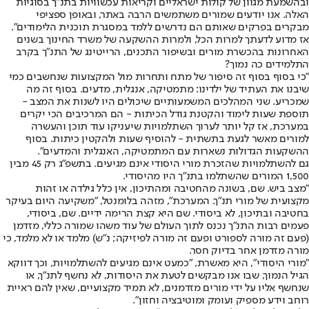
ובהשמעת מגוון של קולות ישראליים וקריאות עכשוויות בתנ"ך בסוגיות
האלה. אנו יודעים שמורים משתמשים הרבה באתר, ובאופן ספציפי
מבקרים בפרקים שאותם הם נדרשים ללמד במסגרת תוכנית הלימודים".
אז מדוע לדעתך למרות הכל, ולמרות ההשקעה של משרד החינוך בשנים
האחרונות בהכשרת מורים ובשיפור התכנים, הרייטינג של התנ"ך בקרב
התלמידים כה נמוך?
"כי בסוף בסוף זה סיפור של מתח ותחרות מול המקצועות שנחשבים כמי
שיבנו את העתיד של ילדינו: מתמטיקה, אנגלית, מדעים. בסוף זה מה
שמכריע. שני המהלכים המשמעותיים שיכולים היו לשנות את המצב -
תוספת שעות לימוד והקטנת גודל הכיתות - הם המרכיבים הכי יקרים
במערכת, אז קל יותר לערוך השתלמויות שיעניקו עוד תוכן והעשרה
למורים מאשר לגעת בתשתית - להוסיף שעות ולהקטין כיתות. בסוף
ההשקעות הגדולות נשארות עם המתמטיקה, האנגלית והמדעים".
גם להשתלמויות שהזכרת מורי היסודי אינם מגיעים. בתשפ"ג רק 45 מבין
1,500 המורים שהשתלמו בתנ"ך היו מהיסודי.
"מצב ביש. שם, בשונה מהחטיבה ומהתיכון, אין כלל גילדה או זהות
מקצועית של מורי תנ"ך. המערכת", מזהה בלומנטל, "משקיעה היום בעיקר
בחטיבה ובתיכון, לא ביסודי. שם היא קצת הרימה ידיים. שם, ביסודי,
פעמים רבות התנ"ך נכנס לתוך העולם של עוד משהו שמורה כללי, מזדמן
(פעם זה מורה לספורט ופעם זה מורה לפיזיקה; נ"ש) מלמד או לא מלמד, כי
מורה מזדמן אחר בדיוק חסר.
"מורי היסודי", היא מאשרת, "כמעט אינם מגיעים להשתלמויות, וכך דווקא
הגיל הנמוך, שבו אנו מבקשים לטעת את היסודות, לא נחשף לתנ"ך, או
שנחשף אליו על ידי מורים מזדמנים, לא תמיד מקצועיים, שאין להם ראיית
רוחב וידע מספיק ועומק ומוטיבציה וחזון".