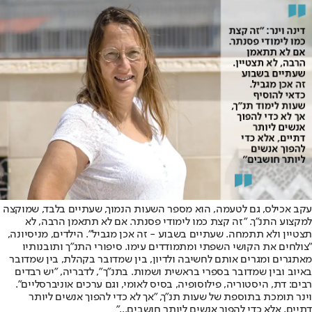
עקב אכילס, גם לטעמה, הוא מספר השעות הנמוך, שעתיים בלבד, שמוקצה
למקצוע התנ"ך. "זה קצת כמו לימודי פסנתר. אם לא תתאמן הרבה, לא
תצטיין ולא תתמחה. שעתיים בשבוע - זה אכן מגביל". הילדים, מניסיונה,
"צולחים את הקושי השפתי ומתמודדים עימו. סיפורי התנ"ך ותובנותיו
מאתגרים ומגרים אותם לחשיבה ולדיון, בין שמדובר בקהלת, בין שמדובר
באיוב ובין שמדובר בספרי בראשית ושמות. בתנ"ך", לדבריה, "יש רבדים
רבים: דת, היסטוריה, פילוסופיה, בסיס לאומי, וגם ערכים אוניברסליים".
וינר תומכת בתוספת של שעות תנ"ך, "אך לא כדי להפוך אנשים ליותר
דתיים, אלא כדי להפוך אנשים ליותר חושבים..."