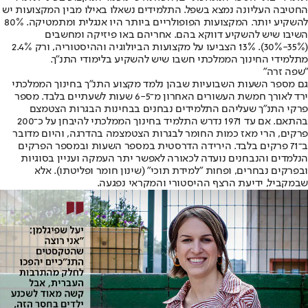
החטיבה העליונה נמצא בשפל. התלמידים נשאלו באילו מבין המקצועות יש
להשקיע יותר. המקצועות הפופולריים ביותר היו אנגלית ומתמטיקה. 80%
השיבו שיש להשקיע דווקא בהם. אחריהם באו פיזיקה ומחשבים
(35%-30%). 13% הצביעו על מקצועות הביולוגיה וההיסטוריה, ורק 2.4%
מתלמידי החינוך הממלכתי חשבו שיש להשקיע בלימודי התנ"ך.
"שפה זרה"
גם מספר השעות השבועיות שבהן נלמד מקצוע התנ"ך בחינוך הממלכתי
ירד לאורך חמשת העשורים האחרון מ־6-5 שעות לשעתיים בלבד. מספר
פרקי התנ"ך שעליהם התלמידים נבחנים בבחינות הבגרות הצטמצם
בהתאם. אם עד 1971 נדרש התלמיד בחינוך הממלכתי להיבחן על כ־200
פרקים, הרי מאז כמות החומר לבגרות הצטמצמה בהדרגה, והיום מדובר
ב־71 פרקים בלבד. הירידה הדרסטית במספר השעות ובמספר הפרקים
הנלמדים והנבחנים נועדה לכאורה לאפשר יתר העמקה ועניין בסוגיות
ובפרקים נבחרים, ופחות "למידת תוכי" (שינון חומר ופליטתו). אלא
שבמקביל, ידיעת הרצף ההיסטורי והמקראי נפגעה.