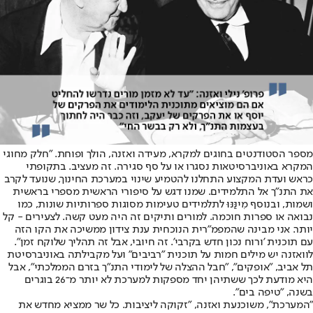
מספר הסטודנטים בחוגים למקרא, מעידה ואזנה, הולך ופוחת. "חלק מחוגי
המקרא באוניברסיטאות נסגרו או על סף סגירה. זה מעציב. בתקופתי
כראש ועדת המקצוע התחלנו להטמיע שינוי במערכת החינוך, שנועד לקרב
את התנ"ך אל התלמידים. שמנו דגש על סיפורי הראשית מספרי בראשית
ושמות, ובנוסף מִינַּנּוּ לתלמידים טעימות מסוגות ספרותיות שונות, כמו
נבואה או ספרות חוכמה. למורים ותיקים זה היה מעט קשה. לצעירים - קל
יותר. אני מבינה שהמפמ"רית הנוכחית ענת צידון ממשיכה את הקו הזה
עם תוכנית 'ורוח נכון חדש בקרבי'. זה חיובי, אבל זה תהליך שלוקח זמן".
לוואזנה יש מילים חמות על תוכנית "רביבים" ועל מקבילתה באוניברסיטת
תל אביב, "אופקים", "חבל ההצלה של לימודי התנ"ך בזרם הממלכתי", אבל
היא מודעת לכך ששתיהן יחד מספקות למערכת לא יותר מ־26 בוגרים
בשנה, "טיפה בים".
"המערכת", משוכנעת ואזנה, "זקוקה ליציבות. כל שר ממציא מחדש את