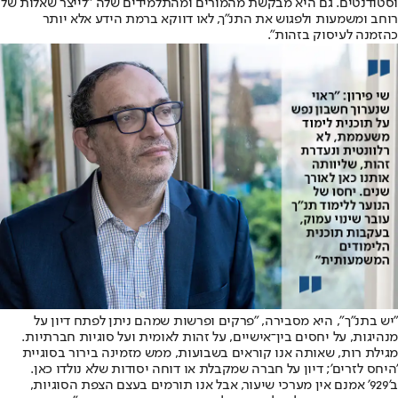
וסטודנטים. גם היא מבקשת מהמורים ומהתלמידים שלה "לייצר שאלות של
רוחב ומשמעות ולפגוש את התנ"ך, לאו דווקא ברמת הידע אלא יותר
כהזמנה לעיסוק בזהות".
"יש בתנ"ך", היא מסבירה, "פרקים ופרשות שמהם ניתן לפתח דיון על
מנהיגות, על יחסים בין־אישיים, על זהות לאומית ועל סוגיות חברתיות.
מגילת רות, שאותה אנו קוראים בשבועות, ממש מזמינה בירור בסוגיית
'היחס לזרים'; דיון על חברה שמקבלת או דוחה יסודות שלא נולדו כאן.
ב'929' אמנם אין מערכי שיעור, אבל אנו תורמים בעצם הצפת הסוגיות,