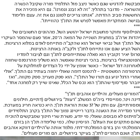
מבקשת להדגיש שגם כאשר ניצב מול התלמיד מורה שקיבל הכשרה
והשראה - מדובר בתהליך. "זה לא זבנג וגמרנו". גם היא מזכירה את
החששות סביב ההדתה. "אנחנו צריכים לפוגג גם את זה. עצם הלימוד
בגישה המחקרית מאפשר לפרש את התנ"ך כהווייתו".
***
הפילוסוף וחוקר מחשבת ישראל יהושע השל, מההוגים החשובים של
יהדות ארה"ב במחצית השנייה של המאה ה־20, אמר פעם שהמסר העיקרי
של התנ"ך ושל נביאי ישראל הוא שהקב"ה מתייחס לאדם במלוא הרצינות.
השל הציע שגם אנו נתייחס לתנ"ך ולקב"ה באותה הרצינות.
פרופ' יאיר זקוביץ הוא מאלה שמתייחסים לתנ"ך וגם לציבור לומדיו
הפוטנציאלי ברצינות, בהכי רצינות שאפשר. הוא משליך מהרנסנס שחווה
לאחרונה דגל ישראל - כאשר אומץ על ידי כל הצדדים למחלוקת על
הרפורמה המשפטית - לרנסנס דומה שאולי יחווה בעתיד גם התנ"ך. "אולי
אחרי הדגל יגיע גם תורו של התנ"ך", הוא ספק מעריך, ספק מקווה, "ואז
יובהר סוף־סוף שהתנ"ך הוא נכס של הכלל, שאינו שייך רק למחנה אחד".
***
"המורים מעולים, והילדים אוהבים תנ"ך"
דינה וינר, ממייסדי ביה"ס המשלב "רעות" בירושלים (דתיים, חילונים
ומסורתיים), עם ותק של 37 שנות הוראת תנ"ך, היא כנראה חריג במערכת.
וינר מגדירה את הטענה בדבר רייטינג נמוך של התנ"ך בקרב התלמידים
כ"מיתוס לא מבוסס, שאולי, מי יודע, משרת שרי חינוך שמבקשים להוכיח
שהם מתקנים את העולם". הניסיון שלה, כמי שלימדה תנ"ך הן בזרם
הממלכתי והן בזרם הממלכתי־דתי, מלמד אותה ש"הילדים דווקא אוהבים
תנ"ך, ושגם המורים לתנ"ך, בעיקר בירושלים, הם מורים מעולים".