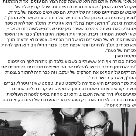
וכשאני שואלת אותם מה היא 'משענת קנה רצוץ' הם עונים: 'אחת המתנות
שקיבל שלמה המלך'. שגיאות מביכות ועצובות. יש לי קובץ שלם של
שיבושים מצחיקים מסוג זה שליקטתי. הם משקפים מציאות של בורות.
"מכיוון שהמיתוס המכונן של מדינת ישראל היום הוא השואה ולא התנ"ך",
אומרת ואזנה, "ההתעניינות בתנ"ך היא אזוטרית. התנ"ך הפך להיות ספר
אזוטרי, וזאת בשונה מהמצב ששרר כאן לפני שניים-שלושה דורות. אז -
יצאו לשטח, המחיזו, דיברו, הכירו את השפה. היום התנ"ך כבר אינו השפה
המשותפת, לא של הצעירים ולא של דור הביניים. אנשים לא יודעים תנ"ך
ולא מכירים תנ"ך. לדתיים יותר אכפת ממנו. עבור החילונים הוא הפך להיות
ספרות של פעם".
טקסט טעון
ואזנה סבורה אף היא ששעתיים בשבוע בלבד הן מתחת לסף המינימום.
"עד לא מזמן מורים נדרשו להחליט אם הם מוציאים מתוכנית הלימודים את
הפרקים של יוסף או את הפרקים של יעקב, וזה כבר היה לחתוך בעצמות
התנ"ך, ולא רק בבשר החי".
את ספר הספרים היא מגדירה כ"טקסט טעון, טקסט שאינו ניטרלי. גברים
ונשים קוראים אותו באוטובוס בזמן הנסיעה, בעיקר תהילים, אחרים
מגיעים אליו דרך פרשת השבוע, והוא גם מהווה בסיס לספרות העולמית
הטובה ביותר. למרות זאת, רק מעט מבוגרי המערכת של היום בקיאים בו.
יש בורות איומה".