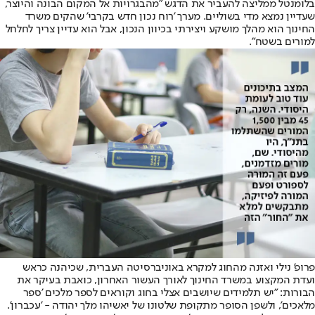
בלומנטל ממליצה להעביר את הדגש "מהבגרויות אל המקום הבונה והיוצר,
שעדיין נמצא מדי בשוליים. מערך 'רוח נכון חדש בקרבי' שהקים משרד
החינוך הוא מהלך מושקע ויצירתי בכיוון הנכון, אבל הוא עדיין צריך לחלחל
למורים בשטח".
פרופ' נילי ואזנה מהחוג למקרא באוניברסיטה העברית, שכיהנה כראש
ועדת המקצוע במשרד החינוך לאורך העשור האחרון, כואבת בעיקר את
הבורות: "יש תלמידים שיושבים אצלי בחוג וקוראים לספר מלכים 'ספר
מלאכים', ולשפן הסופר מתקופת שלטונו של יאשיהו מלך יהודה - 'עכברון'.