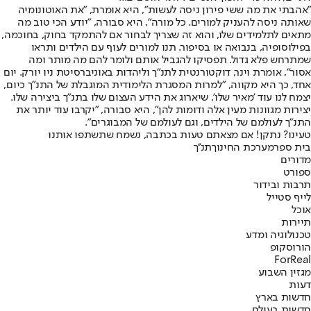
"אהבתי את מה ששי פירון ניסה לעשות", היא אומרת, "את האוטונומיה
שאותה ניסה להעניק למורים. כל מורה", היא סבורה, "יודע הכי טוב מה
מתאים לתלמידים שלו, והוא זה שצריך לבחור אם להתמקד בחוק, בחוכמה,
בפילוסופיה, בנבואה או בסיפור. תנו למורים לעוף עם הילדים ותראו
שמתרחש פלא גדול. תפסיקו להגביל אותם ולומר להם מה מותר ומה
אסור", אומרת וינר, דוקטורנטית לתנ"ך וליהדות באוניברסיטת ניו יורק. יום
אחד, כך היא מקווה, "למרות המסגרת הלימודית המוגבלת של התנ"ך כיום,
יצמח לנו עוד 'מאיר שלו', שיארוג את הידע העצום שלו בתנ"ך ביצירה שלו.
יצירות מגוונות מעין אלה ודומות להן", היא סבורה, "יקרבו עוד יותר את
התנ"ך לעולמם של הילדים, וגם לעולמם של המבוגרים".
טעינו? נתקן! אם מצאתם טעות בכתבה, נשמח שתשתפו אותנו
בית ספר
מערכת החינוך
תנ''ך
מדורים
ספורט
תרבות ובידור
לייף סטייל
אוכל
תיירות
טכנולוגיה ומדע
הורוסקופ
ForReal
מגזין השבוע
דעות
חדשות בארץ
חדשות בעולם