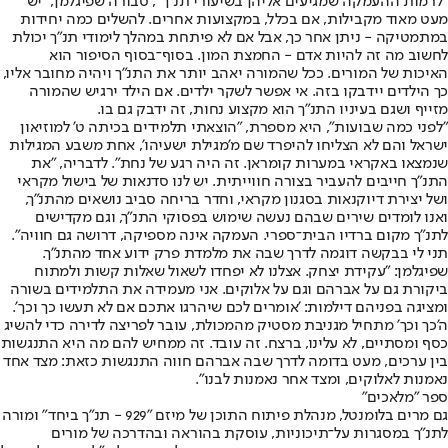
"לרמות ההעמקה שמגיעים אליהן בשיעורי תנ"ך", סבורה שפיגלמן, "יש
מעט מאוד מקבילות, אם בכלל, במקצועות אחרים. להשלים כמה יחידות
במתמטיקה - ניתן אחר כך, אבל אם לא פיתחת במהלך לימודי תנ"ך יכולת
לחשוב מה זה להיות אדם - החמצת המון. בסוף־בסוף הסיפור הוא
האיכות של המורים. ככל שהמורה יאהב יותר את התנ"ך ויהיה מחובר אליו,
כך הילדים יידבקו בזה. אי אפשר לשקר ילדים. אם הילד ירגיש שהמורה
מזייף ושגם בעיניו התנ"ך הוא מקצוע נחות, זה ידבק גם בו.
"לפני כמה שבועות", היא מספרת, "הוצאתי תלמידים בכיתה ט' למוזיאון
ישראל והם לא הצליחו להיפרד שם מ'מגילת ישעיהו', אחת משבע המגילות
שנמצאו באקראי במערות קומראן. זה היה רגע של נחת". לדבריה, "את
התנ"ך חייבים להעביר בצורה חווייתית. יש לנו סדנאות של בישול מקראי
ושל יצירת דיוקנאות בסגנון מקראי, וחדר בריחה סביב נושאים מהתנ"ך,
ואנו לומדים שירים שבהם נעשה שימוש בפסוקי התנ"ך, וגם מקדישים
לתנ"ך מקום ברדיו הבית־ספרי. העמקה אינה מספיקה, דרושה גם חוויה".
תני לי בבקשה דוגמה לדרך שבה את מלמדת פרק ידוע אחד מהתנ"ך.
שפיגלמן: "עקידת יצחק. אצלנו לא יפחדו לשאול שאלות קשות ולמתוח
ביקורת גם על אברהם וגם על אלוקים. אני מעמידה את התלמידים בשורה
ומציגה בפניהם דילמות: 'אומרים לכם שיהרגו אתכם אם לא תעשו כך וכך'.
ה'כך וכך' מתחיל מגניבת מסטיק מהמכולת, עובר לפריצה לדירה כדי להשיג
כסף ומסתיים, לא עלינו, ברצח. זה עובד. זה ממחיש להם מה היא התנגשות
בין ערכים, מעט בדומה לדרך שבה אברהם חווה התנגשות כזאת: מצד אחד
נאמנות לאלוקים, ומצד אחר נאמנות לבנו".
ספר "מלאכים"
גם מרים בלומנטל, מנהלת פיתוח התוכן של מיזם "929 - תנ"ך ביחד" ומורה
לתנ"ך במסגרות על־תיכוניות, עוסקת בהוראה ובהדרכה של מורים