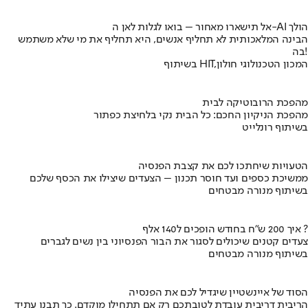
אל תישארו מאחור – בואו לגלות לאן ה-AI הולך
הבינה המלאכותית לא תחליף אנשים, היא תחליף את מי שלא משתמש
בה!
בשיתוף HIT,המכון הטכנולוגי חולון
מהפכת הרובוטיקה לבית
מהפכת הניקיון החכם: כל הבית נקי בלחיצת כפתור
בשיתוף רונלייט
הטעויות שיחתכו לכם את קצבת הפנסיה
ממשיכת כספים ועד חוסר תכנון – הצעדים שיצילו את הכסף שלכם
בשיתוף מנורה מבטחים
איך 200 ש"ח בחודש הופכים ל140 אלף ?
צעדים קטנים שיכולים לסגור את הבור הפנסיוני בין נשים לגברים
בשיתוף מנורה מבטחים
הסוד של איינשטיין שיגדיל לכם את הפנסיה
הריבית דריבית עובדת לטובתכם רק אם תתחילו מוקדם. כך תבנו עתיד