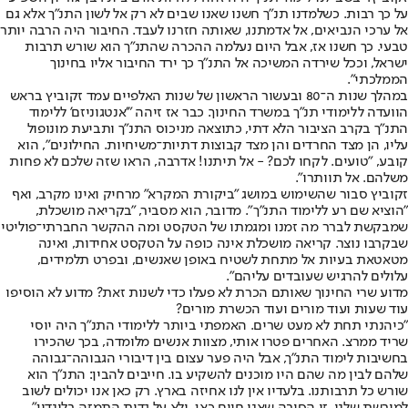
על כך רבות. כשלמדנו תנ"ך חשנו שאנו שבים לא רק אל לשון התנ"ך אלא גם
אל ערכי הנביאים, אל אדמתנו, שאותה חזרנו לעבד. החיבור היה הרבה יותר
טבעי. כך חשנו אז, אבל היום נעלמה ההכרה שהתנ"ך הוא שורש תרבות
ישראל, וככל שירדה המשיכה אל התנ"ך כך ירד החיבור אליו בחינוך
הממלכתי".
במהלך שנות ה־80 ובעשור הראשון של שנות האלפיים עמד זקוביץ בראש
הוועדה ללימודי תנ"ך במשרד החינוך. כבר אז זיהה "'אנטגוניזם' ללימוד
התנ"ך בקרב הציבור הלא דתי, כתוצאה מניכוס התנ"ך ותביעת מונופול
עליו, הן מצד החרדים והן מצד קבוצות דתיות־משיחיות. החילונים", הוא
קובע, "טועים. לקחו לכם? - אל תיתנו! אדרבה, הראו שזה שלכם לא פחות
משלהם. אל תוותרו".
זקוביץ סבור שהשימוש במושג "ביקורת המקרא" מרחיק ואינו מקרב, ואף
"הוציא שם רע ללימוד התנ"ך". מדובר, הוא מסביר, "בקריאה מושכלת,
שמבקשת לברר מה זמנו ומגמתו של הטקסט ומה ההקשר החברתי־פוליטי
שבקרבו נוצר. קריאה מושכלת אינה כופה על הטקסט אחידות, ואינה
מטאטאת בעיות אל מתחת לשטיח באופן שאנשים, ובפרט תלמידים,
עלולים להרגיש שעובדים עליהם".
מדוע שרי החינוך שאותם הכרת לא פעלו כדי לשנות זאת? מדוע לא הוסיפו
עוד שעות ועוד מורים ועוד הכשרת מורים?
"כיהנתי תחת לא מעט שרים. האמפתי ביותר ללימודי התנ"ך היה יוסי
שריד ממרצ. האחרים פטרו אותי, מצוות אנשים מלומדה, בכך שהכירו
בחשיבות לימוד התנ"ך, אבל היה פער עצום בין דיבורי הגבוהה־גבוהה
שלהם לבין מה שהם היו מוכנים להשקיע בו. חייבים להבין: התנ"ך הוא
שורש כל תרבותנו. בלעדיו אין לנו אחיזה בארץ. רק כאן אנו יכולים לשוב