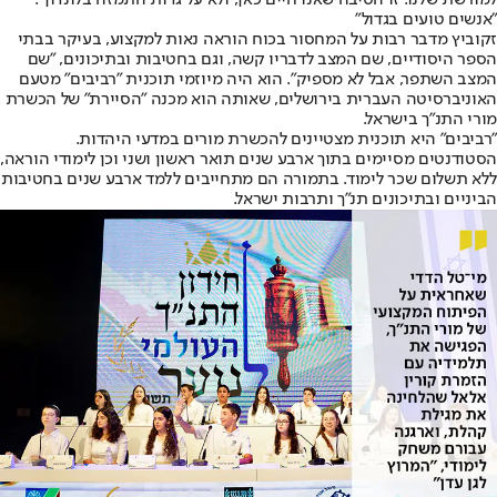
למורשת שלנו. זו הסיבה שאנו חיים כאן, ולא על גדות התמזה בלונדון".
"אנשים טועים בגדול"
זקוביץ מדבר רבות על המחסור בכוח הוראה נאות למקצוע, בעיקר בבתי
הספר היסודיים, שם המצב לדבריו קשה, וגם בחטיבות ובתיכונים, "שם
המצב השתפר, אבל לא מספיק". הוא היה מיוזמי תוכנית "רביבים" מטעם
האוניברסיטה העברית בירושלים, שאותה הוא מכנה "הסיירת" של הכשרת
מורי התנ"ך בישראל.
"רביבים" היא תוכנית מצטיינים להכשרת מורים במדעי היהדות.
הסטודנטים מסיימים בתוך ארבע שנים תואר ראשון ושני וכן לימודי הוראה,
ללא תשלום שכר לימוד. בתמורה הם מתחייבים ללמד ארבע שנים בחטיבות
הביניים ובתיכונים תנ"ך ותרבות ישראל.