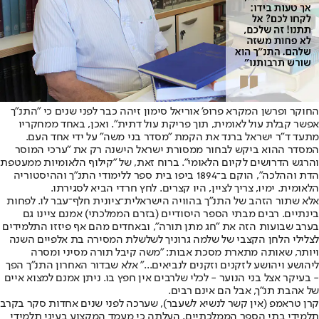
החוקר ופרשן המקרא פרופ' אוריאל סימון זיהה כבר לפני שנים כי "התנ"ך
אפשר קבלת עול לאומית, תוך פריקת עול דתית". ואכן, באחד ממחקריו
מתעד ד"ר ישראל ברנד את הקמת "מסדר בני משה" על ידי אחד העם.
המסדר ההוא ביקש לבחור ממסורת ישראל הישנה רק את "ערכי המוסר
והרגש הדרושים לקיום הלאומי". ברוח זאת, של "קילוף הלאומיות ממעטפת
הדת וההלכה", הוקם ב־1894 ביפו בית ספר ללימודי התנ"ך וההיסטוריה
הלאומית. ימיו, צריך לציין, היו קצרים. לחץ חרדי הביא לסגירתו.
אלא שתור הזהב של התנ"ך בהוויה הישראלית־ציונית חלף־עבר לו. לפחות
בינתיים. רבים מבתי הספר היסודיים (בזרם הממלכתי) אמנם ציינו גם
בערב שבועות הזה את "חג מתן תורה", ובאחדים מהם אף פיזזו התלמידים
לצלילי הלחן הקצבי של שלמה גרוניך לשלשלת המסירה בת אלפיים השנה
ויותר, שאותה מתארת מסכת אבות: "משה קיבל תורה מסיני ומסרה
ליהושע ויהושע לזקנים וזקנים לנביאים..." אלא שבדור האחרון התנ"ך הפך
- בעיקר אצל בני הנוער - לכלי שלרבים אין חפץ בו. ניתן אמנם למצוא איים
של אהבת תנ"ך, אבל הם אינם רבים.
קרן טראמפ (אין קשר לנשיא לשעבר), שערכה לפני שנים אחדות סקר בקרב
תלמידי בתי הספר הממלכתיים, העלתה כי מעמד המקצוע בעיני תלמידי