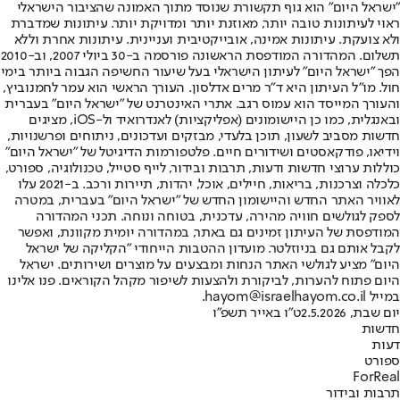
"ישראל היום" הוא גוף תקשורת שנוסד מתוך האמונה שהציבור הישראלי
ראוי לעיתונות טובה יותר, מאוזנת יותר ומדויקת יותר. עיתונות שמדברת
ולא צועקת. עיתונות אמינה, אובייקטיבית ועניינית. עיתונות אחרת וללא
תשלום. המהדורה המודפסת הראשונה פורסמה ב-30 ביולי 2007, וב-2010
הפך "ישראל היום" לעיתון הישראלי בעל שיעור החשיפה הגבוה ביותר בימי
חול. מו"ל העיתון היא ד"ר מרים אדלסון. העורך הראשי הוא עמר לחמנוביץ,
והעורך המייסד הוא עמוס רגב. אתרי האינטרנט של "ישראל היום" בעברית
ובאנגלית, כמו כן היישומונים (אפליקציות) לאנדרואיד ול-iOS, מציגים
חדשות מסביב לשעון, תוכן בלעדי, מבזקים ועדכונים, ניתוחים ופרשנויות,
וידיאו, פודקאסטים ושידורים חיים. פלטפורמות הדיגיטל של "ישראל היום"
כוללות ערוצי חדשות ודעות, תרבות ובידור, לייף סטייל, טכנולוגיה, ספורט,
כלכלה וצרכנות, בריאות, חיילים, אוכל, יהדות, תיירות ורכב. ב-2021 עלו
לאוויר האתר החדש והיישומון החדש של "ישראל היום" בעברית, במטרה
לספק לגולשים חוויה מהירה, עדכנית, בטוחה ונוחה. תכני המהדורה
המודפסת של העיתון זמינים גם באתר, במהדורה יומית מקוונת, ואפשר
לקבל אותם גם בניוזלטר. מועדון ההטבות הייחודי "הקליקה של ישראל
היום" מציע לגולשי האתר הנחות ומבצעים על מוצרים ושירותים. ישראל
היום פתוח להערות, לביקורת ולהצעות לשיפור מקהל הקוראים. פנו אלינו
במייל hayom@israelhayom.co.il.
יום שבת, 2.5.2026
ט"ו באייר תשפ"ו
חדשות
דעות
ספורט
ForReal
תרבות ובידור