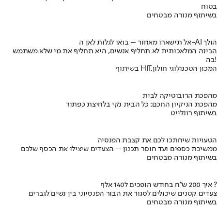
בטוח
בשיתוף מנורה מבטחים
אל תישארו מאחור – בואו לגלות לאן ה-AI הולך
הבינה המלאכותית לא תחליף אנשים, היא תחליף את מי שלא משתמש
בה!
בשיתוף HIT,המכון הטכנולוגי חולון
מהפכת הרובוטיקה לבית
מהפכת הניקיון החכם: כל הבית נקי בלחיצת כפתור
בשיתוף רונלייט
הטעויות שיחתכו לכם את קצבת הפנסיה
ממשיכת כספים ועד חוסר תכנון – הצעדים שיצילו את הכסף שלכם
בשיתוף מנורה מבטחים
איך 200 ש"ח בחודש הופכים ל140 אלף ?
צעדים קטנים שיכולים לסגור את הבור הפנסיוני בין נשים לגברים
בשיתוף מנורה מבטחים