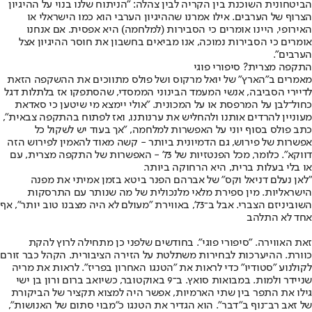
הביטחונית השוכנת בין הקריה לבין צהלה: "הניתוח שלנו בנוי על ההיגיון
הצרוף של הערבים. אילו אמרנו שההיגיון הערבי הוא כמו הישראלי או
האירופי, היינו אומרים כי הסבירות (למלחמה) היא אפסית. אם אנחנו
אומרים כי הסבירות נמוכה, אנו מביאים בחשבון את חוסר ההיגיון אצל
הערבים".
התקפה מצרית? סיפורי פוגי
מאמרים ב"הארץ" של יואל מרקוס ושל פולס מתווכים את ההשקפה הזאת
לדיירי הסביבה, אנשי המעמד הבינוני הממסדי, שהסתפקו אז בלתלות דגל
כחול־לבן על המרפסת או על המכונית. "אולי יימצא מי שיטען כי סאדאת
מעוניין להרדים אותנו ולהחליש את ערנותנו, ואז לפתוח בהתקפה צבאית",
כתב פולס בסוף יוני על האפשרות למלחמה, "אך בעוד יש לשקול כל
אפשרות של פירוש, גם הדמיונית ביותר - קשה מאוד להאמין לפירוש הזה
דווקא". כלומר, מכל הפנטזיות של 73' - האפשרות של התקפה מצרית, עם
או בלי בעלות ברית, היא הרחוקה ביותר.
"לאן נעלם דניאל וקס" של אברהם הפנר ביטא בזמן אמיתי את מפנה
הישראליות. מין ספירת מלאי מלנכולית של מה שנותר עם התרסקות
השוביניזם הצברי. אבל ב־73', באווירת "מעולם לא היה מצבנו טוב יותר", אף
אחד לא התלהב
זאת האווירה. "סיפורי פוגי". בחודשים שלפני כן מתחילה לרוץ להקת
כוורת. ההיערכות לבחירות משתלטת על הזירה הציבורית. הקהל כבר זורם
לקולנוע "סטודיו" כדי לראות את "הטנגו האחרון בפריז". לראות את מריה
שניידר ולמות. במבואות סואץ. ב־9 באוקטובר, כשיואב ברום ורון בן ישי
גילו את התפר בין שתי הארמיות, אפשר היה למצוא תקציר של הביקורת
של זאב רב־נוף ב"דבר". הוא הגדיר את הטנגו כ"מבוי סתום של האנושות",