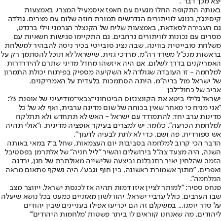
יצא מכך דבר".
באותה התקופה החלו מגעים עם חאפז איסמעיל המצרי, באמצעות
קיסינג'ר, בנוגע לוויתורים הנדרשים תמורת חוזה שלום עם מצרים. גולדה
גם העבירה לסאדאת, באמצעות שליח של הקנצלר הגרמני וילי ברנדט,
מסרים עם נכונות לוויתורים נרחבים. גם התקיימו פגישות חשאיות עם
משלחת סובייטית בווינה, שבה נציג סובייטי בכיר ניסה להבהיר למשלחת
בראשות מנכ"ל משרד רה"מ, מרדכי גזית, שישראל לא תוכל להסתמך רק על
האמריקנים בדרך לשלום. אם היה איזשהו מחדל מדיני שתרם להידרדרות
למלחמה - זו העובדה שגולדה לא השקיעה מספיק בפיתוח יכולת התמרון
של ישראל מול בריה"מ. היתה הסתמכות בלעדית על האמריקנים.
אביב של כחול־לבן
ישראל גלילי ביטא את הקונצנזוס הביטחוני־צבאי־מודיעיני של אופנת 73':
"אני מניח כי מאחר שאין בכוחה של שום מדינה ערבית, ואף לא של כל
מדינות ערב יחד, להתמודד עם ישראל - האש לא תתחדש ולא תתלקח
למלחמת הכרעה". כלומר, יש למצרים בעיקר אופציה מדינית, ו"אולי תהיה
אש ספורדית, פה ושם, כדי לא לתת לבעיה לדעוך".
הדבר הכי קרוב למלחמה בסביבות יום העצמאות, שחל ב־7 במאי באותה
השנה, היה מצעד צה"ל בירושלים והשיר "ליל חניה" של אלתרמן בפסטיבל
הזמר, שהלחין יאיר רוזנבלום וביצעה שלישייה מאולתרת של חנן, ירדנה
ואפרים. "מתוך אשמורת ראשונה, בין חוף וגבע/ היה נשקף פתאום מראה
המלחמה".
פנחס ספיר: "למותר לציין איזו דמות תהיה אז לכנסת ישראל. ייווצר מצב
שבו הערבים, כולל ערביי ישראל, יהוו לשון מאזניים כמעט בכל נושא שיעלה
על סדר יומנו... במשקלם זה הם יכריעו אפילו בעניינים שבין יהודים
ליהודים, מה שאנחנו קוראים לו ביתר פשטות 'מלחמות היהודים'"