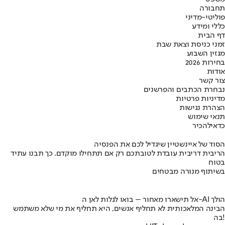
תחבורה
פוליטי-מדיני
כללי ומידע
דף הבית
זמני כניסת וצאת שבת
מגזין השבוע
בחירות 2026
אודות
צור קשר
נבחרת הכתבים והפרשנים
מדיניות פרטיות
הצהרת נגישות
תנאי שימוש
כדאי
להכיר
הסוד של איינשטיין שיגדיל לכם את הפנסיה
הריבית דריבית עובדת לטובתכם רק אם תתחילו מוקדם. כך תבנו עתיד
בטוח
בשיתוף מנורה מבטחים
אל תישארו מאחור – בואו לגלות לאן ה-AI הולך
הבינה המלאכותית לא תחליף אנשים, היא תחליף את מי שלא משתמש
בה!