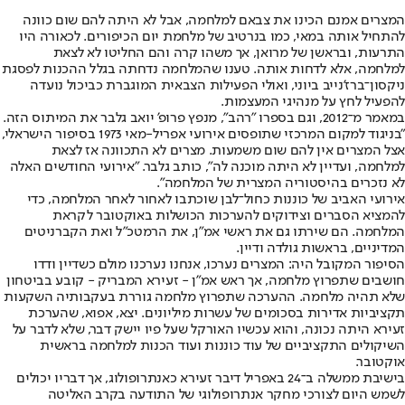
המצרים אמנם הכינו את צבאם למלחמה, אבל לא היתה להם שום כוונה
להתחיל אותה במאי, כמו בנרטיב של מלחמת יום הכיפורים. לכאורה היו
התרעות, ובראשן של מרואן, אך משהו קרה והם החליטו לא לצאת
למלחמה, אלא לדחות אותה. טענו שהמלחמה נדחתה בגלל ההכנות לפסגת
ניקסון־ברז'נייב ביוני, ואולי הפעילות הצבאית המוגברת כביכול נועדה
להפעיל לחץ על מנהיגי המעצמות.
במאמר מ־2012, וגם בספרו "רהב", מנפץ פרופ' יואב גלבר את המיתוס הזה.
"בניגוד למקום המרכזי שתופסים אירועי אפריל-מאי 1973 בסיפור הישראלי,
אצל המצרים אין להם שום משמעות. מצרים לא התכוונה אז לצאת
למלחמה, ועדיין לא היתה מוכנה לה", כותב גלבר. "אירועי החודשים האלה
לא נזכרים בהיסטוריה המצרית של המלחמה".
אירועי האביב של כוננות כחול־לבן שוכתבו לאחור לאחר המלחמה, כדי
להמציא הסברים וצידוקים להערכות הכושלות באוקטובר לקראת
המלחמה. הם שירתו גם את ראשי אמ"ן, את הרמטכ"ל ואת הקברניטים
המדיניים, בראשות גולדה ודיין.
הסיפור המקובל היה: המצרים נערכו, אנחנו נערכנו מולם כשדיין ודדו
חושבים שתפרוץ מלחמה, אך ראש אמ"ן - זעירא המבריק - קובע בביטחון
שלא תהיה מלחמה. ההערכה שתפרוץ מלחמה גוררת בעקבותיה השקעות
תקציביות אדירות בסכומים של עשרות מיליונים. יצא, אפוא, שהערכת
זעירא היתה נכונה, והוא עכשיו האורקל שעל פיו יישק דבר, שלא לדבר על
השיקולים התקציביים של עוד כוננות ועוד הכנות למלחמה בראשית
אוקטובר.
בישיבת ממשלה ב־24 באפריל דיבר זעירא כאנתרופולוג, אך דבריו יכולים
לשמש היום לצורכי מחקר אנתרופולוגי של התודעה בקרב האליטה