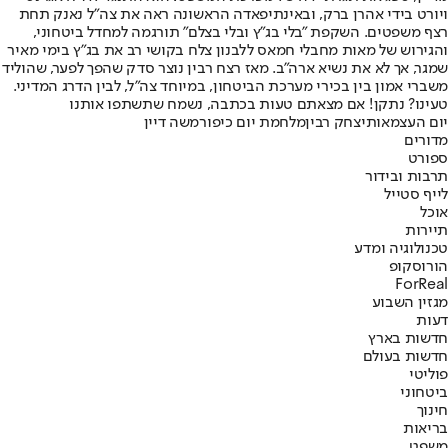
ויורט בידי אהרן ברק, ובאינתיפאדה הראשונה ראה את צה"ל נאנק תחת
רצף משפטים. השקפת "בלי בג"ץ ובלי בצלם" תורגמה למחדל ביטחוני,
והגירוש של מאות מחבלי חמאס ללבנון צלח בקושי רב את בג"ץ בימי מאיר
שמגר, אך לא את נשיא ארה"ב. מאז רצח רבין נוצר סדק שהפך לפער, שהוליד
משברי אמון בין בכירי מערכת הביטחון, במיוחד צה"ל, לבין הדרג המדיני.
טעינו? נתקן! אם מצאתם טעות בכתבה, נשמח שתשתפו אותנו
יום העצמאות
יצחק רבין
מלחמת יום כיפור
משה דיין
מדורים
ספורט
תרבות ובידור
לייף סטייל
אוכל
תיירות
טכנולוגיה ומדע
הורוסקופ
ForReal
מגזין השבוע
דעות
חדשות בארץ
חדשות בעולם
פוליטי
ביטחוני
חינוך
בריאות
משפט