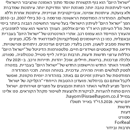
"ישראל היום" הוא גוף תקשורת שנוסד מתוך האמונה שהציבור הישראלי
ראוי לעיתונות טובה יותר, מאוזנת יותר ומדויקת יותר. עיתונות שמדברת
ולא צועקת. עיתונות אמינה, אובייקטיבית ועניינית. עיתונות אחרת וללא
תשלום. המהדורה המודפסת הראשונה פורסמה ב-30 ביולי 2007, וב-2010
הפך "ישראל היום" לעיתון הישראלי בעל שיעור החשיפה הגבוה ביותר בימי
חול. מו"ל העיתון היא ד"ר מרים אדלסון. העורך הראשי הוא עמר לחמנוביץ,
והעורך המייסד הוא עמוס רגב. אתרי האינטרנט של "ישראל היום" בעברית
ובאנגלית, כמו כן היישומונים (אפליקציות) לאנדרואיד ול-iOS, מציגים
חדשות מסביב לשעון, תוכן בלעדי, מבזקים ועדכונים, ניתוחים ופרשנויות,
וידיאו, פודקאסטים ושידורים חיים. פלטפורמות הדיגיטל של "ישראל היום"
כוללות ערוצי חדשות ודעות, תרבות ובידור, לייף סטייל, טכנולוגיה, ספורט,
כלכלה וצרכנות, בריאות, חיילים, אוכל, יהדות, תיירות ורכב. ב-2021 עלו
לאוויר האתר החדש והיישומון החדש של "ישראל היום" בעברית, במטרה
לספק לגולשים חוויה מהירה, עדכנית, בטוחה ונוחה. תכני המהדורה
המודפסת של העיתון זמינים גם באתר, במהדורה יומית מקוונת, ואפשר
לקבל אותם גם בניוזלטר. מועדון ההטבות הייחודי "הקליקה של ישראל
היום" מציע לגולשי האתר הנחות ומבצעים על מוצרים ושירותים. ישראל
היום פתוח להערות, לביקורת ולהצעות לשיפור מקהל הקוראים. פנו אלינו
במייל hayom@israelhayom.co.il.
יום שישי, 1.5.2026
י"ד באייר תשפ"ו
חדשות
דעות
ספורט
ForReal
תרבות ובידור