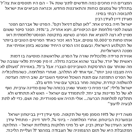
המצרים היו מחכים כמה חודשים לתוך שנת 74' - הם היו תופסים את צה"ל
בתהליך של צמצום כוחות והתארגנות מחדש, וכנראה מביאים את ישראל
לתבוסה רבתי בסיני.
מעידן דיין לעידן רבין
ישראל חיה בסרט אחר. "לאן נעלם דניאל וקס". הסרט של אברהם הפנר
נעשה לפני מלחמת יום הכיפורים, ויצא אחריה, ב־1974. הפנר סיפר ששום
מפיץ לא רצה להוציא את הסרט. כשיצא בתקופה הפוסט־מלחמתית ראו
אותו פחות מ־10,000 צופים, אבל הוא זכור כאחד הסרטים הטובים ביותר
של הקולנוע הישראלי, ובעצם זהו הסרט היחיד שמבטא בזמן אמיתי את
מפנה הישראליות.
אווירת פרידה מלנכולית שורה על הסרט, שלראשונה מופיעה בו דמות
ראשית של יורד, של צבר שהוא אכזבה גדולה. זו מין ספירת מלאי עצובה של
מה שנותר עם התרסקות השוביניזם הצברי. אבל ב־73', באווירת "מעולם לא
היה מצבנו טוב יותר", אף אחד לא התלהב. ואחרי המלחמה, כשהמלנכוליה
של הסרט התמזגה עם תוגת השכול ואיסוף השברים, שוב היתה העדפה
להשלמה קודרת, שקמה מחר בבוקר עם שיר חדש בלב.
ישראל גלילי: "אני מניח כי מאחר שאין בכוחה של שום מדינה ערבית, ואף
לא של כל מדינות ערב יחד, להתמודד עם ישראל - האש לא תתחדש ולא
תתלקח למלחמת הכרעה... אולי תהיה אש ספורדית, פה ושם, כדי לא לתת
לבעיה לדעוך"
משה דיין של 1973 מסמן סוף של תקופה. סוף עידן דיין בביטחון ישראל
ובמערכת הביטחון. אחרי המלחמה - ביוני 74', ליתר דיוק - מתחיל עידן
חדש: העידן של יצחק רבין. יש כל מיני חלוקות בתולדות ישראל - החלוקה
המקובלת היא של תום ההגמוניה של העבודה במהפך 77' ועליית הליכוד,