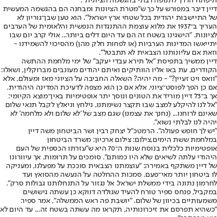
תיפתח הדרך לתנופה רבתי בהגשמה הציונית".
דיין דיבר במפורש על כך ש"מטרת הציונות ומבחנה הם בהגשמה המעשית
של התיישבות יהודית בכל שטחי ארץ ישראל". הוא טען שבן־גוריון לא
העריך ב־1937 את מלוא עוצמת ההתנגדות הנפשית והלאומית של הערבים
לציונות. "הישגינו בשטח זה הם עד היום דלים ביותר... אולי קרב יום שבו
יתייאשו המדינות הערביות (או לפחות חלק מהן) מהסיכוי להשמידנו -
וזאת אם עליונותנו הצבאית לא תתבטל".
דיין ממשיך בתפיסת "אל תירא עבדי יעקב" של ימי מלחמת ההתשה
הקודרים, עת באו אליו הוותיקים ואיתם יהודים מעונבים מברוקלין, ושאלו:
"וואס ויט זעיין?" - מה יהיה? השאלה החביבה על הציוני מאז ומעולם, אלא
אם כן הפך לפוסט־ציוני. אלא אם כן הוא מצפה לדעיכת המדינה היהודית.
אך ב־73' דיין מוריד את הטונים ונוסך יתר אופטימיות באין־מוצא הקיומי:
"אל לנו להיקלע למצב שבו תקצר נשימתנו, נילחץ וניאלץ לקבל תנאי שלום
שאינם לרוחנו... (נחנך את עצמנו) שגם מצב של 'לא שלום ולא מלחמה' לא
יהיה לנו לבלתי נשוא".
"יש לך חופש פעולה". הרמטכ"ל יצחק רבין ושר הביטחון משה דיין
במלחמת ששת הימים,צילום: צילום ארכיון: משרד הביטחון
אופטימיות כלכלית בנוסח שנות ה־70 היא ש"עזרתו הכספית של העם
היהודי עלתה לשיאים שלא היו כמותם". סומכים על תרומות. אך עיוורונו
של דיין משתקף באמירה: "עוצמתנו הצבאית סוככת על מפעלנו, ומעניקה
לו ביטחון יותר מאי־פעם. סמכות ההחלטה על הנעשה מהסואץ ועד
לחרמון נתונה בידי ממשלת ישראל. אל נגזור על התנחלותנו גבולות סרק".
במקביל, פנחס ספיר טורח להעיד שגולדה דווקא כן עשתה גישושים
משמעותיים בכיוון של שלום. "יושבת פה ראש הממשלה", אמר ספיר.
"כשהיא תפרסם את זיכרונותיה, תקראו מה עשתה בשטח זה... עד היום לא