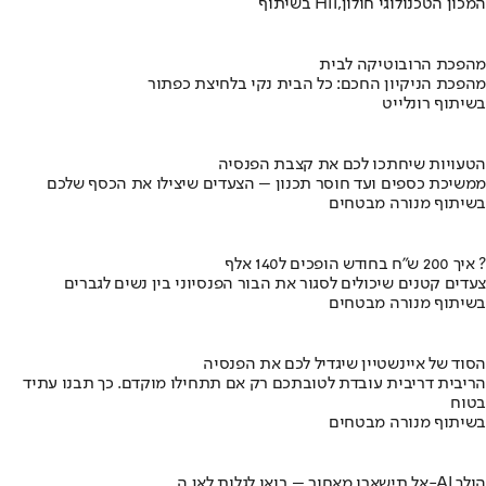
בשיתוף HIT,המכון הטכנולוגי חולון
מהפכת הרובוטיקה לבית
מהפכת הניקיון החכם: כל הבית נקי בלחיצת כפתור
בשיתוף רונלייט
הטעויות שיחתכו לכם את קצבת הפנסיה
ממשיכת כספים ועד חוסר תכנון – הצעדים שיצילו את הכסף שלכם
בשיתוף מנורה מבטחים
איך 200 ש"ח בחודש הופכים ל140 אלף ?
צעדים קטנים שיכולים לסגור את הבור הפנסיוני בין נשים לגברים
בשיתוף מנורה מבטחים
הסוד של איינשטיין שיגדיל לכם את הפנסיה
הריבית דריבית עובדת לטובתכם רק אם תתחילו מוקדם. כך תבנו עתיד
בטוח
בשיתוף מנורה מבטחים
אל תישארו מאחור – בואו לגלות לאן ה-AI הולך