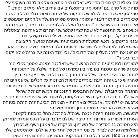
עם סמליות קיצונית מדי. לישראלים היה פתאום על מה לדבר, השקיף עלי
מוהר, מול סרט עם "יחסי מין ברוטאליים עם עירום מלא, מילים גסות..."
סוף־סוף אפשר היה למלא עשר דקות של שיחת חצות בגלי צה"ל בהגיגים
שנאמרים בחיתוך דיבור עגמומי. הסרט פשוט הושלך אל המים המעופשים
של התרבות הישראלית "כמו גלגל הצלה לסלונים החברתיים", תקף מוהר,
וכשכתב על התופעה לא שכח לציין שלפרשני התרבות באירופה ובאנגליה
יש יתרון קל, בכך שהם גם ראו את החומר שעליו הם מקשקשים.
יבגני פרימקוב, ראש המשלחת הסובייטית שעימה נפגשה הקבוצה
הישראלית, לא הצליח להשיג את תשומת הלב הראויה כשהדגיש כי הוא
"מייצג את הדרג העליון אצל הדובים", וכי "נגד רצונה של בריה"מ לא יקום
דבר באזור".
למצרים ולסובייטים היתה הרגשה שישראל זזה ימינה. מסמך גלילי היה
כעין פשרה מוסכמת במערך בין עמדתו של ספיר, שלגלג על התוכניות
לבנות את העיר ימית ושלל את החזון ההתנחלותי של דיין, לבין דיין,
שהרגיש כי באותה העת עומדים לרשות הציונות כל הכלים שמעניקים לה
תנופה: כסף, התגברות העלייה, כוח צבאי מרתיע ופוטנציאל התיישבותי.
ההנחה המקובלת, שעליה התבססו התוכניות המשותפות לישראל
ולארה"ב, היתה שבמקרה של התלקחות, לרשות ישראל עומדים שניים עד
ארבעה ימי לחימה. או במילים אחרות - הצמרת הביטחונית היתה בטוחה
שהיא משיגה הכרעה בחזית בתוך פחות משבוע.
למעשה, השאננות היתה כזאת שצה"ל, כהרגלו, החל בהכנות לקיצור
השירות ולפירוק יחידות. החטיבה שכולם מדברים עליה כמועמדת לפירוק
היא חטיבה 14 הסדירה של השריון, בפיקודו של אמנון רשף, שבפרוץ
המלחמה נערכה לבדה על פני חזית של יותר מ־160 ק"מ, ושהטנקים שלה
(פחות מ־100) נשאו בכל כובד המתקפה המצרית. היום אומרים שאם