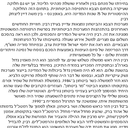
בחירתו של מנחם בגין ולאחריו שושלת מנהיגי הליכוד. אך יש גם חלוקה
שעיקרה בתחום הצבא והתפיסה הביטחונית. בתחום הזה החלוקה
ההיסטורית של 75 שנות המדינה היא, באופן גס - בין משה דיין ליצחק
רבין.
מערכות הצבא והביטחון נמצאות עדיין בעידן רבין. חוויית החודשים
האחרונים בהתנהגות המערכות הביטחוניות בפרשת הרפורמה המשפטית
מפגינה את זה. רבין היה איש של הסדרים והסכמים, ולכן הוא ראה בהסכם
השלום עם מצרים, למשל, אירוע שעולה בחשיבותו על כל הניצחונות
הצבאיים. הוא ראה את יחסי ישראל ומדינות ערב, ובמיוחד סוריה ואש"ף,
דרך הפריזמה של סיום העימות באמצעות הסכם בנוסח של נסיגה וויתורים
תמורת שלום - על כל משמעויותיו.
רבין היה ראש ממשלה כשלוש שנים, עד למהפך. הוא היה מאמין גדול
בארה"ב ובתפקידה המכריע במזרח התיכון, במיוחד בבלעדיות שלה
בהשגת שלום. הוא לא היה מאמין גדול ביכולות של המדינה בייצור מערכות
נשק עיקריות לצבא, ובסופו של דבר היה שותף להפלת פרויקט הלביא.
הוא חזר לממשלה כשר ביטחון ב־1984, בממשלת האחדות של שמיר ופרס.
בתקופתו הומצא הביטוי "מר ביטחון". העוזרים הקרובים שלו טענו שהוא
היחיד המוסמך להכריע בענייני ביטחון גורליים. האוטוריטה שלו פעלה
באופן שלילי על הקצינים שהיו נתונים להשפעתו. שמיר היה מאושר
מהשותפות איתו, שנמשכה עד התרגיל המסריח ב־1990.
ב־92' רבין חזר כראש ממשלה ושר ביטחון, ונאלץ לסמוך על רמטכ"ל בדמותו
של אהוד ברק, שהציג מחדל אחרי מחדל. הרמטכ"ל השני בתקופתו, אמנון
ליפקין־שחק, ירש מרבין את ההילה והעביר את המורשת של צבא אוסלו,
ההסכמים והמשפט לדור הבא של האלופים והרמטכ"לים. רבין, להבדיל
מדיין, ספג את תגרת ידה של מערכת המשפט: הוא התנגד לדו"ח אגרנט