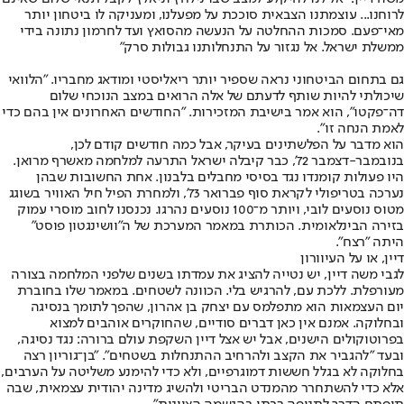
לרוחנו... עוצמתנו הצבאית סוככת על מפעלנו, ומעניקה לו ביטחון יותר
מאי־פעם. סמכות ההחלטה על הנעשה מהסואץ ועד לחרמון נתונה בידי
ממשלת ישראל. אל נגזור על התנחלותנו גבולות סרק"
גם בתחום הביטחוני נראה שספיר יותר ריאליסטי ומודאג מחבריו. "הלוואי
שיכולתי להיות שותף לדעתם של אלה הרואים במצב הנוכחי שלום
דה־פקטו", הוא אמר בישיבת המזכירות. "החודשים האחרונים אין בהם כדי
לאמת הנחה זו".
הוא מדבר על הפלשתינים בעיקר, אבל כמה חודשים קודם לכן,
בנובמבר-דצמבר 72', כבר קיבלה ישראל התרעה למלחמה מאשרף מרואן.
היו פעולות קומנדו נגד בסיסי מחבלים בלבנון. אחת החשובות שבהן
נערכה בטריפולי לקראת סוף פברואר 73', ולמחרת הפיל חיל האוויר בשוגג
מטוס נוסעים לובי, ויותר מ־100 נוסעים נהרגו. נכנסנו לחוב מוסרי עמוק
בזירה הבינלאומית. הכותרת במאמר המערכת של ה"וושינגטון פוסט"
היתה "רצח".
דיין, או על העיוורון
לגבי משה דיין, יש נטייה להציג את עמדתו בשנים שלפני המלחמה בצורה
מעורפלת. ללכת עם, להרגיש בלי. הכוונה לשטחים. במאמר שלו בחוברת
יום העצמאות הוא מתפלמס עם יצחק בן אהרון, שהפך לתומך בנסיגה
ובחלוקה. אמנם אין כאן דברים סודיים, שהחוקרים אוהבים למצוא
בפרוטוקולים הישנים, אבל יש אצל דיין השקפת עולם ברורה: נגד נסיגה,
ובעד "להגביר את הקצב ולהרחיב ההתנחלות בשטחים". "בן־גוריון רצה
בחלוקה לא בגלל חששות דמוגרפיים, ולא כדי להימנע משליטה על הערבים,
אלא כדי להשתחרר מהמנדט הבריטי ולהשיג מדינה יהודית עצמאית, שבה