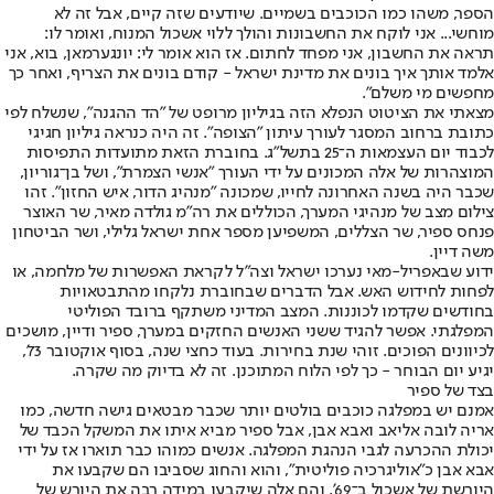
הספר, משהו כמו הכוכבים בשמיים. שיודעים שזה קיים, אבל זה לא
מוחשי... אני לוקח את החשבונות והולך ללוי אשכול המנוח, ואומר לו:
תראה את החשבון, אני מפחד לחתום. אז הוא אומר לי: יונגערמאן, בוא, אני
אלמד אותך איך בונים את מדינת ישראל - קודם בונים את הצריף, ואחר כך
מחפשים מי משלם".
מצאתי את הציטוט הנפלא הזה בגיליון מרופט של "הד ההגנה", שנשלח לפי
כתובת ברחוב המסגר לעורך עיתון "הצופה". זה היה כנראה גיליון חגיגי
לכבוד יום העצמאות ה־25 בתשל"ג. בחוברת הזאת מתועדות התפיסות
המוצהרות של אלה המכונים על ידי העורך "אנשי הצמרת", ושל בן־גוריון,
שכבר היה בשנה האחרונה לחייו, שמכונה "מנהיג הדור, איש החזון". זהו
צילום מצב של מנהיגי המערך, הכוללים את רה"מ גולדה מאיר, שר האוצר
פנחס ספיר, שר הצללים, המשפיען מספר אחת ישראל גלילי, ושר הביטחון
משה דיין.
ידוע שבאפריל-מאי נערכו ישראל וצה"ל לקראת האפשרות של מלחמה, או
לפחות לחידוש האש. אבל הדברים שבחוברת נלקחו מהתבטאויות
בחודשים שקדמו לכוננות. המצב המדיני משתקף ברובד הפוליטי
המפלגתי. אפשר להגיד ששני האנשים החזקים במערך, ספיר ודיין, מושכים
לכיוונים הפוכים. זוהי שנת בחירות. בעוד כחצי שנה, בסוף אוקטובר 73',
יגיע יום הבוחר - כך לפי הלוח המתוכנן. זה לא בדיוק מה שקרה.
בצד של ספיר
אמנם יש במפלגה כוכבים בולטים יותר שכבר מבטאים גישה חדשה, כמו
אריה לובה אליאב ואבא אבן, אבל ספיר מביא איתו את המשקל הכבד של
יכולת ההכרעה לגבי הנהגת המפלגה. אנשים כמוהו כבר תוארו אז על ידי
אבא אבן כ"אוליגרכיה פוליטית", והוא והחוג שסביבו הם שקבעו את
היורשת של אשכול ב־69', והם אלה שיקבעו במידה רבה את היורש של