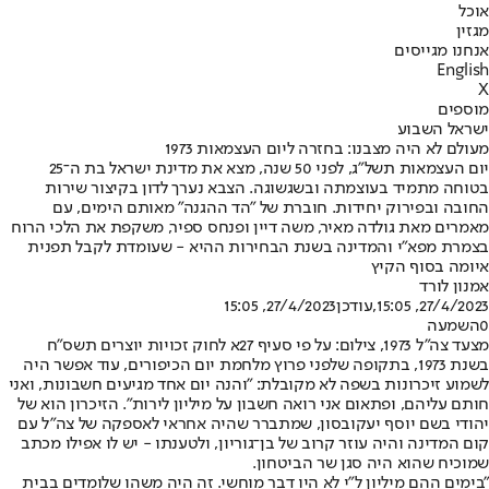
אוכל
מגזין
אנחנו מגייסים
English
X
מוספים
ישראל השבוע
מעולם לא היה מצבנו: בחזרה ליום העצמאות 1973
יום העצמאות תשל"ג, לפני 50 שנה, מצא את מדינת ישראל בת ה־25
בטוחה מתמיד בעוצמתה ובשגשוגה. הצבא נערך לדון בקיצור שירות
החובה ובפירוק יחידות. חוברת של "הד ההגנה" מאותם הימים, עם
מאמרים מאת גולדה מאיר, משה דיין ופנחס ספיר, משקפת את הלכי הרוח
בצמרת מפא"י והמדינה בשנת הבחירות ההיא - שעומדת לקבל תפנית
איומה בסוף הקיץ
אמנון לורד
27/4/2023, 15:05
,עודכן
27/4/2023, 15:05
0
השמעה
מצעד צה"ל 1973, צילום: על פי סעיף 27א לחוק זכויות יוצרים תשס"ח
בשנת 1973, בתקופה שלפני פרוץ מלחמת יום הכיפורים, עוד אפשר היה
לשמוע זיכרונות בשפה לא מקובלת: "והנה יום אחד מגיעים חשבונות, ואני
חותם עליהם, ופתאום אני רואה חשבון על מיליון לירות". הזיכרון הוא של
יהודי בשם יוסף יעקובסון, שמתברר שהיה אחראי לאספקה של צה"ל עם
קום המדינה והיה עוזר קרוב של בן־גוריון, ולטענתו - יש לו אפילו מכתב
שמוכיח שהוא היה סגן שר הביטחון.
"בימים ההם מיליון ל"י לא היו דבר מוחשי. זה היה משהו שלומדים בבית