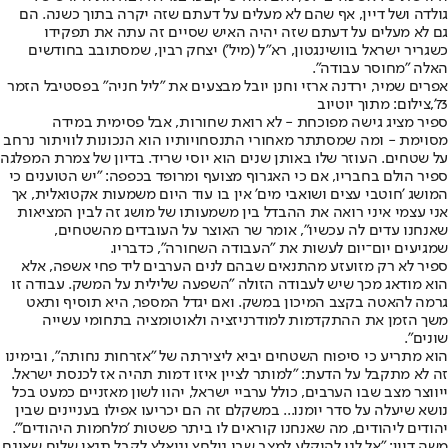
גולדה ושל דיין, אף שהם לא מעלים על דעתם שזה יקרה בתוך כשנה. הם
גם לא מעלים על דעתם שזה יהיה האיש שסיים זה עתה את תפקידו
כשגריר ישראל בוושינגטון, רא"ל (מיל') יצחק רבין, שמסתובב בחודשים
האלה "מחוסר עבודה".
אפרים שמיר, ירדנה ארזי וחנן יובל מבצעים את "ליל חניה" בפסטיבל הזמר
73',צילום: מתוך יוטיוב
ספיר מציג גישה מפוכחת - לא רואת שחורות, אבל פסימית במידה
מסוימת - ומה שמסתתר מאחורי התנסחויותיו הוא הנכונות לוויתור נרחב
על שטחים. העוזר שלו באותן שנים הוא יוסי שריד. בדיון של צמרת המפלגה
ספיר הולם בחבריו, אם כי האגרוף מצועף ומרופד בכפפה: "יש הטוענים כי
המושג 'חוטבי עצים ושואבי מים' אין בו עוד היום משמעות אקטואלית, אך
אני עצמי איני רואה את ההבדל בין משמעותו של מושג זה לבין המציאות
שאנחנו עדים לה עכשיו", אומר שר האוצר על העובדים מהשטחים,
שמגיעים יום־יום לעשות את "העבודה השחורה", כדבריו.
ספיר לא רק מזועזע מהתנאים שבהם לנים הערבים ליד פחי אשפה, אלא
הוא מודאג מכך שיש לעבודה הזולה "השפעה שלילית על המשק. עבודה זו
גרמה להאטה בקצב המיכון במשק. ואם יגדל המספר, היא תוסיף ותאט
משך הזמן את ההתקדמות למודרניזציה ולאוטומציה בתחומי עשייה
שונים".
הוא מתריע כי סיפוח השטחים יביא ליצירתה של "אזרחות נחותה", ובימינו
זה לא מתקבל על הדעת: "למותר לציין איזו דמות תהיה אז לכנסת ישראל.
ייווצר מצב שבו הערבים, כולל ערביי ישראל, יהוו לשון מאזניים כמעט בכל
נושא שיעלה על סדר יומנו... במשקלם זה הם יכריעו אפילו בעניינים שבין
יהודים ליהודים, מה שאנחנו קוראים לו ביתר פשטות 'מלחמות היהודים'".
משה דיין: "אל לנו להיקלע למצב שבו נילחץ וניאלץ לקבל תנאי שלום שאינם