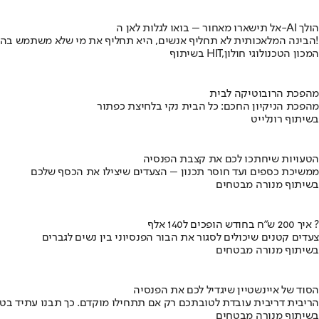
אל תישארו מאחור – בואו לגלות לאן ה-AI הולך
הבינה המלאכותית לא תחליף אנשים, היא תחליף את מי שלא משתמש בה!
בשיתוף HIT,המכון הטכנולוגי חולון
מהפכת הרובוטיקה לבית
מהפכת הניקיון החכם: כל הבית נקי בלחיצת כפתור
בשיתוף רונלייט
הטעויות שיחתכו לכם את קצבת הפנסיה
ממשיכת כספים ועד חוסר תכנון – הצעדים שיצילו את הכסף שלכם
בשיתוף מנורה מבטחים
איך 200 ש"ח בחודש הופכים ל140 אלף ?
צעדים קטנים שיכולים לסגור את הבור הפנסיוני בין נשים לגברים
בשיתוף מנורה מבטחים
הסוד של איינשטיין שיגדיל לכם את הפנסיה
הריבית דריבית עובדת לטובתכם רק אם תתחילו מוקדם. כך תבנו עתיד בט
בשיתוף מנורה מבטחים