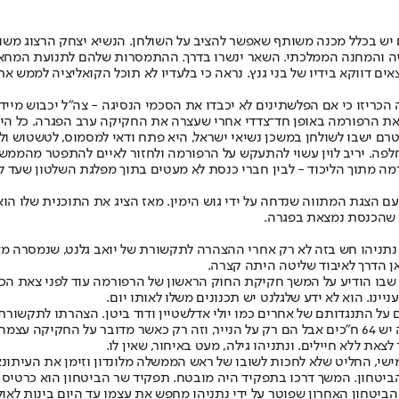
יש בכלל מכנה משותף שאפשר להציב על השולחן. הנשיא יצחק הרצוג משוכ
יה והמחנה הממלכתי. השאר ינשרו בדרך. ההתמסרות שלהם לתנועת המחאה 
אים דווקא בידיו של בני גנץ. נראה כי בלעדיו לא תוכל הקואליציה לממש
הכריזו כי אם הפלשתינים לא יכבדו את הסכמי הנסיגה - צה"ל יכבוש מייד
ת הרפורמה באופן חד־צדדי אחרי שעצרה את החקיקה ערב הפגרה. כל הישג
 טרם ישבו לשולחן במשכן נשיאי ישראל, היא פתח ודאי למסמוס, לטשטוש ול
. יריב לוין עשוי להתעקש על הרפורמה ולחזור לאיים להתפטר מהממשלה, 
מה מתוך הליכוד - לבין חברי כנסת לא מעטים בתוך מפלגת השלטון שעד ל
ם הצגת המתווה שנדחה על ידי גוש הימין. מאז הציג את התוכנית שלו הוא 
 שהכנסת נמצאת בפגרה.
נתניהו חש בזה לא רק אחרי ההצהרה לתקשורת של יואב גלנט, שנמסרה מאחו
אן הדרך לאיבוד שליטה היתה קצרה.
ם, שבו הודיע על המשך חקיקת החוק הראשון של הרפורמה עוד לפני צאת הכ
נו. הוא לא ידע שלגלנט יש תכנונים משלו לאותו יום.
על התנגדותם של אחרים כמו יולי אדלשטיין ודוד ביטן. הצהרתו לתקשורת 
אבל נתניהו איבד למעשה את השליטה במפלגתו בלי קשר לגלנט. בקואליציה יש 64 ח"כים אבל הם רק על ה
את ללא חיילים. ונתניהו גילה, מעט באיחור, שאין לו.
ריו ביום חמישי, החליט שלא לחכות לשובו של ראש הממשלה מלונדון וזימן את העי
ביטחון. המשך דרכו בתפקיד היה מובטח. תפקיד שר הביטחון הוא כרטיס כ
הביטחון האחרון שפוטר על ידי נתניהו מחפש את עצמו עד היום בינות לאול