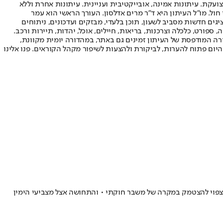
ועקת. עיתונות אמינה, אובייקטיבית ועניינית. עיתונות אחרת וללא
עור החשיפה הגבוה ביותר בימי חול. מו"ל העיתון היא ד"ר מרים אדלסון. העורך הראשי הוא עמר
 והעורך המייסד הוא עמוס רגב. אתרי האינטרנט של "ישראל היום" בעברית ובאנגלית, כמו כן היישומונים (אפליקציות) לאנדרואיד ול-iOS, מציגים חדשות מסביב לשעון, תוכן בלעדי, מבזקים ועדכונים, ניתוחים
, ספורט, כלכלה וצרכנות, בריאות, חיילים, אוכל, יהדות, תיירות ורכב.
דורה המודפסת של העיתון זמינים גם באתר, במהדורה יומית מקוונת,
היום פתוח להערות, לביקורת ולהצעות לשיפור מקהל הקוראים. פנו אלינו
 צפוי להצטמק במקרה של משבר חוקתי • והתחושה אצל מצביעי הימין