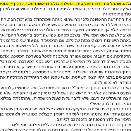
גלנט, שהחל את דרכו הפוליטית במפלגת כולנו בראשות משה כחלון - המפלגה היחידה בקואליציית נתניהו 2015 שהתנגדה בכל תוקף לשינוי
נאלץ להסכים לה בדיעבד, בהתאם לציפיות חברי המפלגה המשוועים לאיז
סלחנות מדאיגה
את ההתרעה הראשונה כלפי מה שהוא מזהה שמתחולל במערכת הביטחון העביר
בצמרת צה"ל העריכו כי מדובר בתופעה שעשויה להתפשט ברחבי הצבא כאש 
דוכאה, אלא אף התפשטה. מפקדי היחידות החלו להזרים מידע לאלופים על
ושוב ללשכת ראש הממשלה. בשלב מסוים, כפי שפורסם ב"ישראל היום", אף ד
באחת הישיבות המצומצמות של גלנט עם הרמטכ"ל, עם עוד שני נוכחים מלב
אפילו ינקוט פעולה קיצונית כמו שיגור מכתבי הדחה לכל מי ששמו מתנוסס
תמונה עגומה, שלפיה ביחידות נוספות מתריעים שאוטוטו חיילים נוספים יצ
הרפורמה, אם תעבור, אמנם אמורה בשלב זה לטפל במערכת המשפט, אולם ה
מטכ"ל רשאים להיכנס רק האלופים שהרכינו ראש בפני המערכת. נאום הכלניו
זאת. וגלנט, כמו כל שרי הביטחון בעשורים האחרונים, מיישר קו עם פורום מ
בתוך האזהרות שהועברו אל גלנט וממנו לראש הממשלה, בולטים לא רק מס
שהבאים בתור יהיו יוצאי השייטת, א
ובוודאי לא נכנע להם.
העובדה ששר הביטחון והרמטכ"ל נכנעו, לשיטתו של ראש הממשלה, לתנוע
הפעם האחרונה, אלא רק הראשונה, ושמול כל ניסיון להעביר חקיקה שלא נ
יוצרו והשתלט על העם. שלא לדבר על תופעת המעמדות, שהתגלתה במלוא כיע
תמיד תהיה להם מפא"י
נתניהו מבין שעם עצירת החקיקה התחושה אצל מצביעי גוש הימין שהם אזרח
אמנם עודדו את נתניהו ונתנו לשמחה רוטמן, לבצלאל סמוטריץ' ולאיתמר ב
הימין את לחץ המפגינים מופנה גם לכיוונם.
ארנון בר דוד. ההסתדרות הכריזה על שביתה כללית,צילום: יוסי זליגר
מדינת ישראל הוקמה על ידי מפא"י, ובמובנים רבים לא חדלה להיות שלה ו