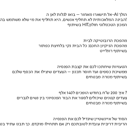
אל תישארו מאחור – בואו לגלות לאן ה-AI הולך
הבינה המלאכותית לא תחליף אנשים, היא תחליף את מי שלא משתמש בה!
בשיתוף HIT,המכון הטכנולוגי חולון
מהפכת הרובוטיקה לבית
מהפכת הניקיון החכם: כל הבית נקי בלחיצת כפתור
בשיתוף רונלייט
הטעויות שיחתכו לכם את קצבת הפנסיה
ממשיכת כספים ועד חוסר תכנון – הצעדים שיצילו את הכסף שלכם
בשיתוף מנורה מבטחים
איך 200 ש"ח בחודש הופכים ל140 אלף ?
צעדים קטנים שיכולים לסגור את הבור הפנסיוני בין נשים לגברים
בשיתוף מנורה מבטחים
הסוד של איינשטיין שיגדיל לכם את הפנסיה
הריבית דריבית עובדת לטובתכם רק אם תתחילו מוקדם. כך תבנו עתיד בט