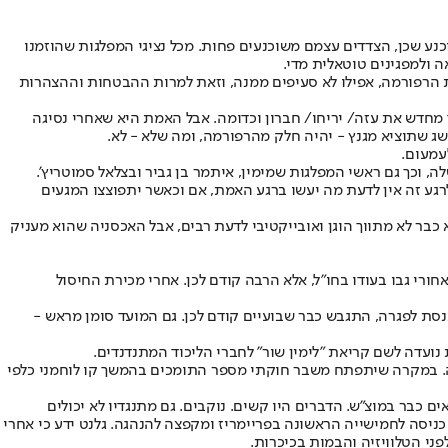
נע שכן, הצדדים עצמם משוכנעים פחות. מכל נציגי המפלגות שהוזמנו
ולמפגינים טוטאלית מדי.
 את הרפורמה, אפילו לא סעיפים ממנה, וזאת למרות ההבטחות וההצהרות
 מחדש את עזה/ יריחו/ חברון וכדומה. אבל האמת היא שאחרי נסיגה
 שתוציא מגנץ - יהיה חלק מהרפורמה, ומה שלא - לא.
עמעום.
וכך גם ראשי המפלגות שמימין, איתמר בן גביר ובצלאל סמוטריץ'.
רגע זה אין לדעת מה יעשו ברגע האמת, אם וכאשר יתפוצצו המגעים
כבר לא מתווך הוגן ואובייקטיבי לדעת רבים, אבל האכסניה שהוא מעניק
רי גבו בעודו בחו"ל, אלא הרבה קודם לכן. אחרי מכירת החיסול
נסת לפגרה, התגבש כבר שבועיים קודם לכן. גם המועד סומן מראש -
נועדה לשם קריאת "לימין שור" לחברי הליכוד המתנדנדים.
נייר, וזה רק כאשר מדובר על החקיקה עצמה. במקרה שיתפתח משבר חוקתי מספר התומכים בהמשך קו לוחמני כלפי
תונאים כבר במוצ"ש. הדברים היו קשים. נוקבים. גם מתנגדיו לא יכולים
ניסה לחמישייה הראשונה בפריימריז ומקפצה להנהגה. גלנט ידע כי אחרי
פני הטלוויזיה והבמות בכיכרות.