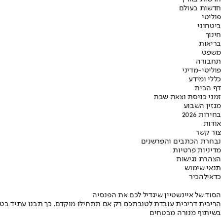
חדשות בעולם
פוליטי
ביטחוני
חינוך
בריאות
משפט
תחבורה
פוליטי-מדיני
כללי ומידע
דף הבית
זמני כניסת וצאת שבת
מגזין השבוע
בחירות 2026
אודות
צור קשר
נבחרת הכתבים והפרשנים
מדיניות פרטיות
הצהרת נגישות
תנאי שימוש
כדאי
להכיר
הסוד של איינשטיין שיגדיל לכם את הפנסיה
הריבית דריבית עובדת לטובתכם רק אם תתחילו מוקדם. כך תבנו עתיד בט
בשיתוף מנורה מבטחים