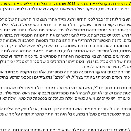
ים במערכת המשפט - לא היה להוט לרפורמה מהרגע הראשון
ון במערכת המשפט, בעיקר בשל המציאות הקשה שהתגלתה כלפיה במהלך חק
 לנתניהו כבר לפני חודש וחצי, מייד אחרי העצומה הראשונה של טייסי ח
בשדה קוצים. אחרי שמפקד חיל האוויר הדיח את הטייס אל"מ גלעד פלד 
 כך שהקרקע ביחידותיהם מתחילה לרעוד. ההתרעות האלה נחתו ישירות ע
רש גלנט ישיבת קבינט, כדי להציג לשרים את התמונה המצטיירת בתוך הצב
דם, נדונה האפשרות להחריף את התגובה נגד תופעת הסרבנות שמגיעה לממד
 בעצומות הסרבנות ביחידות השונות, הדבר לא רק לא יועיל אלא יזיק. הר
טרפו, כולל יחידות בצבא הסדיר. גלנט, גם הפעם, רץ עם המידע הזה לנתנ
אירועים בתוך הצבא בתקופה האחרונה ממחישים עד כמה חזקה ועוצמתית ש
ת של הרמטכ"ל בני גנץ, נאום זיהוי התהליכים של סגן הרמטכ"ל יאיר גול
טכ"ל, מצדיע וממהר לציית.
פרי הסרבנים והיקף התופעה מבחינה מספרית, אלא גם היקפה מבחינה איכ
נשי 8200 ושאר היחידות המרכזות את כוח האדם האיכותי ביותר בצה"ל. לא "סתם" גולנצ'יקי
ת סרבנות בתוך צה"ל, היא האירוע המדאיג ביותר בכל המערבולת שהחב
ראית להם ישובו לאיים, להבהיל את מפקדיהם ולבסוף את ראש הממשלה. כ
ורה. יש טייסים, ויש טכנאים. אלה מטופלים בכפפות של משי, ואלה לא נ
ים סוג ב' צורבת מתמיד. הוא התייחס לכך בנאומו, אבל ספק אם יצליח ל
ן גביר לשאת דברים מעל הבמה, אבל היה זה יותר כהכרת תודה על מה שעשו
של ממשיכי דרכה עד היום. הם אלה שהקימו את התשתיות והיסודות, היכו 