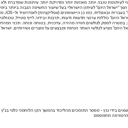
לעיתונות טובה יותר, מאוזנת יותר ומדויקת יותר. עיתונות שמדברת ולא צ
שלום. המהדורה המודפסת הראשונה פורסמה ב-30 ביולי 2007, וב-2010 הפך "ישראל היום" לעיתון הישראלי בעל שי
לחמנוביץ,
ל היום" כוללות ערוצי חדשות ודעות, תרבות ובידור, לייף סטייל, טכנולוגיה
ברית, במטרה לספק לגולשים חוויה מהירה, עדכנית, בטוחה ונוחה. תכני המה
ל היום" מציע לגולשי האתר הנחות ומבצעים על מוצרים ושירותים. ישראל 
אים בידי גנץ • מספר התומכים מהליכוד בהמשך הקו הלוחמני כלפי בג"ץ
ם הרפורמה תתמסמס