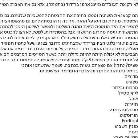
לא רק את העובדים מייצג ארנון בר־דוד (בתמונה), אלא גם את האבות המיי
הם קבעו את השיטה וטמנו בחובה את ההבטחה להמשכיות שלטונם, גם כאש
המפסיד, מונחת גם היא על ההגה. אחיזה זו הובטחה להם גם מהאופוזיציה 
להסיר את היד הנוספת הזאת מהגה השלטון ולאפשר לשלטון הימני להתנהל ב
התקשורת גויסה מהרגע הראשון, אבל בהסתדרות, למשל, לא רצו להכניס את 
ההסתדרות יש כאלה ויש כאלה והוא, כיו"ר הארגון, צריך לייצג את כולם. לה
ביום פיטורי גלנט הבין בר
שעליהם מבוססת ההסתדרות - שמירה על זכויות העובדים - וגייס את אלפי עובדיו בצו 8, מבלי לשאול את דעתם, למערכה ע
הצביעות לא יכולה היתה להיות גדולה יותר, כאשר הטייסים הסרבנים הם א
על יסודות הבניין בפטיש 5 ק"ג ומתריעים שהוא עומד להתמוטט. כבר הרבה זמן לא היתה חוכמה כזאת.
טעינו? נתקן! אם מצאתם טעות בכתבה, נשמח שתשתפו אותנו
בנימין נתניהו
ההסתדרות
הליכוד
הרפורמה המשפטית
מדורים
ספורט
תרבות ובידור
לייף סטייל
אוכל
תיירות
טכנולוגיה ומדע
הורוסקופ
ForReal
מגזין השבוע
דעות
חדשות בארץ