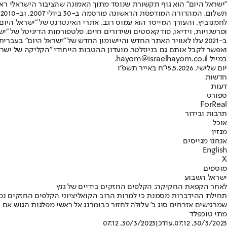
"ישראל היום" הוא גוף תקשורת שנוסד מתוך האמונה שהציבור הישראלי ראוי 
ת
ופרשנויות, וידיאו, פודקאסטים ושידורים חיים. פלטפורמות הדיגיטל של "ישרא
ב-2021 עלו לאוויר האתר החדש והיישומון החדש של "ישראל היום" בע
ואפשר לקבל אותם גם בניוזלטר. מועדון ההטבות הייחודי "הקליקה של ישרא
במייל hayom@israelhayom.co.il.
יום שלישי, 5.5.2026
י"ח באייר תשפ"ו
חדשות
דעות
ספורט
ForReal
תרבות ובידור
אוכל
מגזין
אנחנו מגייסים
English
X
מוספים
ישראל השבוע
לאחר הקפאת החקיקה: הקלפים החזקים בידיים של גנץ
תחילת ההידברות מסמנת כי למרות הרוב הקואליציוני הקלפים החזקים נמצ
שמרגישים אזרחים סוג ב' עלולה לחזור כבומרנג אל ראשי מפלגות הגוש א
מתי טוכפלד
30/3/2023, 07:12
,עודכן
30/3/2023, 07:12