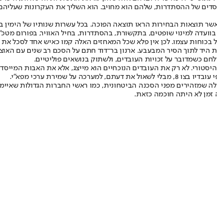
סדים של ההסתדרות, שלהם הוא מחויב. הוא השליך את העקרונות שעליהם מב
ר תוצאות הבחירות הראו תוצאה הפוכה. בכל עשרות שנותיו של הימין ב
בוועדה למינוי שופטים, בתקשורת, בהסתדרות, בחיל האוויר, בפורום מטכ
כוחות עצמו. לכן אין פלא שכל המאחזים האלה קמו כאיש אחד לסכל את הנ
היד לתוך הסיר המבעבע. ארנון בר־דוד חתם על הסכם רב שנים עם האוצר, 
ילחם כשמדובר על זכויות העובדים, ולשתוק בנושאים פוליטיים.
־דוד שמבחינתו מדובר בצו 8. שעל כתפיו תפקיד היסטורי. לא רק את העובדים הנוכחיים הוא מייצג
ל שמירת ערכי מפא"י.
לה שמזהירים מפני הסכנה הביטחונית, כמו ראשי החברות הגדולות שאיימו