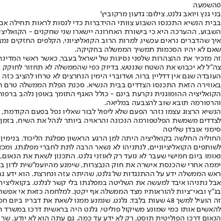
0
השמעה
בני גנץ ויואב גלנט, צילום: גדעון מרקוביץ'
בבית הנשיא התכנסו השבוע צוותי ההידברות כדי לנסות לראות תחילה אם 
השבוע, ההערכה היא כי בישורת האחרונה יישארו שני שחקנים - הקואליצ
איך שהדברים נראים עכשיו, למרות הרוב הקואליציוני, הקלפים החזקים נמצ
שאם לא יהיו הסכמות תמשיך הממשלה בחקיקה.
זה מזכיר את ההצהרות שלפני נסיגות של ישראל בעבר, כאשר ראשי המדינה 
צה"ל לא יכבוש את השטח שננטש, בדיוק כפי שהממשלה לא תחזור לחוקק א
העובדה שגם אין דדליין ברור, ושדוברי הימין הנחרצים לא טרחו להציב כזה
באווירה הזאת התכנסו הצדדים בבית הנשיא. סכנת הפלת הממשלה טרם חלפה
הקואליציה ההומוגנית נקרעת בינם - כולל האגף התומך באופן נלהב ברפור
והרפורמה תובא שוב להצבעה במליאה.
הנשיא הרצוג עצמו נזהר הפעם שלא ליפול לבור שאליו נפל בפעם הקודמת, ע
לצדדים משמשת הפלטפורמה הנכונה והראויה ביותר לנהל את השיח, בזמן
סימני אובדן שליטה
החוליה החלשה בקואליציה היתה למן הרגע הראשון מפלגת הליכוד. בנימין 
לשותפים הקואליציוניים, לנתניהו לא נשאר הרבה לתת לחברי מפלגתו, ומכ
נאומו ביום חמישי שעבר לא נועד רק לאוזני גלנט. התכנון לשאת את הנאו
יממה אחרי שהכנסת אישרה את חוק הנבצרות, שימנע מהיועמ"שית לדון בעניי
ראש הממשלה ידע על ההתנגדות של גלנט, שהיתה עזה ונחרצת. הוא ידע גם 
בג"ץ ובאי־ציות להוראותיו מצד הממשלה אף יקטן. למלחמה כזאת אי אפשר לצ
זה הועיל למשך 48 שעות בלבד. גלנט, שנמנע ממנו לשאת את דב
להאשים אותו כמי שמונע משיקול פוליטי. גלנט היה בראשית דרכו במשרד ה
הנאום דרכו הפוליטית תוסט, רק לא ידע עד כמה. גם עתה הוא לא יודע. שר 