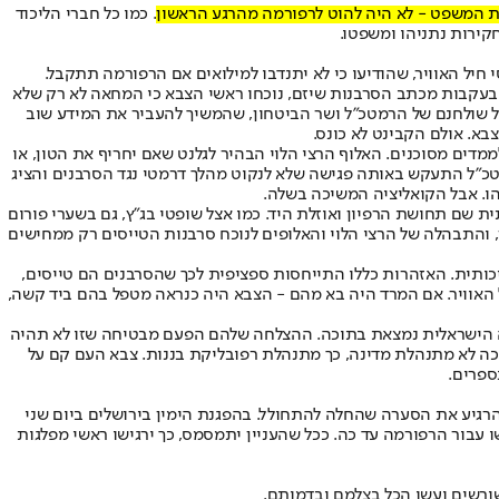
. כמו כל חברי הליכוד
ירות נתניהו ומשפטו.
יל האוויר, שהודיעו כי לא יתנדבו למילואים אם הרפורמה תתקבל.
בעקבות מכתב הסרבנות שיזם, נוכחו ראשי הצבא כי המחאה לא רק שלא
ל שולחנם של הרמטכ"ל ושר הביטחון, שהמשיך להעביר את המידע שוב
א. אולם הקבינט לא כונס.
ים מסוכנים. האלוף הרצי הלוי הבהיר לגלנט שאם יחריף את הטון, או
מטכ"ל התעקש באותה פגישה שלא לנקוט מהלך דרמטי נגד הסרבנים והציג
יהו. אבל הקואליציה המשיכה בשלה.
ם תחושת הרפיון ואוזלת היד. כמו אצל שופטי בג"ץ, גם בשערי פורום
ן, והתבהלה של הרצי הלוי והאלופים לנוכח סרבנות הטייסים רק ממחישים
ותית. האזהרות כללו התייחסות ספציפית לכך שהסרבנים הם טייסים,
ם וטכנאי קרקע בחיל האוויר. אם המרד היה בא מהם - הצבא היה כנראה מטפל בהם ביד קשה,
רה הישראלית נמצאת בתוכה. ההצלחה שלהם הפעם מבטיחה שזו לא תהיה
כה לא מתנהלת מדינה, כך מתנהלת רפובליקת בננות. צבא העם קם על
ספרים.
הרגיע את הסערה שהחלה להתחולל. בהפגנת הימין בירושלים ביום שני
 עבור הרפורמה עד כה. ככל שהעניין יתמסמס, כך ירגישו ראשי מפלגות
שורשים ועשו הכל בצלמם ובדמותם.