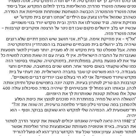
אז כולנו דתיים. לך יש דמוקרטיה ולי יש תורה ודמוקרטיה. אתה מעמיד
פנים שאתה מוטרד מהדרך, מהאלימות בדרך לחלום המקדש, אבל ביסוד
אתה מוטרד מהמטרה: הכבשה הנשחטת שפותחת ומסיימת את הסדרה.
כשהרב שמואל אליהו צועק עם הילדים "אנחנו רוצים בית מקדש" יש
מוזיקת אימה. נגיד שנטרלנו את הדרך, ובית מקדש יורד בנוי משמיים.
עכשיו יש בלב ירושלים מקום שבו דם ניגר על הרצפה ומקריבים קורבנות -
אתה מוטרד מזה.
"אל"ף - אין מוזיקת אימה. ובי"ת, אני חושב שיש המון דתיים שלא רוצים
שיהיה בלב ירושלים בית מטבחיים שיושבת בו הסנהדרין והדמוקרטיה
מתה. אבל פמפלט נגד בית מקדש זה לא מעניין. יותר מעניין לתאר תופעות
שעוברות על החברה הישראלית. אין לי בעיה עם זה שאת מחכה למשיח כל
עוד את לא פוגעת בחוק, בממלכתיות, בדמוקרטיה. שקעתי בסיפור הזה
כמו שלא שקעתי בשום סיפור אחר, חמש שנים במחשבה, שנתיים וחצי
בעבודה, כי הוא משרטט קו שבר בחברה הישראלית. מה דעתי על בית
מקדש שיורד משמיים? אני לא חי בעולם שבו יורדים דברים משמיים".
קורבנות הם טריק לפתרון בעיות. תקנה יונה בחמישים שקל ותיתן אותה
לכהן, ובאותו רגע נמחל לך ומבטיחים לך שיהיה בסדר. פסיכולוג עולה 400
שקל. אלו גאולות קטנות שפותרות לך את היומיום.
"השאלה היא של מחיר. במחתרת היו מוכנים לפוצץ את כיפת הסלע
ולהסתכן במה שכרמי גילון מגדיר מלחמה גרעינית, זה שווה את זה?"
חד־משמעית לא. הכמיהה שלי למקדש היא שאקום בבוקר, ופוף - הוא
יהיה.
"ב־1982 היה נראה לשנייה שאנחנו יכולים לעשות את קיצור הדרך, לפתור
את הבעיה, באיזו אוטופיה מעוותת שבאמצעות טרור ואלימות אפשר
לפתור משהו. עציון אומר שכל עוד הקדוש־ברוך־הוא לא פועל להוריד