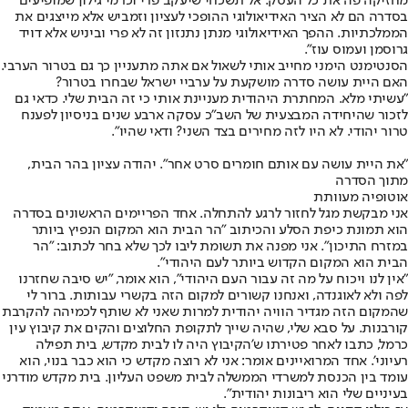
מחזיקה פה את כל העסק. אל תשכחי שיעקב פרי וכרמי גילון שמופיעים
בסדרה הם לא הציר האידיאולוגי ההופכי לעציון וזמביש אלא מייצגים את
הממלכתיות. ההפך האידיאולוגי מנתן נתנזון זה לא פרי וביניש אלא דויד
גרוסמן ועמוס עוז".
הסנטימנט הימני מחייב אותי לשאול אם אתה מתעניין כך גם בטרור הערבי.
האם היית עושה סדרה מושקעת על ערביי ישראל שבחרו בטרור?
"עשיתי מלא. המחתרת היהודית מעניינת אותי כי זה הבית שלי. כדאי גם
לזכור שהיחידה המבצעית של השב"כ עסקה ארבע שנים בניסיון לפענח
טרור יהודי. לא היו לזה מחירים בצד השני? ודאי שהיו".
"את היית עושה עם אותם חומרים סרט אחר". יהודה עציון בהר הבית,
מתוך הסדרה
אוטופיה מעוותת
אני מבקשת מגל לחזור לרגע להתחלה. אחד הפריימים הראשונים בסדרה
הוא תמונת כיפת הסלע והכיתוב "הר הבית הוא המקום הנפיץ ביותר
במזרח התיכון". אני מפנה את תשומת ליבו לכך שלא בחר לכתוב: "הר
הבית הוא המקום הקדוש ביותר לעם היהודי".
"אין לנו ויכוח על מה זה עבור העם היהודי", הוא אומר, "יש סיבה שחזרנו
לפה ולא לאוגנדה, ואנחנו קשורים למקום הזה בקשרי עבותות. ברור לי
שהמקום הזה מגדיר הוויה יהודית למרות שאני לא שותף לכמיהה להקרבת
קורבנות. על סבא שלי, שהיה שייך לתקופת החלוצים והקים את קיבוץ עין
כרמל, כתבו לאחר פטירתו ש'הקיבוץ היה לו לבית מקדש, בית תפילה
רעיוני'. אחד המרואיינים אומר: אני לא רוצה מקדש כי הוא כבר בנוי, הוא
עומד בין הכנסת למשרדי הממשלה לבית משפט העליון. בית מקדש מודרני
בעיניים שלי הוא ריבונות יהודית".