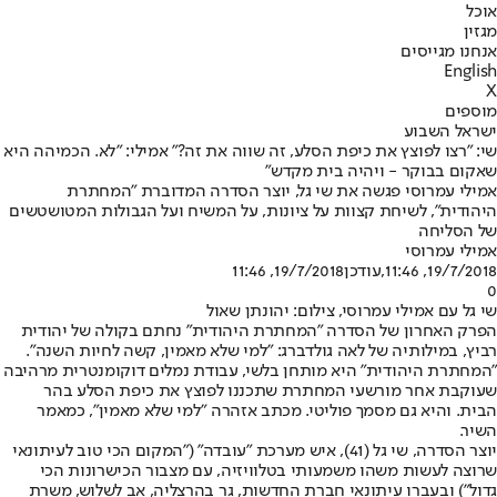
אוכל
מגזין
אנחנו מגייסים
English
X
מוספים
ישראל השבוע
שי: "רצו לפוצץ את כיפת הסלע, זה שווה את זה?" אמילי: ״לא. הכמיהה היא
שאקום בבוקר - ויהיה בית מקדש"
אמילי עמרוסי פגשה את שי גל, יוצר הסדרה המדוברת "המחתרת
היהודית", לשיחת קצוות על ציונות, על המשיח ועל הגבולות המטושטשים
של הסליחה
אמילי עמרוסי
19/7/2018, 11:46
,עודכן
19/7/2018, 11:46
0
שי גל עם אמילי עמרוסי, צילום: יהונתן שאול
הפרק האחרון של הסדרה "המחתרת היהודית" נחתם בקולה של יהודית
רביץ, במילותיה של לאה גולדברג: "למי שלא מאמין, קשה לחיות השנה".
"המחתרת היהודית" היא מותחן בלשי, עבודת נמלים דוקומנטרית מרהיבה
שעוקבת אחר מורשעי המחתרת שתכננו לפוצץ את כיפת הסלע בהר
הבית. והיא גם מסמך פוליטי. מכתב אזהרה "למי שלא מאמין", כמאמר
השיר.
יוצר הסדרה, שי גל (41), איש מערכת "עובדה" ("המקום הכי טוב לעיתונאי
שרוצה לעשות משהו משמעותי בטלוויזיה, עם מצבור הכישרונות הכי
גדול") ובעברו עיתונאי חברת החדשות, גר בהרצליה, אב לשלוש, משרת