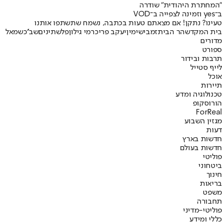
"המחתרת היהודית" שודרה
ב־yes וזמינה לצפייה ב־VOD
טעינו? נתקן! אם מצאתם טעות בכתבה, נשמח שתשתפו אותנו
בית המקדש
הר הבית
זמביש
ימין
יעקב פרי
כרמי גילון
פלשתינים
שב''כ
שמאל
מדורים
ספורט
תרבות ובידור
לייף סטייל
אוכל
תיירות
טכנולוגיה ומדע
הורוסקופ
ForReal
מגזין השבוע
דעות
חדשות בארץ
חדשות בעולם
פוליטי
ביטחוני
חינוך
בריאות
משפט
תחבורה
פוליטי-מדיני
כללי ומידע