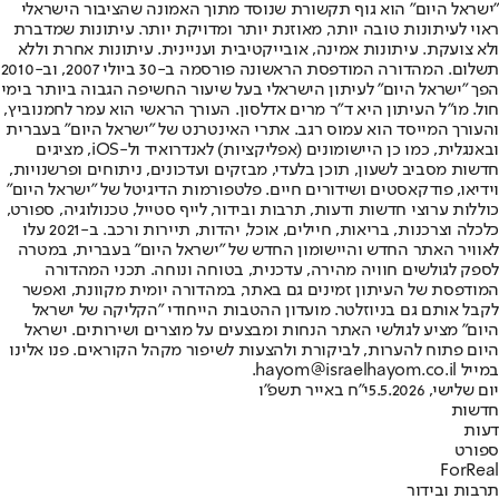
"ישראל היום" הוא גוף תקשורת שנוסד מתוך האמונה שהציבור הישראלי
ראוי לעיתונות טובה יותר, מאוזנת יותר ומדויקת יותר. עיתונות שמדברת
ולא צועקת. עיתונות אמינה, אובייקטיבית ועניינית. עיתונות אחרת וללא
תשלום. המהדורה המודפסת הראשונה פורסמה ב-30 ביולי 2007, וב-2010
הפך "ישראל היום" לעיתון הישראלי בעל שיעור החשיפה הגבוה ביותר בימי
חול. מו"ל העיתון היא ד"ר מרים אדלסון. העורך הראשי הוא עמר לחמנוביץ,
והעורך המייסד הוא עמוס רגב. אתרי האינטרנט של "ישראל היום" בעברית
ובאנגלית, כמו כן היישומונים (אפליקציות) לאנדרואיד ול-iOS, מציגים
חדשות מסביב לשעון, תוכן בלעדי, מבזקים ועדכונים, ניתוחים ופרשנויות,
וידיאו, פודקאסטים ושידורים חיים. פלטפורמות הדיגיטל של "ישראל היום"
כוללות ערוצי חדשות ודעות, תרבות ובידור, לייף סטייל, טכנולוגיה, ספורט,
כלכלה וצרכנות, בריאות, חיילים, אוכל, יהדות, תיירות ורכב. ב-2021 עלו
לאוויר האתר החדש והיישומון החדש של "ישראל היום" בעברית, במטרה
לספק לגולשים חוויה מהירה, עדכנית, בטוחה ונוחה. תכני המהדורה
המודפסת של העיתון זמינים גם באתר, במהדורה יומית מקוונת, ואפשר
לקבל אותם גם בניוזלטר. מועדון ההטבות הייחודי "הקליקה של ישראל
היום" מציע לגולשי האתר הנחות ומבצעים על מוצרים ושירותים. ישראל
היום פתוח להערות, לביקורת ולהצעות לשיפור מקהל הקוראים. פנו אלינו
במייל hayom@israelhayom.co.il.
יום שלישי, 5.5.2026
י"ח באייר תשפ"ו
חדשות
דעות
ספורט
ForReal
תרבות ובידור