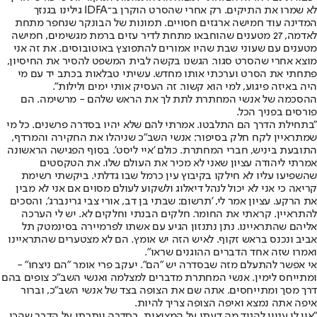
לא שמרו את התיקים. רק אחרי שהסרט הוקרן ב־IDFA גילינו בגנזך
המדינה עוד חמישה ארגזים חסויים. תמונות של הבונקר שנחפר מתחת
לאדמה, 27 מטענים שהוחבאו מתחת לדיר עזים ברמת מגשימים, חמישה
מטענים עם שעוני שבת שהיו אמורים להתפוצץ באוטובוסים. את זה אני
מוצא אחרי שהסרט סגור. הגשנו בקשה לבית המשפט להסיר את החיסיון,
פתחתי את הסרט וערכתי אותו מחדש. עשיתי טבלאות בכתב יד עם מי
היה באיזה פיגוע, למי הוא קשור. זה העסיק אותי ימים ולילות".
ההסכמה של אנשי המחתרת לתת לך את הראש שלהם - מרשימה. הם
פורסים בפניך הכל.
"בתחילת הדרך הם התלבטו. אמרתי להם שלא יהיו בסדרה פרשנים. כל מי
שמתראיין לקח חלק בסיפור: אנשי השב"כ שניהלו את החקירה והמרדף,
התובעת ביניש, חברי המחתרת. כולם 'איי ליסט'. בסוף הפגישה הראשונה
אמרתי ליהודה עציון שאני לא מכיר את העולם שלו. את הטקסטים
שהשפיעו עליו לא חילקו בקיבוץ עין כרמל שבו גדלתי. ביקשתי רשימת
קריאה כי אני לא יכול לנהל דיאלוג ולשקוע לעולם מסוים אם אני לא מבין
את הרקע. עציון אמר לי, 'תרשום: שבתי בן דב, אורי צבי גרינברג', והסכים
להתראיין. קראתי את החומר. חלקים הבנתי וחלקים לא. יש לי הערכה
אליהם שהתראיינו. נתן נתנזון הגיע עם אשתו לפרמיירה בסינמטק תל
אביב ונכנס בראש זקוף. לאיש הזה יש אומץ. הם לא מצטערים שהתראיינו
ואמרו שזה אחד הדברים ההוגנים שראו".
אי אפשר להתעלם מזה שבסדרה יש "הם". יעקב פרי אומר "הם ניצחו" -
ומתייחס לימין. אנשי המחתרת מדברים למצלמה ואנשי השב"כ צופים בהם
דרך מסך ומתייחסים. אתה שם את הצופה בצד של אנשי השב"כ, וברור
איפה אתה נמצא ואיפה הצופה צריך להיות.
"אין לי עניין להגיד מה דעתי על המציאות. בסדרה ויתרתי על הדבר שהכי