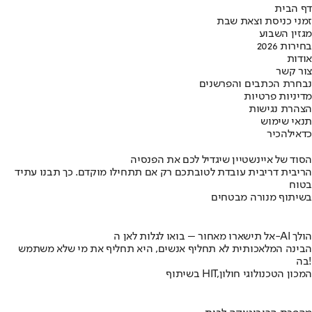
דף הבית
זמני כניסת וצאת שבת
מגזין השבוע
בחירות 2026
אודות
צור קשר
נבחרת הכתבים והפרשנים
מדיניות פרטיות
הצהרת נגישות
תנאי שימוש
כדאי
להכיר
הסוד של איינשטיין שיגדיל לכם את הפנסיה
הריבית דריבית עובדת לטובתכם רק אם תתחילו מוקדם. כך תבנו עתיד
בטוח
בשיתוף מנורה מבטחים
אל תישארו מאחור – בואו לגלות לאן ה-AI הולך
הבינה המלאכותית לא תחליף אנשים, היא תחליף את מי שלא משתמש
בה!
בשיתוף HIT,המכון הטכנולוגי חולון