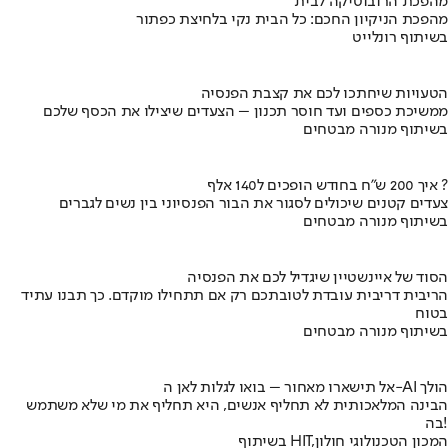
מהפכת הרובוטיקה לבית
מהפכת הניקיון החכם: כל הבית נקי בלחיצת כפתור
בשיתוף רונלייט
הטעויות שיחתכו לכם את קצבת הפנסיה
ממשיכת כספים ועד חוסר תכנון – הצעדים שיצילו את הכסף שלכם
בשיתוף מנורה מבטחים
איך 200 ש"ח בחודש הופכים ל140 אלף ?
צעדים קטנים שיכולים לסגור את הבור הפנסיוני בין נשים לגברים
בשיתוף מנורה מבטחים
הסוד של איינשטיין שיגדיל לכם את הפנסיה
הריבית דריבית עובדת לטובתכם רק אם תתחילו מוקדם. כך תבנו עתיד
בטוח
בשיתוף מנורה מבטחים
אל תישארו מאחור – בואו לגלות לאן ה-AI הולך
הבינה המלאכותית לא תחליף אנשים, היא תחליף את מי שלא משתמש
בה!
בשיתוף HIT,המכון הטכנולוגי חולון