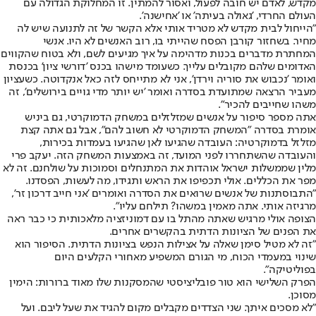
מקדש, לאדם יש חובה לפעול, ואסור להמתין. זו המחלוקת הגדולה עם
העולם החרדי, 'גאולה בעיתה' או 'אחישנה'.
"הייחול לבית מקדש לא מטריד אותי אלא הקשר של זה לתנועה שיש לה
מחיר. בשחזור קורבן הפסח שהייתי בו, רוב האנשים לא היו. אנשי
המחתרת מדברים בכנות מדהימה על איך מגיעים לשם, ולא בטוח שהקווים
האדומים שלהם מקובלים עלייך. כשעומד מישהו בכנס 'דורשי ציון' בכנסת
ואומר 'נכבוש את סוריה וירדן', אני לא מתייחס לזה כאל אנקדוטה. כשעציון
מעביר הרצאה שמתועדת בסדרה ואומר 'יש יותר מדי גויים בירושלים', זה
משהו שחייבים להכיר".
אתה מספר סיפור על אנשים שמזלזלים במשחק הדמוקרטי, גם ביניש
אומרת בסדרה "המשחק הדמוקרטי לא חשוב להם", אבל גם אתה קצת
מזלזל בדמוקרטיה: העובדה שהגיעו לאן שהגיעו בעמדות בכירות,
והעובדה שהשתחררו לפני המועד, זה באמצעות המשחק הזה. יעקב פרי
מלין שממשלות ישראל אוהדות את המתנחלים וסמוכות על שולחנם. זה לא
מפר את הכללים. אולי תכפיפו את הראש ותגידו, מה לעשות, הפסדנו.
"התבוסתנות של אנשים שרואים את הסדרה ואומרים 'אני חייב דרכון זר',
מרגיזה אותי. אתה מאמין במשהו? תילחם עליו".
הצופה אולי מרגיש שאתה מהתל בו עם דמוניזציה מלאכותית כי כבר ראה
את הפנים של הציונות הדתית בהקשרים אחרים.
"זה לא מטיל סימן שאלה על אצילות הנפש בציונות הדתית. הסיפור הוא
שינוי במעמדי הכוח, מי הגורם המשפיע מאחורי הקלעים היום
בפוליטיקה".
הפרק השלישי הוא טור פובליציסטי שהמסקנות שלו מאוד ברורות: הימין
מסוכן.
"לא מסכים איתך. שני הצדדים מקבלים מקום להגיד את שעל ליבם. ועל