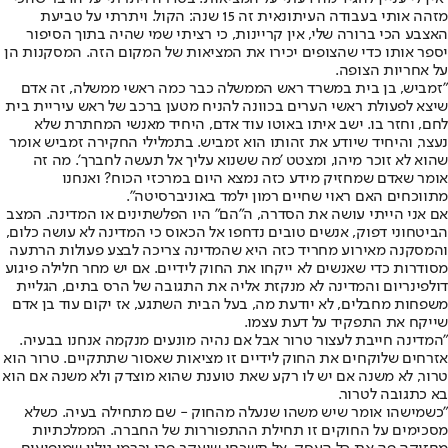
מזהה אותי בעבודה העיתונאית זה 15 שנה: הקול. ויתרתי על טביעת
האצבע הכי ברורה שלי, אין קריינות, כי רציתי שמי שהיה בתוך הסיפור
יספר אותו כדי שהצופים יכירו את המציאות של המקום הזה. המסקנות הן
על אחריות הצופה.
"זמביש, בן בית במשרד ראש הממשלה כבר כמה ראשי ממשלה, זה אדם
שיצא לפעולת ראשי הערים בכוונה להניח מטען ברכב של ראש עיריית בית
לחם, וחזר בו. ישב איתו באוטו עוד אדם, היחיד מאנשי המחתרת שלא
נעצר, והיחיד שיודע את זהותו הוא זמביש. בתמלילי החקירה זמביש אומר
שהוא לא זוכר מיהו, ומצטט 'מה ששנוא עליך אל תעשה לחברך'. מה זה
אומר שאדם שמחזיק מידע כזה נמצא היום במרכזי הכוח? ואנחנו
מתווכחים האם ראוי שחיים רמון ילמד באוניברסיטה".
אם אני הייתי עושה את הסדרה, ה"הם" היו הפלשתינים או המדינה. המצב
הביטחוני דפוק, אנשים טובים נדחפו אל הכאוס כי המדינה לא עושה כלום,
והמסקנה מאירוע מחריד כזה היא שהמדינה צריכה לבצע פעולות הרתעה
מסודרות כדי שאנשים לא ייקחו את החוק לידיים. אם יש מחר חלילה פיגוע
דולפינריום והמדינה לא מנקזת אליה את התגובה של הרס בתים, הגליית
משפחות מחבלים, לא יודעת מה, בעל הבית השתגע, אז יקום עוד בן אדם
שייקח את התפקיד על דעת עצמו.
"המדינה חייבת לעצור טרור אבל אם נהיה מונעים מנקמה אנחנו בבעיה.
אזרחים שלוקחים את החוק לידיים זו מציאות שאסור שתתקיים. טרור הוא
טרור, לא משנה אם יש לו רקע שאת טוענת שהוא מוצדק ולא משנה אם הוא
בא כתגובה לטרור.
"כשמישהו אומר שיש משהו שנעלה מהחוק - שם מתחילה בעיה. כשלא
מסכימים על החוקים זו תחילת ההתפוררות של החברה. הממלכתיות