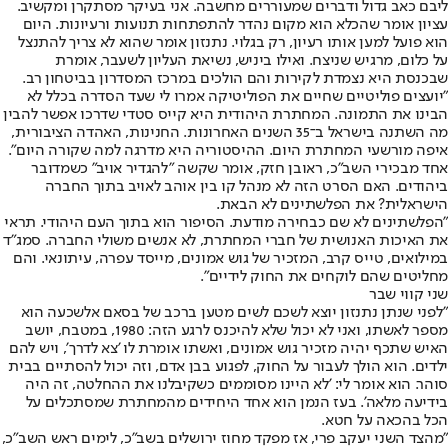
ליבם כאב גדול ודברים שמעוררים מחשבה. אני בעיקר מסתקרן ומקשיב.
עציון אומר שהכלא הוא מקום נהדר להתפתחות תנועות ורעיונות. היום
הוא פועל למען אותו רעיון, רק בגלוי. נתנזון אומר שהוא לא צריך להתנצל
על כלום, מרגיש שניצח. ואילו ביניש, נשיאת העליון לשעבר, אומרת
שבכנסת היא נצמדת לקירות והם הולכים במרכז המסדרון בביטחון רב.
"יועצים פוליטיים שחיים את הפוליטיקה אמרו לי שעד הסדרה בכלל לא
הבינו את התמונה. המחתרת היהודית היא קייס סטדי שדרכו אפשר להבין
מה השתנה בישראל ב־35 השנים האחרונות. החנינות, האהדה הציבורית,
איפה מורשעי המחתרת היום. ההיסטוריה היא מדרגה למה שקורה היום".
אחד מבכירי השב"כ, ראובן חזק, אומר שקשה "להגדיר אויב" כשמדובר
ביהודים. האם הסרט הזה לא מנהל קו בין אוהב לאויב בתוך החברה
הישראלית? את הפלשתינים לא הבאת.
"הפלשתינים לא שם כבחירה מודעת. הסיפור הוא בתוך העם היהודי. תראי
את האיכות האנושית של חברי המחתרת, לא אנשים משולי החברה. סמג"ד
במילואים, טייס קרב, המזכיר של גוש אמונים, מייסד עפרה, עיתונאי. והם
מחליטים שהם לוקחים את החוק לידיים".
שני קווי שבר
"לפני שנתן נתנזון יוצא לשכם לשים מטען ברכב של בסאם אלשכעה הוא
מספר לאשתו, ואני לא יכול שלא להיכנס לרגע הזה: 1980, במטבח, יושב
האיש שתכף יהיה מזכיר גוש אמונים, ואשתו אומרת לו 'צא לדרך', ויש להם
ילדים. הוא הולך לעבור על החוק, לפגוע בבן אדם, וזה יכול להסתיים בבית
סוהר. הוא אומר לי: 'לא היינו מסוממים כשקיבלנו את ההחלטה, זה היה
בידיעה מלאה'. בעז הנמן הוא אחד היחידים מהמחתרת שמסתכלים על
הכל בהכאה על חטא.
"מהצד השני יעקב פרי, אז מפקד מחוז ירושלים בשב"כ, לימים ראש השב"כ,