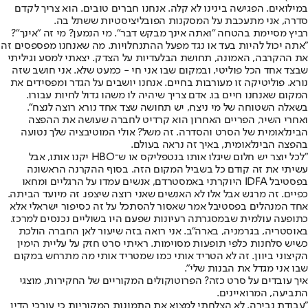
במילואים. הפגישה בינינו לא קלה. אנחנו חברים טובים. הוא צריך לקדם
סדרה, אני מתעכבת על המסקנות הפובליציסטיות ששתל בה.
רביץ מסיימת בהטחה "ואתה אינך מבקש דבר". מי הנמען? מי זה "אינך"?
"אתה יכול להיות בעד או נגד מפעל ההתנחלויות. מה שאנחנו מפספסים זה
את ההקרבה, האמונה, תחושת הבלעדיות על הצדק. יצאתי למסע וגיליתי
שבצד אחד הכל פוליטי, ובמקום שבו אני חי - כמעט שלא. אני חושב שזה
נורא. פוליטיקה זו מעורבות בחיים. אנחנו יושבים על הגדר ומפסידים את
המקום שאנחנו חיים בו. אדם צריך שיהיה לו משהו גדול לחיות עבורו.
בשאלה השטוחה של מי ניצח, יש תחושה שצד אחד נורא רוצה לנצח".
ואחרי השיר, הפריים האחרון הוא קרדיט לחברה שעושה את ההפצה
הבינלאומית של הסרט והסדרה. זה משל? אולי המוטיבציה שלך נטועה
בהפצה הבינלאומית, באיך זה נראה בעולם.
"לכל יוצר יש חלום שיגלו אותו בנטפליקס או ש־HBO יקנו אותו, אבל
עשיתי את זה קודם כל בשביל המקום הזה. בסוף ההקרנה הראשונה
בפסטיבל IDFA היוקרתי באמסטרדם, אנשים עמדו על הרגליים ומחאו
כפיים. זה מרגש אבל אלו לא האנשים שאני רוצה שיצפו. זה מיועד הביתה.
אחד המנהלים בפסטיבל אמר שאסור להסתכל על זה כסיפור ישראלי אלא
כתופעה עולמית שבמסגרתה רעיונות שפעם היו בשוליים נכנסים למרכז.
באוסטריה, בגרמניה, בארה"ב. אני רואה בזה שיעור לאן החברה הולכת
כשיש סלחנות כלפי תופעות מסוימות. ראיתי סרט חזק על עליית הימין
הקיצוני ביוון. זה לא הטריד אותי כמו שמטריד אותי מה מתרחש במקום
שבו אני מגדל את הבנות שלי".
איך עובדים על סרט כזה? הפרוטוקולים המקוריים של החקירות, מוצגי
התביעה, המרואיינים.
"עבודת נבירה. לא הצלחתי למצוא את התמונות המקוריות כי עורכי הדין