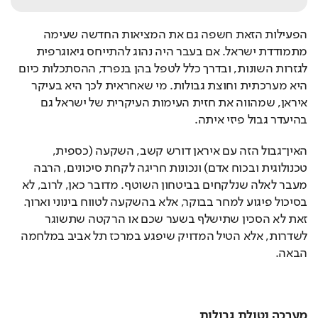
הפעילות הזאת חשפה גם את המציאות החדשה שעימה 
מתמודדת ישראל. אם בעבר היה נהוג להתייחס גיאוגרפית 
לגזרות השונות, ובדרך כלל לטפל בהן בנפרד, ההסתכלות כיום 
היא מערכתית וחוצת גבולות. מי שאחראית לכך היא בעיקר 
איראן, שמהווה את חזית העימות העיקרית של ישראל גם 
בהיעדר גבול פיזי איתה.
האין־גבול הזה עם איראן דורש קשב, השקעה (כספית, 
טכנולוגית ובכוח אדם) ונכונות חריגה לקחת סיכונים, הרבה 
מעבר לאלה שנלקחים בביטחון השוטף. מדובר כאן, לרוב, לא 
בסיכול פיגוע למחר בבוקר, אלא בהשקעה לטווח בינוני וארוך. 
זאת לא הסכין שתישלף בשער שכם או הרקטה שתשוגר 
לשדרות, אלא הטיל המדויק שיפגע במרכז תל אביב במלחמה 
הבאה.
מערכה נטולת גבולות