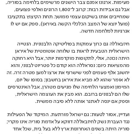
מעימות. ארגונו אמנם צבר הישגים מרשימים בלחימה בסוריה, 
אבל גם אבידות רבות: קרוב ל־1,800 הרוגים ואלפי פצועים, 
שמחייבים אותו בשיקום עצמי ממושך. תחת הקיצוץ בתקציבו 
(פועל יוצא של המצב הכלכלי הקשה באיראן), ספק אם יש לו 
אנרגיות למלחמה חדשה.
חיזבאללה גם כרוך עמוקות בפוליטיקה הלבנונית. הנטייה 
הישראלית הטבעית לראות בו שלוחה אוטומטית של איראן 
היתה נכונה, אולי, לתקופות מוקדמות יותר, אבל היא רחוקה 
מהמציאות כיום: נסראללה הוא קודם כל פטריוט לבנוני, והוא 
יחשוב אלף פעמים לפני שישרוף את ארצו למען מטרה זרה. זה 
לא אומר שהוא לא מביא את איראן בחשבון; בסופו של יום, 
המימון ואמצעי הלחימה שלו מגיעים מטהרן, אבל האינטרסים 
שלו הם לבנונים ברובם. הוא מבין את העוצמה הישראלית, 
וספק אם ינסה לאתגר אותה ללא סיבה ממשית.
ועדיין, אסור לטעות: גם ישראל מורתעת. המיקוד של הפעילות 
נגד העברת נשק לחיזבאללה דווקא על אדמת סוריה אינו מקרי; 
סוריה היתה בשנים האחרונות ארץ ללא בעל בית, שכל אחד 