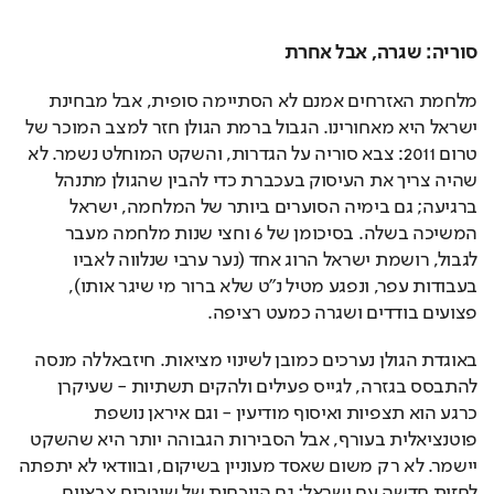
סוריה: שגרה, אבל אחרת
מלחמת האזרחים אמנם לא הסתיימה סופית, אבל מבחינת 
ישראל היא מאחורינו. הגבול ברמת הגולן חזר למצב המוכר של 
טרום 2011: צבא סוריה על הגדרות, והשקט המוחלט נשמר. לא 
שהיה צריך את העיסוק בעכברת כדי להבין שהגולן מתנהל 
ברגיעה; גם בימיה הסוערים ביותר של המלחמה, ישראל 
המשיכה בשלה. בסיכומן של 6 וחצי שנות מלחמה מעבר 
לגבול, רושמת ישראל הרוג אחד (נער ערבי שנלווה לאביו 
בעבודות עפר, ונפגע מטיל נ"ט שלא ברור מי שיגר אותו), 
פצועים בודדים ושגרה כמעט רציפה.
באוגדת הגולן נערכים כמובן לשינוי מציאות. חיזבאללה מנסה 
להתבסס בגזרה, לגייס פעילים ולהקים תשתיות - שעיקרן 
כרגע הוא תצפיות ואיסוף מודיעין - וגם איראן נושפת 
פוטנציאלית בעורף, אבל הסבירות הגבוהה יותר היא שהשקט 
יישמר. לא רק משום שאסד מעוניין בשיקום, ובוודאי לא יתפתה 
לחזית חדשה עם ישראל; גם הנוכחות של שוטרים צבאיים 