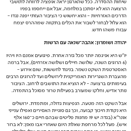
שיחות ההסדרה. ככל שהארגון יראה אופציה לרווחה לתושבי 
הרצועה הוא לא יסתכן במלחמה, אבל אם ייחסמו בפניו 
הדרכים האזרחיות - והוא יחשוש כי הציבור העזתי יפנה נגדו - 
הוא עלול לבחור לשבור את הכלים בתקווה שמההרס יצמח 
עבורו משהו חדש.
יהודה ושומרון: אהבה־שנאה עם הרשות 
יו"ש היא אניגמה יותר מכל גזרה אחרת. פיגועים אמנם היו ויהיו 
(6 הרוגים השנה, שלושה חיילים ושלושה אזרחים), אבל ברמה 
האסטרטגית השקט נשמר. בניגוד לחששות, שום אירוע - 
מהעברת השגרירות האמריקנית לירושלים ועד להרוגים הרבים 
בעימותים ברצועה - לא הוציא את התושבים לרחוב. הציבור 
נותר אדיש, וחלקו שמעורב בפעילות טרור מסוכל בהתמדה.
אבל השקט הזה מטעה. הנפיצות גדולה, ומתמדת. ירושלים 
היא נקודת חיכוך קבועה, וכך גם סוגיית האסירים ואפילו ענייני 
אונר"א (בגדה יש 19 מחנות פליטים שבהם חיים כ־160 אלף 
איש). מעל לכל מרחפת שאלת היום שאחרי אבו מאזן: לא ברור 