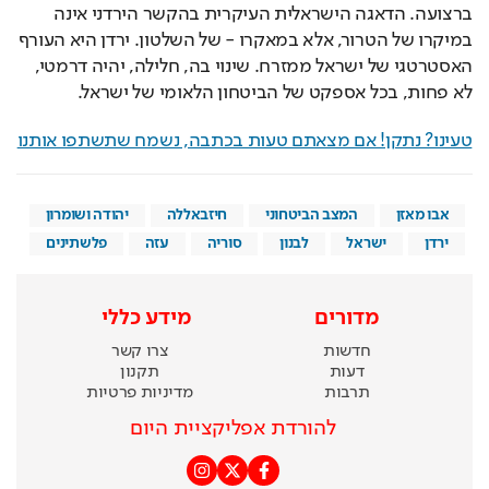
ברצועה. הדאגה הישראלית העיקרית בהקשר הירדני אינה 
במיקרו של הטרור, אלא במאקרו - של השלטון. ירדן היא העורף 
האסטרטגי של ישראל ממזרח. שינוי בה, חלילה, יהיה דרמטי, 
לא פחות, בכל אספקט של הביטחון הלאומי של ישראל. 
טעינו? נתקן! אם מצאתם טעות בכתבה, נשמח שתשתפו אותנו
אבו מאזן
המצב הביטחוני
חיזבאללה
יהודה ושומרון
ירדן
ישראל
לבנון
סוריה
עזה
פלשתינים
מדורים
מידע כללי
חדשות
צרו קשר
דעות
תקנון
תרבות
מדיניות פרטיות
להורדת אפליקציית היום