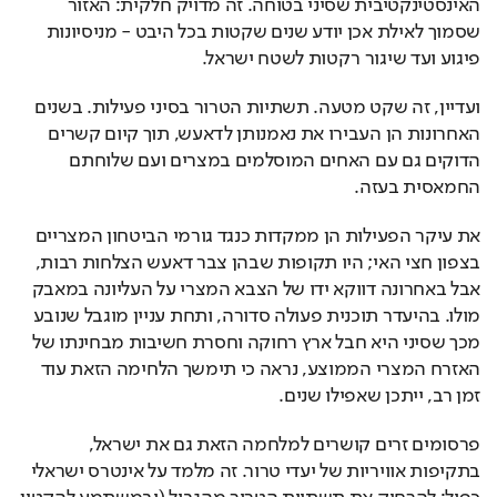
האינסטינקטיבית שסיני בטוחה. זה מדויק חלקית: האזור 
שסמוך לאילת אכן יודע שנים שקטות בכל היבט - מניסיונות 
פיגוע ועד שיגור רקטות לשטח ישראל.
ועדיין, זה שקט מטעה. תשתיות הטרור בסיני פעילות. בשנים 
האחרונות הן העבירו את נאמנותן לדאעש, תוך קיום קשרים 
הדוקים גם עם האחים המוסלמים במצרים ועם שלוחתם 
החמאסית בעזה. 
את עיקר הפעילות הן ממקדות כנגד גורמי הביטחון המצריים 
בצפון חצי האי; היו תקופות שבהן צבר דאעש הצלחות רבות, 
אבל באחרונה דווקא ידו של הצבא המצרי על העליונה במאבק 
מולו. בהיעדר תוכנית פעולה סדורה, ותחת עניין מוגבל שנובע 
מכך שסיני היא חבל ארץ רחוקה וחסרת חשיבות מבחינתו של 
האזרח המצרי הממוצע, נראה כי תימשך הלחימה הזאת עוד 
זמן רב, ייתכן שאפילו שנים.
פרסומים זרים קושרים למלחמה הזאת גם את ישראל, 
בתקיפות אוויריות של יעדי טרור. זה מלמד על אינטרס ישראלי 