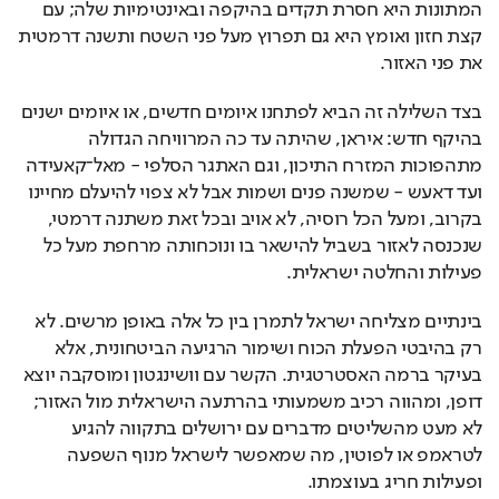
המתונות היא חסרת תקדים בהיקפה ובאינטימיות שלה; עם 
קצת חזון ואומץ היא גם תפרוץ מעל פני השטח ותשנה דרמטית 
את פני האזור.
בצד השלילה זה הביא לפתחנו איומים חדשים, או איומים ישנים 
בהיקף חדש: איראן, שהיתה עד כה המרוויחה הגדולה 
מתהפוכות המזרח התיכון, וגם האתגר הסלפי - מאל־קאעידה 
ועד דאעש - שמשנה פנים ושמות אבל לא צפוי להיעלם מחיינו 
בקרוב, ומעל הכל רוסיה, לא אויב ובכל זאת משתנה דרמטי, 
שנכנסה לאזור בשביל להישאר בו ונוכחותה מרחפת מעל כל 
פעילות והחלטה ישראלית.
בינתיים מצליחה ישראל לתמרן בין כל אלה באופן מרשים. לא 
רק בהיבטי הפעלת הכוח ושימור הרגיעה הביטחונית, אלא 
בעיקר ברמה האסטרטגית. הקשר עם וושינגטון ומוסקבה יוצא 
דופן, ומהווה רכיב משמעותי בהרתעה הישראלית מול האזור; 
לא מעט מהשליטים מדברים עם ירושלים בתקווה להגיע 
לטראמפ או לפוטין, מה שמאפשר לישראל מנוף השפעה 
ופעילות חריג בעוצמתו.