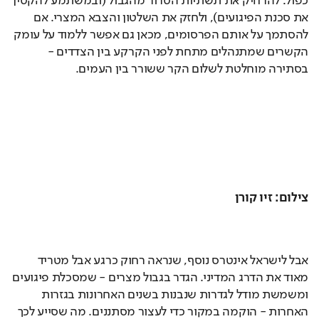
כפול: להרחיק את תשתיות הטרור מהגבול (ובמשתמע להקטין 
את סכנת הפיגועים), ולחזק את השלטון והצבא המצרי. אם 
להסתמך על אותם הפרסומים, מכאן גם אפשר ללמוד על עומק 
הקשרים שמתנהלים מתחת לפני הקרקע בין הצדדים - 
בסתירה מוחלטת לשלום הקר ששורר בין העמים.
​צילום: זיו קורן
אבל לישראל אינטרס נוסף, שנראה רחוק כרגע אבל מטריד 
מאוד את הדרג המדיני. הגדר בגבול מצרים - שמסכלת פיגועים 
ומשמשת מודל לגדרות שנבנות בשנים האחרונות בגזרות 
האחרות - הוקמה במקור כדי לעצור מסתננים. מה שסייע לכך 