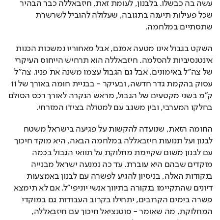
עשה בה כבשלו. בלבנון, לעומת זאת, חיזבאללה כבר הבהיר 
שכל פעילות תיענה בתגובה, שעלולה להוביל לשרשרת 
שתסתיים במלחמה.
השקט בגבול אינו מטעה אמנם, אבל מאחוריו נמשכות הכנות 
אינטנסיביות להסלמה. חיזבאללה הוא תרחיש הייחוס העיקרי 
של צה"ל באימונים, אבל גם הגבול עצמו משנה את פניו. צה"ל 
עסוק בהקמת גדר חדשה, ובעיקר - בבניית חומה באורך של 11 
ק"מ בשני מקטעים של הגבול, מראש הנקרה לאורך רכס הסולם 
בחלקו המערבי, ובין משגב עם למטולה בצידו המזרחי.
החומה הזאת, שנועדה להקשות על פגיעה בישראל משטח 
לבנון ועל תנועות חיזבאללה במלחמה הבאה, היא מוקד חיכוך 
עם לבנון משום שקיימת מחלוקת על תוואי הגבול בכמה 
מוקדים שבהם היא עוברת. עד כה נמנעה ישראל מבנייה 
בנקודות האלה, בניסיון להגיע לפשרה עם לבנון באמצעות 
דיונים שהתקיימו בנקורה בתיווך אנשי יוניפי"ל. אם לא תימצא 
פשרה בימים הקרובים, יתחילו בקרוב העבודות גם במוקדי 
המחלוקת, מה שאומר - פוטנציאל חיכוך עם חיזבאללה, 