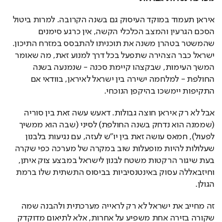
איראן תעמוד במוקד העיסוק גם בשנה הקרובה. למרות ביטול 
הסכם הגרעין והמצב הכלכלי הקשה, אין כרגע סימנים 
שהמשטר בטהרן משנה את תוכניתו להתבסס במזרח התיכון. 
ישראל כבר הצהירה שתפעל בכל דרך למנוע זאת, מה שאומר 
המשך העימות, שבקצהו קיימת סכנה - שנמנעה בשנה 
החולפת - למלחמה ישירה בין ישראל לאיראן, בוודאי אם 
התקיפות יימשכו בהיקפן הנוכחי.
אבל לא רק איראן חוצה גבולות. דאעש עשה זאת בין סוריה 
(שממנה הוא נדחק בשנה החולפת) לסיני (שבה הוא ממשיך 
לפעול), חמאס עושה זאת בין יו"ש לעזה, עם נגיעות בלבנון 
שעלולות להיות מופעלות שוב במקרה של מערכה כפי שקרה 
בעת שיגור הרקטות משטח לבנון לישראל במבצע צוק איתן, 
וחיזבאללה עסוק באינטנסיביות בביסוס התשתית שלו ברמת 
הגולן.
זה מחייב את ישראל לא רק לראייה מערכתית ולהבנה שמה 
שקורה בזירה אחת משפיע על אחרות, אלא לתיאום מדוקדק 