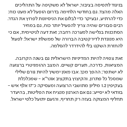
בניגוד לתפיסה בציבור, ישראל לא משקיפה על התהליכים 
האלה מהצד. גם בחודשי הלחימה בדרום הופעל לא מעט כוח: 
כדי להרתיע, ובעיקר כדי לבלום את הניסיונות לפרוץ את הגדר. 
רבים סבורים שהיה צריך להפעיל יותר כוח, גם במחיר 
הסתכנות בגלישה למערכה רחבה; זאת דעה לגיטימית, אם כי 
היא מנוגדת לדירקטיבה הברורה של ממשלת ישראל: לפעול 
להחזרת השקט בלי להידרדר להסלמה.
זאת צפויה להיות המדיניות הישראלית גם בשנה הקרובה. 
המציאות, כדרכה, תערים קשיים. המצב ההומניטרי ברצועה 
לא ישתפר; ההפך מכך. אבו מאזן ימשיך להיות גורם שלילי 
שמסכל כל פתרון, והקיצוץ בתקציב אונר"א - שמכלכלת 
בעקיפין 1.2 מיליון מתושבי הרצועה ומעסיקה כ־17 אלף איש - 
בוודאי לא יסייע: גם אם הארגון מנציח את הפליטות, בהיעדר 
תחליף המצוקה בעזה רק תחריף, והזעם יתועל כלפי ישראל.