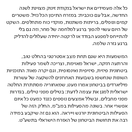
כל אלה מעמידים את ישראל בנקודת זינוק מצוינת לשנה 
החדשה, אבל עם כוכבית: במזרח התיכון הכל נזיל. משטרים 
קמים ונופלים, בריתות משתנות, מוקדי כוח מתחלפים. השקט 
של היום עשוי להפוך ברגע למלחמה של מחר, וזה גם בלי 
להתייחס למפגע הבודד או לרקטה יחידה שעלולים להדליק 
ברגע גזרה שלמה.
המשמעות היא שגם תחת מצב אסטרטגי בהחלט טוב, 
והרתעה חזקה, ישראל מאוימת, וצריכה לשמר פעילות 
ביטחונית פיזית, סיזיפית ואינסופית, וגם יקרה מאוד. התוכניות 
השונות שנחשפו בשבועות האחרונים להשקעה של עשרות 
מיליארדים בביטחון אמרו מעט, שמאחוריה מסתתרת החלטה 
ישראלית למגן את עצמה לדעת: בטילים מפני טילים, בגדרות 
מפני מחבלים, ובשלל אמצעים נוספים כנגד כמעט כל איום 
אפשרי אחר. בשונה מהפעילות במב"מ, החלק הזה של 
הפעילות הביטחונית יורגש וייראה. הוא גם זה שיקבע במידה 
רבה את תחושת הביטחון של האזרח הישראלי בתשע"ט.