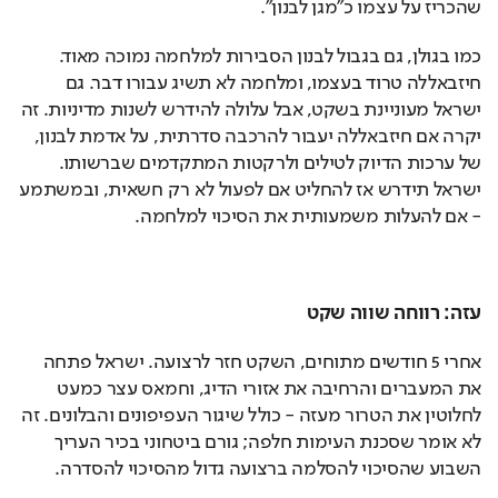
שהכריז על עצמו כ"מגן לבנון".
כמו בגולן, גם בגבול לבנון הסבירות למלחמה נמוכה מאוד. 
חיזבאללה טרוד בעצמו, ומלחמה לא תשיג עבורו דבר. גם 
ישראל מעוניינת בשקט, אבל עלולה להידרש לשנות מדיניות. זה 
יקרה אם חיזבאללה יעבור להרכבה סדרתית, על אדמת לבנון, 
של ערכות הדיוק לטילים ולרקטות המתקדמים שברשותו. 
ישראל תידרש אז להחליט אם לפעול לא רק חשאית, ובמשתמע 
- אם להעלות משמעותית את הסיכוי למלחמה.
עזה: רווחה שווה שקט
אחרי 5 חודשים מתוחים, השקט חזר לרצועה. ישראל פתחה 
את המעברים והרחיבה את אזורי הדיג, וחמאס עצר כמעט 
לחלוטין את הטרור מעזה - כולל שיגור העפיפונים והבלונים. זה 
לא אומר שסכנת העימות חלפה; גורם ביטחוני בכיר העריך 
השבוע שהסיכוי להסלמה ברצועה גדול מהסיכוי להסדרה.