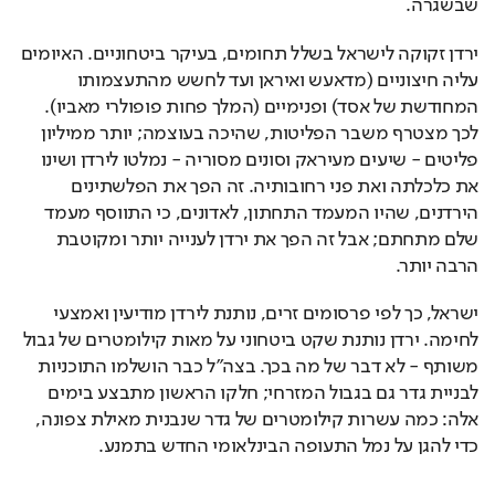
שבשגרה.
ירדן זקוקה לישראל בשלל תחומים, בעיקר ביטחוניים. האיומים 
עליה חיצוניים (מדאעש ואיראן ועד לחשש מהתעצמותו 
המחודשת של אסד) ופנימיים (המלך פחות פופולרי מאביו). 
לכך מצטרף משבר הפליטות, שהיכה בעוצמה; יותר ממיליון 
פליטים - שיעים מעיראק וסונים מסוריה - נמלטו לירדן ושינו 
את כלכלתה ואת פני רחובותיה. זה הפך את הפלשתינים 
הירדנים, שהיו המעמד התחתון, לאדונים, כי התווסף מעמד 
שלם מתחתם; אבל זה הפך את ירדן לענייה יותר ומקוטבת 
הרבה יותר.
ישראל, כך לפי פרסומים זרים, נותנת לירדן מודיעין ואמצעי 
לחימה. ירדן נותנת שקט ביטחוני על מאות קילומטרים של גבול 
משותף - לא דבר של מה בכך. בצה"ל כבר הושלמו התוכניות 
לבניית גדר גם בגבול המזרחי; חלקו הראשון מתבצע בימים 
אלה: כמה עשרות קילומטרים של גדר שנבנית מאילת צפונה, 
כדי להגן על נמל התעופה הבינלאומי החדש בתמנע.