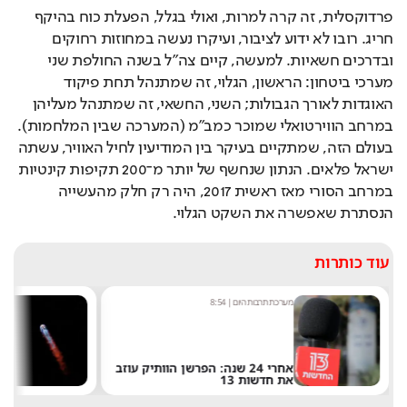
פרדוקסלית, זה קרה למרות, ואולי בגלל, הפעלת כוח בהיקף 
חריג. רובו לא ידוע לציבור, ועיקרו נעשה במחוזות רחוקים 
ובדרכים חשאיות. למעשה, קיים צה"ל בשנה החולפת שני 
מערכי ביטחון: הראשון, הגלוי, זה שמתנהל תחת פיקוד 
האוגדות לאורך הגבולות; השני, החשאי, זה שמתנהל מעליהן 
במרחב הווירטואלי שמוכר כמב"מ (המערכה שבין המלחמות). 
בעולם הזה, שמתקיים בעיקר בין המודיעין לחיל האוויר, עשתה 
ישראל פלאים. הנתון שנחשף של יותר מ־200 תקיפות קינטיות 
במרחב הסורי מאז ראשית 2017, היה רק חלק מהעשייה 
הנסתרת שאפשרה את השקט הגלוי.
עוד כותרות
מערכת תרבות היום
|
8:54
שחר 
אחרי 24 שנה: הפרשן הוותיק עוזב
את חדשות 13
של 