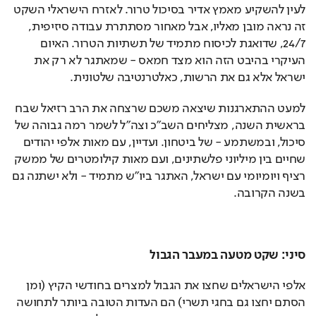
לעין להשקיע מאמץ אדיר בסיכול טרור. לאזרח הישראלי השקט 
זה נראה מובן מאליו, אבל מאחור מסתתרת עבודה סיזיפית, 
24/7, שדואגת לכיסוח מתמיד של תשתיות הטרור. האיום 
העיקרי בהיבט הזה הוא מצד חמאס - שמאתגר לא רק את 
ישראל אלא גם את הרשות, כאלטרנטיבה שלטונית.
למעט ההתארגנות שיצאה משכם שרצחה את הרב רזיאל שבח 
בראשית השנה, מצליחים השב"כ וצה"ל לשמר רמה גבוהה של 
סיכול, ובמשתמע - של ביטחון. ועדיין, עם מאות אלפי יהודים 
שחיים בין מיליוני פלשתינים, ועם מאות קילומטרים של ממשק 
רציף ויומיומי עם ישראל, האתגר ביו"ש מתמיד - ולא ישתנה גם 
בשנה הקרובה.
סיני: שקט מטעה במעבר הגבול
אלפי הישראלים שחצו את הגבול למצרים בחודשי הקיץ (ומן 
הסתם יחצו גם בחגי תשרי) הם העדות הטובה ביותר לתחושה 