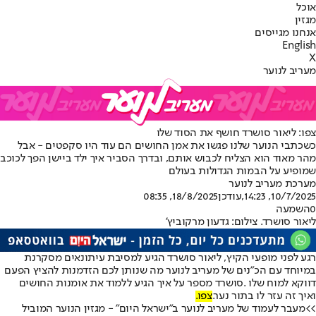
אוכל
מגזין
אנחנו מגייסים
English
X
מעריב לנוער
צפו: ליאור סושרד חושף את הסוד שלו
כשכתבי הנוער שלנו פגשו את אמן החושים הם עוד היו סקפטים - אבל
מהר מאוד הוא הצליח לכבוש אותם, ובדרך הסביר איך ילד ביישן הפך לכוכב
שמופיע על הבמות הגדולות בעולם
מערכת מעריב לנוער
10/7/2025, 14:23
,עודכן
18/8/2025, 08:35
0
השמעה
ליאור סושרד. צילום: גדעון מרקוביץ'
רגע לפני מופעי הקיץ, ליאור סושרד הגיע למסיבת עיתונאים מסקרנת
במיוחד עם הכ״נים של מעריב לנוער מה שנותן לכם הזדמנות להציץ הפעם
דווקא למוח שלו .
סושרד מספר על איך הגיע ללמוד את אומנות החושים
ואיך זה עזר לו בתור נער.
צפו.
>>מעבר לעמוד של מעריב לנוער ב"ישראל היום" - מגזין הנוער המוביל