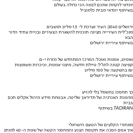
יונדאי לוקחת אתכם לבמה הכי גדולה בעולם
בשיתוף יונדאי מבית כלמוביל
ירושלים 2040: העיר נערכת ל- 1.5 מליון תושבים
מנכ"לית העירייה מציגה תוכנית להשארת הצעירים ובניית עתיד הדור
הבא
בשיתוף עיריית ירושלים
שופינג, אמנות ואוכל: המרכז המתחדש של מזרח י-ם
קפיצה קטנה לחו"ל: טיילת חדשה, מיצגי אמנות, וכיכרות משופצות
בהשקעה של 100 מיליון ₪
בשיתוף עיריית ירושלים
כך תחסכו בחשמל בלי להזיע
מהפכת האנרגיה של תדיראן: שליטה, אבטחת מידע וניהול אקלים חכם
בבית
בשיתוף TADIRAN
מאחורי הקלעים של הטעם הישראלי
איך אסם הפכה את תקופת הצנע והמחסור הקשה של שנות ה-40 למותג