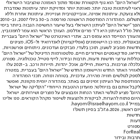
"ישראל היום" הוא גוף תקשורת שנוסד מתוך האמונה שהציבור הישראלי
ראוי לעיתונות טובה יותר, מאוזנת יותר ומדויקת יותר. עיתונות שמדברת
ולא צועקת. עיתונות אמינה, אובייקטיבית ועניינית. עיתונות אחרת וללא
תשלום. המהדורה המודפסת הראשונה פורסמה ב-30 ביולי 2007, וב-2010
הפך "ישראל היום" לעיתון הישראלי בעל שיעור החשיפה הגבוה ביותר בימי
חול. מו"ל העיתון היא ד"ר מרים אדלסון. העורך הראשי הוא עמר לחמנוביץ,
והעורך המייסד הוא עמוס רגב. אתרי האינטרנט של "ישראל היום" בעברית
ובאנגלית, כמו כן היישומונים (אפליקציות) לאנדרואיד ול-iOS, מציגים
חדשות מסביב לשעון, תוכן בלעדי, מבזקים ועדכונים, ניתוחים ופרשנויות,
וידיאו, פודקאסטים ושידורים חיים. פלטפורמות הדיגיטל של "ישראל היום"
כוללות ערוצי חדשות ודעות, תרבות ובידור, לייף סטייל, טכנולוגיה, ספורט,
כלכלה וצרכנות, בריאות, חיילים, אוכל, יהדות, תיירות ורכב. ב-2021 עלו
לאוויר האתר החדש והיישומון החדש של "ישראל היום" בעברית, במטרה
לספק לגולשים חוויה מהירה, עדכנית, בטוחה ונוחה. תכני המהדורה
המודפסת של העיתון זמינים גם באתר, במהדורה יומית מקוונת, ואפשר
לקבל אותם גם בניוזלטר. מועדון ההטבות הייחודי "הקליקה של ישראל
היום" מציע לגולשי האתר הנחות ומבצעים על מוצרים ושירותים. ישראל
היום פתוח להערות, לביקורת ולהצעות לשיפור מקהל הקוראים. פנו אלינו
במייל hayom@israelhayom.co.il.
יום ראשון, 7.6.2026
כ"ב בסיון תשפ"ו
חדשות
דעות
ספורט
ForReal
תרבות ובידור