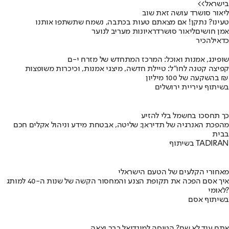
בישראל>>
ליאור סושרד עושה זאת שוב
טעינו? נתקן! אם מצאתם טעות בכתבה, נשמח שתשתפו אותנו
אמן חושים
ליאור סושרד
ראיונות מעריב לנוער
כדאי
להכיר
שופינג, אמנות ואוכל: המרכז המתחדש של מזרח י-ם
קפיצה קטנה לחו"ל: טיילת חדשה, מיצגי אמנות, וכיכרות משופצות
בהשקעה של 100 מיליון ₪
בשיתוף עיריית ירושלים
כך תחסכו בחשמל בלי להזיע
מהפכת האנרגיה של תדיראן: שליטה, אבטחת מידע וניהול אקלים חכם
בבית
בשיתוף TADIRAN
מאחורי הקלעים של הטעם הישראלי
איך אסם הפכה את תקופת הצנע והמחסור הקשה של שנות ה-40 למותג
לאומי?
בשיתוף אסם
אתם עוד לא שם? הטיסה למונדיאל כבר יצאה