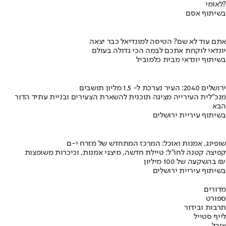
לאומי?
בשיתוף אסם
אתם עוד לא שם? הטיסה למונדיאל כבר יצאה
יונדאי לוקחת אתכם לבמה הכי גדולה בעולם
בשיתוף יונדאי מבית כלמוביל
ירושלים 2040: העיר נערכת ל- 1.5 מליון תושבים
מנכ"לית העירייה מציגה תוכנית להשארת הצעירים ובניית עתיד הדור
הבא
בשיתוף עיריית ירושלים
שופינג, אמנות ואוכל: המרכז המתחדש של מזרח י-ם
קפיצה קטנה לחו"ל: טיילת חדשה, מיצגי אמנות, וכיכרות משופצות
בהשקעה של 100 מיליון ₪
בשיתוף עיריית ירושלים
מדורים
ספורט
תרבות ובידור
לייף סטייל
אוכל