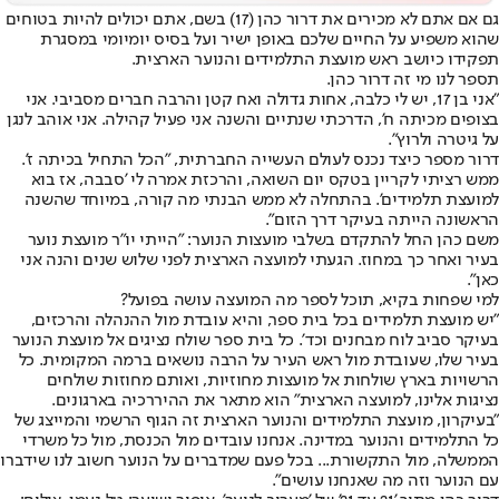
גם אם אתם לא מכירים את דרור כהן (17) בשם, אתם יכולים להיות בטוחים
שהוא משפיע על החיים שלכם באופן ישיר ועל בסיס יומיומי במסגרת
תפקידו כיושב ראש מועצת התלמידים והנוער הארצית.
תספר לנו מי זה דרור כהן.
"אני בן 17, יש לי כלבה, אחות גדולה ואח קטן והרבה חברים מסביבי. אני
בצופים מכיתה ח', הדרכתי שנתיים והשנה אני פעיל קהילה. אני אוהב לנגן
על גיטרה ולרוץ".
דרור מספר כיצד נכנס לעולם העשייה החברתית, "הכל התחיל בכיתה ז'.
ממש רציתי לקריין בטקס יום השואה, והרכזת אמרה לי 'סבבה, אז בוא
למועצת תלמידים'. בהתחלה לא ממש הבנתי מה קורה, במיוחד שהשנה
הראשונה הייתה בעיקר דרך הזום".
משם כהן החל להתקדם בשלבי מועצות הנוער: "הייתי יו"ר מועצת נוער
בעיר ואחר כך במחוז. הגעתי למועצה הארצית לפני שלוש שנים והנה אני
כאן".
למי שפחות בקיא, תוכל לספר מה המועצה עושה בפועל?
"יש מועצת תלמידים בכל בית ספר, והיא עובדת מול ההנהלה והרכזים,
בעיקר סביב לוח מבחנים וכד'. כל בית ספר שולח נציגים אל מועצת הנוער
בעיר שלו, שעובדת מול ראש העיר על הרבה נושאים ברמה המקומית. כל
הרשויות בארץ שולחות אל מועצות מחוזיות, ואותם מחוזות שולחים
נציגות אלינו, למועצה הארצית" הוא מתאר את ההיררכיה בארגונים.
"בעיקרון, מועצת התלמידים והנוער הארצית זה הגוף הרשמי והמייצג של
כל התלמידים והנוער במדינה. אנחנו עובדים מול הכנסת, מול כל משרדי
הממשלה, מול התקשורת... בכל פעם שמדברים על הנוער חשוב לנו שידברו
עם הנוער וזה מה שאנחנו עושים".