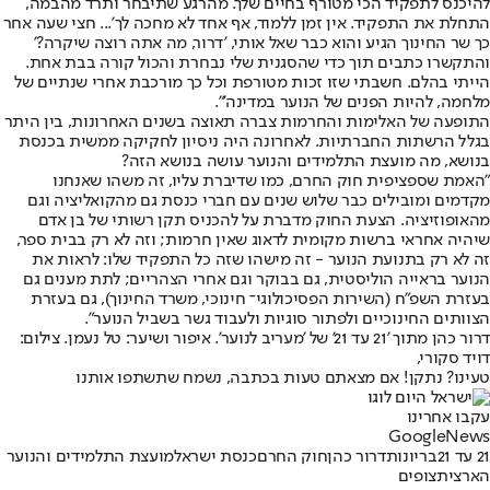
להיכנס לתפקיד הכי מטורף בחיים שלך. מהרגע שתיבחר ותרד מהבמה,
התחלת את התפקיד. אין זמן ללמוד, אף אחד לא מחכה לך'... חצי שעה אחר
כך שר החינוך הגיע והוא כבר שאל אותי, 'דרור, מה אתה רוצה שיקרה?'
והתקשרו כתבים תוך כדי שהסגנית שלי נבחרת והכול קורה בבת אחת.
הייתי בהלם. חשבתי שזו זכות מטורפת וכל כך מורכבת אחרי שנתיים של
מלחמה, להיות הפנים של הנוער במדינה'".
התופעה של האלימות והחרמות צברה תאוצה בשנים האחרונות, בין היתר
בגלל הרשתות החברתיות. לאחרונה היה ניסיון לחקיקה ממשית בכנסת
בנושא, מה מועצת התלמידים והנוער עושה בנושא הזה?
"האמת שספציפית חוק החרם, כמו שדיברת עליו, זה משהו שאנחנו
מקדמים ומובילים כבר שלוש שנים עם חברי כנסת גם מהקואליציה וגם
מהאופוזיציה. הצעת החוק מדברת על להכניס תקן רשותי של בן אדם
שיהיה אחראי ברשות מקומית לדאוג שאין חרמות; וזה לא רק בבית ספר,
זה לא רק בתנועת הנוער - זה מישהו שזה כל התפקיד שלו: לראות את
הנוער בראייה הוליסטית, גם בבוקר וגם אחרי הצהריים; לתת מענים גם
בעזרת השפ"ח (השירות הפסיכולוגי־ חינוכי, משרד החינוך), גם בעזרת
הצוותים החינוכיים ולפתור סוגיות ולעבוד גשר בשביל הנוער".
דרור כהן מתוך '21 עד 21' של 'מעריב לנוער'. איפור ושיער: טל נעמן. צילום:
דויד סקורי,
טעינו? נתקן! אם מצאתם טעות בכתבה, נשמח שתשתפו אותנו
עקבו אחרינו
G
o
o
g
l
e
News
21 עד 21
בריונות
דרור כהן
חוק החרם
כנסת ישראל
מועצת התלמידים והנוער
הארצית
צופים