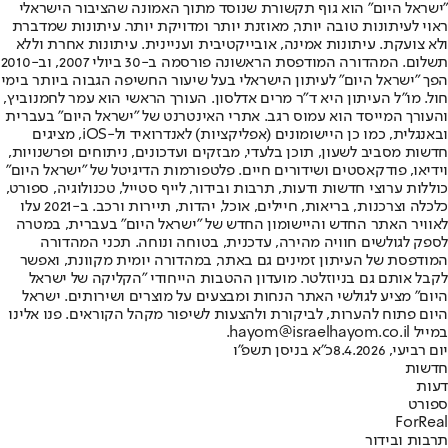
"ישראל היום" הוא גוף תקשורת שנוסד מתוך האמונה שהציבור הישראלי
ראוי לעיתונות טובה יותר, מאוזנת יותר ומדויקת יותר. עיתונות שמדברת
ולא צועקת. עיתונות אמינה, אובייקטיבית ועניינית. עיתונות אחרת וללא
תשלום. המהדורה המודפסת הראשונה פורסמה ב-30 ביולי 2007, וב-2010
הפך "ישראל היום" לעיתון הישראלי בעל שיעור החשיפה הגבוה ביותר בימי
חול. מו"ל העיתון היא ד"ר מרים אדלסון. העורך הראשי הוא עמר לחמנוביץ,
והעורך המייסד הוא עמוס רגב. אתרי האינטרנט של "ישראל היום" בעברית
ובאנגלית, כמו כן היישומונים (אפליקציות) לאנדרואיד ול-iOS, מציגים
חדשות מסביב לשעון, תוכן בלעדי, מבזקים ועדכונים, ניתוחים ופרשנויות,
וידיאו, פודקאסטים ושידורים חיים. פלטפורמות הדיגיטל של "ישראל היום"
כוללות ערוצי חדשות ודעות, תרבות ובידור, לייף סטייל, טכנולוגיה, ספורט,
כלכלה וצרכנות, בריאות, חיילים, אוכל, יהדות, תיירות ורכב. ב-2021 עלו
לאוויר האתר החדש והיישומון החדש של "ישראל היום" בעברית, במטרה
לספק לגולשים חוויה מהירה, עדכנית, בטוחה ונוחה. תכני המהדורה
המודפסת של העיתון זמינים גם באתר, במהדורה יומית מקוונת, ואפשר
לקבל אותם גם בניוזלטר. מועדון ההטבות הייחודי "הקליקה של ישראל
היום" מציע לגולשי האתר הנחות ומבצעים על מוצרים ושירותים. ישראל
היום פתוח להערות, לביקורת ולהצעות לשיפור מקהל הקוראים. פנו אלינו
במייל hayom@israelhayom.co.il.
יום רביעי, 8.4.2026
כ"א בניסן תשפ"ו
חדשות
דעות
ספורט
ForReal
תרבות ובידור