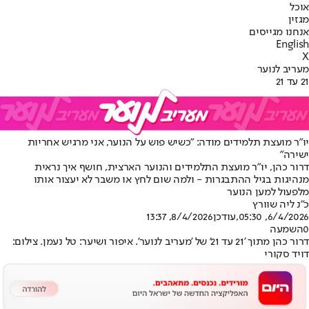
אוכל
מגזין
אנחנו מגייסים
English
X
מעריב לנוער
21 עד 21
יו"ר מועצת תלמידים מודה: "כשיש פוש על הנוער, אני מרגיש אחריות
ישירה"
דרור כהן, יו"ר מועצת התלמידים והנוער הארצית, חושף איך נראית
מנהיגות בגיל ההתבגרות - ולמה שום לחץ או משבר לא יעצור אותו
מלפעול למען הנוער
כ״נ ליה שוורץ
6/4/2026, 05:30
,עודכן
8/4/2026, 13:37
0
השמעה
דרור כהן מתוך '21 עד 21' של 'מעריב לנוער'. איפור ושיער: טל נעמן. צילום:
דויד סקורי