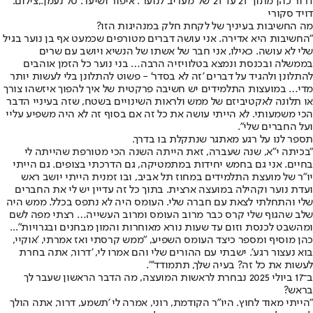
דרור כהן מתוך '21 עד 21' של 'מעריב לנוער'. איפור ושיער: טל נעמן.,צילום:
דויד סקורי
מה החשיבות בעיניך של לקחת חלק במנהיגות הזו?
"החשיבות היא אדירה. אני עושה דברים מטורפים שכמעט אף בן נוער בגיל
שלי לא עושה. כאילו, אני חבר של אשתו של הנשיא ויושב עם שרים
בממשלה ובכנסת ונמצא בטלוויזיה הרבה… בני נוער כל הזמן אוהבים
להתלונן ולהגיד על דברים 'זה לא בסדר' - פשוט להתלונן בלי לעשות יותר
מדי… במועצות התלמידים יש חשיבה פרקטית של איך להפוך איזשהו צורך
או תלונה לאקטיביזם של ממש ולראות השינויים בשטח, שזה בעיניי הדבר
הכי משמעותי. לא הייתי עושה את כל זה אם בסוף זה לא היה משפיע עליי
ועל החברים שלי".
תספר לנו על רגע מאתגר שנתקלת בו בדרך.
"בכיתה י"א, שנה שעברה, זאת הייתה השנה הכי מטורפת שהייתה לי
בחיים. אני גם בחמש יחידות במתמטיקה, גם הדרכתי בצופים. גם הייתי
יו"ר של מועצת התלמידים במחוז תל אביב, ובו זמנית הייתי יושב ראש
ועדת נוער וקהילה במועצה ארצית. בתוך כל זה עדיין יש לי את החברים
שלי והתחלתי לצאת עם חברה שלי. העומס היה לא נתפס בכלל. ממש היה
שלב שהגוף שלי קרס כבר מרוב העומס ומרוב העשייה… רצתי מפה לשם
ומהשבט לכנסת וזום עד שעות נורא מאוחרות והמון מבחנים ובגרויות"...
כהן מוסיף ומספר כיצד העומס השפיע, "ממש קרסתי ואז אמרתי, 'אוקיי,
בוא נעצור רגע'. ישבתי עם ההורים שלי והם אמרו לי, 'דרור, אתה בחרת
לעשות את כל זה? בעיה שלך, תתמודד'".
ב־17 ביולי 2025 נבחרת לראשות המועצה, מה הדבר הראשון שעבר לך
בראש?
"הייתי מאוד לחוץ. היו"ר הקודמת, רוני, אמרה לי 'תשמע, דרור, אתה הולך