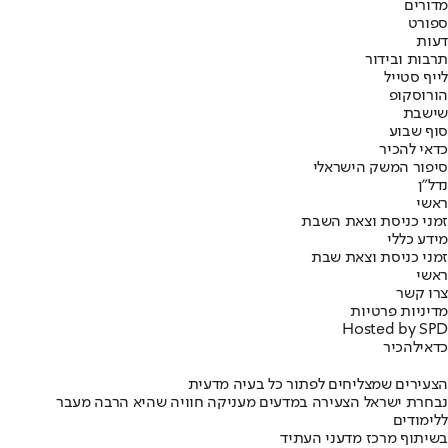
מדורים
ספורט
דעות
תרבות ובידור
לייף סטייל
הורוסקופ
שישבת
סוף שבוע
כדאי להכיר
סיפור המשק הישראלי
נדל"ן
ראשי
זמני כניסת וצאת השבת
מידע כללי
זמני כניסת וצאת שבת
ראשי
צרו קשר
מדיניות פרטיות
Hosted by SPD
כדאי
להכיר
הצעירים שמצליחים לפתור כל בעיה מדעית
נבחרת ישראל הצעירה במדעים מעניקה חוויה שהיא הרבה מעבר
ללימודים
בשיתוף מרכז מדעני העתיד