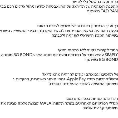
כך תחסכו בחשמל בלי להזיע
מהפכת האנרגיה של תדיראן: שליטה, אבטחת מידע וניהול אקלים חכם בבי
בשיתוף TADIRAN
כך נערך הביטחון האנרגטי של ישראל לשנים הבאות
פסגת האנרגיה במעמד שגריר ארה"ב, שר האנרגיה ובכירי התעשייה בישראל
בשיתוף המכון הישראלי לאנרגיה ולסביבה
הסוד לקירות נקיים ללא כתמים נחשף
מומחה BG BOND עושה סדר על המדפים ומציג את מותג הצבע SIMPLY
בשיתוף BG BOND
אל תחמיצו! גם אתם יכולים להרוויח מהמונדיאל
יחסי הימור משופרים, הפקדות ב-Apple Pay ותשלום זכיות מיידי
בשיתוף המועצה להסדר ההימורים בספורט
חלון ההזדמנויות בכפר גנים נסגר
קבוצת אלמוג מציגה את פרויקט MALA: מגדלי הפרימיום האחרונים בפתח תקווה
בשיתוף קבוצת אלמוג