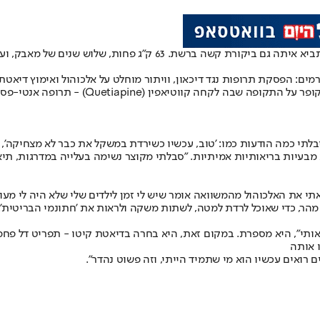
תביא איתה גם ביקורת קשה ברשת. 63 ק"ג פחות, 
"לפני התרופה הייתי במידות 8 עד 10 (בריטי)
תי כמה הודעות כמו: 'טוב, עכשיו כשירדת במשקל את כבר לא מצחיקה', מ
א מבעיות בריאותיות אמיתיות. "סבלתי מקוצר נשימה בעלייה במדרגות, תי
 את האלכוהול מהמשוואה אומר שיש לי זמן לילדים שלי שלא היה לי מעול
הר, כדי שאוכל לרדת למטה, לשתות משקה ולראות את 'חתונמי הבריטית'. עכ
אותי", היא מספרת. במקום זאת, היא בחרה בדיאטת קיטו - תפריט דל פחמ
 אותה
רואים עכשיו הוא מי שתמיד הייתי, וזה פשוט נהדר".