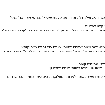
שלוש שנים של מאבק, ועכשיו היא נאלצת להתמודד עם טענות שהיא "כבר לא מצחיקה" בגלל
, ואז פשוט תפחתי", מספרת קופר על התקופה שבה לקחה קווטיאפין (Quetiapine) - תרופה אנטי-פסיכוטית שניתנת לטיפול בדיכאון. "התרופה האטה את חילוף החומרים שלי
ה? למה נשים צריכות להיות שמנות כדי להיות מצחיקות?".
ארתי את עצמי 'מסכנה' והייתה לי התמכרות עצומה לאוכל", היא מספרת
ם", מתוודה קופר.
שיו אני יכולה להיות נוכחת לחלוטין".
ימות ועשיר בשומן, למרות המחלוקת סביב היתרונותיה הבריאותיים.