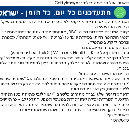
דיאטה, אילוסטרציה. צילום: GettyImages
השחקנית הבריטית דייזי מיי קופר לא ציפתה ש
הירידה הדרמטית במשקל
המראה החדש שלה.
קופר, המוכרת מסדרות של ה-BBC, מייחסת את השינוי הדרמטי למספר גורמים: הפסקת תרופות נגד דיכאון, וויתור מוחלט על אלכוהול ואימוץ דיאטת קיטו קפדנית.
וגרמה לי לרעב מתמיד".
הצגת פוסט זה באינסטגרם
פוסט משותף על ידי ‏‎Women's Health UK‎‏ (@‏‎womenshealthuk‎‏)
אבל הדרך לא הייתה קלה. קופר מתארת את התגובות הקשות שקיבלה: "קיבל
היא מבהירה שהשינוי לא נבע מלחץ חברתי או רצון להיראות טוב יותר, אל
בכנות.
החיים החדשים ללא אלכוהול
אחד השינויים המשמעותיים ביותר היה הפסקת האלכוהול. "עצם זה שהוצאתי
"אני זוכרת שהייתי ממהרת לקרוא להם סיפור לפני השינה רק כדי שיירדמו מ
ללא ניתוחים, רק שינוי אורח חיים
קופר מדגישה שלא עברה ניתוחים כלשהם. "ייעוץ לגבי מתיחת בטן הפחיד 
הדיאטה הנורדית יכולה לעזור לרדת במשקל ולמנוע התקפי לב - כך תיישמו
כיום קופר רואה את עצמה שחזרה להיות מי שתמיד הייתה: "האדם שהצופים 
טעינו? נתקן! אם מצאתם טעות בכתבה, נשמח שתשתפו אותנו
דיאטה
משקל
כדאי
להכיר