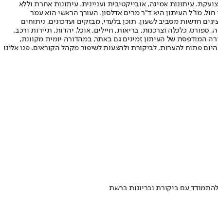
ועקת. עיתונות אמינה, אובייקטיבית ועניינית. עיתונות אחרת וללא
עור החשיפה הגבוה ביותר בימי חול. מו"ל העיתון היא ד"ר מרים אדלסון. העורך הראשי הוא עמר
 והעורך המייסד הוא עמוס רגב. אתרי האינטרנט של "ישראל היום" בעברית ובאנגלית, כמו כן היישומונים (אפליקציות) לאנדרואיד ול-iOS, מציגים חדשות מסביב לשעון, תוכן בלעדי, מבזקים ועדכונים, ניתוחים
, ספורט, כלכלה וצרכנות, בריאות, חיילים, אוכל, יהדות, תיירות ורכב.
דורה המודפסת של העיתון זמינים גם באתר, במהדורה יומית מקוונת,
היום פתוח להערות, לביקורת ולהצעות לשיפור מקהל הקוראים. פנו אלינו
 להתמודד עם ביקורת ובריונות ברשת