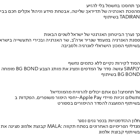
כך תחסכו בחשמל בלי להזיע
מהפכת האנרגיה של תדיראן: שליטה, אבטחת מידע וניהול אקלים חכם בבי
בשיתוף TADIRAN
כך נערך הביטחון האנרגטי של ישראל לשנים הבאות
פסגת האנרגיה במעמד שגריר ארה"ב, שר האנרגיה ובכירי התעשייה בישראל
בשיתוף המכון הישראלי לאנרגיה ולסביבה
הסוד לקירות נקיים ללא כתמים נחשף
מומחה BG BOND עושה סדר על המדפים ומציג את מותג הצבע SIMPLY
בשיתוף BG BOND
אל תחמיצו! גם אתם יכולים להרוויח מהמונדיאל
יחסי הימור משופרים, הפקדות ב-Apple Pay ותשלום זכיות מיידי
בשיתוף המועצה להסדר ההימורים בספורט
חלון ההזדמנויות בכפר גנים נסגר
קבוצת אלמוג מציגה את פרויקט MALA: מגדלי הפרימיום האחרונים בפתח תקווה
בשיתוף קבוצת אלמוג