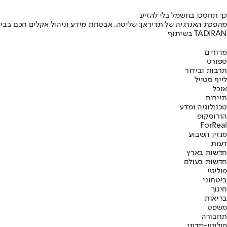
כך תחסכו בחשמל בלי להזיע
מהפכת האנרגיה של תדיראן: שליטה, אבטחת מידע וניהול אקלים חכם בבי
בשיתוף TADIRAN
מדורים
ספורט
תרבות ובידור
לייף סטייל
אוכל
תיירות
טכנולוגיה ומדע
הורוסקופ
ForReal
מגזין השבוע
דעות
חדשות בארץ
חדשות בעולם
פוליטי
ביטחוני
חינוך
בריאות
משפט
תחבורה
פוליטי-מדיני