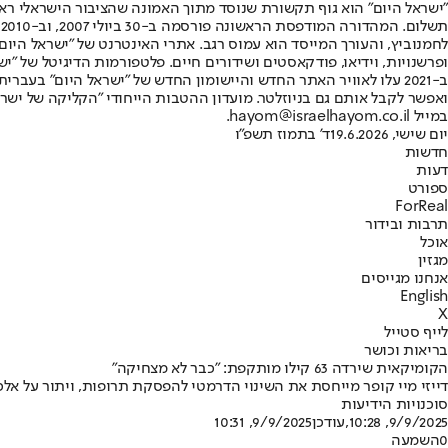
"ישראל היום" הוא גוף תקשורת שנוסד מתוך האמונה שהציבור הישראלי ראוי 
ת
ופרשנויות, וידיאו, פודקאסטים ושידורים חיים. פלטפורמות הדיגיטל של "ישרא
ב-2021 עלו לאוויר האתר החדש והיישומון החדש של "ישראל היום" בע
ואפשר לקבל אותם גם בניוזלטר. מועדון ההטבות הייחודי "הקליקה של ישרא
במייל hayom@israelhayom.co.il.
יום שישי, 19.6.2026
ד' בתמוז תשפ"ו
חדשות
דעות
ספורט
ForReal
תרבות ובידור
אוכל
מגזין
אנחנו מגייסים
English
X
לייף סטייל
בריאות וכושר
הקומיקאית שירדה 63 קילו מותקפת: "כבר לא מצחיקה"
דייזי מיי קופר מייחסת את השינוי הדרמטי להפסקת תרופות, ויתור על אל
סוכנויות הידיעות
9/9/2025, 10:28
,עודכן
9/9/2025, 10:31
0
השמעה