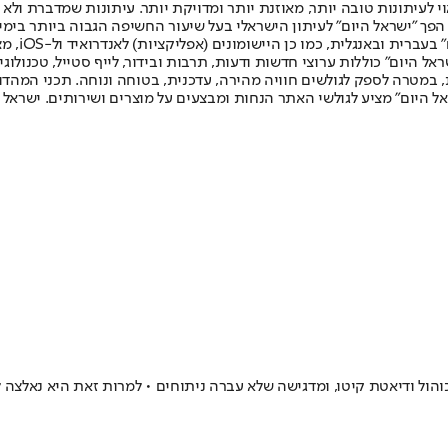
לעיתונות טובה יותר, מאוזנת יותר ומדויקת יותר. עיתונות שמדברת ולא צ
שלום. המהדורה המודפסת הראשונה פורסמה ב-30 ביולי 2007, וב-2010 הפך "ישראל היום" לעיתון הישראלי בעל שי
לחמנוביץ,
ל היום" כוללות ערוצי חדשות ודעות, תרבות ובידור, לייף סטייל, טכנולוגיה
ברית, במטרה לספק לגולשים חוויה מהירה, עדכנית, בטוחה ונוחה. תכני המה
ל היום" מציע לגולשי האתר הנחות ומבצעים על מוצרים ושירותים. ישראל 
כוהול ודיאטת קיטו, ומדגישה שלא עברה ניתוחים • למרות זאת היא נאלצה