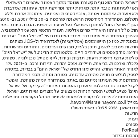
"ישראל היום" הוא גוף תקשורת שנוסד מתוך האמונה שהציבור הישראלי
ראוי לעיתונות טובה יותר, מאוזנת יותר ומדויקת יותר. עיתונות שמדברת
ולא צועקת. עיתונות אמינה, אובייקטיבית ועניינית. עיתונות אחרת וללא
תשלום. המהדורה המודפסת הראשונה פורסמה ב-30 ביולי 2007, וב-2010
הפך "ישראל היום" לעיתון הישראלי בעל שיעור החשיפה הגבוה ביותר בימי
חול. מו"ל העיתון היא ד"ר מרים אדלסון. העורך הראשי הוא עמר לחמנוביץ,
והעורך המייסד הוא עמוס רגב. אתרי האינטרנט של "ישראל היום" בעברית
ובאנגלית, כמו כן היישומונים (אפליקציות) לאנדרואיד ול-iOS, מציגים
חדשות מסביב לשעון, תוכן בלעדי, מבזקים ועדכונים, ניתוחים ופרשנויות,
וידיאו, פודקאסטים ושידורים חיים. פלטפורמות הדיגיטל של "ישראל היום"
כוללות ערוצי חדשות ודעות, תרבות ובידור, לייף סטייל, טכנולוגיה, ספורט,
כלכלה וצרכנות, בריאות, חיילים, אוכל, יהדות, תיירות ורכב. ב-2021 עלו
לאוויר האתר החדש והיישומון החדש של "ישראל היום" בעברית, במטרה
לספק לגולשים חוויה מהירה, עדכנית, בטוחה ונוחה. תכני המהדורה
המודפסת של העיתון זמינים גם באתר, במהדורה יומית מקוונת, ואפשר
לקבל אותם גם בניוזלטר. מועדון ההטבות הייחודי "הקליקה של ישראל
היום" מציע לגולשי האתר הנחות ומבצעים על מוצרים ושירותים. ישראל
היום פתוח להערות, לביקורת ולהצעות לשיפור מקהל הקוראים. פנו אלינו
במייל hayom@israelhayom.co.il.
יום ראשון, 3.5.2026
ט"ז באייר תשפ"ו
חדשות
דעות
ספורט
ForReal
תרבות ובידור