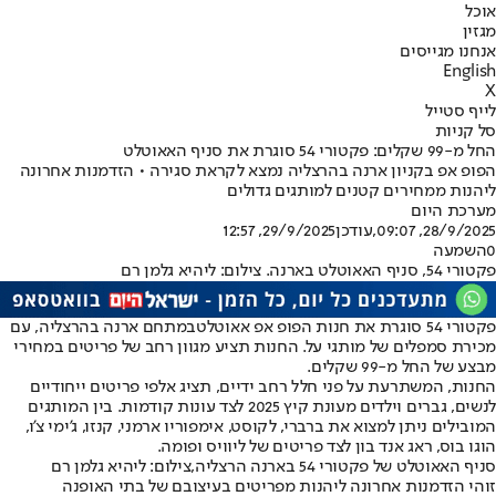
אוכל
מגזין
אנחנו מגייסים
English
X
לייף סטייל
סל קניות
החל מ-99 שקלים: פקטורי 54 סוגרת את סניף האאוטלט
הפופ אפ בקניון ארנה בהרצליה נמצא לקראת סגירה • הזדמנות אחרונה
ליהנות ממחירים קטנים למותגים גדולים
מערכת היום
28/9/2025, 09:07
,עודכן
29/9/2025, 12:57
0
השמעה
פקטורי 54, סניף האאוטלט בארנה. צילום: ליהיא גלמן רם
פקטורי 54 סוגרת את חנות הפופ אפ אאוטלט
במתחם ארנה בהרצליה, עם
מכירת סמפלים של מותגי על. החנות תציע מגוון רחב של פריטים במחירי
מבצע של החל מ-99 שקלים.
החנות, המשתרעת על פני חלל רחב ידיים, תציג אלפי פריטים ייחודיים
לנשים, גברים וילדים מעונת קיץ 2025 לצד עונות קודמות. בין המותגים
המובילים ניתן למצוא את ברברי, לקוסט, אימפוריו ארמני, קנזו, ג'ימי צ'ו,
הוגו בוס, ראג אנד בון לצד פריטים של ליוויס ופומה.
סניף האאוטלט של פקטורי 54 בארנה הרצליה,צילום: ליהיא גלמן רם
זוהי הזדמנות אחרונה ליהנות מפריטים בעיצובם של בתי האופנה