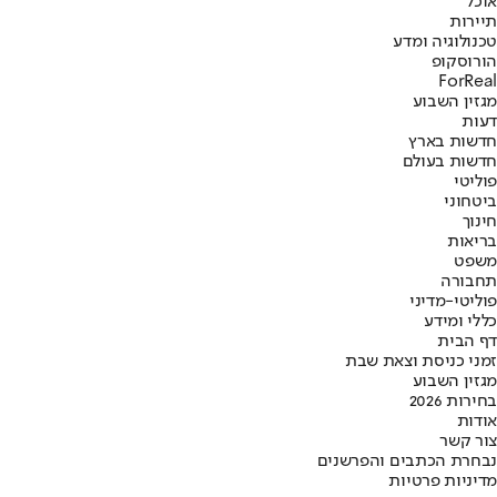
אוכל
תיירות
טכנולוגיה ומדע
הורוסקופ
ForReal
מגזין השבוע
דעות
חדשות בארץ
חדשות בעולם
פוליטי
ביטחוני
חינוך
בריאות
משפט
תחבורה
פוליטי-מדיני
כללי ומידע
דף הבית
זמני כניסת וצאת שבת
מגזין השבוע
בחירות 2026
אודות
צור קשר
נבחרת הכתבים והפרשנים
מדיניות פרטיות