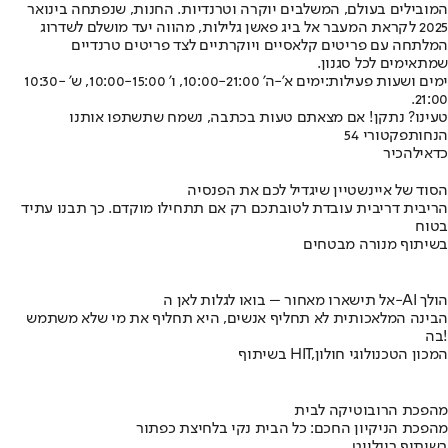
המובילים בעולם, המשלבים יוקרה וטרנדיות. החנות, שנפתחה בינואר
2025 לקראת המעבר אל ביג פאשן גלילות, מהווה יעד מושלם לשדרוג
המלתחה עם פריטים קלאסיים ויוקרתיים לצד פריטים טרנדיים
שמתאימים לכל סגנון.
ימים ושעות פעילות:
ימים א'-ה' 10:00-21:00, ו' 10:00-15:00, ש' 10:30-
21:00.
טעינו? נתקן! אם מצאתם טעות בכתבה, נשמח שתשתפו אותנו
הנחות
פקטורי 54
כדאי
להכיר
הסוד של איינשטיין שיגדיל לכם את הפנסיה
הריבית דריבית עובדת לטובתכם רק אם תתחילו מוקדם. כך תבנו עתיד
בטוח
בשיתוף מנורה מבטחים
אל תישארו מאחור – בואו לגלות לאן ה-AI הולך
הבינה המלאכותית לא תחליף אנשים, היא תחליף את מי שלא משתמש
בה!
בשיתוף HIT,המכון הטכנולוגי חולון
מהפכת הרובוטיקה לבית
מהפכת הניקיון החכם: כל הבית נקי בלחיצת כפתור
בשיתוף רונלייט