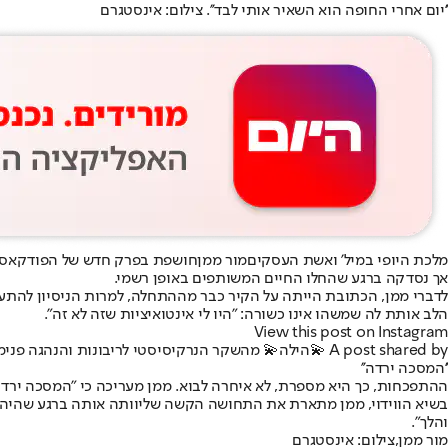
''יום אחרי החופה הוא השאיר אותי לבד''. צילום: אינסטגרם
מלכת היופי במיל' ואשת העסקים
מור ממן
חושפת בפרק חדש של הפודקאסט
אך נסדקה ברגע שהחלו החיים המשותפים באופן רשמי.
לדברי ממן, הכתובת הייתה על הקיר כבר מההתחלה, למרות הניסיון להתעל
הלב אותת לה שמשהו אינו כשורה: "היו לי אינטואיציות שזה לא זה".
View this post on Instagram
A post shared by 💫הילה💫 מהשקר הנרקיסיסטי לריבונות והנהגה פנימית (@hilla_healing)
''המסכה ירדה''
ההתפכחות, כך היא מספרת, לא איחרה לבוא. ממן מעריכה כי "המסכה ירדה"
בשיא הווידוי, ממן מתארת את התחושה הקשה שליוותה אותה ברגע שהיה אמו
והלך".
מור ממן,צילום: אינסטגרם