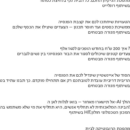
מהפכת הניקיון החכם: כל הבית נקי בלחיצת כפתור
בשיתוף רונלייט
הטעויות שיחתכו לכם את קצבת הפנסיה
ממשיכת כספים ועד חוסר תכנון – הצעדים שיצילו את הכסף שלכם
בשיתוף מנורה מבטחים
איך 200 ש"ח בחודש הופכים ל140 אלף ?
צעדים קטנים שיכולים לסגור את הבור הפנסיוני בין נשים לגברים
בשיתוף מנורה מבטחים
הסוד של איינשטיין שיגדיל לכם את הפנסיה
הריבית דריבית עובדת לטובתכם רק אם תתחילו מוקדם. כך תבנו עתיד בט
בשיתוף מנורה מבטחים
אל תישארו מאחור – בואו לגלות לאן ה-AI הולך
הבינה המלאכותית לא תחליף אנשים, היא תחליף את מי שלא משתמש בה!
בשיתוף HIT,המכון הטכנולוגי חולון
מהפכת הרובוטיקה לבית