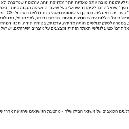
לעיתונות טובה יותר, מאוזנת יותר ומדויקת יותר. עיתונות שמדברת ולא צ
שלום. המהדורה המודפסת הראשונה פורסמה ב-30 ביולי 2007, וב-2010 הפך "ישראל היום" לעיתון הישראלי בעל שי
לחמנוביץ,
ל היום" כוללות ערוצי חדשות ודעות, תרבות ובידור, לייף סטייל, טכנולוגיה
ברית, במטרה לספק לגולשים חוויה מהירה, עדכנית, בטוחה ונוחה. תכני המה
ל היום" מציע לגולשי האתר הנחות ומבצעים על מוצרים ושירותים. ישראל 
 הקלעים הכואבים של נישואי הבזק שלה • מהצעת הנישואים שהגיעה אחרי 