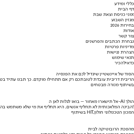
כללי ומידע
דף הבית
זמני כניסת וצאת שבת
מגזין השבוע
בחירות 2026
אודות
צור קשר
נבחרת הכתבים והפרשנים
מדיניות פרטיות
הצהרת נגישות
תנאי שימוש
כדאי
להכיר
הסוד של איינשטיין שיגדיל לכם את הפנסיה
הריבית דריבית עובדת לטובתכם רק אם תתחילו מוקדם. כך תבנו עתיד בט
בשיתוף מנורה מבטחים
אל תישארו מאחור – בואו לגלות לאן ה-AI הולך
הבינה המלאכותית לא תחליף אנשים, היא תחליף את מי שלא משתמש בה!
בשיתוף HIT,המכון הטכנולוגי חולון
מהפכת הרובוטיקה לבית