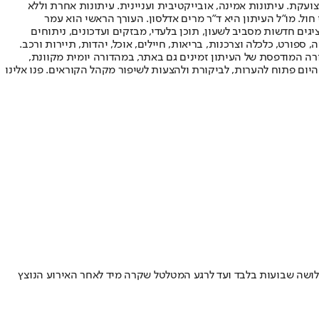
ועקת. עיתונות אמינה, אובייקטיבית ועניינית. עיתונות אחרת וללא
עור החשיפה הגבוה ביותר בימי חול. מו"ל העיתון היא ד"ר מרים אדלסון. העורך הראשי הוא עמר
 והעורך המייסד הוא עמוס רגב. אתרי האינטרנט של "ישראל היום" בעברית ובאנגלית, כמו כן היישומונים (אפליקציות) לאנדרואיד ול-iOS, מציגים חדשות מסביב לשעון, תוכן בלעדי, מבזקים ועדכונים, ניתוחים
, ספורט, כלכלה וצרכנות, בריאות, חיילים, אוכל, יהדות, תיירות ורכב.
דורה המודפסת של העיתון זמינים גם באתר, במהדורה יומית מקוונת,
היום פתוח להערות, לביקורת ולהצעות לשיפור מקהל הקוראים. פנו אלינו
שלושה שבועות בלבד ועד לרגע המטלטל שקרה מיד לאחר האירוע הנוצץ