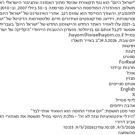
"ישראל היום" הוא גוף תקשורת שנוסד מתוך האמונה שהציבור הישראלי ראוי 
ת
ופרשנויות, וידיאו, פודקאסטים ושידורים חיים. פלטפורמות הדיגיטל של "ישרא
ב-2021 עלו לאוויר האתר החדש והיישומון החדש של "ישראל היום" בע
ואפשר לקבל אותם גם בניוזלטר. מועדון ההטבות הייחודי "הקליקה של ישרא
במייל hayom@israelhayom.co.il.
יום שבת, 9.5.2026
כ"ב באייר תשפ"ו
חדשות
דעות
ספורט
ForReal
תרבות ובידור
אוכל
מגזין
אנחנו מגייסים
English
X
לייף סטייל
אהבה ויחסים
מור ממן חושפת: "יום אחרי החופה הוא השאיר אותי לבד"
"היו לי אינטואיציות שזה לא זה" • מלכת היופי במיל' חושפת את מאחורי
אביב דרורי
9/5/2026, 10:03
,עודכן
9/5/2026, 10:03
0
השמעה