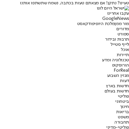
טעינו? נתקן! אם מצאתם טעות בכתבה, נשמח שתשתפו אותנו
עקבו אחרינו
G
o
o
g
l
e
News
מור ממן
מלכת היופי
פודקאסט
מדורים
ספורט
תרבות ובידור
לייף סטייל
אוכל
תיירות
טכנולוגיה ומדע
הורוסקופ
ForReal
מגזין השבוע
דעות
חדשות בארץ
חדשות בעולם
פוליטי
ביטחוני
חינוך
בריאות
משפט
תחבורה
פוליטי-מדיני