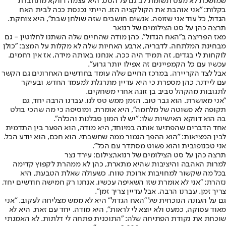
שמושכת לא מעט תשומת לב גם על הסט. היא עצמה דווקא מתחברת
בקלות: "אני אוהבת את הקולקציה הזו. הייתי נכנסת ככה לבית האח
הגדול, כל עוד אני שזופה. אנשים חושבים שזה שולחן שבת", היא צוחקת.
תרצה כהן על סט הצילומים של רנואר
מאז הפריצה ב"האח הגדול", כהן מודה שהחיים שלה השתנו לחלוטין - גם
מבחינת המלתחה. לדבריה, ארבע האחיות שלה לא מקלות על המצב: "כולן
לוקחות לי בגדים, זה תמיד היה ככה. אנחנו באותה מידה, אז אין רחמים.
עכשיו עם כל הקמפיינים זה אפילו יותר גרוע".
אבל לצד הקריירה, במרכז החיים שלה עומד בחודשים האחרונים גם הקשר
עם ליידנר. כהן מספרת כי היא עדיין מתרגלת למעמד החדש, ובעיקר
לתגובות מהקהל סביב בן זוגה אחרי משחקים.
"אני מאושרת. הוא גבר טוב. הזמן ממש טס לנו. עברנו הרבה יחד, גם
תקופה לא פשוטה של מלחמה", היא אומרת, ומוסיפה כי מה שהכי בולט
בה הוא דווקא האישיות שלו: "יש לו המון סבלנות והכלה".
אחד הדברים שהפתיעו אותה במיוחד, היא מודה, הוא הפער בין התדמית
לבין המציאות: "הוא ההפך הגמור ממה שחשבתי. הוא חכם, הוא יודע הכל.
אני טכנופובית והוא פשוט מסתדר עם הכל".
תרצה כהן על סט הצילומים של רנואר,צילום: עירד נצר
למרות האהבה והיציבות שהיא מתארת, כהן לא ממהרת לקפוץ קדימה
בכל מה שקשור למחויבות ארוכת טווח. כשעולה שאלת הטבעת, היא
נזהרת: "אני לא אומרת שזו השאיפה עכשיו. אנחנו רק חמישה חודשים יחד,
צריך זמן. עברנו הרבה, אבל עדיין צריך זמן".
גם על העונה הנוכחית של "האח הגדול" היא לא ממש מצליחה לעקוב. "אני
מאוד עסוקה, כמעט ולא יוצא לי לראות", היא מודה. יחד עם זאת, היא לא
שוכחת את נקודת הפתיחה שלה: "התוכנית פתחה לי דלתות. לא האמנתי