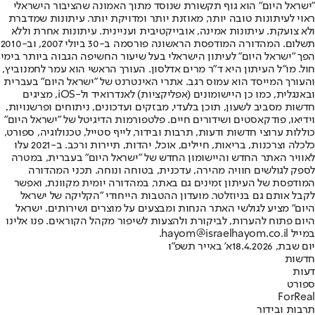
"ישראל היום" הוא גוף תקשורת שנוסד מתוך האמונה שהציבור הישראלי
ראוי לעיתונות טובה יותר, מאוזנת יותר ומדויקת יותר. עיתונות שמדברת
ולא צועקת. עיתונות אמינה, אובייקטיבית ועניינית. עיתונות אחרת וללא
תשלום. המהדורה המודפסת הראשונה פורסמה ב-30 ביולי 2007, וב-2010
הפך "ישראל היום" לעיתון הישראלי בעל שיעור החשיפה הגבוה ביותר בימי
חול. מו"ל העיתון היא ד"ר מרים אדלסון. העורך הראשי הוא עמר לחמנוביץ,
והעורך המייסד הוא עמוס רגב. אתרי האינטרנט של "ישראל היום" בעברית
ובאנגלית, כמו כן היישומונים (אפליקציות) לאנדרואיד ול-iOS, מציגים
חדשות מסביב לשעון, תוכן בלעדי, מבזקים ועדכונים, ניתוחים ופרשנויות,
וידיאו, פודקאסטים ושידורים חיים. פלטפורמות הדיגיטל של "ישראל היום"
כוללות ערוצי חדשות ודעות, תרבות ובידור, לייף סטייל, טכנולוגיה, ספורט,
כלכלה וצרכנות, בריאות, חיילים, אוכל, יהדות, תיירות ורכב. ב-2021 עלו
לאוויר האתר החדש והיישומון החדש של "ישראל היום" בעברית, במטרה
לספק לגולשים חוויה מהירה, עדכנית, בטוחה ונוחה. תכני המהדורה
המודפסת של העיתון זמינים גם באתר, במהדורה יומית מקוונת, ואפשר
לקבל אותם גם בניוזלטר. מועדון ההטבות הייחודי "הקליקה של ישראל
היום" מציע לגולשי האתר הנחות ומבצעים על מוצרים ושירותים. ישראל
היום פתוח להערות, לביקורת ולהצעות לשיפור מקהל הקוראים. פנו אלינו
במייל hayom@israelhayom.co.il.
יום שבת, 18.4.2026
א' באייר תשפ"ו
חדשות
דעות
ספורט
ForReal
תרבות ובידור