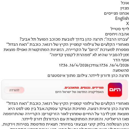
אוכל
מגזין
אנחנו מגייסים
English
X
לייף סטייל
אהבה ויחסים
"עברנו הרבה": תרצה כהן בדרך לטבעת מכוכב הפועל תל אביב?
מאחורי הקלעים של צילומי קמפיין הקיץ של רנואר, כוכבת "האח הגדול"
מספרת למערכת "היום" על הקריירה, הזוגיות המתוקשרת ואפילו מוצאת
זמן להסביר שהיא לא "ממהרת לקפוץ קדימה"
אסף הדר
16/4/2026, 17:36
,עודכן
16/4/2026, 17:36
0
השמעה
תרצה כהן ודורון ליידנר. צילום: מתוך אינסטגרם
מאחורי הקלעים של צילומי קמפיין הקיץ של רנואר, כוכבת "האח הגדול"
תרצה כהן נראית רגועה, מחויכת ובעיקר עסוקה.
אבל בין סט לסט היא
מוצאת זמן לדבר על החיים שמחוץ לאור הזרקורים: הקריירה שהתרוממה
מאז הריאליטי, והזוגיות המתוקשרת עם הכדורגלן דורון ליידנר.
כהן הצטלמה בלוק קיצי וצבעוני במיוחד: חצאית מודפסת בפירות וירקות,