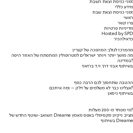
זמני כניסת וצאת השבת
מידע כללי
זמני כניסת וצאת שבת
ראשי
צרו קשר
מדיניות פרטיות
Hosted by SPD
כדאי
להכיר
מהמרכז לגולן: המהפכה של קצרין
מה מושך יותר ויותר ישראלים למטרופולין המתפתח של האזור היפה
במדינה?
בשיתוף אבני דרך וי.ד ברזאני
ההטבה שתחסוך לכם הרבה כסף
אצלינו כבר לא משלמים על דלק – ומה איתכם?
בשיתוף ניסאן
מי מפחד מ-200 מעלות?
השואב-שוטף החדש של Dreame מציג: ניקיון מקסימלי באפס מאמץ
בשיתוף Dreame