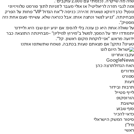
שזה מה שיקרה. נכנסתי עם 2,000 עוקבים".
ומה לגבי חזרה לריאליטי? או אולי מעבר לזוגיות לתוך פורמט טלוויזיוני
נוסף? כהן דווקא נשארת זהירה: כניסה ל"אח הגדול VIP" פחות על הפרק
מבחינתה. "נגיע לגשר ונחצה אותו. אבל כנראה שלא. עשיתי פעם אחת וזה
מספיק".
על שאלה אחת היא כן עונה בלי להסס: אם יגיע יום שבו היא וליידנר
יתמודדו יחד על המסך, למשל ב"מירוץ למיליון" -מבחינתה התוצאה כבר
ידועה מראש. "אני לוקחת מקום ראשון. קל".
טעינו? נתקן! אם מצאתם טעות בכתבה, נשמח שתשתפו אותנו
עקבו אחרינו
G
o
o
g
l
e
News
האח הגדול
תרצה כהן
מדורים
ספורט
דעות
תרבות ובידור
לייף סטייל
הורוסקופ
שישבת
סוף שבוע
כדאי להכיר
סיפור המשק הישראלי
נדל"ן
ראשי