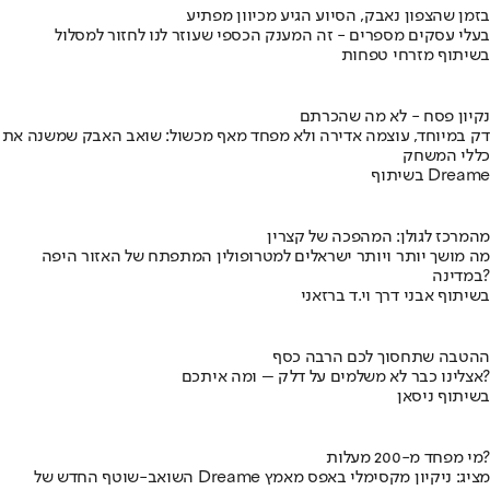
בזמן שהצפון נאבק, הסיוע הגיע מכיוון מפתיע
בעלי עסקים מספרים - זה המענק הכספי שעוזר לנו לחזור למסלול
בשיתוף מזרחי טפחות
נקיון פסח - לא מה שהכרתם
דק במיוחד, עוצמה אדירה ולא מפחד מאף מכשול: שואב האבק שמשנה את
כללי המשחק
בשיתוף Dreame
מהמרכז לגולן: המהפכה של קצרין
מה מושך יותר ויותר ישראלים למטרופולין המתפתח של האזור היפה
במדינה?
בשיתוף אבני דרך וי.ד ברזאני
ההטבה שתחסוך לכם הרבה כסף
אצלינו כבר לא משלמים על דלק – ומה איתכם?
בשיתוף ניסאן
מי מפחד מ-200 מעלות?
השואב-שוטף החדש של Dreame מציג: ניקיון מקסימלי באפס מאמץ