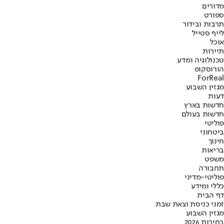
מדורים
ספורט
תרבות ובידור
לייף סטייל
אוכל
תיירות
טכנולוגיה ומדע
הורוסקופ
ForReal
מגזין השבוע
דעות
חדשות בארץ
חדשות בעולם
פוליטי
ביטחוני
חינוך
בריאות
משפט
תחבורה
פוליטי-מדיני
כללי ומידע
דף הבית
זמני כניסת וצאת שבת
מגזין השבוע
בחירות 2026