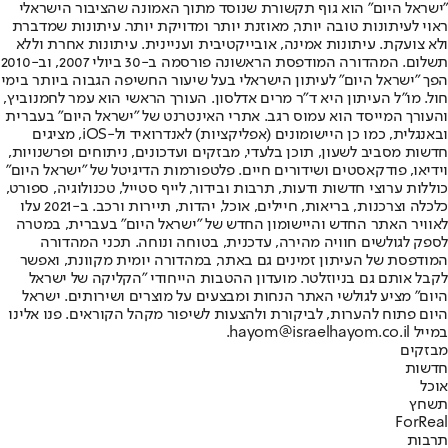
"ישראל היום" הוא גוף תקשורת שנוסד מתוך האמונה שהציבור הישראלי
ראוי לעיתונות טובה יותר, מאוזנת יותר ומדויקת יותר. עיתונות שמדברת
ולא צועקת. עיתונות אמינה, אובייקטיבית ועניינית. עיתונות אחרת וללא
תשלום. המהדורה המודפסת הראשונה פורסמה ב-30 ביולי 2007, וב-2010
הפך "ישראל היום" לעיתון הישראלי בעל שיעור החשיפה הגבוה ביותר בימי
חול. מו"ל העיתון היא ד"ר מרים אדלסון. העורך הראשי הוא עמר לחמנוביץ,
והעורך המייסד הוא עמוס רגב. אתרי האינטרנט של "ישראל היום" בעברית
ובאנגלית, כמו כן היישומונים (אפליקציות) לאנדרואיד ול-iOS, מציגים
חדשות מסביב לשעון, תוכן בלעדי, מבזקים ועדכונים, ניתוחים ופרשנויות,
וידיאו, פודקאסטים ושידורים חיים. פלטפורמות הדיגיטל של "ישראל היום"
כוללות ערוצי חדשות ודעות, תרבות ובידור, לייף סטייל, טכנולוגיה, ספורט,
כלכלה וצרכנות, בריאות, חיילים, אוכל, יהדות, תיירות ורכב. ב-2021 עלו
לאוויר האתר החדש והיישומון החדש של "ישראל היום" בעברית, במטרה
לספק לגולשים חוויה מהירה, עדכנית, בטוחה ונוחה. תכני המהדורה
המודפסת של העיתון זמינים גם באתר, במהדורה יומית מקוונת, ואפשר
לקבל אותם גם בניוזלטר. מועדון ההטבות הייחודי "הקליקה של ישראל
היום" מציע לגולשי האתר הנחות ומבצעים על מוצרים ושירותים. ישראל
היום פתוח להערות, לביקורת ולהצעות לשיפור מקהל הקוראים. פנו אלינו
במייל hayom@israelhayom.co.il.
מבזקים
חדשות
אוכל
תשחץ
ForReal
תרבות