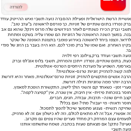
אושיית הרשת הישראלית ופעילת ההסברה נועה תשבי ואיש ההייטק עודד
ברק נפרדו בתום שנתיים של זוגיות, כך פורסם לראשונה ב"ערב טוב".
תשבי וברק הכירו כשנתיים לאחר הגירושים שלה מרוס וינקל, שהוא גם אב
בנה. במשך השנה הראשונה של הזוגיות הם שמרו עליה בשקט ומתחת
לרדאר, ונצפו ביחד לראשונה באירוע פומבי בתצוגת האופנה של שנקר
בקיץ האחרון. ואם שמו של ברק מוכר לכם, הוא היה בעבר בן הזוג של סנדי
בר.
נועה תשבי ועודד ברק,צילום: רפי דלויה
כעת, בתום שנתיים, נפרדו. ייתכן והמרחק, תשבי בלוס אנג'לס וברק
בארסוף, השפיע על מערכת היחסים הטרנס-אטלנטית.
למה קשה להחזיק זוגיות טרנס-אטלנטית?
הרבה אנשים מתקשים להחזיק זוגיות טרנס־אטלנטית, מאחר והיא דורשת
הרבה יותר ממה שזוגיות רגילה דורשת.
פערי זמן
- כשאחד קם והשני הולך לישון, התקשורת הופכת למאמץ.
חוסר בנוכחות פיזית
- אין חיבוק, אין שגרה, אין "קפיצה לקפה".
קצב חיים שונה
- תרבות, עבודה, חגים, חברים.
חוסר ודאות
- מי יעבור? מתי? ואם בכלל?
שחיקה רגשית
- געגוע מתמשך שיכול להפוך לתסכול.
זה אפשרי, אבל זה לא מתאים לכולם, וזה לא כישלון אם זה לא מחזיק.
לפעמים עצם המרחק רק מחדד פערים שהיו צפים גם מקרוב.
טעינו? נתקן! אם מצאתם טעות בכתבה, נשמח שתשתפו אותנו
נועה תשבי