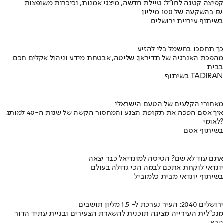
קפיצה קטנה לחו"ל: טיילת חדשה, מיצגי אמנות, וכיכרות משופצות
בהשקעה של 100 מיליון ₪
בשיתוף עיריית ירושלים
כך תחסכו בחשמל בלי להזיע
מהפכת האנרגיה של תדיראן: שליטה, אבטחת מידע וניהול אקלים חכם
בבית
בשיתוף TADIRAN
מאחורי הקלעים של הטעם הישראלי
איך אסם הפכה את תקופת הצנע והמחסור הקשה של שנות ה-40 למותג
לאומי?
בשיתוף אסם
אתם עוד לא שם? הטיסה למונדיאל כבר יצאה
יונדאי לוקחת אתכם לבמה הכי גדולה בעולם
בשיתוף יונדאי מבית כלמוביל
ירושלים 2040: העיר נערכת ל- 1.5 מליון תושבים
מנכ"לית העירייה מציגה תוכנית להשארת הצעירים ובניית עתיד הדור
הבא