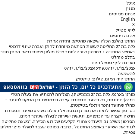
אוכל
מגזין
אנחנו מגייסים
English
X
לייף סטייל
אהבה ויחסים
החתן בהלם: הכלה שיצאה מהטקס וחזרה אחרת
כלה בת 27 החליטה לעשות הפתעה מיוחדת לחתן ועברה שינוי דרמטי
באמצע החתונה • בסרטון שזכה ליותר מ־12 מיליון צפיות נראה החתן מגיב
בהלם מוחלט
מערכת לייף סטייל היום
1/12/2025, 07:17
,עודכן
1/12/2025, 07:17
0
השמעה
החתן היה המום. צילום: טיקטוק
מורגן בארנס, כלה בת 27 מממישיגן, הצליחה להפתיע את בעלה הטרי
במהלך
חתונתם
, כשביצעה תספורת קצרה ודרמטית בין הטקס לחגיגה -
מהלך שתועד והפך ויראלי בטיקטוק.
בסרטון אפשר לראות את מורגן נכנסת אל האולם כשהיא מציגה תספורת
חדשה וקצרה עד הכתפיים, וניגשת ישירות לבעלה שנותר המום.
הסרטון משלב גם תיעוד מאחורי הקלעים של רגע הגזירה. "כשאת מחליטה
לגזור את השיער באמצע החתונה", כתבה בפוסט שצבר למעלה מ־12 מיליון
צפיות.