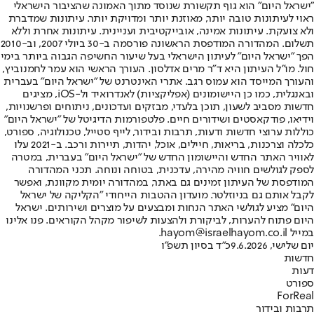
"ישראל היום" הוא גוף תקשורת שנוסד מתוך האמונה שהציבור הישראלי
ראוי לעיתונות טובה יותר, מאוזנת יותר ומדויקת יותר. עיתונות שמדברת
ולא צועקת. עיתונות אמינה, אובייקטיבית ועניינית. עיתונות אחרת וללא
תשלום. המהדורה המודפסת הראשונה פורסמה ב-30 ביולי 2007, וב-2010
הפך "ישראל היום" לעיתון הישראלי בעל שיעור החשיפה הגבוה ביותר בימי
חול. מו"ל העיתון היא ד"ר מרים אדלסון. העורך הראשי הוא עמר לחמנוביץ,
והעורך המייסד הוא עמוס רגב. אתרי האינטרנט של "ישראל היום" בעברית
ובאנגלית, כמו כן היישומונים (אפליקציות) לאנדרואיד ול-iOS, מציגים
חדשות מסביב לשעון, תוכן בלעדי, מבזקים ועדכונים, ניתוחים ופרשנויות,
וידיאו, פודקאסטים ושידורים חיים. פלטפורמות הדיגיטל של "ישראל היום"
כוללות ערוצי חדשות ודעות, תרבות ובידור, לייף סטייל, טכנולוגיה, ספורט,
כלכלה וצרכנות, בריאות, חיילים, אוכל, יהדות, תיירות ורכב. ב-2021 עלו
לאוויר האתר החדש והיישומון החדש של "ישראל היום" בעברית, במטרה
לספק לגולשים חוויה מהירה, עדכנית, בטוחה ונוחה. תכני המהדורה
המודפסת של העיתון זמינים גם באתר, במהדורה יומית מקוונת, ואפשר
לקבל אותם גם בניוזלטר. מועדון ההטבות הייחודי "הקליקה של ישראל
היום" מציע לגולשי האתר הנחות ומבצעים על מוצרים ושירותים. ישראל
היום פתוח להערות, לביקורת ולהצעות לשיפור מקהל הקוראים. פנו אלינו
במייל hayom@israelhayom.co.il.
יום שלישי, 9.6.2026
כ"ד בסיון תשפ"ו
חדשות
דעות
ספורט
ForReal
תרבות ובידור