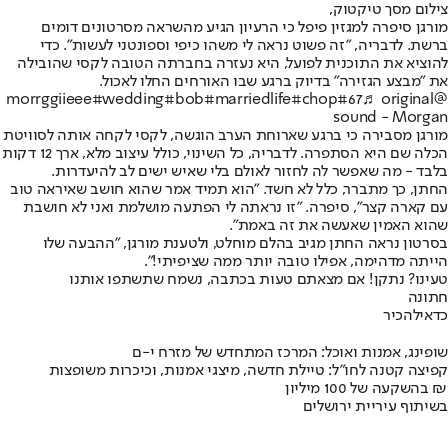
צילום מסך טיקטוק,
מורגן סיפרה למגזין פיפל כי הרעיון הגיע מהשראה מסרטונים דומים
ברשת. לדבריה, "זה פשוט נראה לי משהו כיפי וספונטני לעשות". כדי
להוציא את התוכנית לפועל, היא נעזרה בחברתה הטובה לקסי שהובילה
את "מבצע הגזירה" בדיוק ברגע שבו האורחים החלו לאכול.
#wedding
#bob
#marriedlife
#chop
#67
♬ original
@morrggiieee
sound - Morgan
מורגן מסבירה כי ברגע שארוחת הערב הוגשה, לקסי לקחה אותה לסוויטת
הכלה שם היא הסתפרה. לדבריה, כל השינוי, כולל עיצוב מלא, ארך 12 דקות
בלבד - מה שאפשר לה לחזור לאולם בלי שאיש ישים לב להיעדרות.
החתן, כך מתברר, כלל לא חשד. "הוא תמיד אמר שהוא חושב שאיראה טוב
עם קארה קצר", סיפרה. "זו נראתה לי הפתעה מושלמת ואני לא חושבת
שהוא האמין שאעשה את זה באמת".
בסרטון נראה החתן מגיב בהלם מוחלט, ולטענת מורגן, "ההבעה שלו
הייתה מדהימה, אפילו טובה יותר ממה שציפיתי!".
טעינו? נתקן! אם מצאתם טעות בכתבה, נשמח שתשתפו אותנו
חתונה
כדאי
להכיר
שופינג, אמנות ואוכל: המרכז המתחדש של מזרח י-ם
קפיצה קטנה לחו"ל: טיילת חדשה, מיצגי אמנות, וכיכרות משופצות
בהשקעה של 100 מיליון ₪
בשיתוף עיריית ירושלים