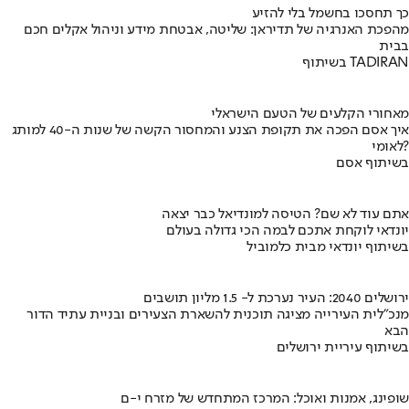
כך תחסכו בחשמל בלי להזיע
מהפכת האנרגיה של תדיראן: שליטה, אבטחת מידע וניהול אקלים חכם
בבית
בשיתוף TADIRAN
מאחורי הקלעים של הטעם הישראלי
איך אסם הפכה את תקופת הצנע והמחסור הקשה של שנות ה-40 למותג
לאומי?
בשיתוף אסם
אתם עוד לא שם? הטיסה למונדיאל כבר יצאה
יונדאי לוקחת אתכם לבמה הכי גדולה בעולם
בשיתוף יונדאי מבית כלמוביל
ירושלים 2040: העיר נערכת ל- 1.5 מליון תושבים
מנכ"לית העירייה מציגה תוכנית להשארת הצעירים ובניית עתיד הדור
הבא
בשיתוף עיריית ירושלים
שופינג, אמנות ואוכל: המרכז המתחדש של מזרח י-ם