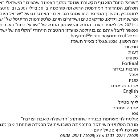
"ישראל היום" הוא גוף תקשורת שנוסד מתוך האמונה שהציבור הישראלי ראוי 
ת
ופרשנויות, וידיאו, פודקאסטים ושידורים חיים. פלטפורמות הדיגיטל של "ישרא
ב-2021 עלו לאוויר האתר החדש והיישומון החדש של "ישראל היום" בע
ואפשר לקבל אותם גם בניוזלטר. מועדון ההטבות הייחודי "הקליקה של ישרא
במייל hayom@israelhayom.co.il.
יום ראשון, 3.5.2026
ט"ז באייר תשפ"ו
חדשות
דעות
ספורט
ForReal
תרבות ובידור
אוכל
מגזין
אנחנו מגייסים
English
X
לייף סטייל
אהבה ויחסים
צפו
אילנית לוי משתפת בבגידה שחוותה: "ההשפלה כואבת וצורבת"
מנחת הטלוויזיה שיתפה בתוכניתה השבועית על הבגידה שחוותה מבן זוגה 
מערכת לייף סטייל היום
22/11/2025, 12:33
,עודכן
23/11/2025, 08:38