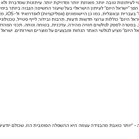
לעיתונות טובה יותר, מאוזנת יותר ומדויקת יותר. עיתונות שמדברת ולא צ
שלום. המהדורה המודפסת הראשונה פורסמה ב-30 ביולי 2007, וב-2010 הפך "ישראל היום" לעיתון הישראלי בעל שי
לחמנוביץ,
ל היום" כוללות ערוצי חדשות ודעות, תרבות ובידור, לייף סטייל, טכנולוגיה
ברית, במטרה לספק לגולשים חוויה מהירה, עדכנית, בטוחה ונוחה. תכני המה
ל היום" מציע לגולשי האתר הנחות ומבצעים על מוצרים ושירותים. ישראל 
• "יותר כואבת מהבגידה עצמה היא ההשפלה הפומבית הזו, שכולם יודעים