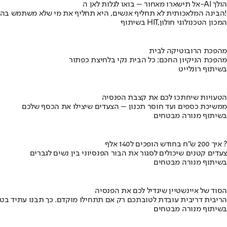
אל תישארו מאחור – בואו לגלות לאן ה-AI הולך
הבינה המלאכותית לא תחליף אנשים, היא תחליף את מי שלא משתמש בה!
בשיתוף HIT,המכון הטכנולוגי חולון
מהפכת הרובוטיקה לבית
מהפכת הניקיון החכם: כל הבית נקי בלחיצת כפתור
בשיתוף רונלייט
הטעויות שיחתכו לכם את קצבת הפנסיה
ממשיכת כספים ועד חוסר תכנון – הצעדים שיצילו את הכסף שלכם
בשיתוף מנורה מבטחים
איך 200 ש"ח בחודש הופכים ל140 אלף ?
צעדים קטנים שיכולים לסגור את הבור הפנסיוני בין נשים לגברים
בשיתוף מנורה מבטחים
הסוד של איינשטיין שיגדיל לכם את הפנסיה
הריבית דריבית עובדת לטובתכם רק אם תתחילו מוקדם. כך תבנו עתיד בט
בשיתוף מנורה מבטחים