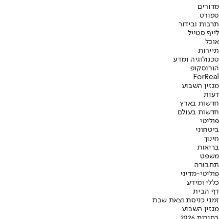
מדורים
ספורט
תרבות ובידור
לייף סטייל
אוכל
תיירות
טכנולוגיה ומדע
הורוסקופ
ForReal
מגזין השבוע
דעות
חדשות בארץ
חדשות בעולם
פוליטי
ביטחוני
חינוך
בריאות
משפט
תחבורה
פוליטי-מדיני
כללי ומידע
דף הבית
זמני כניסת וצאת שבת
מגזין השבוע
בחירות 2026