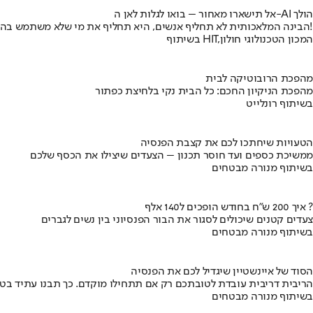
אל תישארו מאחור – בואו לגלות לאן ה-AI הולך
הבינה המלאכותית לא תחליף אנשים, היא תחליף את מי שלא משתמש בה!
בשיתוף HIT,המכון הטכנולוגי חולון
מהפכת הרובוטיקה לבית
מהפכת הניקיון החכם: כל הבית נקי בלחיצת כפתור
בשיתוף רונלייט
הטעויות שיחתכו לכם את קצבת הפנסיה
ממשיכת כספים ועד חוסר תכנון – הצעדים שיצילו את הכסף שלכם
בשיתוף מנורה מבטחים
איך 200 ש"ח בחודש הופכים ל140 אלף ?
צעדים קטנים שיכולים לסגור את הבור הפנסיוני בין נשים לגברים
בשיתוף מנורה מבטחים
הסוד של איינשטיין שיגדיל לכם את הפנסיה
הריבית דריבית עובדת לטובתכם רק אם תתחילו מוקדם. כך תבנו עתיד בט
בשיתוף מנורה מבטחים