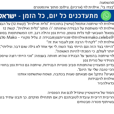
0
השמעה
"בגדו בי", אילנית לוי (ארכיון). צילום: מתוך אינסטגרם
אילנית לוי שיתפה אתמול (שישי) בתוכנית "גלית ואילנית" (קשת 12) על הבגידה שחוותה בעבר מבן זוגה. "בגדו בי, כמו בכולנו, יותר כואבת מהבגידה עצמה היא ההשפלה הפומבית הזו, שכולם יודעים. היא צורבת וכואבת".
אילנית לוי משתפת על הבגידה שחוותה // מתוך "גלית ואילנית", קשת 12
בפאנל השבועי לצד גלית גוטמן, נורית גפן והילה רגב, דנו המשתתפות בסו
@mako.celebs
#אילניתלוי
#נוריתגפן
#בגידה
♬ צליל מקורי - Mako סלבס
אילנית לוי: "לקח לי הרבה זמן לעבור את זה"
"הייתי בצד הזה וגם הייתי בצד השני, לי אף אחד לא גילה שום דבר, וגילית
יותר לעולם, כי הפכתי להיות האשמה".
לוי שיתפה בהמשך על הבגידה שהיא חוותה בעצמה: "אני הייתי רוצה שיספרו
הווידוי של נורית גפן
בדיון המעניין שהתפתח סביב סוגיית הבגידות, שיתפה גם נורית גפן בחוויה
הכי טובה שלי עד היום".
טעינו? נתקן! אם מצאתם טעות בכתבה, נשמח שתשתפו אותנו
אילנית לוי
בגידות
כדאי
להכיר
הסוד של איינשטיין שיגדיל לכם את הפנסיה
הריבית דריבית עובדת לטובתכם רק אם תתחילו מוקדם. כך תבנו עתיד בט
בשיתוף מנורה מבטחים