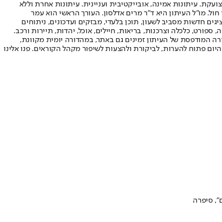
ועקת. עיתונות אמינה, אובייקטיבית ועניינית. עיתונות אחרת וללא
עור החשיפה הגבוה ביותר בימי חול. מו"ל העיתון היא ד"ר מרים אדלסון. העורך הראשי הוא עמר
 והעורך המייסד הוא עמוס רגב. אתרי האינטרנט של "ישראל היום" בעברית ובאנגלית, כמו כן היישומונים (אפליקציות) לאנדרואיד ול-iOS, מציגים חדשות מסביב לשעון, תוכן בלעדי, מבזקים ועדכונים, ניתוחים
, ספורט, כלכלה וצרכנות, בריאות, חיילים, אוכל, יהדות, תיירות ורכב.
דורה המודפסת של העיתון זמינים גם באתר, במהדורה יומית מקוונת,
היום פתוח להערות, לביקורת ולהצעות לשיפור מקהל הקוראים. פנו אלינו
", סיפרה