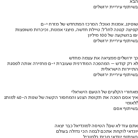
הבא
בשיתוף עיריית ירושלים
שופינג, אמנות ואוכל: המרכז המתחדש של מזרח י-ם
קפיצה קטנה לחו"ל: טיילת חדשה, מיצגי אמנות, וכיכרות משופצות
בהשקעה של 100 מיליון ₪
בשיתוף עיריית ירושלים
כך ירושלים ממציאה את עצמה מחדש
לא רק קודש – המהפכה המודרנית שעוברת י-ם מחזירה אותה לפסגת
התיירות הישראלית
בשיתוף עיריית ירושלים
מאחורי הקלעים של הטעם הישראלי
איך אסם הפכה את תקופת הצנע והמחסור הקשה של שנות ה-40 למותג
לאומי?
בשיתוף אסם
אתם עוד לא שם? הטיסה למונדיאל כבר יצאה
יונדאי לוקחת אתכם לבמה הכי גדולה בעולם
בשיתוף יונדאי מבית כלמוביל