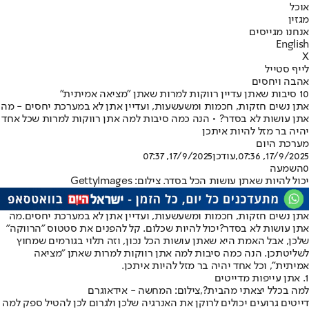
אוכל
מגזין
אנחנו מגייסים
English
X
לייף סטייל
אהבה ויחסים
10 סיבות שאתן עדיין רווקות למרות שאתן "מציאה אמיתית"
אתן נשים חזקות, חכמות ומשעשעות, ועדיין אתן לא במערכת יחסים - מה
אתן עושות לא בסדר? • הנה כמה סיבות למה אתן רווקות למרות שכל אחד
יהיה בר מזל להיות איתכן
מערכת היום
17/9/2025, 07:36
,עודכן
17/9/2025, 07:37
0
השמעה
יכול להיות שאתן עושות הכל בסדר. צילום: GettyImages
אתן נשים חזקות, חכמות ומשעשעות, ועדיין אתן לא במערכת יחסים.
מה
אתן עושות לא בסדר?
יכול להיות שכלום. קל להפנים את סטטוס "הרווקה"
שלכן, אבל האמת היא שאתן עושות הכל נכון, וזה תלוי בגורמים שמחוץ
לשליטתכן. הנה כמה סיבות למה אתן רווקות למרות שאתן "מציאה
אמיתית", וכל אחד יהיה בר מזל להיות איתכן.
1. אתן עייפות מדייטים
למה בכלל יצאתי מהבית?,צילום: המחשה - אידאוגרם
דייטים גרועים יכולים לרוקן את האנרגיה שלכן ולגרום לכן להטיל ספק למה