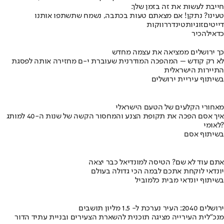
חייבת לעשות את זה בזמן שלך.
טעינו? נתקן! אם מצאתם טעות בכתבה, נשמח שתשתפו אותנו
דייטים
זוגיות
טינדר
רווקות
כדאי
להכיר
כך ירושלים ממציאה את עצמה מחדש
לא רק קודש – המהפכה המודרנית שעוברת י-ם מחזירה אותה לפסגת
התיירות הישראלית
בשיתוף עיריית ירושלים
מאחורי הקלעים של הטעם הישראלי
איך אסם הפכה את תקופת הצנע והמחסור הקשה של שנות ה-40 למותג
לאומי?
בשיתוף אסם
אתם עוד לא שם? הטיסה למונדיאל כבר יצאה
יונדאי לוקחת אתכם לבמה הכי גדולה בעולם
בשיתוף יונדאי מבית כלמוביל
ירושלים 2040: העיר נערכת ל- 1.5 מליון תושבים
מנכ"לית העירייה מציגה תוכנית להשארת הצעירים ובניית עתיד הדור