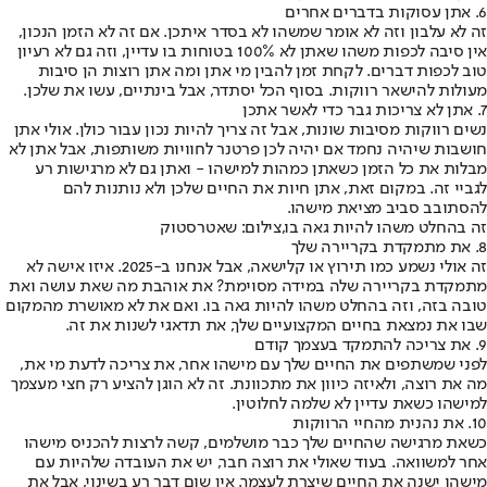
6. אתן עסוקות בדברים אחרים
זה לא עלבון וזה לא אומר שמשהו לא בסדר איתכן. אם זה לא הזמן הנכון,
אין סיבה לכפות משהו שאתן לא 100% בטוחות בו עדיין, וזה גם לא רעיון
טוב לכפות דברים. לקחת זמן להבין מי אתן ומה אתן רוצות הן סיבות
מעולות להישאר רווקות. בסוף הכל יסתדר, אבל בינתיים, עשו את שלכן.
7. אתן לא צריכות גבר כדי לאשר אתכן
נשים רווקות מסיבות שונות, אבל זה צריך להיות נכון עבור כולן. אולי אתן
חושבות שיהיה נחמד אם יהיה לכן פרטנר לחוויות משותפות, אבל אתן לא
מבלות את כל הזמן כשאתן כמהות למישהו - ואתן גם לא מרגישות רע
לגביי זה. במקום זאת, אתן חיות את החיים שלכן ולא נותנות להם
להסתובב סביב מציאת מישהו.
זה בהחלט משהו להיות גאה בו,צילום: שאטרסטוק
8. את מתמקדת בקריירה שלך
זה אולי נשמע כמו תירוץ או קלישאה, אבל אנחנו ב-2025. איזו אישה לא
מתמקדת בקריירה שלה במידה מסוימת? את אוהבת מה שאת עושה ואת
טובה בזה, וזה בהחלט משהו להיות גאה בו. ואם את לא מאושרת מהמקום
שבו את נמצאת בחיים המקצועיים שלך, את תדאגי לשנות את זה.
9. את צריכה להתמקד בעצמך קודם
לפני שמשתפים את החיים שלך עם מישהו אחר, את צריכה לדעת מי את,
מה את רוצה, ולאיזה כיוון את מתכוונת. זה לא הוגן להציע רק חצי מעצמך
למישהו כשאת עדיין לא שלמה לחלוטין.
10. את נהנית מהחיי הרווקות
כשאת מרגישה שהחיים שלך כבר מושלמים, קשה לרצות להכניס מישהו
אחר למשוואה. בעוד שאולי את רוצה חבר, יש את העובדה שלהיות עם
מישהו ישנה את החיים שיצרת לעצמך. אין שום דבר רע בשינוי, אבל את