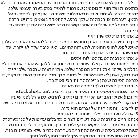
בכלל טרחתן לצאת מהבית - משיחות מביכות עם התאמות שהתבררו כלא
מתאימות ועד חוויות גוסטינג שגורמות להטיל ספק בערך העצמי שלכן.
להיות רווקה, לעומת זאת, מביא שלווה ושליטה - אין צורך להתפשר על
הזמן, הערכים או הגבולות שלכן. כרגע, להתמקד בעצמכן מרגיש הרבה
יותר מתגמל מאשר לרדוף אחרי קשרים שרק משאירים אתכן בתחושת
ריקנות.
2. אתן מחכות למישהו ראוי
אתן מרגישות ראויות, ואתן מחפשות מישהו שיכול להתאים לאנרגיה שלכן,
לאינטלקט, לחוש ההומור, לתשוקה לחיים... ואין סיבה שזה לא יקרה. עד
שמישהו כזה יגיע, אתן תהיינה בסדר גמור.
3. אתן מסרבות לפעול לפי לוח זמנים
נשים שמתפשרות הן אלה שחושבות שהזמן אוזל להן ושאהבה אמיתית לא
בקלפים שלהן. אבל זה לא המקרה שלכן. אתן יודעות שהגבר שלכן קיים
שם בחוץ, ואתן לא מתפשרות על פחות מכך. מכל הסיבות שאתן רווקות, זו
כנראה הסיבה שאתן צריכות להיות הכי גאות בה.
4. הביטחון העצמי שלך יכול להיות מאיים
אושר שמחה אופטימיות הגשמה אהבה וולנס,צילום: istockphoto
זה נכון! אפילו הגברים הכי יהירים יכולים להרגיש ספק קל לפני שיעזו
להתקרב לאישה שבטוחה בעצמה. זה דורש גבר שבטוח בעצמו ובמה שיש
לו להציע - והסוג הזה של גברים הוא נדיר.
5. את לא מעוניינת באלה שפוחדים להתחייב
אנחנו חיים בתרבות שבה קשרים קצרים מקבלים עדיפות על פני מערכות
יחסים רציניות. בעוד שקשרים קלילים זה כיף, וסטוץ יכול להיות מרגש,
קשה למצוא כאלה שרוצים להתחייב כשהרבה גברים שלא מעוניינים בזה.
במקרה הספציפי הזה, הרווקות שלך לגמרי מחוץ לשליטתך.