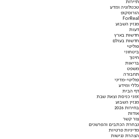
תיירות
טכנולוגיה ומדע
הורוסקופ
ForReal
מגזין השבוע
דעות
חדשות בארץ
חדשות בעולם
פוליטי
ביטחוני
חינוך
בריאות
משפט
תחבורה
פוליטי-מדיני
כללי ומידע
דף הבית
זמני כניסת וצאת שבת
מגזין השבוע
בחירות 2026
אודות
צור קשר
נבחרת הכתבים והפרשנים
מדיניות פרטיות
הצהרת נגישות