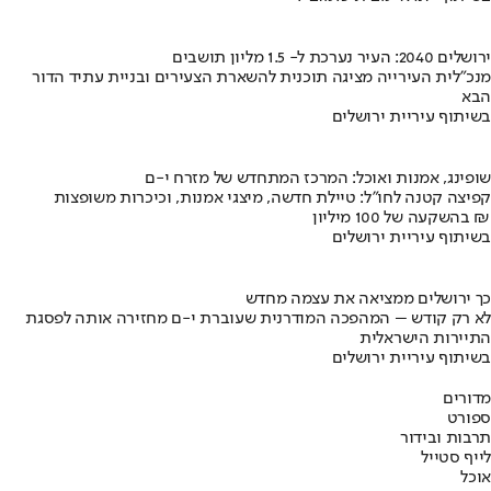
ירושלים 2040: העיר נערכת ל- 1.5 מליון תושבים
מנכ"לית העירייה מציגה תוכנית להשארת הצעירים ובניית עתיד הדור
הבא
בשיתוף עיריית ירושלים
שופינג, אמנות ואוכל: המרכז המתחדש של מזרח י-ם
קפיצה קטנה לחו"ל: טיילת חדשה, מיצגי אמנות, וכיכרות משופצות
בהשקעה של 100 מיליון ₪
בשיתוף עיריית ירושלים
כך ירושלים ממציאה את עצמה מחדש
לא רק קודש – המהפכה המודרנית שעוברת י-ם מחזירה אותה לפסגת
התיירות הישראלית
בשיתוף עיריית ירושלים
מדורים
ספורט
תרבות ובידור
לייף סטייל
אוכל