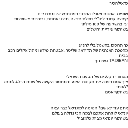
כדאי
להכיר
שופינג, אמנות ואוכל: המרכז המתחדש של מזרח י-ם
קפיצה קטנה לחו"ל: טיילת חדשה, מיצגי אמנות, וכיכרות משופצות
בהשקעה של 100 מיליון ₪
בשיתוף עיריית ירושלים
כך תחסכו בחשמל בלי להזיע
מהפכת האנרגיה של תדיראן: שליטה, אבטחת מידע וניהול אקלים חכם
בבית
בשיתוף TADIRAN
מאחורי הקלעים של הטעם הישראלי
איך אסם הפכה את תקופת הצנע והמחסור הקשה של שנות ה-40 למותג
לאומי?
בשיתוף אסם
אתם עוד לא שם? הטיסה למונדיאל כבר יצאה
יונדאי לוקחת אתכם לבמה הכי גדולה בעולם
בשיתוף יונדאי מבית כלמוביל