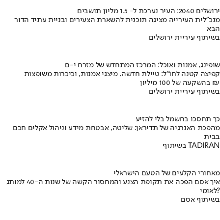
ירושלים 2040: העיר נערכת ל- 1.5 מליון תושבים
מנכ"לית העירייה מציגה תוכנית להשארת הצעירים ובניית עתיד הדור
הבא
בשיתוף עיריית ירושלים
שופינג, אמנות ואוכל: המרכז המתחדש של מזרח י-ם
קפיצה קטנה לחו"ל: טיילת חדשה, מיצגי אמנות, וכיכרות משופצות
בהשקעה של 100 מיליון ₪
בשיתוף עיריית ירושלים
כך תחסכו בחשמל בלי להזיע
מהפכת האנרגיה של תדיראן: שליטה, אבטחת מידע וניהול אקלים חכם
בבית
בשיתוף TADIRAN
מאחורי הקלעים של הטעם הישראלי
איך אסם הפכה את תקופת הצנע והמחסור הקשה של שנות ה-40 למותג
לאומי?
בשיתוף אסם