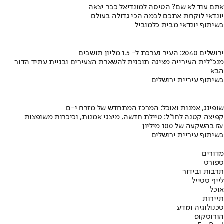
אתם עוד לא שם? הטיסה למונדיאל כבר יצאה
יונדאי לוקחת אתכם לבמה הכי גדולה בעולם
בשיתוף יונדאי מבית כלמוביל
ירושלים 2040: העיר נערכת ל- 1.5 מליון תושבים
מנכ"לית העירייה מציגה תוכנית להשארת הצעירים ובניית עתיד הדור
הבא
בשיתוף עיריית ירושלים
שופינג, אמנות ואוכל: המרכז המתחדש של מזרח י-ם
קפיצה קטנה לחו"ל: טיילת חדשה, מיצגי אמנות, וכיכרות משופצות
בהשקעה של 100 מיליון ₪
בשיתוף עיריית ירושלים
מדורים
ספורט
תרבות ובידור
לייף סטייל
אוכל
תיירות
טכנולוגיה ומדע
הורוסקופ