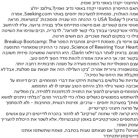
החיצוני יקוזז באופי נדיב ואמין.
האם החיסרון החיצוני יקוזז באופי נדיב ואמין?,צילום: יח"צ
אמה האת'ורן, מומחית למערכות יחסים באתר Seeking.com, אמרה
בראיון ל־USA Today כי ההנחה הזו שגויה ומסוכנת: "במציאות, מראה
ואופי אינם קשורים, ואם מישהו מתייחס אליך בצורה גרועה, עליו להיחשב
בלתי אטרקטיבי עבורך בלי קשר למראה". לדבריה, רבים שניסו את השיטה
גילו כי במקום לצאת נשכרים, הם חשים חרטה.
גם איימי צ'ן, מאמנת דייטינג ומחברת הספר Breakup Bootcamp: The
Science of Rewiring Your Heart, טענה כי ההיגיון שמאחורי התופעה
פגום. בראיון לאתר הברזילאי Clarín, היא הדגישה שמשיכה פיזית חשובה
בקשר זוגי, אך היא אינה אמורה להוות מדד הפוך ליחס טוב.
עצם הפופולריות של המונח מעידה על מגמה תרבותית רחבה יותר.
במטאפורה ציורית אמרה: "בקו העלילה הזה את יוצאת עם מפלצת, אבל לא
מקבלת את היחס של נסיכה".
עדויות של גולשים ברשתות חיזקו את דברי המומחים. רבים דיווחו על
אכזבה כאשר גילוי הלב והיחס הטוב שציפו לו לא התממש.
המומחים מציעים להפוך את החוויה להזדמנות ללמידה. צ'ן ממליצה
להשתמש במפגשים כושלים כאלה כדי להבהיר מהם "הבלתי ניתנים למשא
ומתן" במערכת יחסים - ערכים, זמינות רגשית, מחויבות - ולא להסתמך
על מראה חיצוני כקריטריון.
היא קראה למי שחווה "שרקינג" לא לחזור בהכרח לדייטים רק עם אנשים
הנתפסים כאטרקטיביים באופן קונבנציונלי, אלא לשפר את היכולת להעריך
עומק ואופי.
טעינו? נתקן! אם מצאתם טעות בכתבה, נשמח שתשתפו אותנו
דייטים
זוגיות
טינדר