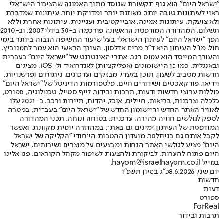
"ישראל היום" הוא גוף תקשורת שנוסד מתוך האמונה שהציבור הישראלי
ראוי לעיתונות טובה יותר, מאוזנת יותר ומדויקת יותר. עיתונות שמדברת
ולא צועקת. עיתונות אמינה, אובייקטיבית ועניינית. עיתונות אחרת וללא
תשלום. המהדורה המודפסת הראשונה פורסמה ב-30 ביולי 2007, וב-2010
הפך "ישראל היום" לעיתון הישראלי בעל שיעור החשיפה הגבוה ביותר בימי
חול. מו"ל העיתון היא ד"ר מרים אדלסון. העורך הראשי הוא עמר לחמנוביץ,
והעורך המייסד הוא עמוס רגב. אתרי האינטרנט של "ישראל היום" בעברית
ובאנגלית, כמו כן היישומונים (אפליקציות) לאנדרואיד ול-iOS, מציגים
חדשות מסביב לשעון, תוכן בלעדי, מבזקים ועדכונים, ניתוחים ופרשנויות,
וידיאו, פודקאסטים ושידורים חיים. פלטפורמות הדיגיטל של "ישראל היום"
כוללות ערוצי חדשות ודעות, תרבות ובידור, לייף סטייל, טכנולוגיה, ספורט,
כלכלה וצרכנות, בריאות, חיילים, אוכל, יהדות, תיירות ורכב. ב-2021 עלו
לאוויר האתר החדש והיישומון החדש של "ישראל היום" בעברית, במטרה
לספק לגולשים חוויה מהירה, עדכנית, בטוחה ונוחה. תכני המהדורה
המודפסת של העיתון זמינים גם באתר, במהדורה יומית מקוונת, ואפשר
לקבל אותם גם בניוזלטר. מועדון ההטבות הייחודי "הקליקה של ישראל
היום" מציע לגולשי האתר הנחות ומבצעים על מוצרים ושירותים. ישראל
היום פתוח להערות, לביקורת ולהצעות לשיפור מקהל הקוראים. פנו אלינו
במייל hayom@israelhayom.co.il.
יום שני, 8.6.2026
כ"ג בסיון תשפ"ו
חדשות
דעות
ספורט
ForReal
תרבות ובידור