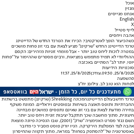
אוכל
מגזין
אנחנו מגייסים
English
X
לייף סטייל
אהבה ויחסים
כשהכיעור הופך לאטרקטיבי: הכירו את הטרנד החדש של הדייטינג
טרנד הדייטינג החדש "שרקינג" מציע לצאת עם בני זוג פחות מושכים
במטרה לזכות ליחס טוב יותר • אבל מומחי זוגיות מזהירים: הקסם
ההוליוודי לא תמיד מתממש במציאות, ורבים מספרים שההימור על "פחות
יופי, יותר לב" הסתיים באכזבה
סוכנויות הידיעות
25/8/2025, 09:30
,עודכן
25/8/2025, 11:37
0
השמעה
לפחות הוא טוב לב. צילום: יח"צ
טרנד חדש
בעולם הדייטינג
המכונה Shrekking (שרקינג) מתפשט ברשתות
החברתיות ותופס תאוצה בשיחות ובפוסטים ויראליים. המונח משקף
בחירה מודעת לצאת עם בני זוג שאינם נתפסים כמושכים מבחינה
חיצונית, מתוך מחשבה שכך תתקבל יציבות זוגית ויחס טוב יותר.
השם נגזר מסרט האנימציה "שרק" (2001), שבו הנסיכה פיונה מוצאת
אהבה לצד המפלצת הירקרקה. הניו יורק פוסט מסביר כי מדובר
באסטרטגיה של "להסתפק בפחות" במראה, מתוך תקווה שהחיסרון