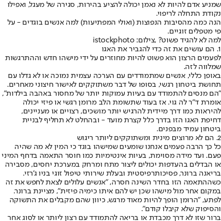
שמניע אדם להיות לא נאמן יכולה להציע בהירות, סגירה של מעגל, ואפילו
נקודת התחלה לריפוי.
הנה כמה מהסיבות הנפוצות (ואולי המפתיעות) למה אנשים בוגדים - על
פי מטפלים זוגיים.
למה לא להגיד פשוט? ,צילום: istockphoto
1. הם עושים את זה כדי להגביר את האגו
לפעמים הרצון הוא פשוט להיות מחוזרים על ידי מישהו חדש וההתרגשות
שמלווה לזה.
באופן כללי, אנשים שמתמודדים עם הערכה עצמית נמוכה או לא גדלו עם
תחושת ביטחון רגשי, בסופו של דבר משתוקקים לאישור חיצוני מאחרים.
"הם מנסים להתמודד עם בעיות עמוקות יותר של מחסור באהבה בילדות",
אומרת ד"ר לה גוי. אז בעוד שתשומת הלב מרומן רגשי או פיזי יכולה
להיראות כמו דרך מיידית להרגיש יותר מושכים, רצויים או מעניינים,
דחיפת האגו הזו בדרך כלל קצרת מועד - ובהחלט לא תחליף לבניית
ביטחון עמיד מבפנים.
2. הם לא מרוצים מינית ומשתוקקים ליותר ריגוש
כל כך הרבה פעמים אנחנו שומעים שמישהו בוגד כי המין לא מה שהיה
פעם. ועד מידה מסוימת, בעיות אינטימיות כמו חוסר התאמה בדחף המיני
או הבדלים בהעדפות יכולים ליצור מתח ומרחק במערכת יחסים, מסבירה
בריאנה ברונר, פסיכותרפיסטית ובעלת שירותי טיפול זוגי בניו ג'רזי.
כשההתאמה הזו בחדר השינה חסרה, "אנשים עלולים לצאת לחפש את זה
במקום אחר מול מישהו שכן יש להם איתו כימיה פיזית", מציינת ברונר.
לפתע, "הרומן הופך להיות מאוד מרגש, כיוון שהם מקבלים את התשוקה
והסיפוק שלא קיבלו קודם".
ברור שזו לא דרך מכבדת או בריאה להתמודד עם רצון ליותר או לסוג אחר