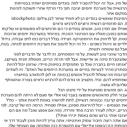
של מין, אבל זה יכול להסביר למה בוגדים מסוימים יאחזו בבטיחות
הרגשית של מערכת יחסים יציבה תוך כדי מרדף אחרי תשוקה לוהטת
במקום אחר.
הסיבות שאנשים בוגדים הן לא תמיד שחור לבן,צילום: istockphoto
3. הם מוזנחים רגשית ורוצים להרגיש נראים
אפילו אם המין טוב, אנשים בוגדים כי הם מרגישים לא מוגשמים או שלקחו
אותם כמובן מאליו עם הפרטנר הנוכחי. במיוחד במערכות יחסים ארוכות
טווח, קל לדחוק את הרומנטיקה הצידה בגלל דברים כמו לחץ עבודה, גידול
ילדים או ניהול כספים - כל זה יכול להפוך את מערכת היחסים לנוחה, בטח,
אבל גם שטוחה רגשית.
הדבר שהכי טוב לעשות, על פי המומחים, זה לדבר על הדברים לפני
שמצטברת טינה או אדישות. אבל לפי תרזה הרינג, מטפלת זוגית בשיקגו,
"אנחנו חיים בחברה שכל כך מתמקדת בסיפוק מיידי, שרומן יכול להיות
כפתרון מהיר לבעיות בחיים או במערכת היחסים של האדם". זה לעתים
קרובות מה שעלול להוביל אנשים (בכוונה או לא) להתאהב במישהו
שמחמיא להם, נגיד, מקשיב או גורם להם להרגיש נראים בצורה שהשותף
שלהם לא עושה.
4. הם נמנעים מפגיעות על ידי פיצוץ הכל
עבור חלק מהאנשים שנפגעו בעבר (או אולי אף פעם לא היתה להם מערכת
יחסים קרובה ובטוחה רגשית), לתת למישהו באמת לראות אותך - כולל
את הפגמים - יכול להיראות מסוכן, אפילו מפחיד. הרמה הזו של קרבה, לפי
הרינג, יכולה לעורר הרבה פחד וחרדה. (מה אם אפגע שוב? מה אם הם
יעזבו אותי ברגע שהם באמת יכירו אותי?)
אם אתה רוצה חיבור עמוק ואינטימי, אתה צריך להיות מוכן לעבוד דרך אי
הנוחות הזו (באופן אידיאלי עם תקשורת כנה ופתוחה עם השותף שלך,