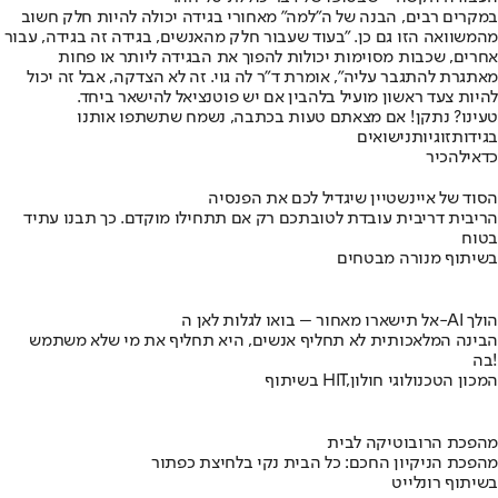
במקרים רבים, הבנה של ה"למה" מאחורי בגידה יכולה להיות חלק חשוב
מהמשוואה הזו גם כן. "בעוד שעבור חלק מהאנשים, בגידה זה בגידה, עבור
אחרים, שכבות מסוימות יכולות להפוך את הבגידה ליותר או פחות
מאתגרת להתגבר עליה", אומרת ד"ר לה גוי. זה לא הצדקה, אבל זה יכול
להיות צעד ראשון מועיל בלהבין אם יש פוטנציאל להישאר ביחד.
טעינו? נתקן! אם מצאתם טעות בכתבה, נשמח שתשתפו אותנו
בגידות
זוגיות
נישואים
כדאי
להכיר
הסוד של איינשטיין שיגדיל לכם את הפנסיה
הריבית דריבית עובדת לטובתכם רק אם תתחילו מוקדם. כך תבנו עתיד
בטוח
בשיתוף מנורה מבטחים
אל תישארו מאחור – בואו לגלות לאן ה-AI הולך
הבינה המלאכותית לא תחליף אנשים, היא תחליף את מי שלא משתמש
בה!
בשיתוף HIT,המכון הטכנולוגי חולון
מהפכת הרובוטיקה לבית
מהפכת הניקיון החכם: כל הבית נקי בלחיצת כפתור
בשיתוף רונלייט