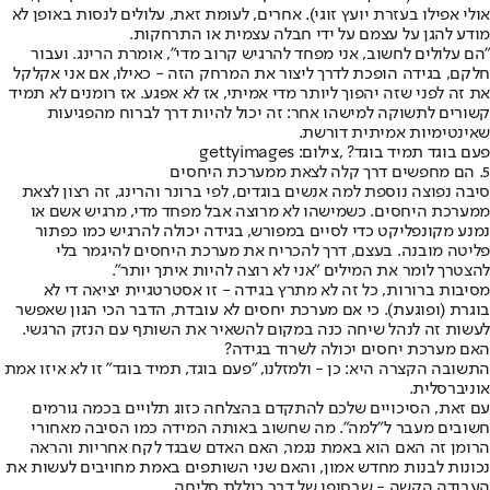
אולי אפילו בעזרת יועץ זוגי). אחרים, לעומת זאת, עלולים לנסות באופן לא
מודע להגן על עצמם על ידי חבלה עצמית או התרחקות.
"הם עלולים לחשוב, אני מפחד להרגיש קרוב מדי", אומרת הרינג. ועבור
חלקם, בגידה הופכת לדרך ליצור את המרחק הזה - כאילו, אם אני אקלקל
את זה לפני שזה יהפוך ליותר מדי אמיתי, אז לא אפגע. אז רומנים לא תמיד
קשורים לתשוקה למישהו אחר: זה יכול להיות דרך לברוח מהפגיעות
שאינטימיות אמיתית דורשת.
פעם בוגד תמיד בוגד? ,צילום: gettyimages
5. הם מחפשים דרך קלה לצאת ממערכת היחסים
סיבה נפוצה נוספת למה אנשים בוגדים, לפי ברונר והרינג, זה רצון לצאת
ממערכת היחסים. כשמישהו לא מרוצה אבל מפחד מדי, מרגיש אשם או
נמנע מקונפליקט כדי לסיים במפורש, בגידה יכולה להרגיש כמו כפתור
פליטה מובנה. בעצם, דרך להכריח את מערכת היחסים להיגמר בלי
להצטרך לומר את המילים "אני לא רוצה להיות איתך יותר".
מסיבות ברורות, כל זה לא מתרץ בגידה - זו אסטרטגיית יציאה די לא
בוגרת (ופוגעת). כי אם מערכת יחסים לא עובדת, הדבר הכי הגון שאפשר
לעשות זה לנהל שיחה כנה במקום להשאיר את השותף עם הנזק הרגשי.
האם מערכת יחסים יכולה לשרוד בגידה?
התשובה הקצרה היא: כן - ולמזלנו, "פעם בוגד, תמיד בוגד" זו לא איזו אמת
אוניברסלית.
עם זאת, הסיכויים שלכם להתקדם בהצלחה כזוג תלויים בכמה גורמים
חשובים מעבר ל"למה". מה שחשוב באותה המידה כמו הסיבה מאחורי
הרומן זה האם הוא באמת נגמר, האם האדם שבגד לקח אחריות והראה
נכונות לבנות מחדש אמון, והאם שני השותפים באמת מחויבים לעשות את
העבודה הקשה - שבסופו של דבר כוללת סליחה.