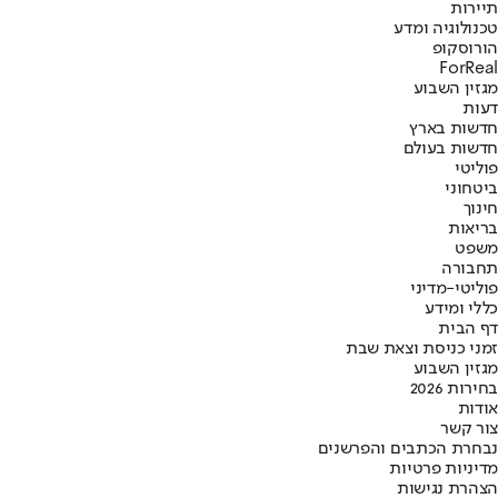
תיירות
טכנולוגיה ומדע
הורוסקופ
ForReal
מגזין השבוע
דעות
חדשות בארץ
חדשות בעולם
פוליטי
ביטחוני
חינוך
בריאות
משפט
תחבורה
פוליטי-מדיני
כללי ומידע
דף הבית
זמני כניסת וצאת שבת
מגזין השבוע
בחירות 2026
אודות
צור קשר
נבחרת הכתבים והפרשנים
מדיניות פרטיות
הצהרת נגישות