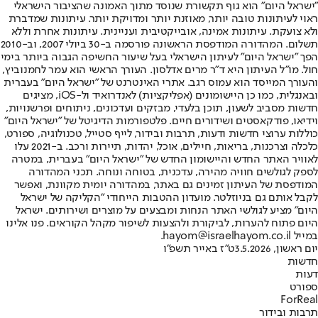
"ישראל היום" הוא גוף תקשורת שנוסד מתוך האמונה שהציבור הישראלי
ראוי לעיתונות טובה יותר, מאוזנת יותר ומדויקת יותר. עיתונות שמדברת
ולא צועקת. עיתונות אמינה, אובייקטיבית ועניינית. עיתונות אחרת וללא
תשלום. המהדורה המודפסת הראשונה פורסמה ב-30 ביולי 2007, וב-2010
הפך "ישראל היום" לעיתון הישראלי בעל שיעור החשיפה הגבוה ביותר בימי
חול. מו"ל העיתון היא ד"ר מרים אדלסון. העורך הראשי הוא עמר לחמנוביץ,
והעורך המייסד הוא עמוס רגב. אתרי האינטרנט של "ישראל היום" בעברית
ובאנגלית, כמו כן היישומונים (אפליקציות) לאנדרואיד ול-iOS, מציגים
חדשות מסביב לשעון, תוכן בלעדי, מבזקים ועדכונים, ניתוחים ופרשנויות,
וידיאו, פודקאסטים ושידורים חיים. פלטפורמות הדיגיטל של "ישראל היום"
כוללות ערוצי חדשות ודעות, תרבות ובידור, לייף סטייל, טכנולוגיה, ספורט,
כלכלה וצרכנות, בריאות, חיילים, אוכל, יהדות, תיירות ורכב. ב-2021 עלו
לאוויר האתר החדש והיישומון החדש של "ישראל היום" בעברית, במטרה
לספק לגולשים חוויה מהירה, עדכנית, בטוחה ונוחה. תכני המהדורה
המודפסת של העיתון זמינים גם באתר, במהדורה יומית מקוונת, ואפשר
לקבל אותם גם בניוזלטר. מועדון ההטבות הייחודי "הקליקה של ישראל
היום" מציע לגולשי האתר הנחות ומבצעים על מוצרים ושירותים. ישראל
היום פתוח להערות, לביקורת ולהצעות לשיפור מקהל הקוראים. פנו אלינו
במייל hayom@israelhayom.co.il.
יום ראשון, 3.5.2026
ט"ז באייר תשפ"ו
חדשות
דעות
ספורט
ForReal
תרבות ובידור