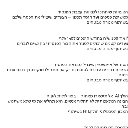
הטעויות שיחתכו לכם את קצבת הפנסיה
ממשיכת כספים ועד חוסר תכנון – הצעדים שיצילו את הכסף שלכם
בשיתוף מנורה מבטחים
איך 200 ש"ח בחודש הופכים ל140 אלף ?
צעדים קטנים שיכולים לסגור את הבור הפנסיוני בין נשים לגברים
בשיתוף מנורה מבטחים
הסוד של איינשטיין שיגדיל לכם את הפנסיה
הריבית דריבית עובדת לטובתכם רק אם תתחילו מוקדם. כך תבנו עתיד
בטוח
בשיתוף מנורה מבטחים
אל תישארו מאחור – בואו לגלות לאן ה-AI הולך
הבינה המלאכותית לא תחליף אנשים, היא תחליף את מי שלא משתמש
בה!
בשיתוף HIT,המכון הטכנולוגי חולון
מהפכת הרובוטיקה לבית