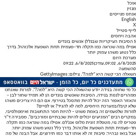
אוכל
מגזין
אנחנו מגייסים
English
X
לייף סטייל
אהבה ויחסים
5 הסיבות העיקריות שבגללן אנשים בוגדים
אפילו במה שנראה כמו תקלה חד-פעמית תחת השפעת אלכוהול, בדרך
כלל נטוע משהו עמוק יותר
מערכת היום
6/8/2025, 09:02
,עודכן
6/8/2025, 09:22
0
השמעה
השאלה הכי קשה היא "למה?". צילום: GettyImages
כל מי שחווה בגידה יודע שהשאלה הכי קשה היא "למה?". למרות שאנחנו
ממהרים לגנות בגידה, הסיבות שאנשים בוגדים הן לא תמיד שחור לבן -
והאזור האפור הזה יכול להיות מתסכל בטירוף. אם הם היו צריכים משהו
שלא קיבלו
במערכת היחסים
, למה לא להגיד? או לסיים?
למרות שלפעמים זה באמת פשוט - להיות חסר התחשבות ואימפולסיבי,
במקרים רבים "המניעים יכולים להיות שכבתיים ומורכבים", מסבירה ד"ר
פטריס לה גוי, מטפלת זוגית מלוס אנג'לס. אפילו במה שנראה כמו תקלה
חד-פעמית תחת השפעת אלכוהול, בדרך כלל נטוע משהו עמוק יותר.
אבל בואו נבהיר: סיבות זה לא אותו דבר כמו תירוצים. אבל הבנה של מה