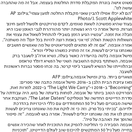
פשוט אישה בוגרת המקבלת סדרת החלטות בעצמה. אבל זה מה שהחברה
עושה לנו".
"הם לא יכלו אפילו להבין שאני מקבלת החלטה למען עצמי",צילום: AP
Photo/J. Scott Applewhite
בעוד שהיא ממשיכה לשאת נאומים, לקדם פרויקטים ולפעול למען חינוך
נערות, מישל אמרה כי היא נעשתה יותר מהורהרת לגבי האופן שבו היא
מבלה את זמנה. "עכשיו הגיע הזמן בשבילי להתחיל לשאול את עצמי את
השאלות הקשות האלה: 'מי אני באמת רוצה להיות בכל יום?' וזה משתנה",
אמרה אובמה. "אם זה לא מתאים לסטריאוטיפ של מה שאנשים חושבים
שאנחנו צריכים לעשות, אז זה מתויג כמשהו שלילי ונורא".
מישל אובמה בלטה בהיעדרה כאשר בעלה, נשיא ארה"ב לשעבר ברק
אובמה, השתתף בטקס ההשבעה השני של הנשיא דונלד טראמפ
ובהלווייתו של הנשיא לשעבר ג'ימי קרטר, בה נכחו מספר גברות ראשונות
לשעבר.
נשארים ביחד. ברק ומישל אובמה,צילום: AFP
מאז עזיבת הבית הלבן ב-2016, מישל אובמה כתבה שני ספרים:
"Becoming" ב-2018 ו-"The Light We Carry" ב-2022. למרות זאת,
הפרויקט הטוב ביותר של אובמה, לפחות בדעתה של בוש, היה עבודתה על
סדרת הדייטים החדשה של נטפליקס "The Later Daters", העוקבת אחר
שישה מבוגרים מעל גיל 50 המתמודדים עם כללי היכרויות בהדרכת
ילדיהם. "בכיתי בכל פרק. וזה כי זה לוקח את מה שאנחנו צריכים לעשות
ונותן לנו את מה שאנחנו יכולים לעשות", אמרה בוש לאובמה. "זה סיפור
שהופך את האהבה על פיה".
אובמה הסבירה כי החליטה להפיק את התוכנית לאחר שהכירה אנשים
בחייה מעל גיל 50 המתקשים להיכנס שוב לעולם הדייטינג. "תוכניות