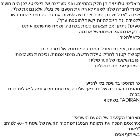
ריאליטי טלוויזיה הן חלק מהחיים, ואני מעריצה של ריאליטי, לכן היה חשוב
מאוד לחברה שלנו לשקף לא רק את הטעם של בעלי, אלא גם את שלי",
אמרה. "אבל יש דרך שבה אני רוצה לעשות את זה. זה חייב להיות קשור
ללמידה, זה חייב להיות קשור להוספת ערך".
טעינו? נתקן! אם מצאתם טעות בכתבה, נשמח שתשתפו אותנו
ברק אובמה
גירושים
מישל אובמה
כדאי
להכיר
שופינג, אמנות ואוכל: המרכז המתחדש של מזרח י-ם
קפיצה קטנה לחו"ל: טיילת חדשה, מיצגי אמנות, וכיכרות משופצות
בהשקעה של 100 מיליון ₪
בשיתוף עיריית ירושלים
כך תחסכו בחשמל בלי להזיע
מהפכת האנרגיה של תדיראן: שליטה, אבטחת מידע וניהול אקלים חכם
בבית
בשיתוף TADIRAN
מאחורי הקלעים של הטעם הישראלי
איך אסם הפכה את תקופת הצנע והמחסור הקשה של שנות ה-40 למותג
לאומי?
בשיתוף אסם