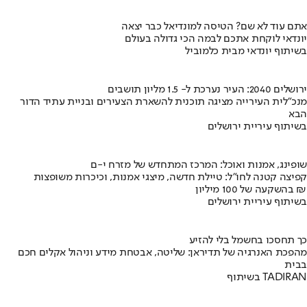
אתם עוד לא שם? הטיסה למונדיאל כבר יצאה
יונדאי לוקחת אתכם לבמה הכי גדולה בעולם
בשיתוף יונדאי מבית כלמוביל
ירושלים 2040: העיר נערכת ל- 1.5 מליון תושבים
מנכ"לית העירייה מציגה תוכנית להשארת הצעירים ובניית עתיד הדור
הבא
בשיתוף עיריית ירושלים
שופינג, אמנות ואוכל: המרכז המתחדש של מזרח י-ם
קפיצה קטנה לחו"ל: טיילת חדשה, מיצגי אמנות, וכיכרות משופצות
בהשקעה של 100 מיליון ₪
בשיתוף עיריית ירושלים
כך תחסכו בחשמל בלי להזיע
מהפכת האנרגיה של תדיראן: שליטה, אבטחת מידע וניהול אקלים חכם
בבית
בשיתוף TADIRAN