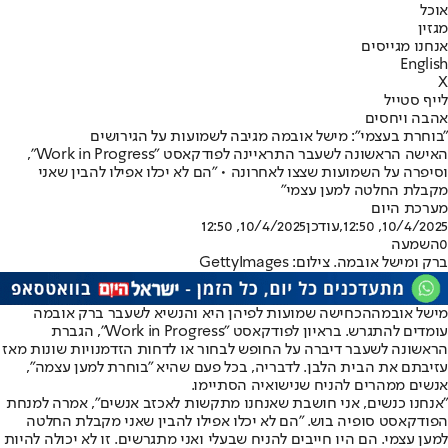
אוכל
מגזין
אנחנו מגייסים
English
X
לייף סטייל
אהבה ויחסים
"בוחרת בעצמי": מישל אובמה מגיבה לשמועות על הגירושים
האישה הראשונה לשעבר התראיינה לפודקאסט "Work in Progress",
וסיפרה על השמועות שצצו לאחרונה • "הם לא יכלו אפילו להבין שאני
מקבלת החלטה למען עצמי"
מערכת היום
10/4/2025, 12:50
,עודכן
10/4/2025, 12:50
0
השמעה
ברק ומישל אובמה. צילום: GettyImages
מישל אובמה
הכחישה שמועות לפיהן היא והנשיא לשעבר ברק אובמה
עומדים להתגרש. בראיון לפודקאסט "Work in Progress", הגברת
הראשונה לשעבר דיברה על החופש לבחור או לדחות הזדמנויות שונות מאז
עזיבתם את הבית הלבן. לדבריה, בכל פעם שהיא "בוחרת למען עצמה",
אנשים ממהרים להניח שנישואיה הסתיימו.
"אנחנו כנשים, אני חושבת שאנחנו מתקשות לאכזב אנשים", אמרה למנחת
הפודקאסט סופיה בוש. "הם לא יכלו אפילו להבין שאני מקבלת החלטה
למען עצמי. הם היו חייבים להניח שבעלי ואני מתגרשים. זו לא יכולה להיות