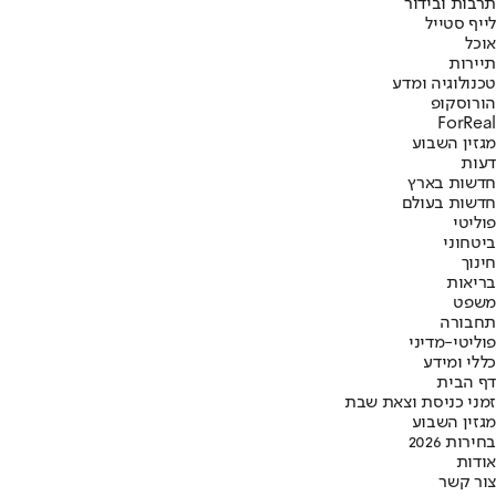
תרבות ובידור
לייף סטייל
אוכל
תיירות
טכנולוגיה ומדע
הורוסקופ
ForReal
מגזין השבוע
דעות
חדשות בארץ
חדשות בעולם
פוליטי
ביטחוני
חינוך
בריאות
משפט
תחבורה
פוליטי-מדיני
כללי ומידע
דף הבית
זמני כניסת וצאת שבת
מגזין השבוע
בחירות 2026
אודות
צור קשר