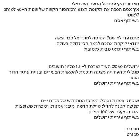
מאחורי הקלעים של הטעם הישראלי
איך אסם הפכה את תקופת הצנע והמחסור הקשה של שנות ה-40 למותג
לאומי?
בשיתוף אסם
אתם עוד לא שם? הטיסה למונדיאל כבר יצאה
יונדאי לוקחת אתכם לבמה הכי גדולה בעולם
בשיתוף יונדאי מבית כלמוביל
ירושלים 2040: העיר נערכת ל- 1.5 מליון תושבים
מנכ"לית העירייה מציגה תוכנית להשארת הצעירים ובניית עתיד הדור
הבא
בשיתוף עיריית ירושלים
שופינג, אמנות ואוכל: המרכז המתחדש של מזרח י-ם
קפיצה קטנה לחו"ל: טיילת חדשה, מיצגי אמנות, וכיכרות משופצות
בהשקעה של 100 מיליון ₪
בשיתוף עיריית ירושלים
מדורים
ספורט