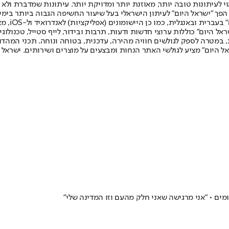
לעיתונות טובה יותר, מאוזנת יותר ומדויקת יותר. עיתונות שמדברת ולא צ
שלום. המהדורה המודפסת הראשונה פורסמה ב-30 ביולי 2007, וב-2010 הפך "ישראל היום" לעיתון הישראלי בעל שי
לחמנוביץ,
ל היום" כוללות ערוצי חדשות ודעות, תרבות ובידור, לייף סטייל, טכנולוגיה
ברית, במטרה לספק לגולשים חוויה מהירה, עדכנית, בטוחה ונוחה. תכני המה
ל היום" מציע לגולשי האתר הנחות ומבצעים על מוצרים ושירותים. ישראל 
מים • "אני מרגישה שאני חלק מהעם וזו המדינה שלי"