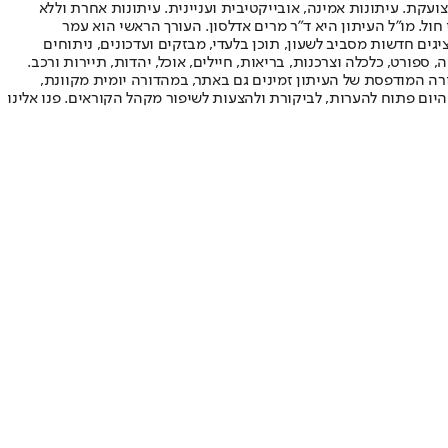
ועקת. עיתונות אמינה, אובייקטיבית ועניינית. עיתונות אחרת וללא
עור החשיפה הגבוה ביותר בימי חול. מו"ל העיתון היא ד"ר מרים אדלסון. העורך הראשי הוא עמר
 והעורך המייסד הוא עמוס רגב. אתרי האינטרנט של "ישראל היום" בעברית ובאנגלית, כמו כן היישומונים (אפליקציות) לאנדרואיד ול-iOS, מציגים חדשות מסביב לשעון, תוכן בלעדי, מבזקים ועדכונים, ניתוחים
, ספורט, כלכלה וצרכנות, בריאות, חיילים, אוכל, יהדות, תיירות ורכב.
דורה המודפסת של העיתון זמינים גם באתר, במהדורה יומית מקוונת,
היום פתוח להערות, לביקורת ולהצעות לשיפור מקהל הקוראים. פנו אלינו