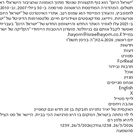
"ישראל היום" הוא גוף תקשורת שנוסד מתוך האמונה שהציבור הישראלי ראוי 
ת
ופרשנויות, וידיאו, פודקאסטים ושידורים חיים. פלטפורמות הדיגיטל של "ישרא
ב-2021 עלו לאוויר האתר החדש והיישומון החדש של "ישראל היום" בע
ואפשר לקבל אותם גם בניוזלטר. מועדון ההטבות הייחודי "הקליקה של ישרא
במייל hayom@israelhayom.co.il.
יום ראשון, 12.4.2026
כ"ה בניסן תשפ"ו
חדשות
דעות
ספורט
ForReal
תרבות ובידור
אוכל
מגזין
אנחנו מגייסים
English
X
לייף סטייל
אהבה ויחסים
האקסית של יאיר נתניהו חובקת בן זוג חדש וגם קמפיין
לי לוי נחתה בישראל, המקום בו היא מרגישה הכי בבית, היישר אל סט הצילו
ליהיא גלמן רם
26/3/2024, 12:38
,עודכן
26/3/2024, 12:59
0
השמעה