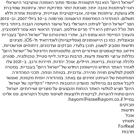
"ישראל היום" הוא גוף תקשורת שנוסד מתוך האמונה שהציבור הישראלי
ראוי לעיתונות טובה יותר, מאוזנת יותר ומדויקת יותר. עיתונות שמדברת
ולא צועקת. עיתונות אמינה, אובייקטיבית ועניינית. עיתונות אחרת וללא
תשלום. המהדורה המודפסת הראשונה פורסמה ב-30 ביולי 2007, וב-2010
הפך "ישראל היום" לעיתון הישראלי בעל שיעור החשיפה הגבוה ביותר בימי
חול. מו"ל העיתון היא ד"ר מרים אדלסון. העורך הראשי הוא עמר לחמנוביץ,
והעורך המייסד הוא עמוס רגב. אתרי האינטרנט של "ישראל היום" בעברית
ובאנגלית, כמו כן היישומונים (אפליקציות) לאנדרואיד ול-iOS, מציגים
חדשות מסביב לשעון, תוכן בלעדי, מבזקים ועדכונים, ניתוחים ופרשנויות,
וידיאו, פודקאסטים ושידורים חיים. פלטפורמות הדיגיטל של "ישראל היום"
כוללות ערוצי חדשות ודעות, תרבות ובידור, לייף סטייל, טכנולוגיה, ספורט,
כלכלה וצרכנות, בריאות, חיילים, אוכל, יהדות, תיירות ורכב. ב-2021 עלו
לאוויר האתר החדש והיישומון החדש של "ישראל היום" בעברית, במטרה
לספק לגולשים חוויה מהירה, עדכנית, בטוחה ונוחה. תכני המהדורה
המודפסת של העיתון זמינים גם באתר, במהדורה יומית מקוונת, ואפשר
לקבל אותם גם בניוזלטר. מועדון ההטבות הייחודי "הקליקה של ישראל
היום" מציע לגולשי האתר הנחות ומבצעים על מוצרים ושירותים. ישראל
היום פתוח להערות, לביקורת ולהצעות לשיפור מקהל הקוראים. פנו אלינו
במייל hayom@israelhayom.co.il.
מבזקים
חדשות
אוכל
תשחץ
ForReal
תרבות