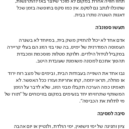
תחוו חוויה אחרת במקום לא מוכר שיוצר באז להתרגשות, 
שתוכלו לנתב גם לסקס. אין כמו סקס בחופשה בזמן שכל 
דאגות השגרה נותרו בבית.
תעשו ספונג'ה
אדם אחד לא יכול להחזיק משק בית, במיוחד לא בשגרה 
העמוסה המודרנית של ימינו, בה שני בני הזוג הם בעלי קריירה 
במקביל לגידול הילדים. חלוקת מטלות מוסכמת ומכבדת 
תהפוך אתכם למכונה משומנת שעובדת היטב. 
גבו אחד את השנייה בעבודות הבית, ובימים של מצב רוח ירוד 
או מחלה, תראו יוזמה, קחו אחריות ועזרו ככל האפשר. לא 
תאמינו כמה הערכה תקבלו מבני הזוג, שלא לדבר על הזמן 
המשותף שתרוויחו יחד בנעימים במקום בוויכוחים על "תורו של 
מי לתלות את הכביסה".
סיבה למסיבה
ציון וחגיגה של ימי נישואין, ימי הולדת, ולנטיין או יום אהבה 