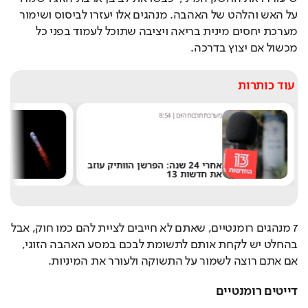
על האש והלהט של האהבה. מנהגים אלו יעזרו לביסוס ושימור 
מערכת יחסים מינית בריאה ויציבה שתוכל לעמוד בפני כל 
מכשול אם יצוץ בדרכה.
עוד כותרות
מערכת תרבות היום
|
8:54
שחר 
אחרי 24 שנה: הפרשן הוותיק עוזב
את חדשות 13
של 
7 מנהגים רומנטיים, שאתם לא חייבים לציית להם כמו חוק, אבל 
בהחלט יש לקחת אותם לתשומת לבכם במסע האהבה הזוגי, 
אם אתם רוצה לשמור על התשוקה ולעורר את המיניות.
דייטים רומנטיים