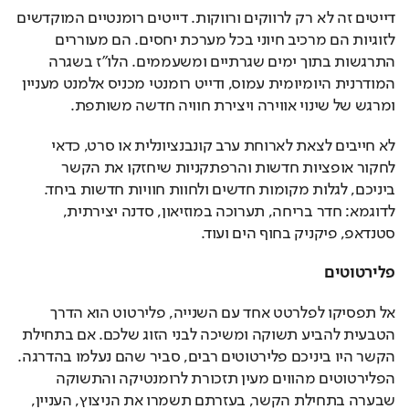
דייטים זה לא רק לרווקים ורווקות. דייטים רומנטיים המוקדשים 
לזוגיות הם מרכיב חיוני בכל מערכת יחסים. הם מעוררים 
התרגשות בתוך ימים שגרתיים ומשעממים. הלו"ז בשגרה 
המודרנית היומיומית עמוס, ודייט רומנטי מכניס אלמנט מעניין 
ומרגש של שינוי אווירה ויצירת חוויה חדשה משותפת. 
לא חייבים לצאת לארוחת ערב קונבנציונלית או סרט, כדאי 
לחקור אופציות חדשות והרפתקניות שיחזקו את הקשר 
ביניכם, לגלות מקומות חדשים ולחוות חוויות חדשות ביחד. 
לדוגמא: חדר בריחה, תערוכה במוזיאון, סדנה יצירתית, 
סטנדאפ, פיקניק בחוף הים ועוד.
פלירטוטים
אל תפסיקו לפלרטט אחד עם השנייה, פלירטוט הוא הדרך 
הטבעית להביע תשוקה ומשיכה לבני הזוג שלכם. אם בתחילת 
הקשר היו ביניכם פלירטוטים רבים, סביר שהם נעלמו בהדרגה. 
הפלירטוטים מהווים מעין תזכורת לרומנטיקה והתשוקה 
שבערה בתחילת הקשר, בעזרתם תשמרו את הניצוץ, העניין, 