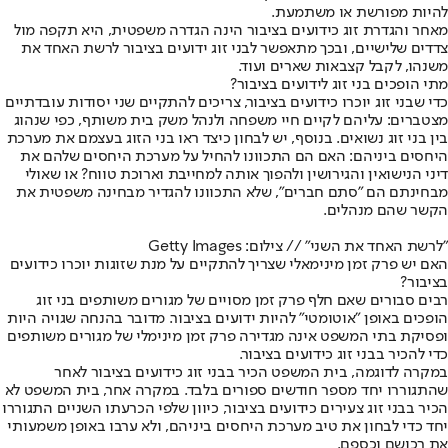
להיות מפורשת או משתמעת.
מאחר והגדרת זוג כידועים בציבור הינה הגדרה משפטית, היא תקפה מול
צדדים שלישיים, ובכך מתאפשר לבני זוג ידועים בציבור לרשת האחד את
משנהו, לקבל קצבאות שארים ועוד.
מתי הופכים בני זוג לידועים בציבור?
כדי שבני זוג יוכרו כידועים בציבור, צריכים להתקיים שני יסודות עובדתיים
מצטברים: עליהם לקיים חיי משפחה ולנהל משק בית משותף, כפי שנהוג
בין בני זוג נשואים. בנוסף, יש לבחון כיצד ראו בני הזוג בעצמם את מערכת
היחסים ביניהם: האם הם התכוונו להחיל על מערכת היחסים שלהם את
דיני הנישואין והגירושין ולהפוך אותה למחייבת וארוכת טווח? או שאולי
מבחינתם הם "סתם חברים", שלא התכוונו להגדיר מבחינה משפטית את
הקשר שהם מנהלים.
"לרשת האחד את השני" // צילום: Getty Images
האם יש פרק זמן מינימאלי שצריך להתקיים על מנת שזוגות יוכרו כידועים
בציבור?
רבים סבורים שאם חלף פרק זמן מסויים של מגורים משותפים בני זוג
הופכים באופן "אוטומטי" להיות ידועים בציבור. מדובר בהנחה שגויה היות
ופסיקת בתי המשפט אינה מגדירה פרק זמן מינימלי של מגורים משותפים
כדי להכיר בבני זוג כידועים בציבור.
במקרה לדוגמה, בית המשפט הכיר בבני זוג כידועים בציבור לאחר
שהתגוררו יחד מספר חודשים ספורים בלבד. במקרה אחר, בית המשפט לא
הכיר בבני זוג צעירים כידועים בציבור, כיוון שלפי הכרעתו השניים התגוררו
יחד כדי לבחון את טיב מערכת היחסים ביניהם, ולא ערבו באופן משמעותי
את רכושם וכספם.