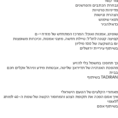
צור קשר
נבחרת הכתבים והפרשנים
מדיניות פרטיות
הצהרת נגישות
תנאי שימוש
כדאי
להכיר
שופינג, אמנות ואוכל: המרכז המתחדש של מזרח י-ם
קפיצה קטנה לחו"ל: טיילת חדשה, מיצגי אמנות, וכיכרות משופצות
בהשקעה של 100 מיליון ₪
בשיתוף עיריית ירושלים
כך תחסכו בחשמל בלי להזיע
מהפכת האנרגיה של תדיראן: שליטה, אבטחת מידע וניהול אקלים חכם
בבית
בשיתוף TADIRAN
מאחורי הקלעים של הטעם הישראלי
איך אסם הפכה את תקופת הצנע והמחסור הקשה של שנות ה-40 למותג
לאומי?
בשיתוף אסם