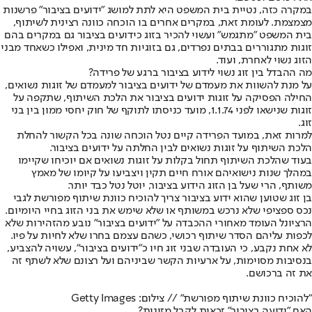
במקרה כזה, נטיית בית המשפט היא לתת למושג "ידועים בציבור" פרשנות
מצמצמת. לעומת זאת, במקרים אחרים בו הוכחה כוונה רצינית לשיתוף,
בית המשפט "מתגמש" ועשוי להכיר בזוג כידועים בציבור גם במקרים בהם
זוגות מתגוררים בבתים נפרדים, גם בזוגיות חד מינית, ואפילו כשאחד מבני
הזוג נשוי לאחרת, ועוד.
מה ההבדל בין זוג נשוי לידוע בציבור ברגע של פרידה?
על מנת להשוות את מעמדם של ידועים בציבור למעמדם של זוגות נשואים,
החילה הפסיקה על זוגות ידועים בציבור את הלכת השיתוף, שתקפה על
זוגות שנישאו לפני 1.1.74, מועד כניסתו לתוקף של חוק יחסי ממון בין בני
זוג.
למרות זאת, במועד הפרידה קיים נטל הוכחה שונה בכל הקשור להחלת
הלכת השיתוף על זוגות נשואים לבין החלתה על ידועים בציבור.
בעוד שהלכת השיתוף תחול בקלות על זוגות נשואים אם יוכיחו שקיימו
במהלך שנות נישואיהם אורח חיים תקין ויצביעו על קיומו של מאמץ
משותף, הרי שעל בן הזוג הידוע בציבור, יוטל נטל כבד יותר.
בן זוג שטוען שהוא ידוע בציבור צריך להוכיח כוונת שיתוף מפורשת לגבי
נכס ספציפי שלא נרכש במשותף או שלא שימש את בני הזוג בחיי היומיום.
הרציונל העומד מאחורי ההכבדה על "ידועים בציבור" נובע מהזהירות שלא
לכפות עליהם הסדר שיתוף רכושי, כשהם עצמם בחרו שלא לחיות על פיו.
לא אחת נקבע, כי העובדה שבני זוג חיו כ"ידועים בציבור", עשויה להצביע,
בנסיבות מסוימות, על ארעיות הקשר שביניהם ועל רצונם שלא לשתף זה
את זה ברכושם.
"להוכיח כוונת שיתוף מפורשת" // צילום: Getty Images
האם "ידועה בציבור" זכאית לקבל מזונות?