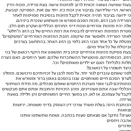
בעוד שאישה נשואה זכאית לרוב למזונות אישה בעת פרידה, מכוח הדין
האישי, הרי שלידועה בציבור אין זכות כזו. יחד עם זאת, הפסיקה קובעת,
כי ידועה בציבור תהיה זכאית לקבל מזונות בנסיבות מסוימות לאחר
הפרידה מבן הזוג, מכוח הסכם מפורש או משתמע שנכרת ביניהם.
אלה יהיו מזונות אזרחיים מכוח דיני החוזים הכלליים ועקרון תום הלב.
מטרת המזונות האזרחיים להבטיח את רמת החיים של בן הזוג ה"חלש"
לאחר הפרידה ולאפשר את שיקומו. חובת המזונות האזרחיים "המשקמים"
מוטלת על כל אחד מבני הזוג כלפי בן הזוג האחר, בהתחשב בצרכים
וביכולת של כל אחד מהם.
בעת פסיקת מזונות אזרחיים יבחן בית המשפט את היקף רכושם של בני
הזוג, הכנסותיהם, פוטנציאל ההשתכרות שלהם, משך היחסים, האם נוצרה
תלות כלכלית? האם יש ילדים משותפים? וכו'.
כיצד תשמרו על רכושכם?
לפני שאתם עוברים לגור יחד, על מנת להגן על זכויותיכם ורכושכם, מומלץ
לערוך הסכם חיים משותפים. עגנו בהסכם באופן ברור ומפורש את
כוונותיכם לגבי אופי מערכת היחסים שאתם מנהלים, מה מידת השיתוף
הכלכלי שבה אתם מעוניינים, ומהן הזכויות והחובות אותם אתם מבקשים
לקבל על עצמכם, או לאו, הן במשך החיים המשותפים והן חלילה בשעת
פרידה.
הכותבת הינה בעלת משרד עורכי דין העוסק בדיני משפחה, ירושות
וצוואות
טעינו? נתקן! אם מצאתם טעות בכתבה, נשמח שתשתפו אותנו
אהבה ויחסים
מדורים