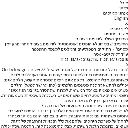
אוכל
מגזין
אנחנו מגייסים
English
X
לייף סטייל
אהבה ויחסים
המדריך השלם לידועים בציבור
הידעתם שבני זוג לא הופכים "אוטומטית" לידועים בציבור אחרי פרק זמן
מסוים? • החוקים המפתיעים והמלאים למעמד ההפכפך
עו''ד דלית יניב-מסר
14/8/2018, 11:27
,עודכן
15/8/2018, 11:23
0
"בחרו בכלל הזכויות והחובות של זוגות נשואים" // צילום: Getty Images
זוגות רבים מעדיפים כיום לחיות תחת קורת גג אחת ואף ללדת ילדים
משותפים, מבלי להינשא. חלקם אינם רוצים למסד את הקשר, חלקם אינם
יכולים להינשא זה לזה מטעמים הלכתיים (כהן וגרושה למשל) וחלקם
פשוט אינו מאמין במוסד הנישואין. למרות שההסדר בין בני הזוג איננו
רשמי ומחייב על פניו, לחיים משותפים יש השלכות משפטיות משמעותיות,
עליהן כדאי ואף צריך לתת את הדעת.
מיהם ידועים בציבור ומה המשמעות של הגדרה זו?
לא כל מערכת יחסים אינטימית המתנהלת בין בני זוג, הופכת למערכת
יחסים משפטית עם זכויות וחובות. ידועים בציבור הינם בני זוג שבחרו
להחיל על מערכת היחסים שלהם את כלל הזכויות והחובות של זוגות
נשואים, כדוגמת הלכת השיתוף, מבלי להינשא זה לזה. החלטה שכזו יכולה