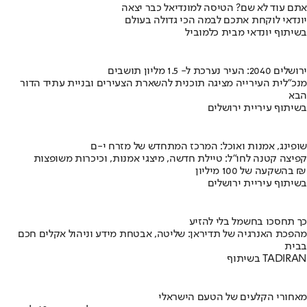
אתם עוד לא שם? הטיסה למונדיאל כבר יצאה
יונדאי לוקחת אתכם לבמה הכי גדולה בעולם
בשיתוף יונדאי מבית כלמוביל
ירושלים 2040: העיר נערכת ל- 1.5 מליון תושבים
מנכ"לית העירייה מציגה תוכנית להשארת הצעירים ובניית עתיד הדור
הבא
בשיתוף עיריית ירושלים
שופינג, אמנות ואוכל: המרכז המתחדש של מזרח י-ם
קפיצה קטנה לחו"ל: טיילת חדשה, מיצגי אמנות, וכיכרות משופצות
בהשקעה של 100 מיליון ₪
בשיתוף עיריית ירושלים
כך תחסכו בחשמל בלי להזיע
מהפכת האנרגיה של תדיראן: שליטה, אבטחת מידע וניהול אקלים חכם
בבית
בשיתוף TADIRAN
מאחורי הקלעים של הטעם הישראלי