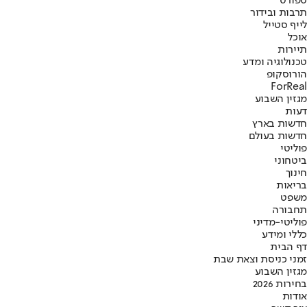
ספורט
תרבות ובידור
לייף סטייל
אוכל
תיירות
טכנולוגיה ומדע
הורוסקופ
ForReal
מגזין השבוע
דעות
חדשות בארץ
חדשות בעולם
פוליטי
ביטחוני
חינוך
בריאות
משפט
תחבורה
פוליטי-מדיני
כללי ומידע
דף הבית
זמני כניסת וצאת שבת
מגזין השבוע
בחירות 2026
אודות