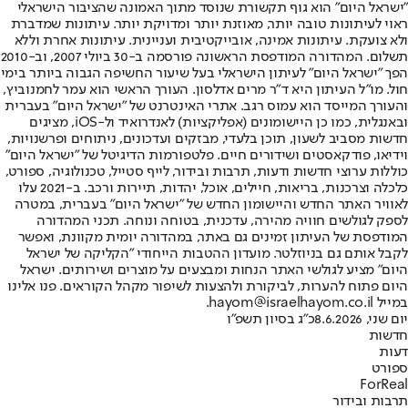
"ישראל היום" הוא גוף תקשורת שנוסד מתוך האמונה שהציבור הישראלי
ראוי לעיתונות טובה יותר, מאוזנת יותר ומדויקת יותר. עיתונות שמדברת
ולא צועקת. עיתונות אמינה, אובייקטיבית ועניינית. עיתונות אחרת וללא
תשלום. המהדורה המודפסת הראשונה פורסמה ב-30 ביולי 2007, וב-2010
הפך "ישראל היום" לעיתון הישראלי בעל שיעור החשיפה הגבוה ביותר בימי
חול. מו"ל העיתון היא ד"ר מרים אדלסון. העורך הראשי הוא עמר לחמנוביץ,
והעורך המייסד הוא עמוס רגב. אתרי האינטרנט של "ישראל היום" בעברית
ובאנגלית, כמו כן היישומונים (אפליקציות) לאנדרואיד ול-iOS, מציגים
חדשות מסביב לשעון, תוכן בלעדי, מבזקים ועדכונים, ניתוחים ופרשנויות,
וידיאו, פודקאסטים ושידורים חיים. פלטפורמות הדיגיטל של "ישראל היום"
כוללות ערוצי חדשות ודעות, תרבות ובידור, לייף סטייל, טכנולוגיה, ספורט,
כלכלה וצרכנות, בריאות, חיילים, אוכל, יהדות, תיירות ורכב. ב-2021 עלו
לאוויר האתר החדש והיישומון החדש של "ישראל היום" בעברית, במטרה
לספק לגולשים חוויה מהירה, עדכנית, בטוחה ונוחה. תכני המהדורה
המודפסת של העיתון זמינים גם באתר, במהדורה יומית מקוונת, ואפשר
לקבל אותם גם בניוזלטר. מועדון ההטבות הייחודי "הקליקה של ישראל
היום" מציע לגולשי האתר הנחות ומבצעים על מוצרים ושירותים. ישראל
היום פתוח להערות, לביקורת ולהצעות לשיפור מקהל הקוראים. פנו אלינו
במייל hayom@israelhayom.co.il.
יום שני, 8.6.2026
כ"ג בסיון תשפ"ו
חדשות
דעות
ספורט
ForReal
תרבות ובידור