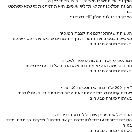
אל תישארו מאחור – בואו לגלות לאן ה-AI הולך
הבינה המלאכותית לא תחליף אנשים, היא תחליף את מי שלא משתמש
בה!
בשיתוף HIT,המכון הטכנולוגי חולון
הטעויות שיחתכו לכם את קצבת הפנסיה
ממשיכת כספים ועד חוסר תכנון – הצעדים שיצילו את הכסף שלכם
בשיתוף מנורה מבטחים
רגע לפני פרישה: הטעות שאסור לעשות
תכנון פרישה הוא לא מותרות אלא הכרח. אל תכנעו לאדישות
בשיתוף מנורה מבטחים
איך 200 ש"ח בחודש הופכים ל140 אלף ?
צעדים קטנים שיכולים לסגור את הבור הפנסיוני בין נשים לגברים
בשיתוף מנורה מבטחים
הסוד של איינשטיין שיגדיל לכם את הפנסיה
הריבית דריבית עובדת לטובתכם רק אם תתחילו מוקדם. כך תבנו עתיד
בטוח
בשיתוף מנורה מבטחים