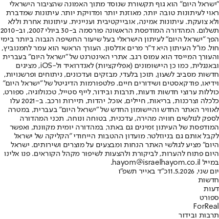
"ישראל היום" הוא גוף תקשורת שנוסד מתוך האמונה שהציבור הישראלי
ראוי לעיתונות טובה יותר, מאוזנת יותר ומדויקת יותר. עיתונות שמדברת
ולא צועקת. עיתונות אמינה, אובייקטיבית ועניינית. עיתונות אחרת וללא
תשלום. המהדורה המודפסת הראשונה פורסמה ב-30 ביולי 2007, וב-2010
הפך "ישראל היום" לעיתון הישראלי בעל שיעור החשיפה הגבוה ביותר בימי
חול. מו"ל העיתון היא ד"ר מרים אדלסון. העורך הראשי הוא עמר לחמנוביץ,
והעורך המייסד הוא עמוס רגב. אתרי האינטרנט של "ישראל היום" בעברית
ובאנגלית, כמו כן היישומונים (אפליקציות) לאנדרואיד ול-iOS, מציגים
חדשות מסביב לשעון, תוכן בלעדי, מבזקים ועדכונים, ניתוחים ופרשנויות,
וידיאו, פודקאסטים ושידורים חיים. פלטפורמות הדיגיטל של "ישראל היום"
כוללות ערוצי חדשות ודעות, תרבות ובידור, לייף סטייל, טכנולוגיה, ספורט,
כלכלה וצרכנות, בריאות, חיילים, אוכל, יהדות, תיירות ורכב. ב-2021 עלו
לאוויר האתר החדש והיישומון החדש של "ישראל היום" בעברית, במטרה
לספק לגולשים חוויה מהירה, עדכנית, בטוחה ונוחה. תכני המהדורה
המודפסת של העיתון זמינים גם באתר, במהדורה יומית מקוונת, ואפשר
לקבל אותם גם בניוזלטר. מועדון ההטבות הייחודי "הקליקה של ישראל
היום" מציע לגולשי האתר הנחות ומבצעים על מוצרים ושירותים. ישראל
היום פתוח להערות, לביקורת ולהצעות לשיפור מקהל הקוראים. פנו אלינו
במייל hayom@israelhayom.co.il.
יום שני, 11.5.2026
כ"ד באייר תשפ"ו
חדשות
דעות
ספורט
ForReal
תרבות ובידור