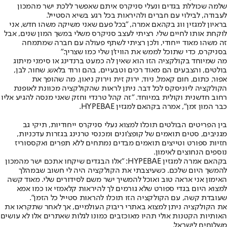
שלמה שכוללת בגדים ונעלי סניקרס איתם שאפשר ללכת ישר מהמכון
לעבודה, לבילוי עם חברים ולהיראות בכל רגע בשיא הסטייל.
בראיון למגזין ווג בקהאם אמרה, "בכל פעם שאני משיקה משהו חדש, אני
לוקחת אותו לחיים שלי. רציתי לעצב סניקרס משלי במשך המון שנים, אבל
זה משהו מאוד ייחודי, ולכן רציתי לשתף פעולה עם חברה שמתמחה
בסניקרס, כדי שתוכל לממש את הוויז'ן שלי כמו שצריך."
מה שמיוחד בקולקציה הזו הוא שאין לה כמעט ברנדינג או סימני מיתוג
בולטים, והצבעים הם מאוד רכים וטבעיים, בהם ורוד בלאש, שחור, לבן,
אפור, כתום, חום קאמל, ניוד, ירוק זית וירוק ניאון, מה שהופך את
הקולקציה ליוניסקס לכל דבר. ניתן לראות שהקולקציה מכוונת לאופנת
רחוב חדשנית וקולית במיוחד. "זה קהל טרנדי וחזק שאני מנסה להגיע אליו
כבר המון זמן", אמרה בקהאם למגזין HYPEBAE.
בין הפריטים הבולטים תוכלו למצוא נעלי סניקרס ייחודיות, תיקי גב
מגניבים, סטים תואמים של קופצ'ונים ומכנסי טרנינג בגזרות עדכניות,
חזיות ספורט וטייצים תואמים מבדים נמתחים ללא תפרים ואקססוריז
נוספים הנחוצים לאימון.
בקהאם אמרה למגזין HYPEBAE: "אלו הבגדים שיקחו אתכם ישר מהמכון
להמשך היום שלכם. כשעיצבתי את הקולקציה היה לי חשוב שבמהלך
האימון אני אראה טוב ואוכל להמשיך ישר משם לסידורים שלי. מאוד קשה
למצוא היום בגדי ספורט שלא גורמים לך להיראות קלאמזי או כמו אמא
שעובדת קשה, עם הקולקציה הזו תוכלו להראות סטייל כל הזמן".
את הקולקציה ניתן למצוא באתרי ריבוק העולמיים, אך לאחר שתקראו את
האותיות הקטנות אולי תהיו מאוכזבים כמונו לגלות שאתרים אלו לא עושים
משלוחים לישראל.