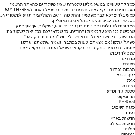
ממחקר שעשינו בנושא גילינו שלמרות שאין משלוחים מהאתר הרשמי,
מעט מפריטים בקולקציה זמינים לרכישה בישראל באתר MY THERESA
ממש בלחיצה
כאן
כבר מעכשיו, והחל מה-29.11 הקולקציה תגיע לפקטורי 54
בסניפי רמת אביב ובגינדי בתל אביב ובאונליין.
המחירים לא זולים והם נעים בין 130 עד 1,800 שקלים, אך אין ספק
שרכישה כזו היא על זמנית וייחודית, כך שכדאי לכם בכל זאת לשקול את
הרכישה, בכל זאת לא כל יום אפשר ללבוש "ויקטוריה בקהאם".
טעינו? נתקן! אם מצאתם טעות בכתבה, נשמח שתשתפו אותנו
אופנה
בגדי ספורט
ויקטוריה בקהאם
ישראל היום
ספורט
קולקציית
קפסולה
ריבוק
מדורים
ספורט
תרבות ובידור
לייף סטייל
אוכל
תיירות
טכנולוגיה ומדע
הורוסקופ
ForReal
מגזין השבוע
דעות
חדשות בארץ
חדשות בעולם
פוליטי
ביטחוני