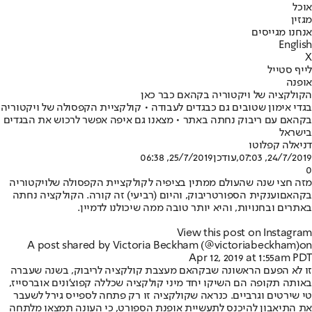
אוכל
מגזין
אנחנו מגייסים
English
X
לייף סטייל
אופנה
הקולקציה של ויקטוריה בקהאם כבר כאן
בגדי אימון שטובים גם כבגדים לעבודה • קולקציית הקפסולה של ויקטוריה
בקהאם עם ריבוק נחתה באתר • מצאנו גם איפה אפשר לרכוש את הבגדים
בישראל
דניאלה קפלוטו
24/7/2019, 07:03
,עודכן
25/7/2019, 06:38
0
מזה חצי שנה שהעולם ממתין בציפיה לקולקציית הקפסולה של
ויקטוריה
בקהאם
וענקית הספורט
ריבוק
, והיום (רביעי) זה קורה. הקולקציה נחתה
באתרים ובחנויות, והיא יותר טובה ממה שיכולנו לדמיין.
View this post on Instagram
A post shared by Victoria Beckham (@victoriabeckham)
on
Apr 12, 2019 at 1:55am PDT
זו לא הפעם הראשונה שבקהאם מעצבת קולקציה לריבוק, בשנה שעברה
באותה תקופה הם השיקו יחד מיני קולקציה שכללה קפוצ'ונים אוברסייז,
טי שירטים וגרביים. כנראה שקולקציה זו רק פתחה לספייס גירל לשעבר
את התיאבון להיכנס לתעשיית אופנת הספורט, כי העונה תמצאו מלתחה