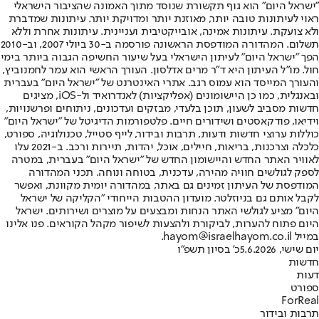
"ישראל היום" הוא גוף תקשורת שנוסד מתוך האמונה שהציבור הישראלי
ראוי לעיתונות טובה יותר, מאוזנת יותר ומדויקת יותר. עיתונות שמדברת
ולא צועקת. עיתונות אמינה, אובייקטיבית ועניינית. עיתונות אחרת וללא
תשלום. המהדורה המודפסת הראשונה פורסמה ב-30 ביולי 2007, וב-2010
הפך "ישראל היום" לעיתון הישראלי בעל שיעור החשיפה הגבוה ביותר בימי
חול. מו"ל העיתון היא ד"ר מרים אדלסון. העורך הראשי הוא עמר לחמנוביץ,
והעורך המייסד הוא עמוס רגב. אתרי האינטרנט של "ישראל היום" בעברית
ובאנגלית, כמו כן היישומונים (אפליקציות) לאנדרואיד ול-iOS, מציגים
חדשות מסביב לשעון, תוכן בלעדי, מבזקים ועדכונים, ניתוחים ופרשנויות,
וידיאו, פודקאסטים ושידורים חיים. פלטפורמות הדיגיטל של "ישראל היום"
כוללות ערוצי חדשות ודעות, תרבות ובידור, לייף סטייל, טכנולוגיה, ספורט,
כלכלה וצרכנות, בריאות, חיילים, אוכל, יהדות, תיירות ורכב. ב-2021 עלו
לאוויר האתר החדש והיישומון החדש של "ישראל היום" בעברית, במטרה
לספק לגולשים חוויה מהירה, עדכנית, בטוחה ונוחה. תכני המהדורה
המודפסת של העיתון זמינים גם באתר, במהדורה יומית מקוונת, ואפשר
לקבל אותם גם בניוזלטר. מועדון ההטבות הייחודי "הקליקה של ישראל
היום" מציע לגולשי האתר הנחות ומבצעים על מוצרים ושירותים. ישראל
היום פתוח להערות, לביקורת ולהצעות לשיפור מקהל הקוראים. פנו אלינו
במייל hayom@israelhayom.co.il.
יום שישי, 5.6.2026
כ' בסיון תשפ"ו
חדשות
דעות
ספורט
ForReal
תרבות ובידור