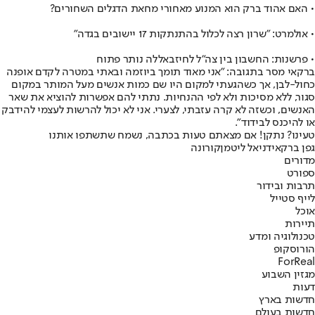
• האם אהוד ברק הוא המנוע מאחורי מחאת הדגלים השחורים?
• אולמרט: "שרון רצה לכלול בהתנתקות 17 יישובים בגדה"
• פרשנות: החשבון בין צה"ל לחיזבאללה נותר פתוח
ברקאי מסר בתגובה: "אני מאוד תומך ביוזמה ובאתי במטרה לקדם אופנה
כחול-לבן, אך כשהגעתי למקום היו שם כמות אנשים מעל המותר במקום
סגור, ללא מסיכות ולא לפי ההנחיות. נתתי להם אפשרות להוציא את שאר
האנשים, וכשזה לא קרה עזבתי, לצערי. אני לא יכול להרשות לעצמי להידבק
או להיכנס לבידוד".
טעינו? נתקן! אם מצאתם טעות בכתבה, נשמח שתשתפו אותנו
גפן ברקאי
דניאל ליטמן
קורונה
מדורים
ספורט
תרבות ובידור
לייף סטייל
אוכל
תיירות
טכנולוגיה ומדע
הורוסקופ
ForReal
מגזין השבוע
דעות
חדשות בארץ
חדשות בעולם