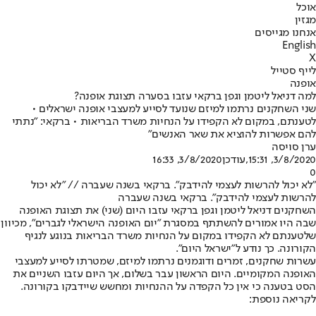
אוכל
מגזין
אנחנו מגייסים
English
X
לייף סטייל
אופנה
למה דניאל ליטמן וגפן ברקאי עזבו בסערה תצוגת אופנה?
שני השחקנים נרתמו למיזם שנועד לסייע למעצבי אופנה ישראלים •
לטענתם, במקום לא הקפידו על הנחיות משרד הבריאות • ברקאי: "נתתי
להם אפשרות להוציא את שאר האנשים"
ערן סויסה
3/8/2020, 15:31
,עודכן
3/8/2020, 16:33
0
"לא יכול להרשות לעצמי להידבק". ברקאי בשנה שעברה // "לא יכול
להרשות לעצמי להידבק". ברקאי בשנה שעברה
השחקנים דניאל ליטמן וגפן ברקאי עזבו היום (שני) את תצוגת האופנה
שבה היו אמורים להשתתף במסגרת "יום האופנה הישראלי לגברים", מכיוון
שלטענתם לא הקפידו במקום על הנחיות משרד הבריאות בנוגע לנגיף
הקורונה. כך נודע ל"ישראל היום".
עשרות שחקנים, זמרים ודוגמנים נרתמו למיזם, שמטרתו לסייע למעצבי
האופנה המקומיים. היום הראשון עבר בשלום, אך היום עזבו השניים את
הסט בטענה כי אין כל הקפדה על ההנחיות ומחשש שיידבקו בקורונה.
לקריאה נוספת
: