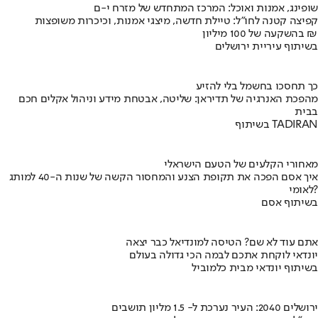
שופינג, אמנות ואוכל: המרכז המתחדש של מזרח י-ם
קפיצה קטנה לחו"ל: טיילת חדשה, מיצגי אמנות, וכיכרות משופצות
בהשקעה של 100 מיליון ₪
בשיתוף עיריית ירושלים
כך תחסכו בחשמל בלי להזיע
מהפכת האנרגיה של תדיראן: שליטה, אבטחת מידע וניהול אקלים חכם
בבית
בשיתוף TADIRAN
מאחורי הקלעים של הטעם הישראלי
איך אסם הפכה את תקופת הצנע והמחסור הקשה של שנות ה-40 למותג
לאומי?
בשיתוף אסם
אתם עוד לא שם? הטיסה למונדיאל כבר יצאה
יונדאי לוקחת אתכם לבמה הכי גדולה בעולם
בשיתוף יונדאי מבית כלמוביל
ירושלים 2040: העיר נערכת ל- 1.5 מליון תושבים