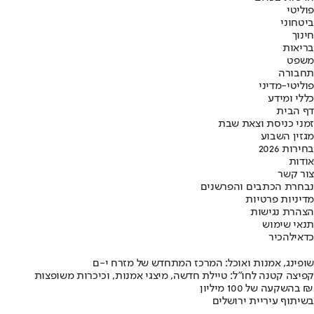
פוליטי
ביטחוני
חינוך
בריאות
משפט
תחבורה
פוליטי-מדיני
כללי ומידע
דף הבית
זמני כניסת וצאת שבת
מגזין השבוע
בחירות 2026
אודות
צור קשר
נבחרת הכתבים והפרשנים
מדיניות פרטיות
הצהרת נגישות
תנאי שימוש
כדאי
להכיר
שופינג, אמנות ואוכל: המרכז המתחדש של מזרח י-ם
קפיצה קטנה לחו"ל: טיילת חדשה, מיצגי אמנות, וכיכרות משופצות
בהשקעה של 100 מיליון ₪
בשיתוף עיריית ירושלים