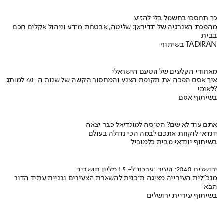
כך תחסכו בחשמל בלי להזיע
מהפכת האנרגיה של תדיראן: שליטה, אבטחת מידע וניהול אקלים חכם
בבית
בשיתוף TADIRAN
מאחורי הקלעים של הטעם הישראלי
איך אסם הפכה את תקופת הצנע והמחסור הקשה של שנות ה-40 למותג
לאומי?
בשיתוף אסם
אתם עוד לא שם? הטיסה למונדיאל כבר יצאה
יונדאי לוקחת אתכם לבמה הכי גדולה בעולם
בשיתוף יונדאי מבית כלמוביל
ירושלים 2040: העיר נערכת ל- 1.5 מליון תושבים
מנכ"לית העירייה מציגה תוכנית להשארת הצעירים ובניית עתיד הדור
הבא
בשיתוף עיריית ירושלים