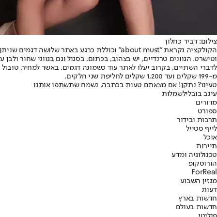
צילום: דביר כחלון
הקולקציה נקראת "about must" וכוללת כרגע בא
וטישרט. הגוונים טרנדיים, יש בצהוב, בכתום, בסגול וגם בגווני שחור ולבן ע
מ-199 שקלים ועד 1,200 שקלים לחליפת שני חלקים.
טעינו? נתקן! אם מצאתם טעות בכתבה, נשמח שתשתפו אותנו
עינב בובליל
שמלות
מדורים
ספורט
תרבות ובידור
לייף סטייל
אוכל
תיירות
טכנולוגיה ומדע
הורוסקופ
ForReal
מגזין השבוע
דעות
חדשות בארץ
חדשות בעולם
פוליטי