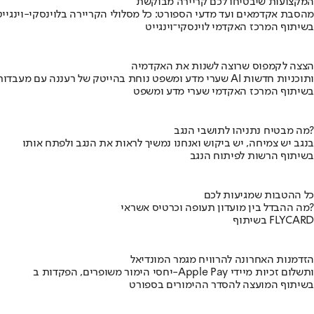
המקצועות שיבטיחו לכם קריירה מבוקשת
מהסבת אקדמאים ועד מדעי הספורט: כל מסלולי הקריירה בלוינסקי-וינגייט
בשיתוף המרכז האקדמי לוינסקי־וינגייט
הצצה לקמפוס שרוצה לשנות את האקדמיה
שערי מדע ומשפט נוחת בהייטק של רעננה עם מעבדות AI ותוכניות חדשות
בשיתוף המרכז האקדמי שערי מדע ומשפט
מה מבטיח נתניהו לתושבי הנגב?
בנגב יש צמיחה, יש ביקוש ואנחנו נמשיך לראות את הנגב ולפתח אותו
בשיתוף הרשות לפיתוח הנגב
כל ההטבות שמגיעות לכם
מה ההבדל בין מועדון תעופה וכרטיס אשראי?
בשיתוף FLYCARD
הזדמנות האחרונה להרוויח מגמר המונדיאל
יחסי הימור משופרים, הפקדות ב-Apple Pay ותשלום זכיות מיידי
בשיתוף המועצה להסדר ההימורים בספורט