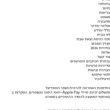
ביטחוני
חינוך
בריאות
משפט
תחבורה
פוליטי-מדיני
כללי ומידע
דף הבית
זמני כניסת וצאת שבת
מגזין השבוע
בחירות 2026
אודות
צור קשר
נבחרת הכתבים והפרשנים
מדיניות פרטיות
הצהרת נגישות
תנאי שימוש
כדאי
להכיר
הזדמנות האחרונה להרוויח מגמר המונדיאל
יחסי הימור משופרים, הפקדות ב-Apple Pay ותשלום זכיות מיידי
בשיתוף המועצה להסדר ההימורים בספורט