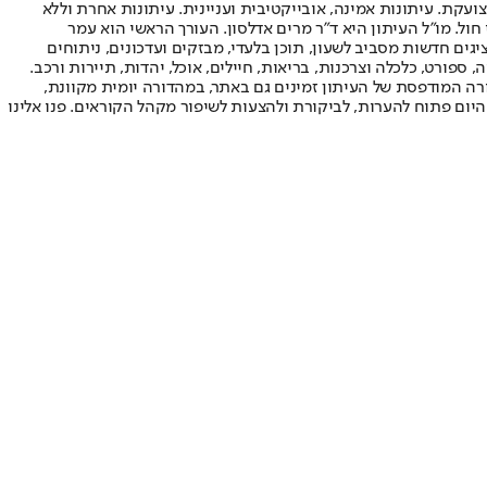
ועקת. עיתונות אמינה, אובייקטיבית ועניינית. עיתונות אחרת וללא
עור החשיפה הגבוה ביותר בימי חול. מו"ל העיתון היא ד"ר מרים אדלסון. העורך הראשי הוא עמר
 והעורך המייסד הוא עמוס רגב. אתרי האינטרנט של "ישראל היום" בעברית ובאנגלית, כמו כן היישומונים (אפליקציות) לאנדרואיד ול-iOS, מציגים חדשות מסביב לשעון, תוכן בלעדי, מבזקים ועדכונים, ניתוחים
, ספורט, כלכלה וצרכנות, בריאות, חיילים, אוכל, יהדות, תיירות ורכב.
דורה המודפסת של העיתון זמינים גם באתר, במהדורה יומית מקוונת,
היום פתוח להערות, לביקורת ולהצעות לשיפור מקהל הקוראים. פנו אלינו