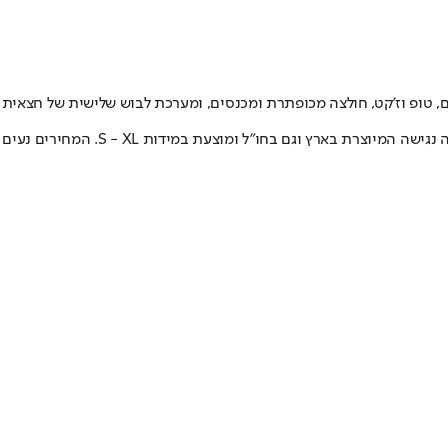
ללות מכנסים, טופ וז'קט, חולצה מכופתרת ומכנסים, ומערכת לבוש שלישית של חצאית
לדברי השתיים, בקרוב יעלו לאתר עוד כשמונה דגמים. באשר למחיר, טובול מציינת כי למרות שמדובר בפריט שנוצר על ידיה כמעצבת, מדובר בקולקציה נגישה המיוצרת בארץ וגם בחו"ל ומוצעת במידות S - XL. המחירים נעים