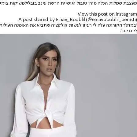
מעצבת שמלות הכלה מורן טובול ו
אושיית הרשת עינב בובליל
משיקות בימים
View this post on Instagram
A post shared by Einav_Booblil (@einavbooblil_benisti)
"במהלך הקורונה עלה לי רעיון לעשות קולקציה שתביא את האופנה העילית לח
ליום יום".