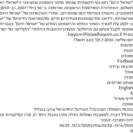
"ישראל היום" הוא גוף תקשורת שנוסד מתוך האמונה שהציבור הישראלי ראוי 
ת
ופרשנויות, וידיאו, פודקאסטים ושידורים חיים. פלטפורמות הדיגיטל של "ישרא
ב-2021 עלו לאוויר האתר החדש והיישומון החדש של "ישראל היום" בע
ואפשר לקבל אותם גם בניוזלטר. מועדון ההטבות הייחודי "הקליקה של ישרא
במייל hayom@israelhayom.co.il.
יום שלישי, 21.7.2026
ז' באב תשפ"ו
חדשות
דעות
ספורט
ForReal
תרבות ובידור
אוכל
מגזין
אנחנו מגייסים
English
X
לייף סטייל
אופנה
בזכות השמלה הצהובה? הטייטל החדש של עינב בובליל
בובליל חברה למעצבת שמלות הכלה מורן טובול, ויחד הן יצרו קולקציית קפס
זיוה מוגרבי-קובני
13/4/2021, 06:50
,עודכן
13/4/2021, 06:59
0