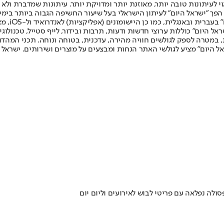
לעיתונות טובה יותר, מאוזנת יותר ומדויקת יותר. עיתונות שמדברת ולא צ
שלום. המהדורה המודפסת הראשונה פורסמה ב-30 ביולי 2007, וב-2010 הפך "ישראל היום" לעיתון הישראלי בעל שי
לחמנוביץ,
ל היום" כוללות ערוצי חדשות ודעות, תרבות ובידור, לייף סטייל, טכנולוגיה
ברית, במטרה לספק לגולשים חוויה מהירה, עדכנית, בטוחה ונוחה. תכני המה
ל היום" מציע לגולשי האתר הנחות ומבצעים על מוצרים ושירותים. ישראל 
ולה נפלאה עם פריטי לבוש לאירועים וליום יום