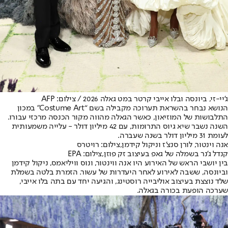
ג'יי-זי, ביונסה ובלו אייבי קרטר במט גאלה 2026 / צילום: AFP
הנושא נבחר בהשראת תערוכה מקבילה בשם “Costume Art” במכון
התלבושות של המוזיאון, כאשר הגאלה מהווה מקור הכנסה מרכזי עבורו.
השנה נשבר שיא גיוס התרומות, עם 42 מיליון דולר - עלייה משמעותית
לעומת 31 מיליון דולר בשנה שעברה.
אנה וינטור, לורן סנצ'ז וניקול קידמן,צילום: רויטרס
קנדל ג'נר בשמלה של גאפ בעיצוב זק פוזן,צילום: EPA
בין יושבי הראש של האירוע היו אנה ווינטור, ונוס וויליאמס, ניקול קידמן
וביונסה, ששבה לאירוע לאחר היעדרות של עשור. הזמרת בלטה בשמלת
שלד נוצצת בעיצוב אוליבייה רוסטינג, והגיעה יחד עם בתה בלו אייבי,
שערכה הופעת בכורה בגאלה.