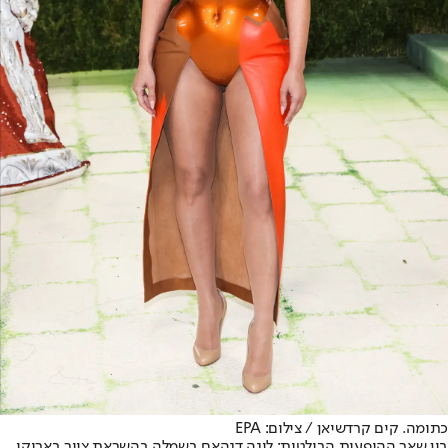
כתומה. קים קרדשיאן / צילום: EPA
בין שאר ההופעות הבולטות: לינה דנהאם בשמלה בהשראת ציור בארוקי