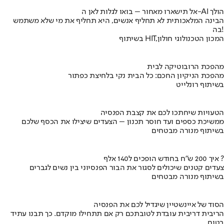
אל תישארו מאחור – בואו לגלות לאן ה-AI הולך
הבינה המלאכותית לא תחליף אנשים, היא תחליף את מי שלא משתמש
בה!
בשיתוף HIT,המכון הטכנולוגי חולון
מהפכת הרובוטיקה לבית
מהפכת הניקיון החכם: כל הבית נקי בלחיצת כפתור
בשיתוף רונלייט
הטעויות שיחתכו לכם את קצבת הפנסיה
ממשיכת כספים ועד חוסר תכנון – הצעדים שיצילו את הכסף שלכם
בשיתוף מנורה מבטחים
איך 200 ש"ח בחודש הופכים ל140 אלף ?
צעדים קטנים שיכולים לסגור את הבור הפנסיוני בין נשים לגברים
בשיתוף מנורה מבטחים
הסוד של איינשטיין שיגדיל לכם את הפנסיה
הריבית דריבית עובדת לטובתכם רק אם תתחילו מוקדם. כך תבנו עתיד
בטוח