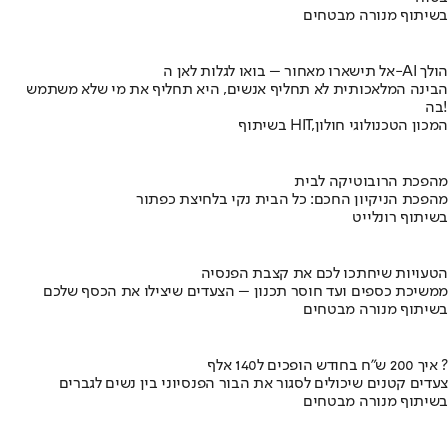
בשיתוף מנורה מבטחים
אל תישארו מאחור – בואו לגלות לאן ה-AI הולך
הבינה המלאכותית לא תחליף אנשים, היא תחליף את מי שלא משתמש
בה!
בשיתוף HIT,המכון הטכנולוגי חולון
מהפכת הרובוטיקה לבית
מהפכת הניקיון החכם: כל הבית נקי בלחיצת כפתור
בשיתוף רונלייט
הטעויות שיחתכו לכם את קצבת הפנסיה
ממשיכת כספים ועד חוסר תכנון – הצעדים שיצילו את הכסף שלכם
בשיתוף מנורה מבטחים
איך 200 ש"ח בחודש הופכים ל140 אלף ?
צעדים קטנים שיכולים לסגור את הבור הפנסיוני בין נשים לגברים
בשיתוף מנורה מבטחים