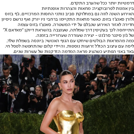
דרמטיות יותר ככל שהערב התקדם.
בין אמנות לפרובוקציה: מחאות והצהרות אופנתיות
האירוע השנה לווה גם במחלוקת סביב נותני החסות המרכזיים, ג’ף בזוס
ולורן סאנצ’ז בזוס, כאשר מחאות התקיימו ברחבי ניו יורק ואף נרשם ניסיון
חדירה לאזור האירוע שנבלם על ידי המשטרה. סאנצ’ז בזוס עצמה
התייחסה לכך בעקיפין דרך שמלתה, שעוצבה בהשראת דיוקן “מאדאם X”
של ג’ון סינגר סרג’נט - יצירה שעוררה שערורייה בזמנה.
כמה מהמראות הבולטים שיחקו עם הגוף האנושי: ביונסה בשמלת שלד,
ליסה עם עיצוב הכולל זרועות נוספות, והיידי קלום שהתחפשה לפסל חי.
באד באני הפתיע כשהציג מראה המדמה הזדקנות של עשרות שנים.