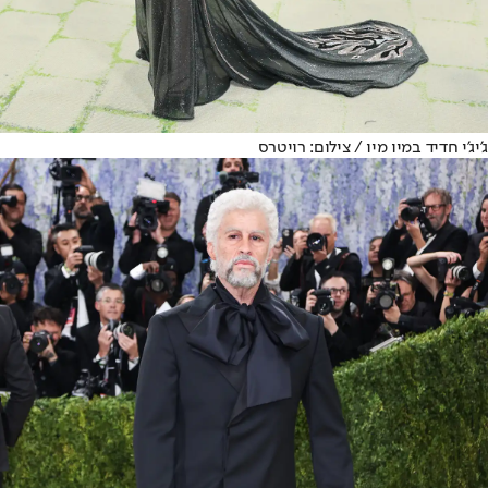
ג'יג'י חדיד במיו מיו / צילום: רויטרס