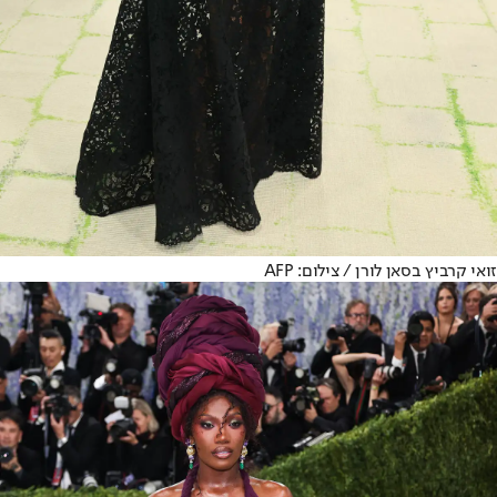
זואי קרביץ בסאן לורן / צילום: AFP