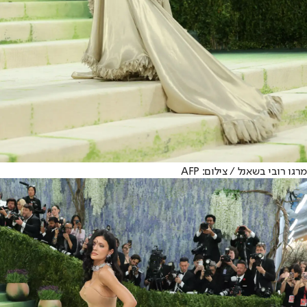
מרגו רובי בשאנל / צילום: AFP