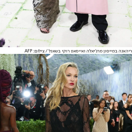
ריהאנה במייסון מרג'יאלה ואייסאפ רוקי בשאנל / צילום: AFP