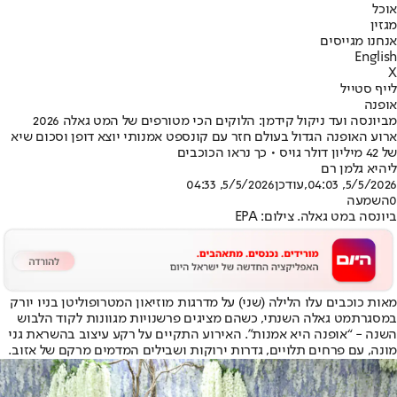
אוכל
מגזין
אנחנו מגייסים
English
X
לייף סטייל
אופנה
מביונסה ועד ניקול קידמן: הלוקים הכי מטורפים של המט גאלה 2026
ארוע האופנה הגדול בעולם חזר עם קונספט אמנותי יוצא דופן וסכום שיא
של 42 מיליון דולר גויס • כך נראו הכוכבים
ליהיא גלמן רם
5/5/2026, 04:03
,עודכן
5/5/2026, 04:33
0
השמעה
ביונסה במט גאלה. צילום: EPA
מאות כוכבים עלו הלילה (שני) על מדרגות מוזיאון המטרופוליטן בניו יורק
במסגרת
מט גאלה השנת
י, כשהם מציגים פרשנויות מגוונות לקוד הלבוש
השנה - “אופנה היא אמנות”. האירוע התקיים על רקע עיצוב בהשראת גני
מונה, עם פרחים תלויים, גדרות ירוקות ושבילים המדמים מרקם של אזוב.