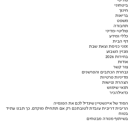
פוליטי
ביטחוני
חינוך
בריאות
משפט
תחבורה
פוליטי-מדיני
כללי ומידע
דף הבית
זמני כניסת וצאת שבת
מגזין השבוע
בחירות 2026
אודות
צור קשר
נבחרת הכתבים והפרשנים
מדיניות פרטיות
הצהרת נגישות
תנאי שימוש
כדאי
להכיר
הסוד של איינשטיין שיגדיל לכם את הפנסיה
הריבית דריבית עובדת לטובתכם רק אם תתחילו מוקדם. כך תבנו עתיד
בטוח
בשיתוף מנורה מבטחים