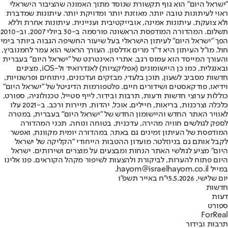
"ישראל היום" הוא גוף תקשורת שנוסד מתוך האמונה שהציבור הישראלי
ראוי לעיתונות טובה יותר, מאוזנת יותר ומדויקת יותר. עיתונות שמדברת
ולא צועקת. עיתונות אמינה, אובייקטיבית ועניינית. עיתונות אחרת וללא
תשלום. המהדורה המודפסת הראשונה פורסמה ב-30 ביולי 2007, וב-2010
הפך "ישראל היום" לעיתון הישראלי בעל שיעור החשיפה הגבוה ביותר בימי
חול. מו"ל העיתון היא ד"ר מרים אדלסון. העורך הראשי הוא עמר לחמנוביץ,
והעורך המייסד הוא עמוס רגב. אתרי האינטרנט של "ישראל היום" בעברית
ובאנגלית, כמו כן היישומונים (אפליקציות) לאנדרואיד ול-iOS, מציגים
חדשות מסביב לשעון, תוכן בלעדי, מבזקים ועדכונים, ניתוחים ופרשנויות,
וידיאו, פודקאסטים ושידורים חיים. פלטפורמות הדיגיטל של "ישראל היום"
כוללות ערוצי חדשות ודעות, תרבות ובידור, לייף סטייל, טכנולוגיה, ספורט,
כלכלה וצרכנות, בריאות, חיילים, אוכל, יהדות, תיירות ורכב. ב-2021 עלו
לאוויר האתר החדש והיישומון החדש של "ישראל היום" בעברית, במטרה
לספק לגולשים חוויה מהירה, עדכנית, בטוחה ונוחה. תכני המהדורה
המודפסת של העיתון זמינים גם באתר, במהדורה יומית מקוונת, ואפשר
לקבל אותם גם בניוזלטר. מועדון ההטבות הייחודי "הקליקה של ישראל
היום" מציע לגולשי האתר הנחות ומבצעים על מוצרים ושירותים. ישראל
היום פתוח להערות, לביקורת ולהצעות לשיפור מקהל הקוראים. פנו אלינו
במייל hayom@israelhayom.co.il.
יום שלישי, 5.5.2026
י"ח באייר תשפ"ו
חדשות
דעות
ספורט
ForReal
תרבות ובידור