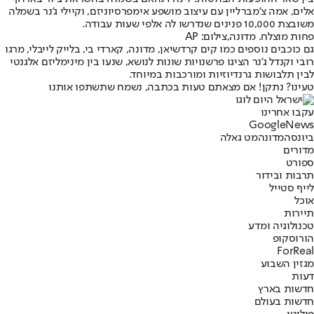
אלים, אמה צ’מברליין עם עיצוב מושפע אימפרסיוניזם, וקיילי ג’נר בשמלה
משובצת 10,000 פנינים שנדרשו לה אלפי שעות עבודה.
פחות מוצלח. מדונה,צילום: AP
גם כוכבים נוספים כמו קים קרדשיאן, מדונה, קארדי בי, בלייק לייבלי, מרגו
רובי וקנדל ג’נר הציגו פרשנויות שונות לנושא, שנעו בין מינימליזם אלגנטי
לבין תלבושות גרנדיוזיות ומורכבות במיוחד.
טעינו? נתקן! אם מצאתם טעות בכתבה, נשמח שתשתפו אותנו
עקבו אחרינו
G
o
o
g
l
e
News
ביונסה
מדונה
מט גאלה
מדורים
ספורט
תרבות ובידור
לייף סטייל
אוכל
תיירות
טכנולוגיה ומדע
הורוסקופ
ForReal
מגזין השבוע
דעות
חדשות בארץ
חדשות בעולם