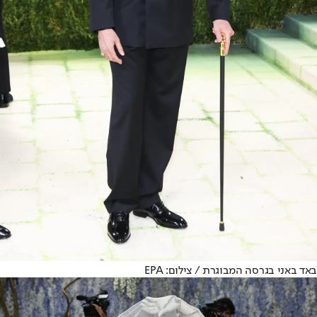
באד באני בגרסה המבוגרת / צילום: EPA