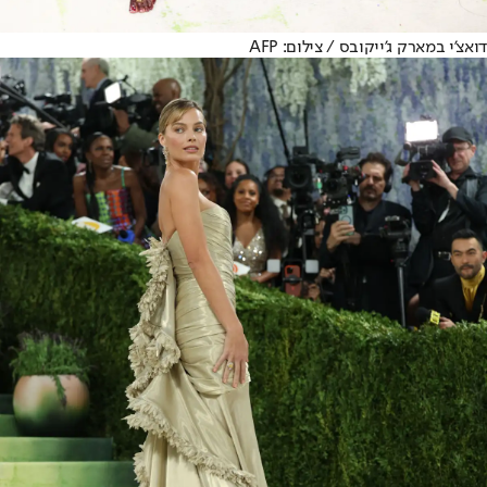
דואצ'י במארק ג'ייקובס / צילום: AFP