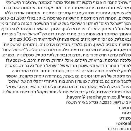
"ישראל היום" הוא גוף תקשורת שנוסד מתוך האמונה שהציבור הישראלי
ראוי לעיתונות טובה יותר, מאוזנת יותר ומדויקת יותר. עיתונות שמדברת
ולא צועקת. עיתונות אמינה, אובייקטיבית ועניינית. עיתונות אחרת וללא
תשלום. המהדורה המודפסת הראשונה פורסמה ב-30 ביולי 2007, וב-2010
הפך "ישראל היום" לעיתון הישראלי בעל שיעור החשיפה הגבוה ביותר בימי
חול. מו"ל העיתון היא ד"ר מרים אדלסון. העורך הראשי הוא עמר לחמנוביץ,
והעורך המייסד הוא עמוס רגב. אתרי האינטרנט של "ישראל היום" בעברית
ובאנגלית, כמו כן היישומונים (אפליקציות) לאנדרואיד ול-iOS, מציגים
חדשות מסביב לשעון, תוכן בלעדי, מבזקים ועדכונים, ניתוחים ופרשנויות,
וידיאו, פודקאסטים ושידורים חיים. פלטפורמות הדיגיטל של "ישראל היום"
כוללות ערוצי חדשות ודעות, תרבות ובידור, לייף סטייל, טכנולוגיה, ספורט,
כלכלה וצרכנות, בריאות, חיילים, אוכל, יהדות, תיירות ורכב. ב-2021 עלו
לאוויר האתר החדש והיישומון החדש של "ישראל היום" בעברית, במטרה
לספק לגולשים חוויה מהירה, עדכנית, בטוחה ונוחה. תכני המהדורה
המודפסת של העיתון זמינים גם באתר, במהדורה יומית מקוונת, ואפשר
לקבל אותם גם בניוזלטר. מועדון ההטבות הייחודי "הקליקה של ישראל
היום" מציע לגולשי האתר הנחות ומבצעים על מוצרים ושירותים. ישראל
היום פתוח להערות, לביקורת ולהצעות לשיפור מקהל הקוראים. פנו אלינו
במייל hayom@israelhayom.co.il.
יום שלישי, 28.4.2026
י"א באייר תשפ"ו
חדשות
דעות
ספורט
ForReal
תרבות ובידור