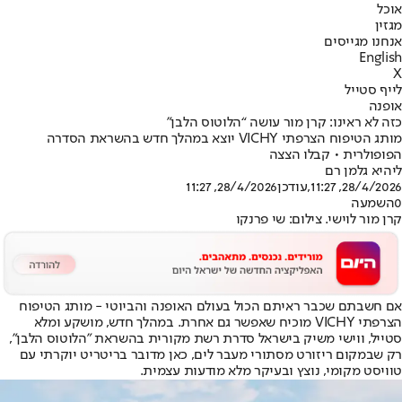
אוכל
מגזין
אנחנו מגייסים
English
X
לייף סטייל
אופנה
כזה לא ראינו: קרן מור עושה “הלוטוס הלבן”
מותג הטיפוח הצרפתי VICHY יוצא במהלך חדש בהשראת הסדרה
הפופולרית • קבלו הצצה
ליהיא גלמן רם
28/4/2026, 11:27
,עודכן
28/4/2026, 11:27
0
השמעה
קרן מור לוישי. צילום: שי פרנקו
אם חשבתם שכבר ראיתם הכול בעולם האופנה והביוטי - מותג הטיפוח
הצרפתי VICHY מוכיח שאפשר גם אחרת. במהלך חדש, מושקע ומלא
סטייל, ווישי משיק בישראל סדרת רשת מקורית בהשראת "הלוטוס הלבן",
רק שבמקום ריזורט מסתורי מעבר לים, כאן מדובר בריטריט יוקרתי עם
טוויסט מקומי, נוצץ ובעיקר מלא מודעות עצמית.