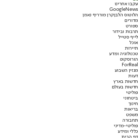
עקבו אחרינו
G
o
o
g
l
e
News
הלוטוס הלבן
קרן מור
ריף נאמן
מדורים
ספורט
תרבות ובידור
לייף סטייל
אוכל
תיירות
טכנולוגיה ומדע
הורוסקופ
ForReal
מגזין השבוע
דעות
חדשות בארץ
חדשות בעולם
פוליטי
ביטחוני
חינוך
בריאות
משפט
תחבורה
פוליטי-מדיני
כללי ומידע
דף הבית