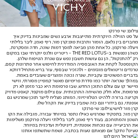
צילום: שי פרנקו
על סט הווילה היוקרתית מתייצבות ארבע נשים שמבינות בדיוק איך
מחברים בין גלאם, הומור ותרבות פופ:
קרן מור
, ריף נאמן, ליבר בלילתי
ויעלה פרוקמן. כל אחת מהן מביאה למסך דמות שונה, חדה ומסקרנת,
כשהן נפגשות ב-THE RED LOTUS - ריטריט וולנס יוקרתי שבו במקום
רק "להתנקות", הן גם עושות חשבון נפש עם שגרת הטיפוח שלהן.
הקונספט? לקחת את האובססיה המודרנית לחיפוש אחר פתרונות קסם,
טרנדים וריטואלים מוגזמים - ולהזכיר שבסוף, עור בריא מתחיל דווקא
בדברים הפשוטים: עקביות, שגרה נכונה ומוצרים שעובדים באמת.
במהלך שנראה יותר כמו סדרת פרימיום מאשר קמפיין מסורתי, ווישי
מיישר קו עם עולם התוכן החדש, שבו פרסומת היא כבר מזמן לא רק
פרסומת, אלא חלק מהשיחה התרבותית. עם צילום מוקפד, קאסט מדויק
וקריצה ברורה ללהיט הטלוויזיוני, המותג מצליח לייצר תוכן שמרגיש גם
אופנתי, גם בידורי וגם כזה שמבין בדיוק את הקהל שלו.
קרן מור לוישי,צילום: שי פרנקו
קרן מור, בתפקיד שמרגיש כאילו נתפר במיוחד עבורה, מובילה את הקו
השנון והמתוחכם, בעוד ריף נאמן, ליבר בלילתי ויעלה פרוקמן משלימות
את הרביעייה עם נוכחות אופנתית, דיגיטלית ועדכנית במיוחד.
טעינו? נתקן! אם מצאתם טעות בכתבה, נשמח שתשתפו אותנו