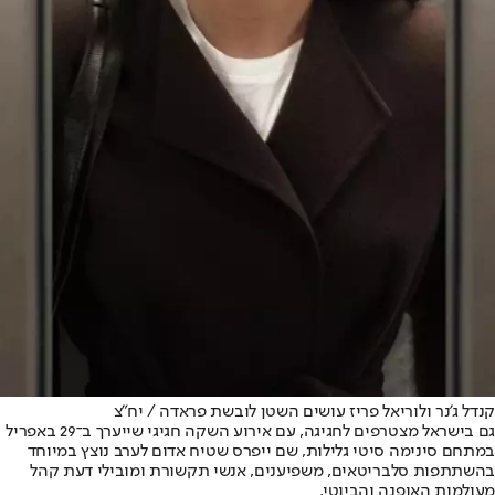
קנדל ג'נר ולוריאל פריז עושים השטן לובשת פראדה / יח"צ
גם בישראל מצטרפים לחגיגה, עם אירוע השקה חגיגי שייערך ב־29 באפריל
במתחם סינימה סיטי גלילות, שם ייפרס שטיח אדום לערב נוצץ במיוחד
בהשתתפות סלבריטאים, משפיענים, אנשי תקשורת ומובילי דעת קהל
מעולמות האופנה והביוטי.