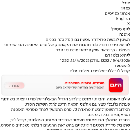
אוכל
מגזין
אנחנו מגייסים
English
X
לייף סטייל
אופנה
השטן לובשת פראדה? עכשיו גם קנדל ג'נר בפנים
לוריאל פריז וקנדל ג'נר חוגגות את הקאמבק של סרט האופנה הכי אייקוני
בעולם • כך נראה שיק פריזאי פינת ניו יורק
ליהיא גלמן רם
15/4/2026, 12:32
,עודכן
15/4/2026, 12:32
0
השמעה
קנדל ג'נר ללוריאל פריז. צילום: יח"צ
עולם האופנה והביוטי מתכונן לרגע הגדול הבא:
לוריאל פריז יוצאת בשיתוף
פעולה גלובלי נוצץ עם אולפני המאה ה־20 לרגל השקת הסרט
המדובר
"השטן לובשת פראדה 2"
, סרט ההמשך לאחד מסרטי האופנה
האייקוניים בכל הזמנים.
במרכז המהלך הבינלאומי תעמוד שגרירת המותג העולמית, קנדל ג'נר,
שתוביל סדרת תכנים דיגיטליים בהשראת הרגעים הבלתי נשכחים מהסרט,