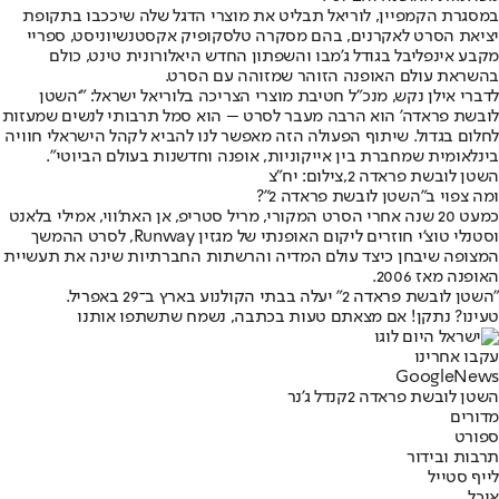
במסגרת הקמפיין, לוריאל תבליט את מוצרי הדגל שלה שיככבו בתקופת
יציאת הסרט לאקרנים, בהם מסקרה טלסקופיק אקסטנשיוניסט, ספריי
מקבע אינפליבל בגודל ג'מבו והשפתון החדש היאלורונית טינט, כולם
בהשראת עולם האופנה הזוהר שמזוהה עם הסרט.
לדברי אילן נקש, מנכ"ל חטיבת מוצרי הצריכה בלוריאל ישראל: "‘השטן
לובשת פראדה’ הוא הרבה מעבר לסרט – הוא סמל תרבותי לנשים שמעזות
לחלום בגדול. שיתוף הפעולה הזה מאפשר לנו להביא לקהל הישראלי חוויה
בינלאומית שמחברת בין אייקוניות, אופנה וחדשנות בעולם הביוטי".
השטן לובשת פראדה 2,צילום: יח"צ
ומה צפוי ב"השטן לובשת פראדה 2"?
כמעט 20 שנה אחרי הסרט המקורי, מריל סטריפ, אן האת'ווי, אמילי בלאנט
וסטנלי טוצ'י חוזרים ליקום האופנתי של מגזין Runway, לסרט ההמשך
המצופה שיבחן כיצד עולם המדיה והרשתות החברתיות שינה את תעשיית
האופנה מאז 2006.
"השטן לובשת פראדה 2" יעלה בבתי הקולנוע בארץ ב־29 באפריל.
טעינו? נתקן! אם מצאתם טעות בכתבה, נשמח שתשתפו אותנו
עקבו אחרינו
G
o
o
g
l
e
News
השטן לובשת פראדה 2
קנדל ג'נר
מדורים
ספורט
תרבות ובידור
לייף סטייל
אוכל