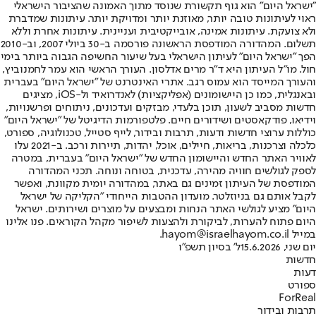
"ישראל היום" הוא גוף תקשורת שנוסד מתוך האמונה שהציבור הישראלי
ראוי לעיתונות טובה יותר, מאוזנת יותר ומדויקת יותר. עיתונות שמדברת
ולא צועקת. עיתונות אמינה, אובייקטיבית ועניינית. עיתונות אחרת וללא
תשלום. המהדורה המודפסת הראשונה פורסמה ב-30 ביולי 2007, וב-2010
הפך "ישראל היום" לעיתון הישראלי בעל שיעור החשיפה הגבוה ביותר בימי
חול. מו"ל העיתון היא ד"ר מרים אדלסון. העורך הראשי הוא עמר לחמנוביץ,
והעורך המייסד הוא עמוס רגב. אתרי האינטרנט של "ישראל היום" בעברית
ובאנגלית, כמו כן היישומונים (אפליקציות) לאנדרואיד ול-iOS, מציגים
חדשות מסביב לשעון, תוכן בלעדי, מבזקים ועדכונים, ניתוחים ופרשנויות,
וידיאו, פודקאסטים ושידורים חיים. פלטפורמות הדיגיטל של "ישראל היום"
כוללות ערוצי חדשות ודעות, תרבות ובידור, לייף סטייל, טכנולוגיה, ספורט,
כלכלה וצרכנות, בריאות, חיילים, אוכל, יהדות, תיירות ורכב. ב-2021 עלו
לאוויר האתר החדש והיישומון החדש של "ישראל היום" בעברית, במטרה
לספק לגולשים חוויה מהירה, עדכנית, בטוחה ונוחה. תכני המהדורה
המודפסת של העיתון זמינים גם באתר, במהדורה יומית מקוונת, ואפשר
לקבל אותם גם בניוזלטר. מועדון ההטבות הייחודי "הקליקה של ישראל
היום" מציע לגולשי האתר הנחות ומבצעים על מוצרים ושירותים. ישראל
היום פתוח להערות, לביקורת ולהצעות לשיפור מקהל הקוראים. פנו אלינו
במייל hayom@israelhayom.co.il.
יום שני, 15.6.2026
ל' בסיון תשפ"ו
חדשות
דעות
ספורט
ForReal
תרבות ובידור