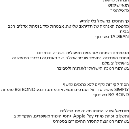
הצהרת נגישות
תנאי שימוש
כדאי
להכיר
כך תחסכו בחשמל בלי להזיע
מהפכת האנרגיה של תדיראן: שליטה, אבטחת מידע וניהול אקלים חכם
בבית
בשיתוף TADIRAN
מבטיחים רציפות אנרגטית תפעולית בשגרה ובחירום
פסגת האנרגיה במעמד שגריר ארה"ב, שר האנרגיה ובכירי התעשייה
בישראל ובעולם
בשיתוף המכון הישראלי לאנרגיה ולסביבה
הסוד לקירות נקיים ללא כתמים נחשף
מומחה BG BOND עושה סדר על המדפים ומציג את מותג הצבע SIMPLY
בשיתוף BG BOND
מונדיאל 2026: הטוטו משנה את הכללים
יחסי הימור משופרים, הפקדות ב-Apple Pay ותשלום זכיות מיידי
בשיתוף המועצה להסדר ההימורים בספורט