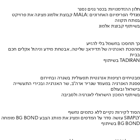
חלון ההזדמנויות בכפר גנים נסגר
קבוצת אלמוג מציגה את פרויקט MALA: מגדלי הפרימיום האחרונים
בפתח תקווה
בשיתוף קבוצת אלמוג
כך תחסכו בחשמל בלי להזיע
מהפכת האנרגיה של תדיראן: שליטה, אבטחת מידע וניהול אקלים חכם
בבית
בשיתוף TADIRAN
מבטיחים רציפות אנרגטית תפעולית בשגרה ובחירום
פסגת האנרגיה במעמד שגריר ארה"ב, שר האנרגיה ובכירי התעשייה
בישראל ובעולם
בשיתוף המכון הישראלי לאנרגיה ולסביבה
הסוד לקירות נקיים ללא כתמים נחשף
מומחה BG BOND עושה סדר על המדפים ומציג את מותג הצבע SIMPLY
בשיתוף BG BOND