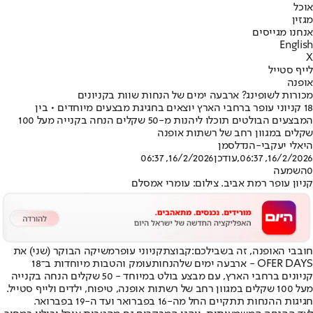
אוכל
מגזין
אנחנו מגייסים
English
X
לייף סטייל
אופנה
מכורות לשופינג? ארבעה ימים של הנחות שוות בקניונים
18 קניוני עופר ברחבי הארץ יוצאים בחגיגת מבצעים מיוחדים • בין
המבצעים הבולטים תוכלו ליהנות מ-50 שקלים הנחה בקנייה מעל 100
שקלים במגוון רחב של רשתות אופנה
היאלי יעקבי-הנדלסמן
16/2/2026, 06:37
,עודכן
16/2/2026, 06:37
0
השמעה
קניון עופר רמת אביב. צילום: עומרי אמסלם
חובבי האופנה, זה בשבילכם:
קבוצת
קניוני עופר
משיקה הבוקר (שני) את
OFER DAYS - ארבעה ימים של
הנחות
עומק והטבות מיוחדות ב־18
קניונים ברחבי הארץ, עם מבצע בולט במיוחד - 50 שקלים הנחה בקנייה
מעל 100 שקלים במגוון רחב של רשתות אופנה, טיפוח, ילדים ולייף סטייל.
חגיגות ההנחות תתקיים החל מה-16 בפברואר ועד ה-19 בפברואר.