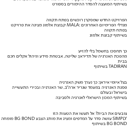
בשיתוף המועצה להסדר ההימורים בספורט
הפרויקט החדש שמסקרן רוכשים בפתח תקווה
קבוצת אלמוג מציגה את פרויקט MALA: מגדלי הפרימיום האחרונים
בפתח תקווה
בשיתוף קבוצת אלמוג
כך תחסכו בחשמל בלי להזיע
מהפכת האנרגיה של תדיראן: שליטה, אבטחת מידע וניהול אקלים חכם
בבית
בשיתוף TADIRAN
בצל איומי איראן: כך נערך משק האנרגיה
פסגת האנרגיה במעמד שגריר ארה"ב, שר האנרגיה ובכירי התעשייה
בישראל ובעולם
בשיתוף המכון הישראלי לאנרגיה ולסביבה
צובעים את הבית? אל תעשו את הטעות הזו
מומחה BG BOND עושה סדר על המדפים ומציג את מותג הצבע SIMPLY
בשיתוף BG BOND