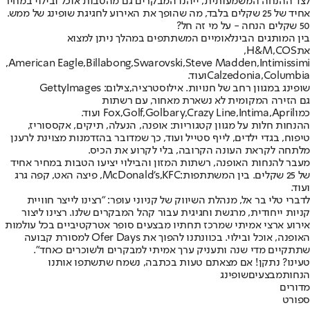
לצד ההנחה המשמעותית, ייהנו המבקרים גם מהטבות אוכל ובילוי במחיר
אחיד של 25 שקלים בלבד, מה שהופך את האירוע לחגיגת שופינג של ממש.
50 שקלים הנחה - על מי זה חל?
בין המותגים הבינלאומיים המשתתפים במהלך ניתן למצוא
את
COS
,
H&M
,
,
American Eagle
,
Billabong
,
Swarovski
,
Steve Madden
,
Intimissimi
Columbia
,
Calzedonia
ועוד.
שופינג במגוון רחב של חנויות. אילוסטרציה,צילום: GettyImages
גם הזירה המקומית לא נשארת מאחור, עם רשתות
כמו
April ועוד.
,
Intima
,
Crazy Line
,
Golbary
,
Golf
,
Fox
ההנחות חלות על מגוון קטגוריות: אופנה, הנעלה, תיקים, אקססוריז,
טיפוח, בגדי ילדים, לייף סטייל ועוד, כך שמדובר בהזדמנות מצוינת לרענן
מלתחה לקראת העונה הקרובה, בלי לקרוע את הכיס.
מעבר להנחות האופנה, רשתות המזון והבילוי יציעו הטבות במחיר אחיד
של 25 שקלים. בין המשתתפות:
KFC
,
McDonald's
, פיצה האט, קפה גרג
ועוד.
לדברי טלי בר אל, מנהלת השיווק של קניוני עופר: "רצינו לייצר חוויית
קניות ייחודית, מרגשת וחגיגית עבור קהל המבקרים שלנו. רצינו ליצור
אירוע ארצי אמיתי שמרכז תחתיו מבצעים סופר אטרקטיביים בכל עולמות
האופנה, אוכל ובילוי. בכוונתנו להפוך את Ofer Days למסורת קבועה
שתתקיים מדי שנה ותעניק ערך אמיתי למבקרים ולשוכרים כאחד".
טעינו? נתקן! אם מצאתם טעות בכתבה, נשמח שתשתפו אותנו
הנחות
מבצעים
שופינג
מדורים
ספורט