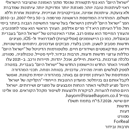
"ישראל היום" הוא גוף תקשורת שנוסד מתוך האמונה שהציבור הישראלי
ראוי לעיתונות טובה יותר, מאוזנת יותר ומדויקת יותר. עיתונות שמדברת
ולא צועקת. עיתונות אמינה, אובייקטיבית ועניינית. עיתונות אחרת וללא
תשלום. המהדורה המודפסת הראשונה פורסמה ב-30 ביולי 2007, וב-2010
הפך "ישראל היום" לעיתון הישראלי בעל שיעור החשיפה הגבוה ביותר בימי
חול. מו"ל העיתון היא ד"ר מרים אדלסון. העורך הראשי הוא עמר לחמנוביץ,
והעורך המייסד הוא עמוס רגב. אתרי האינטרנט של "ישראל היום" בעברית
ובאנגלית, כמו כן היישומונים (אפליקציות) לאנדרואיד ול-iOS, מציגים
חדשות מסביב לשעון, תוכן בלעדי, מבזקים ועדכונים, ניתוחים ופרשנויות,
וידיאו, פודקאסטים ושידורים חיים. פלטפורמות הדיגיטל של "ישראל היום"
כוללות ערוצי חדשות ודעות, תרבות ובידור, לייף סטייל, טכנולוגיה, ספורט,
כלכלה וצרכנות, בריאות, חיילים, אוכל, יהדות, תיירות ורכב. ב-2021 עלו
לאוויר האתר החדש והיישומון החדש של "ישראל היום" בעברית, במטרה
לספק לגולשים חוויה מהירה, עדכנית, בטוחה ונוחה. תכני המהדורה
המודפסת של העיתון זמינים גם באתר, במהדורה יומית מקוונת, ואפשר
לקבל אותם גם בניוזלטר. מועדון ההטבות הייחודי "הקליקה של ישראל
היום" מציע לגולשי האתר הנחות ומבצעים על מוצרים ושירותים. ישראל
היום פתוח להערות, לביקורת ולהצעות לשיפור מקהל הקוראים. פנו אלינו
במייל hayom@israelhayom.co.il.
יום שישי, 3.7.2026
י"ח בתמוז תשפ"ו
חדשות
דעות
ספורט
ForReal
תרבות ובידור