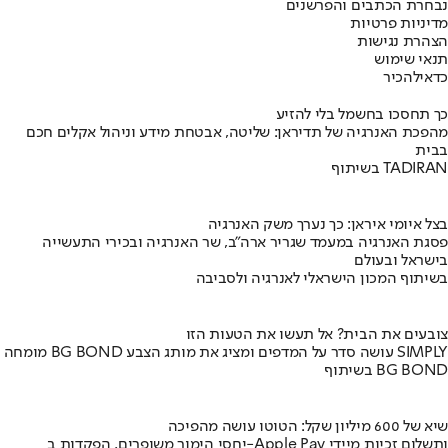
נבחרת הכתבים והפרשנים
מדיניות פרטיות
הצהרת נגישות
תנאי שימוש
כדאי
להכיר
כך תחסכו בחשמל בלי להזיע
מהפכת האנרגיה של תדיראן: שליטה, אבטחת מידע וניהול אקלים חכם
בבית
בשיתוף TADIRAN
בצל איומי איראן: כך נערך משק האנרגיה
פסגת האנרגיה במעמד שגריר ארה"ב, שר האנרגיה ובכירי התעשייה
בישראל ובעולם
בשיתוף המכון הישראלי לאנרגיה ולסביבה
צובעים את הבית? אל תעשו את הטעות הזו
מומחה BG BOND עושה סדר על המדפים ומציג את מותג הצבע SIMPLY
בשיתוף BG BOND
שיא של 600 מיליון שקל: הטוטו עושה מהפיכה
יחסי הימור משופרים, הפקדות ב-Apple Pay ותשלום זכיות מיידי