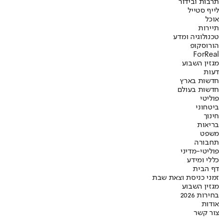
תרבות ובידור
לייף סטייל
אוכל
תיירות
טכנולוגיה ומדע
הורוסקופ
ForReal
מגזין השבוע
דעות
חדשות בארץ
חדשות בעולם
פוליטי
ביטחוני
חינוך
בריאות
משפט
תחבורה
פוליטי-מדיני
כללי ומידע
דף הבית
זמני כניסת וצאת שבת
מגזין השבוע
בחירות 2026
אודות
צור קשר