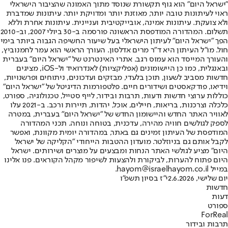
"ישראל היום" הוא גוף תקשורת שנוסד מתוך האמונה שהציבור הישראלי
ראוי לעיתונות טובה יותר, מאוזנת יותר ומדויקת יותר. עיתונות שמדברת
ולא צועקת. עיתונות אמינה, אובייקטיבית ועניינית. עיתונות אחרת וללא
תשלום. המהדורה המודפסת הראשונה פורסמה ב-30 ביולי 2007, וב-2010
הפך "ישראל היום" לעיתון הישראלי בעל שיעור החשיפה הגבוה ביותר בימי
חול. מו"ל העיתון היא ד"ר מרים אדלסון. העורך הראשי הוא עמר לחמנוביץ,
והעורך המייסד הוא עמוס רגב. אתרי האינטרנט של "ישראל היום" בעברית
ובאנגלית, כמו כן היישומונים (אפליקציות) לאנדרואיד ול-iOS, מציגים
חדשות מסביב לשעון, תוכן בלעדי, מבזקים ועדכונים, ניתוחים ופרשנויות,
וידיאו, פודקאסטים ושידורים חיים. פלטפורמות הדיגיטל של "ישראל היום"
כוללות ערוצי חדשות ודעות, תרבות ובידור, לייף סטייל, טכנולוגיה, ספורט,
כלכלה וצרכנות, בריאות, חיילים, אוכל, יהדות, תיירות ורכב. ב-2021 עלו
לאוויר האתר החדש והיישומון החדש של "ישראל היום" בעברית, במטרה
לספק לגולשים חוויה מהירה, עדכנית, בטוחה ונוחה. תכני המהדורה
המודפסת של העיתון זמינים גם באתר, במהדורה יומית מקוונת, ואפשר
לקבל אותם גם בניוזלטר. מועדון ההטבות הייחודי "הקליקה של ישראל
היום" מציע לגולשי האתר הנחות ומבצעים על מוצרים ושירותים. ישראל
היום פתוח להערות, לביקורת ולהצעות לשיפור מקהל הקוראים. פנו אלינו
במייל hayom@israelhayom.co.il.
יום שלישי, 2.6.2026
י"ז בסיון תשפ"ו
חדשות
דעות
ספורט
ForReal
תרבות ובידור