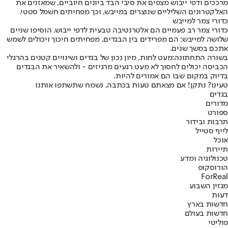
מרככים ודפי ייבוש מצפים את סיבי הבד ביונים חיוביים, שמאזנים את
האלקטרונים השליליים שנוצרים במייבש, וכך מפחיתים חשמל סטטי.
כדורי צמר למייבש
כדורי צמר רב פעמיים הם אלטרנטיבה טבעית לדפי ייבוש. הוסיפו שניים
שלושה למייבש: הם מפרידים בין הבגדים, מפחיתים חיכוך ויכולים לשמש
אתכם במשך שנים.
בשורה התחתונה:
מעט לחות, מיון נכון של בגדים ושינויים קטנים בהרגלי
הכביסה יכולים לחסוך לא מעט רגעים מרגיזים - ולהשאיר את הבגדים
בדיוק במקום שבו הם אמורים להיות.
טעינו? נתקן! אם מצאתם טעות בכתבה, נשמח שתשתפו אותנו
בגדים
מדורים
ספורט
תרבות ובידור
לייף סטייל
אוכל
תיירות
טכנולוגיה ומדע
הורוסקופ
ForReal
מגזין השבוע
דעות
חדשות בארץ
חדשות בעולם
פוליטי