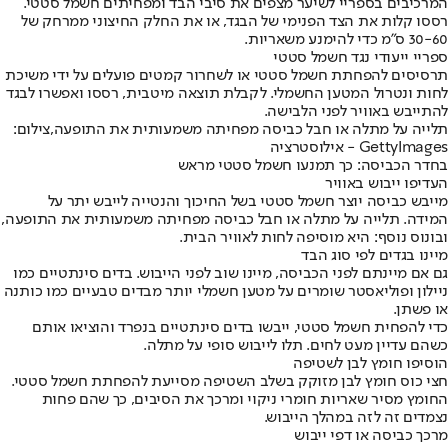
המרכיבים בספריי לשיער מצפים את סיבי הבד ומפחיתים חשמל סטטי.
רססו קלות את הצד הפנימי של הבגד, או את החלק החיצוני ממרחק של
30-60 ס"מ כדי להימנע משאריות.
ספריי ייעודי נגד חשמל סטטי
תרסיסים להפחתת חשמל סטטי או לשחרור קמטים פועלים על ידי משיכת
לחות ונטרול המטען החשמלי. לקבלת תוצאה מיטבית, רססו ואפשרו לבגד
להתייבש באוויר לפני הלבישה.
תלייה על מתלה או חבל כביסה מפחיתה משמעותית את התופעה,צילום:
GettyImages - אילוסטרציה
בחדר הכביסה: כך תמנעו חשמל סטטי מראש
העדיפו ייבוש באוויר
מייבש כביסה יוצר חשמל סטטי בשל החיכוך והנטייה לייבש יתר על
המידה. תלייה על מתלה או חבל כביסה מפחיתה משמעותית את התופעה,
ובונוס נוסף: היא מוסיפה לחות לאוויר הבית.
מיינו בגדים לפי סוג הבד
גם אם מיינתם לפני הכביסה, מיינו שוב לפני הייבוש. בדים סינתטיים כמו
ניילון ופוליאסטר שומרים על מטען חשמלי יותר מבדים טבעיים כמו כותנה
או פשתן.
כדי להפחית חשמל סטטי, ייבשו בדים סינתטיים בנפרד והוציאו אותם
כשהם עדיין מעט לחים. תלו לייבוש סופי על מתלה.
הוסיפו חומץ לבן לשטיפה
חצי כוס חומץ לבן מזוקק בשלב השטיפה מסייעת להפחתת חשמל סטטי.
החומץ מסיר שאריות חומרי ניקוי ומרכך את הסיבים, כך שהם פחות
נצמדים זה לזה במהלך הייבוש.
מרכך כביסה או דפי ייבוש