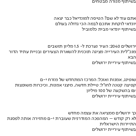
בשיתוף מנורה מבטחים
אתם עוד לא שם? הטיסה למונדיאל כבר יצאה
יונדאי לוקחת אתכם לבמה הכי גדולה בעולם
בשיתוף יונדאי מבית כלמוביל
ירושלים 2040: העיר נערכת ל- 1.5 מליון תושבים
מנכ"לית העירייה מציגה תוכנית להשארת הצעירים ובניית עתיד הדור
הבא
בשיתוף עיריית ירושלים
שופינג, אמנות ואוכל: המרכז המתחדש של מזרח י-ם
קפיצה קטנה לחו"ל: טיילת חדשה, מיצגי אמנות, וכיכרות משופצות
בהשקעה של 100 מיליון ₪
בשיתוף עיריית ירושלים
כך ירושלים ממציאה את עצמה מחדש
לא רק קודש – המהפכה המודרנית שעוברת י-ם מחזירה אותה לפסגת
התיירות הישראלית
בשיתוף עיריית ירושלים