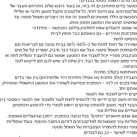
מה גורם לחשמל סטטי בבגדים?
כאשר בדים מתחככים זה בזה, או בעור היבש שלנו, מתרחש מעבר של
אלקטרונים. עם חיכוך חוזר, כל אלקטרון מקבל מטען חיובי או שלילי.
המטענים הללו ממשיכים למשוך זה את זה ויוצרים חשמל סטטי, עד
שמשהו קוטע את המטען ומאזן אותו.
אי אפשר להעלים אותו לחלוטין,צילום: המחשה - מידג'רני
פתרונות מהירים - גם כשאתם כבר מחוץ לבית
הוסיפו לחות
שמירה על רמת לחות של כ-30%-50% בבית טובה גם לבריאות וגם
להפחתת חשמל סטטי. אבל אם הבגד כבר נדבק, שפריץ קל של מים
מבקבוק ספריי יכול לשבור את המטען. אפשר גם להעביר מטלית לחה או
נייר סופג מעט רטוב על הבד. רק שימו לב שיש לכם זמן לייבוש לפני
היציאה.
השתמשו בקולב מתכת
העבירו קולב מתכת (או אפילו חתיכת נייר אלומיניום) בין שני בדים
שנדבקים זה לזה - המתכת מסייעת לשחרר את המטען החשמלי שמחזיק
אותם יחד.
קרם ידיים לשבור את הקשר
מרחו מעט קרם ידיים כדי להוסיף לחות לעור ולשבור את הקשר הסטטי בין
הבגד לגוף. חשוב להמתין שהקרם ייספג לגמרי כדי להימנע מכתמים.
נעליים עם סוליית עור
אם אתם חוטפים "זרמים" בכל נגיעה במתכת, ייתכן שהנעליים אשמות.
סוליות עור מאפשרות לאלקטרונים לזרום החוצה מהגוף, בעוד שסוליות
גומי נוטות להחמיר הצטברות של חשמל סטטי.
ספריי לשיער - כן, גם לבגדים