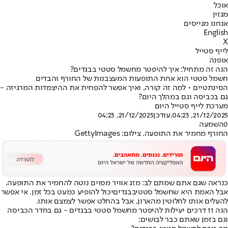
אוכל
מגזין
אנחנו מגייסים
English
X
לייף סטייל
אופנה
הנה זה מתחיל: איך להיפטר מחשמל סטטי בבגדים?
חשמל סטטי הוא אחת התופעות המעצבנות של החורף והבדים
הסינתטיים • למה זה קורה, ואיך אפשר להפחית את ההיצמדות המרגיזה -
גם בכביסה וגם במהלך היום?
מערכת לייף סטייל היום
21/12/2025, 04:23
,עודכן
21/12/2025, 04:23
0
השמעה
החורף מחמיר את התופעה. צילום: GettyImages
כנראה שגם אתם שמתם לב: מזג אוויר מסוים נוטה להחמיר את התופעה.
אבל האמת היא שחשמל סטטי
בבגדים
יכול להופיע כמעט בכל זמן. אי אפשר
להעלים אותו לחלוטין מהארון, אבל בהחלט אפשר לצמצם אותו.
הנה 11 דרכים יעילות להיפטר מחשמל סטטי בבגדים - גם בחדר הכביסה
וגם בזמן שאתם כבר לבושים: