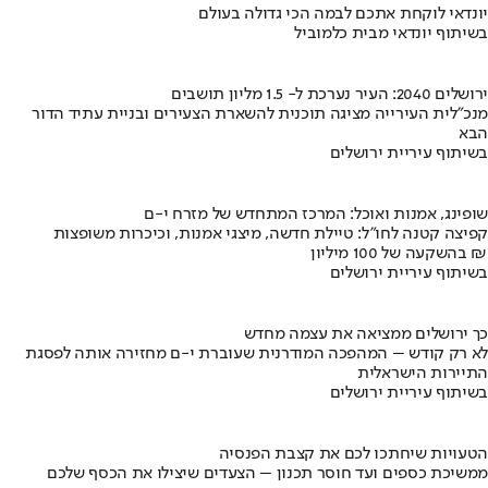
יונדאי לוקחת אתכם לבמה הכי גדולה בעולם
בשיתוף יונדאי מבית כלמוביל
ירושלים 2040: העיר נערכת ל- 1.5 מליון תושבים
מנכ"לית העירייה מציגה תוכנית להשארת הצעירים ובניית עתיד הדור
הבא
בשיתוף עיריית ירושלים
שופינג, אמנות ואוכל: המרכז המתחדש של מזרח י-ם
קפיצה קטנה לחו"ל: טיילת חדשה, מיצגי אמנות, וכיכרות משופצות
בהשקעה של 100 מיליון ₪
בשיתוף עיריית ירושלים
כך ירושלים ממציאה את עצמה מחדש
לא רק קודש – המהפכה המודרנית שעוברת י-ם מחזירה אותה לפסגת
התיירות הישראלית
בשיתוף עיריית ירושלים
הטעויות שיחתכו לכם את קצבת הפנסיה
ממשיכת כספים ועד חוסר תכנון – הצעדים שיצילו את הכסף שלכם