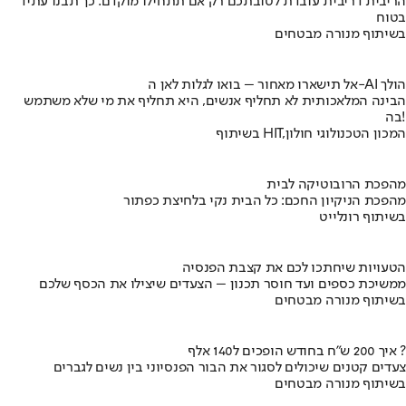
הריבית דריבית עובדת לטובתכם רק אם תתחילו מוקדם. כך תבנו עתיד
בטוח
בשיתוף מנורה מבטחים
אל תישארו מאחור – בואו לגלות לאן ה-AI הולך
הבינה המלאכותית לא תחליף אנשים, היא תחליף את מי שלא משתמש
בה!
בשיתוף HIT,המכון הטכנולוגי חולון
מהפכת הרובוטיקה לבית
מהפכת הניקיון החכם: כל הבית נקי בלחיצת כפתור
בשיתוף רונלייט
הטעויות שיחתכו לכם את קצבת הפנסיה
ממשיכת כספים ועד חוסר תכנון – הצעדים שיצילו את הכסף שלכם
בשיתוף מנורה מבטחים
איך 200 ש"ח בחודש הופכים ל140 אלף ?
צעדים קטנים שיכולים לסגור את הבור הפנסיוני בין נשים לגברים
בשיתוף מנורה מבטחים