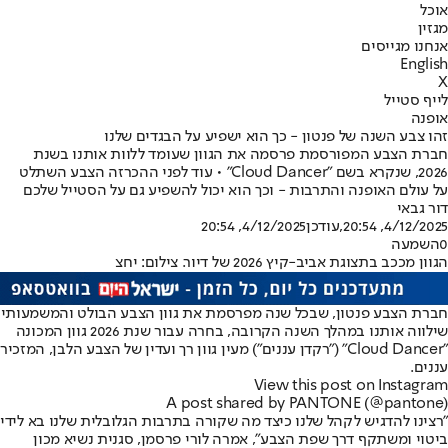
אוכל
מגזין
אנחנו מגייסים
English
X
לייף סטייל
אופנה
זהו צבע השנה של פנטון - כך הוא ישפיע על הבגדים שלנו
חברת הצבע המפורסמת פרסמה את הגוון שעומד ללוות אותנו בשנת
2026, שנקרא בשם "Cloud Dancer" • עוד לפני ההכרזה הצבע השתלט
על עולם האופנה והתרבות - וכך הוא יכול להשפיע גם על הסטייל שלכם
דור גבאי
4/12/2025, 20:54
,עודכן
4/12/2025, 20:54
0
השמעה
הגוון מככב בתצוגת אביב-קיץ 2026 של דיור. צילום: יחצ
חברת הצבע פנטון, שבכל שנה מפרסמת את גוון הצבע הבולט והמשמעותי
שילווה אותנו במהלך השנה הקרובה, בחרה עבור שנת 2026 גוון המכונה
"Cloud Dancer" ("רקדן עננים") מעין גוון רך ועדין של הצבע הלבן, המזכיר
עננים.
View this post on Instagram
A post shared by PANTONE (@pantone)
"רצינו להדגיש לקהל שלנו כיצד מה שקורה בתרבות הגלובלית שלנו בא לידי
ביטוי ומשתקף דרך שפת הצבע", אמרה לורי פרסמן, סגנית נשיא מכון