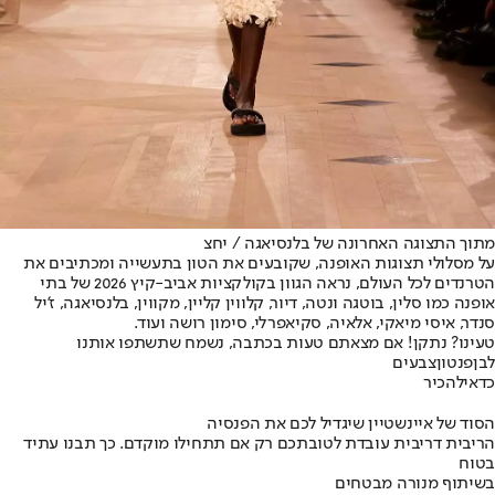
מתוך התצוגה האחרונה של בלנסיאגה / יחצ
על מסלולי תצוגות האופנה, שקובעים את הטון בתעשייה ומכתיבים את
הטרנדים לכל העולם, נראה הגוון בקולקציות אביב-קיץ 2026 של בתי
אופנה כמו סלין, בוטגה ונטה, דיור, קלווין קליין, מקווין, בלנסיאגה, ז'יל
סנדר, איסי מיאקי, אלאיה, סקיאפרלי, סימון רושה ועוד.
טעינו? נתקן! אם מצאתם טעות בכתבה, נשמח שתשתפו אותנו
לבן
פנטון
צבעים
כדאי
להכיר
הסוד של איינשטיין שיגדיל לכם את הפנסיה
הריבית דריבית עובדת לטובתכם רק אם תתחילו מוקדם. כך תבנו עתיד
בטוח
בשיתוף מנורה מבטחים