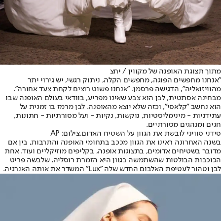
מתוך תצוגת האופנה של מקווין / יחצ
"אנחנו מחפשים הפוגה, מחפשים הקלה, ניתוק רגשי, יש גירוי יתר
מהוויזואליה", הדגישה פרסמן. "אנחנו פשוט רוצים לקחת צעד אחורה".
מבחינה אסתטית, לבן הוא צבע שאינו מפריע, בוודאי בעולם האופנה שבו
הוא נחשב "קלאסי", וכזה שלא יוצא מהאופנה. לבן מרמז בו זמנית על
עתידניות - מינימליסטיות, נוקשות, נקיות - ועל מסורתיות - חתונות,
חגים ומנהגים מסורתיים.
סידני סוויני לובשת את הגוון על השטיח האדום,צילום: AP
בשנה האחרונה ראינו את הגוון מככב בתחומי האופנה והתרבות, בין אם
מדובר בשטיחים אדומים, בתצוגות אופנה, בקליפים מוזיקליים ועוד. אחת
הכוכבות הבולטות שהשתמשה בגוון היא הזמרת רוסליה, שלבשה פריט
לבן וטהור לעטיפת האלבום החדש שלה "Lux" המשדר את אותה האנרגיה.