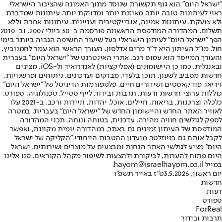
"ישראל היום" הוא גוף תקשורת שנוסד מתוך האמונה שהציבור הישראלי
ראוי לעיתונות טובה יותר, מאוזנת יותר ומדויקת יותר. עיתונות שמדברת
ולא צועקת. עיתונות אמינה, אובייקטיבית ועניינית. עיתונות אחרת וללא
תשלום. המהדורה המודפסת הראשונה פורסמה ב-30 ביולי 2007, וב-2010
הפך "ישראל היום" לעיתון הישראלי בעל שיעור החשיפה הגבוה ביותר בימי
חול. מו"ל העיתון היא ד"ר מרים אדלסון. העורך הראשי הוא עמר לחמנוביץ,
והעורך המייסד הוא עמוס רגב. אתרי האינטרנט של "ישראל היום" בעברית
ובאנגלית, כמו כן היישומונים (אפליקציות) לאנדרואיד ול-iOS, מציגים
חדשות מסביב לשעון, תוכן בלעדי, מבזקים ועדכונים, ניתוחים ופרשנויות,
וידיאו, פודקאסטים ושידורים חיים. פלטפורמות הדיגיטל של "ישראל היום"
כוללות ערוצי חדשות ודעות, תרבות ובידור, לייף סטייל, טכנולוגיה, ספורט,
כלכלה וצרכנות, בריאות, חיילים, אוכל, יהדות, תיירות ורכב. ב-2021 עלו
לאוויר האתר החדש והיישומון החדש של "ישראל היום" בעברית, במטרה
לספק לגולשים חוויה מהירה, עדכנית, בטוחה ונוחה. תכני המהדורה
המודפסת של העיתון זמינים גם באתר, במהדורה יומית מקוונת, ואפשר
לקבל אותם גם בניוזלטר. מועדון ההטבות הייחודי "הקליקה של ישראל
היום" מציע לגולשי האתר הנחות ומבצעים על מוצרים ושירותים. ישראל
היום פתוח להערות, לביקורת ולהצעות לשיפור מקהל הקוראים. פנו אלינו
במייל hayom@israelhayom.co.il.
יום ראשון, 3.5.2026
ט"ז באייר תשפ"ו
חדשות
דעות
ספורט
ForReal
תרבות ובידור