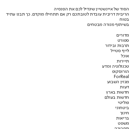
הסוד של איינשטיין שיגדיל לכם את הפנסיה
הריבית דריבית עובדת לטובתכם רק אם תתחילו מוקדם. כך תבנו עתיד
בטוח
בשיתוף מנורה מבטחים
מדורים
ספורט
תרבות ובידור
לייף סטייל
אוכל
תיירות
טכנולוגיה ומדע
הורוסקופ
ForReal
מגזין השבוע
דעות
חדשות בארץ
חדשות בעולם
פוליטי
ביטחוני
חינוך
בריאות
משפט
תחבורה