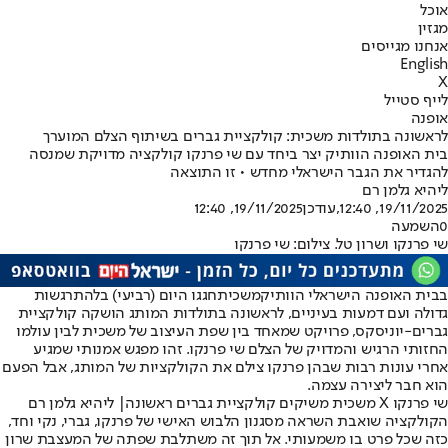
אוכל
מגזין
אנחנו מגייסים
English
X
לייף סטייל
אופנה
לראשונה בתולדות משכית: קולקציית גברים בשיתוף הצלם המוערך
בית האופנה הוותיק יצר ביחד עם שי פרנקו קולקציה מדויקת שמנסה
להגדיר את הגבר הישראלי מחדש • זו התוצאה
ליהיא גלמן רם
19/11/2025, 12:40
,עודכן
19/11/2025, 12:40
0
השמעה
שי פרנקו ושרון טל. צילום: שי פרנקו
בבית האופנה הישראלי הוותיק
משכית
חגגו היום (רביעי) בלהתרגשות
גדולה ועם דמעות בעיניים, לראשונה בתולדות המותג הושקה קולקציית
גברים-יוניסקס, פרויקט שמאחד בין שפת העיצוב של משכית לבין עולמו
החזותי הרגיש והמדויק של הצלם שי פרנקו. זהו מפגש אמנותי שמגיע
אחרי עונות רבות שבהן פרנקו צילם את הקולקציות של המותג, אבל הפעם
הוא חבר ליצירה עצמה.
שי פרנקו X משכית משיקים קולקציית גברים ראשונה| ליהיא גלמן רם
הקולקציה שואבת השראה מסגנון הלבוש האישי של פרנקו, גברי, נקי וחד,
כזה שכל פרט בו משמעותי. אל תוך זה משתלבת שפתה של המעצבת שרון