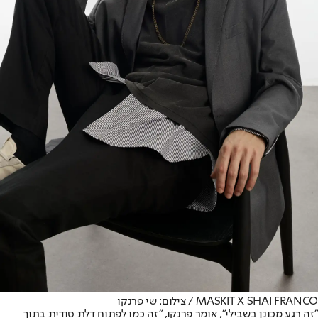
MASKIT X SHAI FRANCO / צילום: שי פרנקו
"זה רגע מכונן בשבילי", אומר פרנקו, "זה כמו לפתוח דלת סודית בתוך