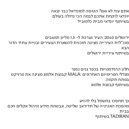
אתם עוד לא שם? הטיסה למונדיאל כבר יצאה
יונדאי לוקחת אתכם לבמה הכי גדולה בעולם
בשיתוף יונדאי מבית כלמוביל
ירושלים 2040: העיר נערכת ל- 1.5 מליון תושבים
מנכ"לית העירייה מציגה תוכנית להשארת הצעירים ובניית עתיד הדור
הבא
בשיתוף עיריית ירושלים
חלון ההזדמנויות בכפר גנים נסגר
קבוצת אלמוג מציגה את פרויקט MALA: מגדלי הפרימיום האחרונים
בפתח תקווה
בשיתוף קבוצת אלמוג
כך תחסכו בחשמל בלי להזיע
מהפכת האנרגיה של תדיראן: שליטה, אבטחת מידע וניהול אקלים חכם
בבית
בשיתוף TADIRAN