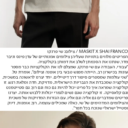
MASKIT X SHAI FRANCO / צילום: שי פרנקו
הפריטים מלווים בתוויות שעליהן צילומים אמנותיים של עדן פינס וניבר
מדר, שנתנו את הסכמתן לשלב את דמותן בקולקציה.
"עבורי, העבודה עם שי פרנקו, שמצלם לנו את הקולקציות כבר מספר
עונות בכישרון רב, הייתה מפגש טבעי בין אופנה וצילום", אומרת טל.
"שני עולמות שמספרים סיפור דרך דיטיילים. יחד יצרנו לראשונה במשכית,
קולקציה שמכבדת את הגבריות הישראלית, מדויקת, חדה ומלאת רגש. זו
קולקציה שמראה איך כל פריט יכול להיות גם כוח וגם רוך, גם סטייטמנט
וגם קלאסיקה. זו קולקציה שגם נשים לגמרי יכולות ללבוש אותה. יצרנו
פריטים שמדברים גם אליה וגם אליו, עם הגזרות המדויקות של משכית
והצילומים המדהימים של שי, כאלה שמכילים עוצמה, רוך, אומנות, דיוק
וסטייל ישראלי שנוכח בכל תפר".