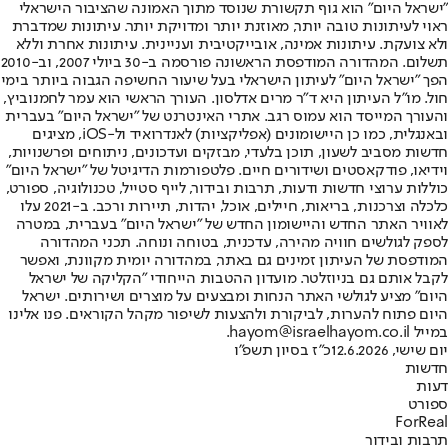
"ישראל היום" הוא גוף תקשורת שנוסד מתוך האמונה שהציבור הישראלי
ראוי לעיתונות טובה יותר, מאוזנת יותר ומדויקת יותר. עיתונות שמדברת
ולא צועקת. עיתונות אמינה, אובייקטיבית ועניינית. עיתונות אחרת וללא
תשלום. המהדורה המודפסת הראשונה פורסמה ב-30 ביולי 2007, וב-2010
הפך "ישראל היום" לעיתון הישראלי בעל שיעור החשיפה הגבוה ביותר בימי
חול. מו"ל העיתון היא ד"ר מרים אדלסון. העורך הראשי הוא עמר לחמנוביץ,
והעורך המייסד הוא עמוס רגב. אתרי האינטרנט של "ישראל היום" בעברית
ובאנגלית, כמו כן היישומונים (אפליקציות) לאנדרואיד ול-iOS, מציגים
חדשות מסביב לשעון, תוכן בלעדי, מבזקים ועדכונים, ניתוחים ופרשנויות,
וידיאו, פודקאסטים ושידורים חיים. פלטפורמות הדיגיטל של "ישראל היום"
כוללות ערוצי חדשות ודעות, תרבות ובידור, לייף סטייל, טכנולוגיה, ספורט,
כלכלה וצרכנות, בריאות, חיילים, אוכל, יהדות, תיירות ורכב. ב-2021 עלו
לאוויר האתר החדש והיישומון החדש של "ישראל היום" בעברית, במטרה
לספק לגולשים חוויה מהירה, עדכנית, בטוחה ונוחה. תכני המהדורה
המודפסת של העיתון זמינים גם באתר, במהדורה יומית מקוונת, ואפשר
לקבל אותם גם בניוזלטר. מועדון ההטבות הייחודי "הקליקה של ישראל
היום" מציע לגולשי האתר הנחות ומבצעים על מוצרים ושירותים. ישראל
היום פתוח להערות, לביקורת ולהצעות לשיפור מקהל הקוראים. פנו אלינו
במייל hayom@israelhayom.co.il.
יום שישי, 12.6.2026
כ"ז בסיון תשפ"ו
חדשות
דעות
ספורט
ForReal
תרבות ובידור