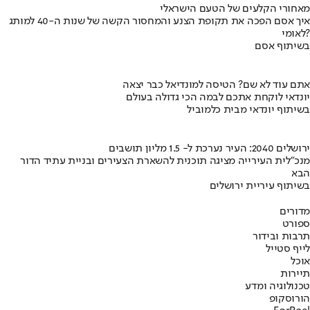
מאחורי הקלעים של הטעם הישראלי
איך אסם הפכה את תקופת הצנע והמחסור הקשה של שנות ה-40 למותג
לאומי?
בשיתוף אסם
אתם עוד לא שם? הטיסה למונדיאל כבר יצאה
יונדאי לוקחת אתכם לבמה הכי גדולה בעולם
בשיתוף יונדאי מבית כלמוביל
ירושלים 2040: העיר נערכת ל- 1.5 מליון תושבים
מנכ"לית העירייה מציגה תוכנית להשארת הצעירים ובניית עתיד הדור
הבא
בשיתוף עיריית ירושלים
מדורים
ספורט
תרבות ובידור
לייף סטייל
אוכל
תיירות
טכנולוגיה ומדע
הורוסקופ