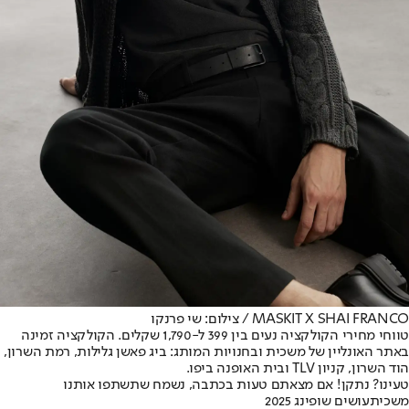
MASKIT X SHAI FRANCO / צילום: שי פרנקו
טווחי מחירי הקולקציה נעים בין 399 ל-1,790 שקלים. הקולקציה זמינה
באתר האונליין של משכית ובחנויות המותג: ביג פאשן גלילות, רמת השרון,
הוד השרון, קניון TLV ובית האופנה ביפו.
טעינו? נתקן! אם מצאתם טעות בכתבה, נשמח שתשתפו אותנו
משכית
עושים שופינג 2025