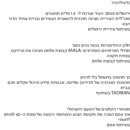
כדאי
להכיר
ירושלים 2040: העיר נערכת ל- 1.5 מליון תושבים
מנכ"לית העירייה מציגה תוכנית להשארת הצעירים ובניית עתיד הדור
הבא
בשיתוף עיריית ירושלים
חלון ההזדמנויות בכפר גנים נסגר
קבוצת אלמוג מציגה את פרויקט MALA: מגדלי הפרימיום האחרונים
בפתח תקווה
בשיתוף קבוצת אלמוג
כך תחסכו בחשמל בלי להזיע
מהפכת האנרגיה של תדיראן: שליטה, אבטחת מידע וניהול אקלים חכם
בבית
בשיתוף TADIRAN
מאחורי הקלעים של הטעם הישראלי
איך אסם הפכה את תקופת הצנע והמחסור הקשה של שנות ה-40 למותג
לאומי?
בשיתוף אסם