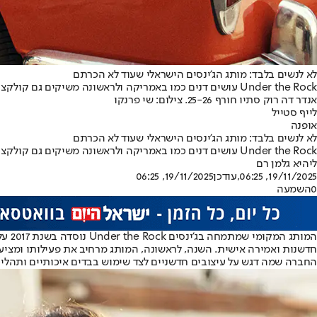
לא לנשים בלבד: מותג הג'ינסים הישראלי שעוד לא הכרתם
Under the Rock עושים דנים כמו באמריקה ולראשונה משיקים גם קולקציית גברים חדשה • גזרות שמספרות סיפור וחוויית מדידה ביתית שמשנה את כללי המשחק
אנדר דה רוק סתיו חורף 25-26. צילום: שי פרנקו
לייף סטייל
אופנה
לא לנשים בלבד: מותג הג'ינסים הישראלי שעוד לא הכרתם
Under the Rock עושים דנים כמו באמריקה ולראשונה משיקים גם קולקציית גברים חדשה • גזרות שמספרות סיפור וחוויית מדידה ביתית שמשנה את כללי המשחק
ליהיא גלמן רם
19/11/2025, 06:25
,עודכן
19/11/2025, 06:25
0
השמעה
המות
חדשנות ואמירה אישית. השנה, לראשונה, המותג מרחיב את פעילותו ומצי
החברה שמה דגש על עיצובים חדשניים לצד שימוש בבדים איכותיים ותהליכי 