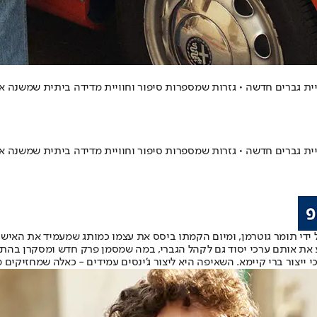
ג המקומי שמתמחה בג'ינסים Under the Rock נוסדה בשנת 2017 על ידי תומר גוטרמן, ומיום הקמתו ביסס א
ע את אותם ערכי יסוד גם לקהל הגברי, במה שמסמן פרק חדש ומסקרן בהת
ייצור ברי קיימא. השאיפה היא ליצור ג'ינסים עמידים - כאלה שמחזיקים 