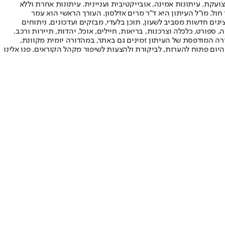
ועקת. עיתונות אמינה, אובייקטיבית ועניינית. עיתונות אחרת וללא
עור החשיפה הגבוה ביותר בימי חול. מו"ל העיתון היא ד"ר מרים אדלסון. העורך הראשי הוא עמר
 והעורך המייסד הוא עמוס רגב. אתרי האינטרנט של "ישראל היום" בעברית ובאנגלית, כמו כן היישומונים (אפליקציות) לאנדרואיד ול-iOS, מציגים חדשות מסביב לשעון, תוכן בלעדי, מבזקים ועדכונים, ניתוחים
, ספורט, כלכלה וצרכנות, בריאות, חיילים, אוכל, יהדות, תיירות ורכב.
דורה המודפסת של העיתון זמינים גם באתר, במהדורה יומית מקוונת,
היום פתוח להערות, לביקורת ולהצעות לשיפור מקהל הקוראים. פנו אלינו