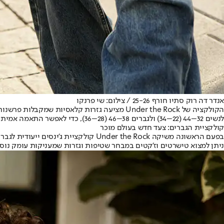
אנדר דה רוק סתיו חורף 25-26 / צילום: שי פרנקו
הקולקציה של Under the Rock מציעה גזרות קלאס
לנשים 32–44 (22–34) ולגברים 38–46 (28–36), כדי לאפשר התאמה אמיתית ונגישה לכל גוף.
קולקציית הגברים: צעד חדש בעולם מוכר
בפעם הראשונה משיקה Under the Rock ק
ניתן למצוא טישרטים וז'קטים במבחר שטיפות וגזרות שמעניקות עומק נוס