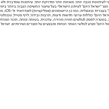
לעיתונות טובה יותר, מאוזנת יותר ומדויקת יותר. עיתונות שמדברת ולא צ
שלום. המהדורה המודפסת הראשונה פורסמה ב-30 ביולי 2007, וב-2010 הפך "ישראל היום" לעיתון הישראלי בעל שי
לחמנוביץ,
ל היום" כוללות ערוצי חדשות ודעות, תרבות ובידור, לייף סטייל, טכנולוגיה
ברית, במטרה לספק לגולשים חוויה מהירה, עדכנית, בטוחה ונוחה. תכני המה
ל היום" מציע לגולשי האתר הנחות ומבצעים על מוצרים ושירותים. ישראל 