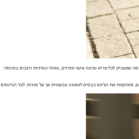
ובגוונים, מה שמעניק לכל פריט מראה אישי ומדויק. טווחי המידות רחבים במיוחד:
ן סגנונות חיים, וממקמת את הג'ינס כבסיס לאופנה עכשווית אך על זמנית. לצד הג'ינסים