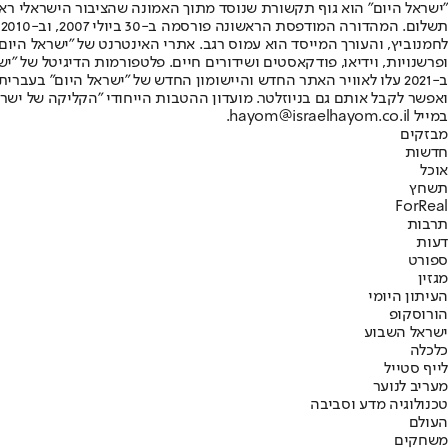
"ישראל היום" הוא גוף תקשורת שנוסד מתוך האמונה שהציבור הישראלי ראוי 
ת
ופרשנויות, וידיאו, פודקאסטים ושידורים חיים. פלטפורמות הדיגיטל של "ישרא
ב-2021 עלו לאוויר האתר החדש והיישומון החדש של "ישראל היום" בע
ואפשר לקבל אותם גם בניוזלטר. מועדון ההטבות הייחודי "הקליקה של ישרא
במייל hayom@israelhayom.co.il.
מבזקים
חדשות
אוכל
תשחץ
ForReal
תרבות
דעות
ספורט
מגזין
העיתון היומי
הורוסקופ
ישראל השבוע
כלכלה
לייף סטייל
מעריב לנוער
טכנולוגיה מדע וסביבה
העולם
משחקים