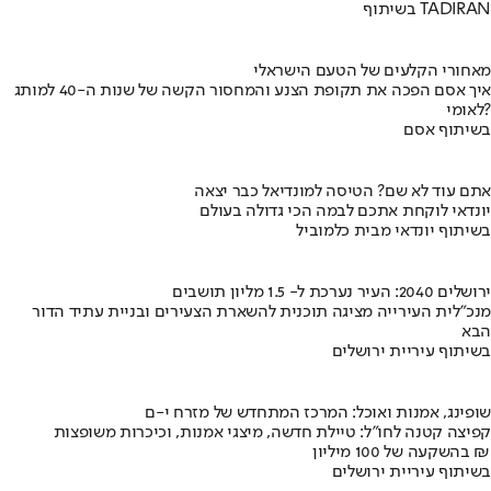
בשיתוף TADIRAN
מאחורי הקלעים של הטעם הישראלי
איך אסם הפכה את תקופת הצנע והמחסור הקשה של שנות ה-40 למותג
לאומי?
בשיתוף אסם
אתם עוד לא שם? הטיסה למונדיאל כבר יצאה
יונדאי לוקחת אתכם לבמה הכי גדולה בעולם
בשיתוף יונדאי מבית כלמוביל
ירושלים 2040: העיר נערכת ל- 1.5 מליון תושבים
מנכ"לית העירייה מציגה תוכנית להשארת הצעירים ובניית עתיד הדור
הבא
בשיתוף עיריית ירושלים
שופינג, אמנות ואוכל: המרכז המתחדש של מזרח י-ם
קפיצה קטנה לחו"ל: טיילת חדשה, מיצגי אמנות, וכיכרות משופצות
בהשקעה של 100 מיליון ₪
בשיתוף עיריית ירושלים