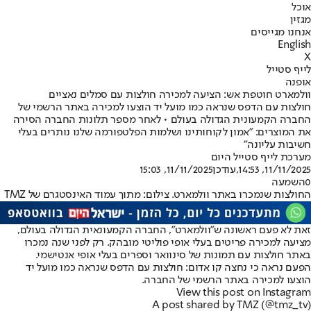
אוכל
מגזין
אנחנו מגייסים
English
X
לייף סטייל
אופנה
וולמארט חוטפת אש: הציעה למכירה חולצות עם סמלים נאציים
חולצות עם הדפס שנראה כמו מועל יד הוצעו למכירה באתר הרשמי של
החברה הקמעונית הגדולה בעולם • לאחר מספר תלונות החברה הסירה
את המוצרים: "אמון לקוחותינו ושלמות הפלטפורמה שלנו נותרים בעלי
חשיבות עליונה"
מערכת לייף סטייל היום
11/11/2025, 14:53
,עודכן
11/11/2025, 15:03
0
השמעה
החולצות שנמכרו באתר וולמארט. צילום: מתוך עמוד האינסטגרם של TMZ
זאת לא פעם ראשונה ש"וולמארט", החברה הקמעונאית הגדולה בעולם,
מציעה למכירה פריטים בעלי אופי פוליטי מובהק. רק לפני שנה נמכרו
באתר חולצות עם תמונות של סינוואר וספרים בעלי אופי אנטישמי.
הפעם נראה כי נחצה קו אדום: חולצות עם הדפס שנראה כמו מועל יד
הוצעו למכירה באתר הרשמי של החברה.
View this post on Instagram
A post shared by TMZ (@tmz_tv)