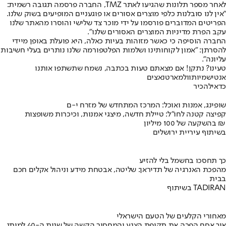
לאחר מספר תלונות שהגיעו לאתר TMZ, החברה פרסמה תגובה רשמית:
"אין לנו סובלנות כלפי מוצרים אסורים או פוגעניים המופיעים בשוק שלנו.
הפריטים המדוברים פורסמו על ידי מוכר צד שלישי והוסרו מהאתר שלנו
עקב הפרת מדיניות המוצרים האסורים שלנו".
החברה הוסיפה כי כאשר מזוהות בעיות כאלה, היא פועלת באופן מיידי
להסרתן: "אמון לקוחותינו ושלמות הפלטפורמה שלנו נותרים בעלי חשיבות
עליונה".
טעינו? נתקן! אם מצאתם טעות בכתבה, נשמח שתשתפו אותנו
אנטישמיות
וולמארט
נאצים
כדאי
להכיר
שופינג, אמנות ואוכל: המרכז המתחדש של מזרח י-ם
קפיצה קטנה לחו"ל: טיילת חדשה, מיצגי אמנות, וכיכרות משופצות
בהשקעה של 100 מיליון ₪
בשיתוף עיריית ירושלים
כך תחסכו בחשמל בלי להזיע
מהפכת האנרגיה של תדיראן: שליטה, אבטחת מידע וניהול אקלים חכם
בבית
בשיתוף TADIRAN
מאחורי הקלעים של הטעם הישראלי
איך אסם הפכה את תקופת הצנע והמחסור הקשה של שנות ה-40 למותג