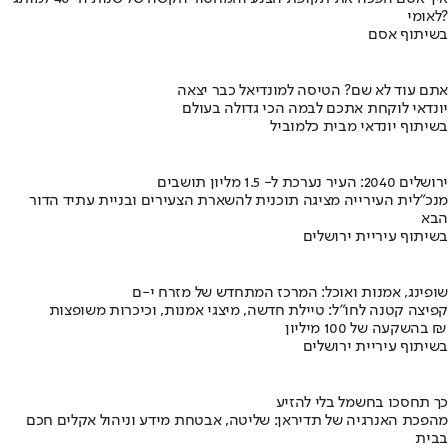
לאומי?
בשיתוף אסם
אתם עוד לא שם? הטיסה למונדיאל כבר יצאה
יונדאי לוקחת אתכם לבמה הכי גדולה בעולם
בשיתוף יונדאי מבית כלמוביל
ירושלים 2040: העיר נערכת ל- 1.5 מליון תושבים
מנכ"לית העירייה מציגה תוכנית להשארת הצעירים ובניית עתיד הדור
הבא
בשיתוף עיריית ירושלים
שופינג, אמנות ואוכל: המרכז המתחדש של מזרח י-ם
קפיצה קטנה לחו"ל: טיילת חדשה, מיצגי אמנות, וכיכרות משופצות
בהשקעה של 100 מיליון ₪
בשיתוף עיריית ירושלים
כך תחסכו בחשמל בלי להזיע
מהפכת האנרגיה של תדיראן: שליטה, אבטחת מידע וניהול אקלים חכם
בבית