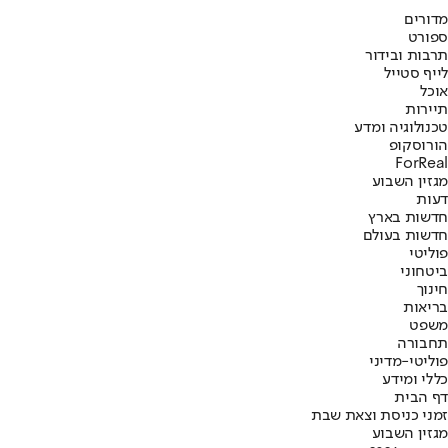
מדורים
ספורט
תרבות ובידור
לייף סטייל
אוכל
תיירות
טכנולוגיה ומדע
הורוסקופ
ForReal
מגזין השבוע
דעות
חדשות בארץ
חדשות בעולם
פוליטי
ביטחוני
חינוך
בריאות
משפט
תחבורה
פוליטי-מדיני
כללי ומידע
דף הבית
זמני כניסת וצאת שבת
מגזין השבוע