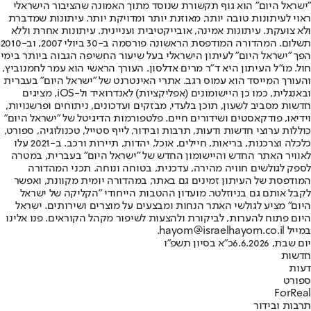
"ישראל היום" הוא גוף תקשורת שנוסד מתוך האמונה שהציבור הישראלי
ראוי לעיתונות טובה יותר, מאוזנת יותר ומדויקת יותר. עיתונות שמדברת
ולא צועקת. עיתונות אמינה, אובייקטיבית ועניינית. עיתונות אחרת וללא
תשלום. המהדורה המודפסת הראשונה פורסמה ב-30 ביולי 2007, וב-2010
הפך "ישראל היום" לעיתון הישראלי בעל שיעור החשיפה הגבוה ביותר בימי
חול. מו"ל העיתון היא ד"ר מרים אדלסון. העורך הראשי הוא עמר לחמנוביץ,
והעורך המייסד הוא עמוס רגב. אתרי האינטרנט של "ישראל היום" בעברית
ובאנגלית, כמו כן היישומונים (אפליקציות) לאנדרואיד ול-iOS, מציגים
חדשות מסביב לשעון, תוכן בלעדי, מבזקים ועדכונים, ניתוחים ופרשנויות,
וידיאו, פודקאסטים ושידורים חיים. פלטפורמות הדיגיטל של "ישראל היום"
כוללות ערוצי חדשות ודעות, תרבות ובידור, לייף סטייל, טכנולוגיה, ספורט,
כלכלה וצרכנות, בריאות, חיילים, אוכל, יהדות, תיירות ורכב. ב-2021 עלו
לאוויר האתר החדש והיישומון החדש של "ישראל היום" בעברית, במטרה
לספק לגולשים חוויה מהירה, עדכנית, בטוחה ונוחה. תכני המהדורה
המודפסת של העיתון זמינים גם באתר, במהדורה יומית מקוונת, ואפשר
לקבל אותם גם בניוזלטר. מועדון ההטבות הייחודי "הקליקה של ישראל
היום" מציע לגולשי האתר הנחות ומבצעים על מוצרים ושירותים. ישראל
היום פתוח להערות, לביקורת ולהצעות לשיפור מקהל הקוראים. פנו אלינו
במייל hayom@israelhayom.co.il.
יום שבת, 6.6.2026
כ"א בסיון תשפ"ו
חדשות
דעות
ספורט
ForReal
תרבות ובידור