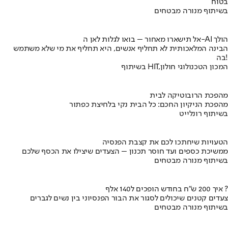
בטוח
בשיתוף מנורה מבטחים
אל תישארו מאחור – בואו לגלות לאן ה-AI הולך
הבינה המלאכותית לא תחליף אנשים, היא תחליף את מי שלא משתמש
בה!
בשיתוף HIT,המכון הטכנולוגי חולון
מהפכת הרובוטיקה לבית
מהפכת הניקיון החכם: כל הבית נקי בלחיצת כפתור
בשיתוף רונלייט
הטעויות שיחתכו לכם את קצבת הפנסיה
ממשיכת כספים ועד חוסר תכנון – הצעדים שיצילו את הכסף שלכם
בשיתוף מנורה מבטחים
איך 200 ש"ח בחודש הופכים ל140 אלף ?
צעדים קטנים שיכולים לסגור את הבור הפנסיוני בין נשים לגברים
בשיתוף מנורה מבטחים