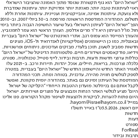
"ישראל היום" הוא גוף תקשורת שנוסד מתוך האמונה שהציבור הישראלי
ראוי לעיתונות טובה יותר, מאוזנת יותר ומדויקת יותר. עיתונות שמדברת
ולא צועקת. עיתונות אמינה, אובייקטיבית ועניינית. עיתונות אחרת וללא
תשלום. המהדורה המודפסת הראשונה פורסמה ב-30 ביולי 2007, וב-2010
הפך "ישראל היום" לעיתון הישראלי בעל שיעור החשיפה הגבוה ביותר בימי
חול. מו"ל העיתון היא ד"ר מרים אדלסון. העורך הראשי הוא עמר לחמנוביץ,
והעורך המייסד הוא עמוס רגב. אתרי האינטרנט של "ישראל היום" בעברית
ובאנגלית, כמו כן היישומונים (אפליקציות) לאנדרואיד ול-iOS, מציגים
חדשות מסביב לשעון, תוכן בלעדי, מבזקים ועדכונים, ניתוחים ופרשנויות,
וידיאו, פודקאסטים ושידורים חיים. פלטפורמות הדיגיטל של "ישראל היום"
כוללות ערוצי חדשות ודעות, תרבות ובידור, לייף סטייל, טכנולוגיה, ספורט,
כלכלה וצרכנות, בריאות, חיילים, אוכל, יהדות, תיירות ורכב. ב-2021 עלו
לאוויר האתר החדש והיישומון החדש של "ישראל היום" בעברית, במטרה
לספק לגולשים חוויה מהירה, עדכנית, בטוחה ונוחה. תכני המהדורה
המודפסת של העיתון זמינים גם באתר, במהדורה יומית מקוונת, ואפשר
לקבל אותם גם בניוזלטר. מועדון ההטבות הייחודי "הקליקה של ישראל
היום" מציע לגולשי האתר הנחות ומבצעים על מוצרים ושירותים. ישראל
היום פתוח להערות, לביקורת ולהצעות לשיפור מקהל הקוראים. פנו אלינו
במייל hayom@israelhayom.co.il.
יום ראשון, 3.5.2026
ט"ז באייר תשפ"ו
חדשות
דעות
ספורט
ForReal
תרבות ובידור