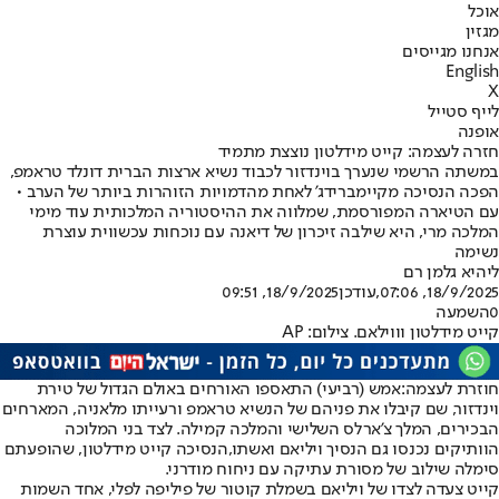
אוכל
מגזין
אנחנו מגייסים
English
X
לייף סטייל
אופנה
חזרה לעצמה: קייט מידלטון נוצצת מתמיד
במשתה הרשמי שנערך בוינדזור לכבוד נשיא ארצות הברית דונלד טראמפ,
הפכה הנסיכה מקיימברידג' לאחת מהדמויות הזוהרות ביותר של הערב •
עם הטיארה המפורסמת, שמלווה את ההיסטוריה המלכותית עוד מימי
המלכה מרי, היא שילבה זיכרון של דיאנה עם נוכחות עכשווית עוצרת
נשימה
ליהיא גלמן רם
18/9/2025, 07:06
,עודכן
18/9/2025, 09:51
0
השמעה
קייט מידלטון וווילאם. צילום: AP
חוזרת לעצמה:
אמש (רביעי) התאספו האורחים באולם הגדול של טירת
וינדזור, שם קיבלו את פניהם של הנשיא טראמפ ורעייתו מלאניה, המארחים
הבכירים, המלך צ'ארלס השלישי והמלכה קמילה. לצד בני המלוכה
הוותיקים נכנסו גם הנסיך ויליאם ואשתו,
הנסיכה קייט מידלטון
, שהופעתם
סימלה שילוב של מסורת עתיקה עם ניחוח מודרני.
קייט צעדה לצדו של ויליאם בשמלת קוטור של פיליפה לפלי, אחד השמות