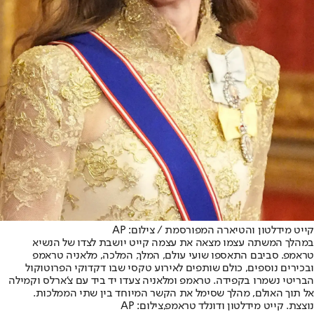
קייט מידלטון והטיארה המפורסמת / צילום: AP
במהלך המשתה עצמו מצאה את עצמה קייט יושבת לצדו של הנשיא
טראמפ. סביבם התאספו שועי עולם, המלך, המלכה, מלאניה טראמפ
ובכירים נוספים, כולם שותפים לאירוע טקסי שבו דקדוקי הפרוטוקול
הבריטי נשמרו בקפידה. טראמפ ומלאניה צעדו יד ביד עם צ'ארלס וקמילה
אל תוך האולם, מהלך שסימל את הקשר המיוחד בין שתי הממלכות.
נוצצת. קייט מידלטון ודונלד טראמפ,צילום: AP