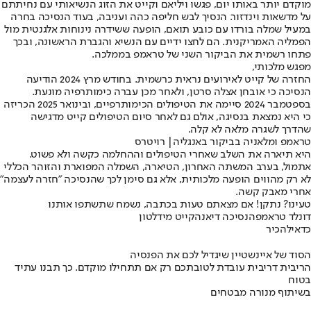
מוקדם יותר באותו יום, פגשו ויליאם וקייט את הזוג הנשיאותי עם נחיתתם
על מדשאות וינדזור. הנסיך לבש חליפה כהה ועניבה, בעוד הנסיכה בחרה
במעיל שמלה בורדו עם כובע תואם, הופעה ששידרה נינוחות אלגנטית מול
הפמליה האמריקנית. הם לחצו ידיים עם הנשיא והגברת הראשונה, ובכך
פתחו רשמית את הביקור השני של טראמפ בממלכה.
מפגש מלכותי,
החזרה של קייט לאירועים נראית כרשמית. בחודש מרץ 2024 הודיעה
הנסיכה כי אובחן אצלה סרטן, ולאחר מכן עברה כימותרפיה מונעת.
בספטמבר 2024 סיימה את הטיפולים הכימותרפיים, ובינואר 2025 הכריזה
כי היא נמצאת בנסיגה, אולם גם לאחר סיום הטיפולים קייט מדגישה
שהדרך לשגרה מלאה לא קלה.
טראמפ ומלאניה בביקור באנגליה| רויטרס
היא תיארה את השלב שאחרי הטיפולים וההחלמה כקשה ולא פשוט.
אתמול, בערב המשתה האחרון, הטיארה, השמלה המפוארת והזוהר הכללי
לא רק מהווים הופעה מלכותית, אלא גם סימן לכך שהנסיכה "חזרה לעצמה"
אחרי מאבק קשה.
טעינו? נתקן! אם מצאתם טעות בכתבה, נשמח שתשתפו אותנו
דונלד טראמפ
הנסיכה דיאנה
קייט מידלטון
כדאי
להכיר
הסוד של איינשטיין שיגדיל לכם את הפנסיה
הריבית דריבית עובדת לטובתכם רק אם תתחילו מוקדם. כך תבנו עתיד
בטוח
בשיתוף מנורה מבטחים