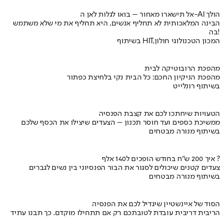
אל תישארו מאחור – בואו לגלות לאן ה-AI הולך
הבינה המלאכותית לא תחליף אנשים, היא תחליף את מי שלא משתמש
בה!
בשיתוף HIT,המכון הטכנולוגי חולון
מהפכת הרובוטיקה לבית
מהפכת הניקיון החכם: כל הבית נקי בלחיצת כפתור
בשיתוף רונלייט
הטעויות שיחתכו לכם את קצבת הפנסיה
ממשיכת כספים ועד חוסר תכנון – הצעדים שיצילו את הכסף שלכם
בשיתוף מנורה מבטחים
איך 200 ש"ח בחודש הופכים ל140 אלף ?
צעדים קטנים שיכולים לסגור את הבור הפנסיוני בין נשים לגברים
בשיתוף מנורה מבטחים
הסוד של איינשטיין שיגדיל לכם את הפנסיה
הריבית דריבית עובדת לטובתכם רק אם תתחילו מוקדם. כך תבנו עתיד