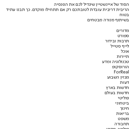
הסוד של איינשטיין שיגדיל לכם את הפנסיה
הריבית דריבית עובדת לטובתכם רק אם תתחילו מוקדם. כך תבנו עתיד
בטוח
בשיתוף מנורה מבטחים
מדורים
ספורט
תרבות ובידור
לייף סטייל
אוכל
תיירות
טכנולוגיה ומדע
הורוסקופ
ForReal
מגזין השבוע
דעות
חדשות בארץ
חדשות בעולם
פוליטי
ביטחוני
חינוך
בריאות
משפט
תחבורה