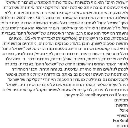
"ישראל היום" הוא גוף תקשורת שנוסד מתוך האמונה שהציבור הישראלי
ראוי לעיתונות טובה יותר, מאוזנת יותר ומדויקת יותר. עיתונות שמדברת
ולא צועקת. עיתונות אמינה, אובייקטיבית ועניינית. עיתונות אחרת וללא
תשלום. המהדורה המודפסת הראשונה פורסמה ב-30 ביולי 2007, וב-2010
הפך "ישראל היום" לעיתון הישראלי בעל שיעור החשיפה הגבוה ביותר בימי
חול. מו"ל העיתון היא ד"ר מרים אדלסון. העורך הראשי הוא עמר לחמנוביץ,
והעורך המייסד הוא עמוס רגב. אתרי האינטרנט של "ישראל היום" בעברית
ובאנגלית, כמו כן היישומונים (אפליקציות) לאנדרואיד ול-iOS, מציגים
חדשות מסביב לשעון, תוכן בלעדי, מבזקים ועדכונים, ניתוחים ופרשנויות,
וידיאו, פודקאסטים ושידורים חיים. פלטפורמות הדיגיטל של "ישראל היום"
כוללות ערוצי חדשות ודעות, תרבות ובידור, לייף סטייל, טכנולוגיה, ספורט,
כלכלה וצרכנות, בריאות, חיילים, אוכל, יהדות, תיירות ורכב. ב-2021 עלו
לאוויר האתר החדש והיישומון החדש של "ישראל היום" בעברית, במטרה
לספק לגולשים חוויה מהירה, עדכנית, בטוחה ונוחה. תכני המהדורה
המודפסת של העיתון זמינים גם באתר, במהדורה יומית מקוונת, ואפשר
לקבל אותם גם בניוזלטר. מועדון ההטבות הייחודי "הקליקה של ישראל
היום" מציע לגולשי האתר הנחות ומבצעים על מוצרים ושירותים. ישראל
היום פתוח להערות, לביקורת ולהצעות לשיפור מקהל הקוראים. פנו אלינו
במייל hayom@israelhayom.co.il.
מבזקים
חדשות
אוכל
תשחץ
ForReal
תרבות