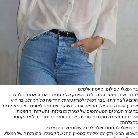
בר רפאלי / צילום: סיימון אלמלם
לדברי שירן וינטר סמנכ"לית השיווק של קסטרו: "אנחנו שמחים להכריז
היום על בחירתנו בבר רפאלי לפרזנטורית החדשה של המותג. בר היא
אייקון אופנה וסטייל, ומביאה עמה תשוקה אמיתית לאופנה. אנו מאמינים
בחיבור הערכים המשותפים של יצירת מובילות, נחשקות, חדשנות
ועדכניות ויצירה מתמדת חדשה, אנו בטוחים כי יחד נוביל את קסטרו
בהצלחה".
בר רפאלי לקסטרו ואלון ליבנה,צילום: שי כהן ארבל
בשבוע הבא יתקיימו צילומי קמפיין החג של קסטרו, בהובלתה של רפאלי.