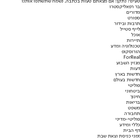
טעינו? נתקן! אם מצאתם טעות בכתבה, נשמח שתשתפו אותנו
בר רפאלי
קסטרו
מדורים
ספורט
תרבות ובידור
לייף סטייל
אוכל
תיירות
טכנולוגיה ומדע
הורוסקופ
ForReal
מגזין השבוע
דעות
חדשות בארץ
חדשות בעולם
פוליטי
ביטחוני
חינוך
בריאות
משפט
תחבורה
פוליטי-מדיני
כללי ומידע
דף הבית
זמני כניסת וצאת שבת