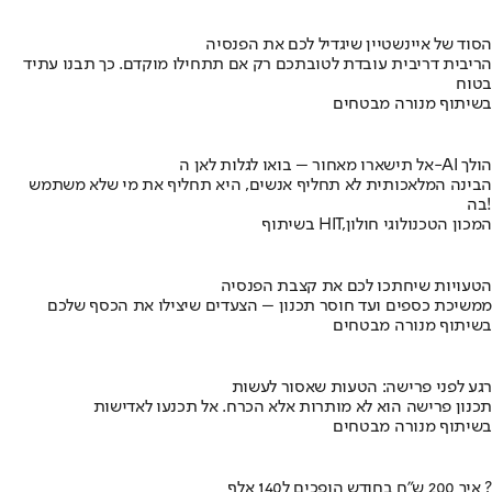
הסוד של איינשטיין שיגדיל לכם את הפנסיה
הריבית דריבית עובדת לטובתכם רק אם תתחילו מוקדם. כך תבנו עתיד
בטוח
בשיתוף מנורה מבטחים
אל תישארו מאחור – בואו לגלות לאן ה-AI הולך
הבינה המלאכותית לא תחליף אנשים, היא תחליף את מי שלא משתמש
בה!
בשיתוף HIT,המכון הטכנולוגי חולון
הטעויות שיחתכו לכם את קצבת הפנסיה
ממשיכת כספים ועד חוסר תכנון – הצעדים שיצילו את הכסף שלכם
בשיתוף מנורה מבטחים
רגע לפני פרישה: הטעות שאסור לעשות
תכנון פרישה הוא לא מותרות אלא הכרח. אל תכנעו לאדישות
בשיתוף מנורה מבטחים
איך 200 ש"ח בחודש הופכים ל140 אלף ?