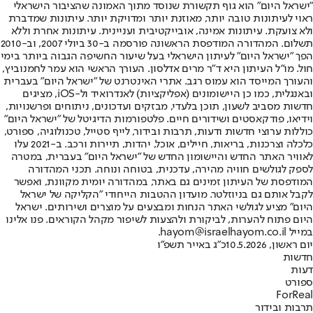
"ישראל היום" הוא גוף תקשורת שנוסד מתוך האמונה שהציבור הישראלי
ראוי לעיתונות טובה יותר, מאוזנת יותר ומדויקת יותר. עיתונות שמדברת
ולא צועקת. עיתונות אמינה, אובייקטיבית ועניינית. עיתונות אחרת וללא
תשלום. המהדורה המודפסת הראשונה פורסמה ב-30 ביולי 2007, וב-2010
הפך "ישראל היום" לעיתון הישראלי בעל שיעור החשיפה הגבוה ביותר בימי
חול. מו"ל העיתון היא ד"ר מרים אדלסון. העורך הראשי הוא עמר לחמנוביץ,
והעורך המייסד הוא עמוס רגב. אתרי האינטרנט של "ישראל היום" בעברית
ובאנגלית, כמו כן היישומונים (אפליקציות) לאנדרואיד ול-iOS, מציגים
חדשות מסביב לשעון, תוכן בלעדי, מבזקים ועדכונים, ניתוחים ופרשנויות,
וידיאו, פודקאסטים ושידורים חיים. פלטפורמות הדיגיטל של "ישראל היום"
כוללות ערוצי חדשות ודעות, תרבות ובידור, לייף סטייל, טכנולוגיה, ספורט,
כלכלה וצרכנות, בריאות, חיילים, אוכל, יהדות, תיירות ורכב. ב-2021 עלו
לאוויר האתר החדש והיישומון החדש של "ישראל היום" בעברית, במטרה
לספק לגולשים חוויה מהירה, עדכנית, בטוחה ונוחה. תכני המהדורה
המודפסת של העיתון זמינים גם באתר, במהדורה יומית מקוונת, ואפשר
לקבל אותם גם בניוזלטר. מועדון ההטבות הייחודי "הקליקה של ישראל
היום" מציע לגולשי האתר הנחות ומבצעים על מוצרים ושירותים. ישראל
היום פתוח להערות, לביקורת ולהצעות לשיפור מקהל הקוראים. פנו אלינו
במייל hayom@israelhayom.co.il.
יום ראשון, 10.5.2026
כ"ג באייר תשפ"ו
חדשות
דעות
ספורט
ForReal
תרבות ובידור