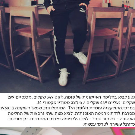
נטע לביא בחליפה האייקונית של פומה. ז'קט 349 שקלים, מכנסיים 299
שקלים, נעליים 449 שקלים / צילום: סטודיו פקטורי 54
במרכז הקולקציה עומדת חליפת ה
-T7
המיתולוגית, שמאז השקתה ב-1968
מסרבת לרדת מהמפה האופנתית. לביא מציג שתי גרסאות של החליפה
האהובה - בשחור ובבז' - לצד נעלי פומה פלרמו המח
ברות בין מורשת
כדורגל עשירה לטרנד עכשווי.