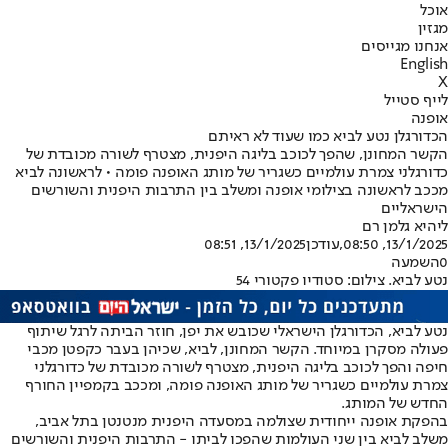
אוכל
מגזין
אנחנו מגייסים
English
X
לייף סטייל
אופנה
הכדורגלן נטע לביא כמו שעוד לא ראיתם
הקשר המחונן, שהפך לכוכב בליגה היפנית, מצטרף לשורה מכובדת של
כדורגלני צמרת עולמיים כשגריר של מותג האופנה פומה • לראשונה לביא
מככב לראשונה בצילומי אופנה ומשלב בין התרבות היפנית והשורשים
הישראליים
ליהיא גלמן רם
13/1/2025, 08:50
,עודכן
13/1/2025, 08:51
0
השמעה
נטע לביא. צילום: סטודיו פקטורי 54
נטע לביא
, הכדורגלן הישראלי שכובש את יפן, חוזר הביתה לרגל שיתוף
פעולה מסקרן במיוחד. הקשר המחונן, לביא, שכיהן בעבר כקפטן מכבי
חיפה והפך לכוכב בליגה היפנית, מצטרף לשורה מכובדת של כדורגלני
צמרת עולמיים כשגריר של מותג האופנה פומה, ומככב בקמפיין החורף
החדש של המותג
.
בהפקת אופנה ייחודית שצולמה במסעדה היפנית מנטנטן בתל אביב,
משלב לביא בין שני העולמות שהפכו לביתו - התרבות היפנית והשורשים