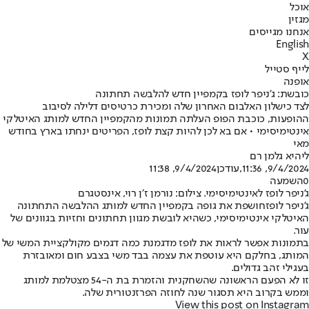
אוכל
מגזין
אנחנו מגייסים
English
X
לייף סטייל
אופנה
כובשת: ג'ניפר לופז בקמפיין חדש להלבשה תחתונה
לצד כישלון האלבום האחרון שלה ומכירת כרטיסים דלילה לסיבוב
ההופעות, כוכבת הפופ העלתה תמונות מהקמפיין החדש למותג האיטלקי
אינטימיסימי • אם בא לכן להיות קצת לופז, הפריטים ינחתו בארץ בחודש
מאי
ליהיא גלמן רם
9/4/2024, 11:36
,עודכן
9/4/2024, 11:38
0
השמעה
ג'ניפר לופז לאינטימיסימי. צילום: נורמן ז׳ן רוי, אינסטגרם
ג'ניפר לופז
חושפת את גופה בקמפיין החדש למותג ההלבשה התחתונה
האיטלקי אינטימיסימי, כשהיא לובשת מגוון תחתונים וחזיות בגוונים של
עור.
בתמונות אפשר לראות את לופז מדגמנת כמה דגמים מקולקציית המשי של
המותג, בחלקם היא עוטפת את עצמה בבד משי בצבע חום ומאובזרת
בעגילי זהב גדולים.
זו לא הפעם הראשונה שהשחקנית והזמרת בת ה-54 מצטלמת למותג
וממש בקרוב היא תסגור שנה לחוזה הפרזנטורית שלה.
View this post on Instagram