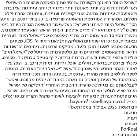
"ישראל היום" הוא גוף תקשורת שנוסד מתוך האמונה שהציבור הישראלי
ראוי לעיתונות טובה יותר, מאוזנת יותר ומדויקת יותר. עיתונות שמדברת
ולא צועקת. עיתונות אמינה, אובייקטיבית ועניינית. עיתונות אחרת וללא
תשלום. המהדורה המודפסת הראשונה פורסמה ב-30 ביולי 2007, וב-2010
הפך "ישראל היום" לעיתון הישראלי בעל שיעור החשיפה הגבוה ביותר בימי
חול. מו"ל העיתון היא ד"ר מרים אדלסון. העורך הראשי הוא עמר לחמנוביץ,
והעורך המייסד הוא עמוס רגב. אתרי האינטרנט של "ישראל היום" בעברית
ובאנגלית, כמו כן היישומונים (אפליקציות) לאנדרואיד ול-iOS, מציגים
חדשות מסביב לשעון, תוכן בלעדי, מבזקים ועדכונים, ניתוחים ופרשנויות,
וידיאו, פודקאסטים ושידורים חיים. פלטפורמות הדיגיטל של "ישראל היום"
כוללות ערוצי חדשות ודעות, תרבות ובידור, לייף סטייל, טכנולוגיה, ספורט,
כלכלה וצרכנות, בריאות, חיילים, אוכל, יהדות, תיירות ורכב. ב-2021 עלו
לאוויר האתר החדש והיישומון החדש של "ישראל היום" בעברית, במטרה
לספק לגולשים חוויה מהירה, עדכנית, בטוחה ונוחה. תכני המהדורה
המודפסת של העיתון זמינים גם באתר, במהדורה יומית מקוונת, ואפשר
לקבל אותם גם בניוזלטר. מועדון ההטבות הייחודי "הקליקה של ישראל
היום" מציע לגולשי האתר הנחות ומבצעים על מוצרים ושירותים. ישראל
היום פתוח להערות, לביקורת ולהצעות לשיפור מקהל הקוראים. פנו אלינו
במייל hayom@israelhayom.co.il.
יום ראשון, 12.4.2026
כ"ה בניסן תשפ"ו
חדשות
דעות
ספורט
ForReal
תרבות ובידור