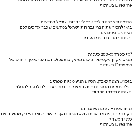
המונדיאל עם מסכי Dreame - כמו שעוד לא ראיתם ולא שמעתם
בשיתוף Dreame
הזדמנות אחרונה להצטרף לנבחרות ישראל במדעים
בואו להכיר את חברי נבחרות ישראל במדעים שכבר מחכים לכם –
המיונים בעיצומם
בשיתוף מרכז מדעני העתיד
מי מפחד מ-200 מעלות?
השואב-שוטף החדש של Dreame מציג: ניקיון מקסימלי באפס מאמץ
בשיתוף Dreame
בזמן שהצפון נאבק, הסיוע הגיע מכיוון מפתיע
בעלי עסקים מספרים - זה המענק הכספי שעוזר לנו לחזור למסלול
בשיתוף מזרחי טפחות
נקיון פסח - לא מה שהכרתם
דק במיוחד, עוצמה אדירה ולא מפחד מאף מכשול: שואב האבק שמשנה את
כללי המשחק
בשיתוף Dreame