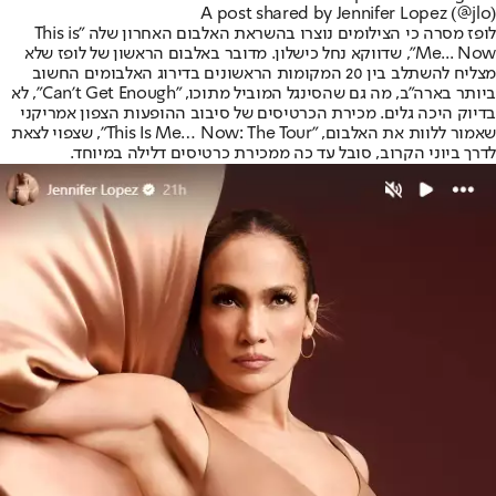
A post shared by Jennifer Lopez (@jlo)
לופז מסרה כי הצילומים נוצרו בהשראת האלבום האחרון שלה "This is
Me... Now", שדווקא נחל כישלון. מדובר באלבום הראשון של לופז שלא
מצליח להשתלב בין 20 המקומות הראשונים בדירוג האלבומים החשוב
ביותר בארה"ב, מה גם שהסינגל המוביל מתוכו, "Can’t Get Enough", לא
בדיוק היכה גלים. מכירת הכרטיסים של סיבוב ההופעות הצפון אמריקני
שאמור ללוות את האלבום, "This Is Me… Now: The Tour", שצפוי לצאת
לדרך ביוני הקרוב, סובל עד כה ממכירת כרטיסים דלילה במיוחד.