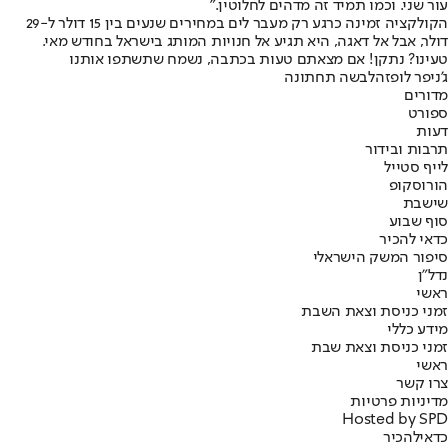
עור שני. וכמו תמיד זה מדהים לחלוטין."
הקולקציה זמינה כרגע רק מעבר לים במחירים שנעים בין 15 דולר ל-29
דולר, אבל אל דאגה, היא תגיע אל חנויות המותג בישראל בחודש מאי.
טעינו? נתקן! אם מצאתם טעות בכתבה, נשמח שתשתפו אותנו
ג'ניפר לופז
הלבשה תחתונה
מדורים
ספורט
דעות
תרבות ובידור
לייף סטייל
הורוסקופ
שישבת
סוף שבוע
כדאי להכיר
סיפור המשק הישראלי
נדל"ן
ראשי
זמני כניסת וצאת השבת
מידע כללי
זמני כניסת וצאת שבת
ראשי
צרו קשר
מדיניות פרטיות
Hosted by SPD
כדאי
להכיר